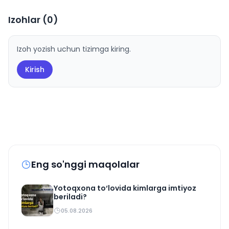
Izohlar (
0
)
Izoh yozish uchun tizimga kiring.
Kirish
Eng so'nggi maqolalar
Yotoqxona to‘lovida kimlarga imtiyoz
beriladi?
05.08.2026