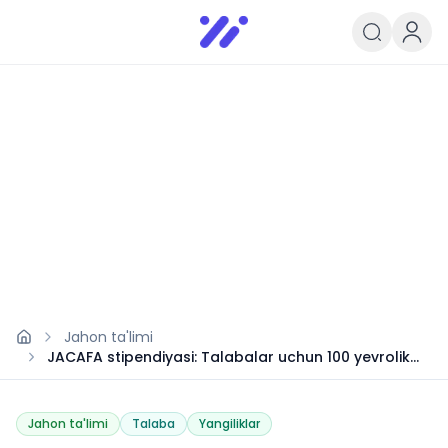
Infoedu
Ta&#039;lim xabarlari va yangili
Jahon ta'limi
JACAFA stipendiyasi: Talabalar uchun 100 yevrolik
grant
Jahon ta'limi
Talaba
Yangiliklar