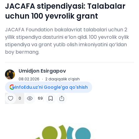
JACAFA stipendiyasi: Talabalar
uchun 100 yevrolik grant
JACAFA Foundation bakalavriat talabalari uchun 2
yillik stipendiya dasturini e’lon qildi. 100 yevrolik oylik
stipendiya va grant yutib olish imkoniyatini qo’ldan
boy bermang.
Umidjon Esirgapov
U
08.02.2026
·
2
daqiqalik o‘qish
InfoEdu.uz'ni Google'ga qo'shish
0
69