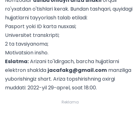
Nomzodlar
ushbu onlayn ariza shakli
orqali
ro'yxatdan o'tishlari kerak. Bundan tashqari, quyidagi
hujjatlarni tayyorlash talab etiladi:
Pasport yoki ID karta nusxasi;
Universitet transkripti;
2 ta tavsiyanoma;
Motivatsion insho.
Eslatma:
Arizani to'ldirgach, barcha hujjatlarni
elektron shaklda
jacafakg@gmail.com
manziliga
yuborishingiz shart. Ariza topshirishning oxirgi
muddati: 2022-yil 29-aprel, soat 18:00.
Reklama