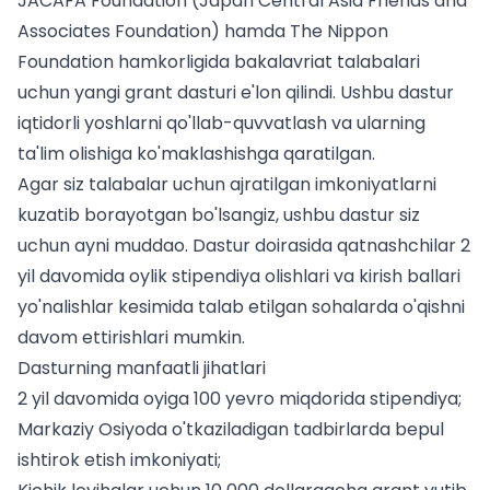
JACAFA Foundation (Japan Central Asia Friends and
Associates Foundation) hamda The Nippon
Foundation hamkorligida bakalavriat talabalari
uchun yangi grant dasturi e'lon qilindi. Ushbu dastur
iqtidorli yoshlarni qo'llab-quvvatlash va ularning
ta'lim olishiga ko'maklashishga qaratilgan.
Agar siz
talabalar uchun
ajratilgan imkoniyatlarni
kuzatib borayotgan bo'lsangiz, ushbu dastur siz
uchun ayni muddao. Dastur doirasida qatnashchilar 2
yil davomida oylik stipendiya olishlari va
kirish ballari
yo'nalishlar kesimida
talab etilgan sohalarda o'qishni
davom ettirishlari mumkin.
Dasturning manfaatli jihatlari
2 yil davomida oyiga 100 yevro miqdorida stipendiya;
Markaziy Osiyoda o'tkaziladigan tadbirlarda bepul
ishtirok etish imkoniyati;