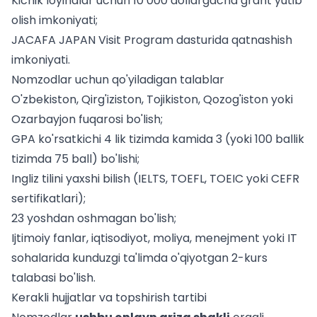
Kichik loyihalar uchun 10 000 dollargacha grant yutib
olish imkoniyati;
JACAFA JAPAN Visit Program dasturida qatnashish
imkoniyati.
Nomzodlar uchun qo'yiladigan talablar
O'zbekiston, Qirg'iziston, Tojikiston, Qozog'iston yoki
Ozarbayjon fuqarosi bo'lish;
GPA ko'rsatkichi 4 lik tizimda kamida 3 (yoki 100 ballik
tizimda 75 ball) bo'lishi;
Ingliz tilini yaxshi bilish (IELTS, TOEFL, TOEIC yoki CEFR
sertifikatlari);
23 yoshdan oshmagan bo'lish;
Ijtimoiy fanlar, iqtisodiyot, moliya, menejment yoki IT
sohalarida kunduzgi ta'limda o'qiyotgan 2-kurs
talabasi bo'lish.
Kerakli hujjatlar va topshirish tartibi