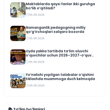
Maktablarda qaysi fanlar ikki guruhga
bo‘lib o‘qitiladi?
05.08.2026
Namanganlik pedagogning milliy
qo‘g‘irchoqlari xalqaro bozorda
05.08.2026
Uyda yakka tartibda ta‘lim oluvchi
o‘quvchilar uchun 2026–2027-o‘quv
rejasi tasdiqlandi
05.08.2026
Yo‘nalishi yopilgan talabalar o‘qishini
tiklashda muammoga duch kelmoqda
05.08.2026
📚 Ta'lim bo'limlari