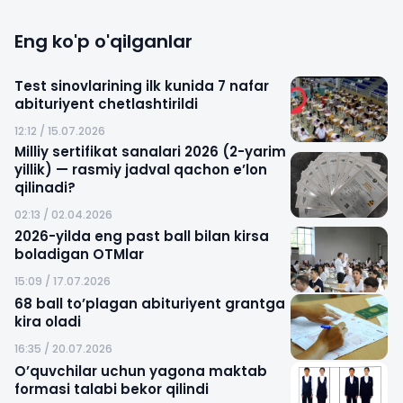
Eng ko'p o'qilganlar
Test sinovlarining ilk kunida 7 nafar
abituriyent chetlashtirildi
12:12 / 15.07.2026
Milliy sertifikat sanalari 2026 (2-yarim
yillik) — rasmiy jadval qachon e’lon
qilinadi?
02:13 / 02.04.2026
2026-yilda eng past ball bilan kirsa
boladigan OTMlar
15:09 / 17.07.2026
68 ball to’plagan abituriyent grantga
kira oladi
16:35 / 20.07.2026
O’quvchilar uchun yagona maktab
formasi talabi bekor qilindi