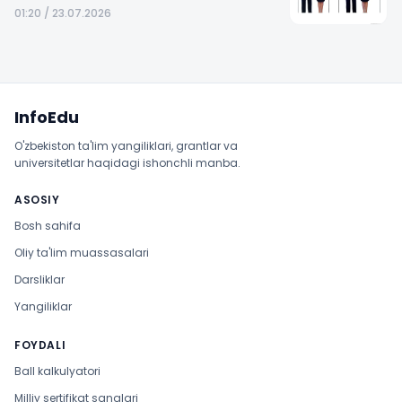
01:20 / 23.07.2026
Sayt xaritasi
InfoEdu
O'zbekiston ta'lim yangiliklari, grantlar va
universitetlar haqidagi ishonchli manba.
ASOSIY
Bosh sahifa
Oliy ta'lim muassasalari
Darsliklar
Yangiliklar
FOYDALI
Ball kalkulyatori
Milliy sertifikat sanalari