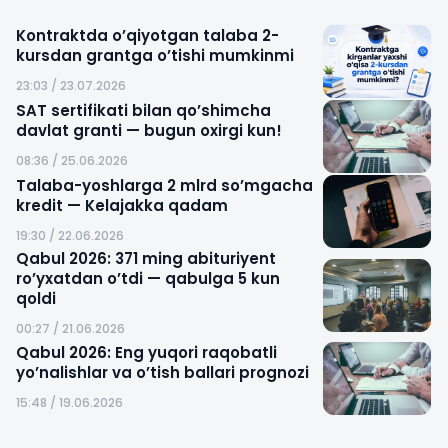
Kontraktda o’qiyotgan talaba 2-
kursdan grantga o’tishi mumkinmi
23:03 / 23.07.2026
SAT sertifikati bilan qo’shimcha
davlat granti — bugun oxirgi kun!
08:36 / 25.06.2026
Talaba-yoshlarga 2 mlrd so’mgacha
kredit — Kelajakka qadam
19:30 / 22.06.2026
Qabul 2026: 371 ming abituriyent
ro’yxatdan o’tdi — qabulga 5 kun
qoldi
00:27 / 21.06.2026
Qabul 2026: Eng yuqori raqobatli
yo’nalishlar va o’tish ballari prognozi
15:48 / 19.06.2026