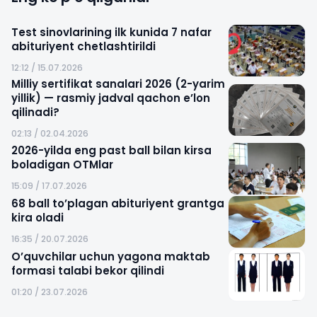
Test sinovlarining ilk kunida 7 nafar
abituriyent chetlashtirildi
12:12 / 15.07.2026
Milliy sertifikat sanalari 2026 (2-yarim
yillik) — rasmiy jadval qachon e’lon
qilinadi?
02:13 / 02.04.2026
2026-yilda eng past ball bilan kirsa
boladigan OTMlar
15:09 / 17.07.2026
68 ball to’plagan abituriyent grantga
kira oladi
16:35 / 20.07.2026
O’quvchilar uchun yagona maktab
formasi talabi bekor qilindi
01:20 / 23.07.2026