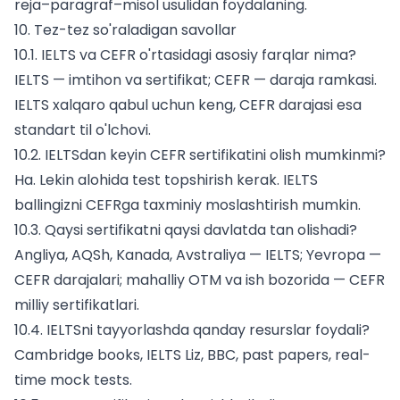
reja–paragraf–misol usulidan foydalaning.
10. Tez-tez so'raladigan savollar
10.1. IELTS va CEFR o'rtasidagi asosiy farqlar nima?
IELTS — imtihon va sertifikat; CEFR — daraja ramkasi.
IELTS xalqaro qabul uchun keng, CEFR darajasi esa
standart til o'lchovi.
10.2. IELTSdan keyin CEFR sertifikatini olish mumkinmi?
Ha. Lekin alohida test topshirish kerak. IELTS
ballingizni CEFRga taxminiy moslashtirish mumkin.
10.3. Qaysi sertifikatni qaysi davlatda tan olishadi?
Angliya, AQSh, Kanada, Avstraliya — IELTS; Yevropa —
CEFR darajalari; mahalliy OTM va ish bozorida — CEFR
milliy sertifikatlari.
10.4. IELTSni tayyorlashda qanday resurslar foydali?
Cambridge books, IELTS Liz, BBC, past papers, real-
time mock tests.