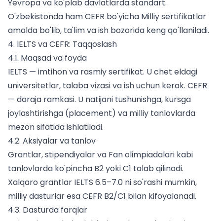
Yevropa va ko'plab davlatlarda standart.
O'zbekistonda ham CEFR bo'yicha
Milliy sertifikatlar
amalda bo'lib, ta'lim va ish bozorida keng qo'llaniladi.
4. IELTS va CEFR: Taqqoslash
4.1. Maqsad va foyda
IELTS — imtihon va rasmiy sertifikat. U chet eldagi
universitetlar, talaba vizasi va ish uchun kerak. CEFR
— daraja ramkasi. U natijani tushunishga, kursga
joylashtirishga (placement) va milliy tanlovlarda
mezon sifatida ishlatiladi.
4.2. Aksiyalar va tanlov
Grantlar, stipendiyalar va
Fan olimpiadalari
kabi
tanlovlarda ko'pincha B2 yoki C1 talab qilinadi.
Xalqaro grantlar IELTS 6.5–7.0 ni so'rashi mumkin,
milliy dasturlar esa CEFR B2/C1 bilan kifoyalanadi.
4.3. Dasturda farqlar