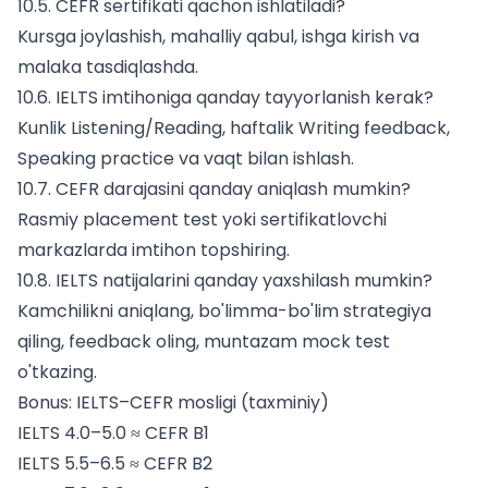
10.5. CEFR sertifikati qachon ishlatiladi?
Kursga joylashish, mahalliy qabul, ishga kirish va
malaka tasdiqlashda.
10.6. IELTS imtihoniga qanday tayyorlanish kerak?
Kunlik Listening/Reading, haftalik Writing feedback,
Speaking practice va vaqt bilan ishlash.
10.7. CEFR darajasini qanday aniqlash mumkin?
Rasmiy placement test yoki sertifikatlovchi
markazlarda imtihon topshiring.
10.8. IELTS natijalarini qanday yaxshilash mumkin?
Kamchilikni aniqlang, bo'limma-bo'lim strategiya
qiling, feedback oling, muntazam mock test
o'tkazing.
Bonus: IELTS–CEFR mosligi (taxminiy)
IELTS 4.0–5.0 ≈ CEFR B1
IELTS 5.5–6.5 ≈ CEFR B2