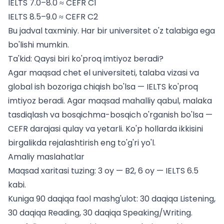
IELTS 7.0–8.0 ≈ CEFR C1
IELTS 8.5–9.0 ≈ CEFR C2
Bu jadval taxminiy. Har bir universitet o'z talabiga ega
bo'lishi mumkin.
Ta'kid: Qaysi biri ko'proq imtiyoz beradi?
Agar maqsad chet el universiteti, talaba vizasi va
global ish bozoriga chiqish bo'lsa — IELTS ko'proq
imtiyoz beradi. Agar maqsad mahalliy qabul, malaka
tasdiqlash va bosqichma-bosqich o'rganish bo'lsa —
CEFR darajasi qulay va yetarli. Ko'p hollarda ikkisini
birgalikda rejalashtirish eng to'g'ri yo'l.
Amaliy maslahatlar
Maqsad xaritasi tuzing: 3 oy — B2, 6 oy — IELTS 6.5
kabi.
Kuniga 90 daqiqa faol mashg'ulot: 30 daqiqa Listening,
30 daqiqa Reading, 30 daqiqa Speaking/Writing.