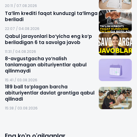
20:11 / 07.08.2026
Ta‘lim krediti faqat kunduzgi ta‘limga
beriladi
22:07 / 04.08.2026
Qabul jarayonlari bo‘yicha eng ko‘p
beriladigan 6 ta savolga javob
11:31 / 04.08.2026
8-avgustgacha yo‘nalish
tanlamagan abituriyentlar qabul
qilinmaydi
15:41 / 03.08.2026
189 ball to‘plagan barcha
abituriyentlar davlat grantiga qabul
qilinadi
15:38 / 03.08.2026
Eng ko'p o'qilganlar