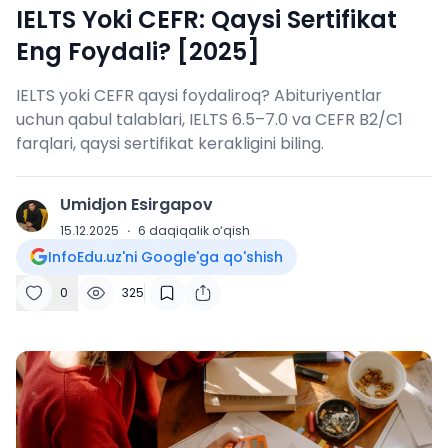
IELTS Yoki CEFR: Qaysi Sertifikat
Eng Foydali? [2025]
IELTS yoki CEFR qaysi foydaliroq? Abituriyentlar
uchun qabul talablari, IELTS 6.5–7.0 va CEFR B2/C1
farqlari, qaysi sertifikat kerakligini biling.
Umidjon Esirgapov
U
15.12.2025
·
6
daqiqalik o‘qish
InfoEdu.uz'ni Google'ga qo'shish
0
325