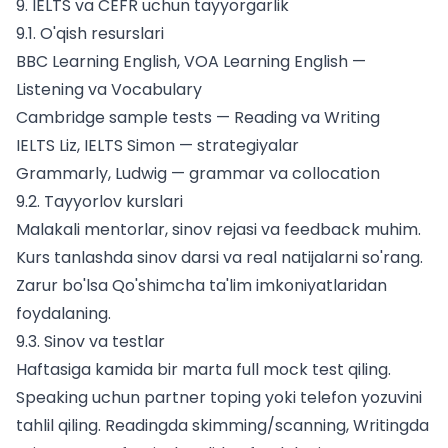
9. IELTS va CEFR uchun tayyorgarlik
9.1. O'qish resurslari
BBC Learning English, VOA Learning English —
Listening va Vocabulary
Cambridge sample tests — Reading va Writing
IELTS Liz, IELTS Simon — strategiyalar
Grammarly, Ludwig — grammar va collocation
9.2. Tayyorlov kurslari
Malakali mentorlar, sinov rejasi va feedback muhim.
Kurs tanlashda sinov darsi va real natijalarni so'rang.
Zarur bo'lsa Qo'shimcha ta'lim imkoniyatlaridan
foydalaning.
9.3. Sinov va testlar
Haftasiga kamida bir marta full mock test qiling.
Speaking uchun partner toping yoki telefon yozuvini
tahlil qiling. Readingda skimming/scanning, Writingda