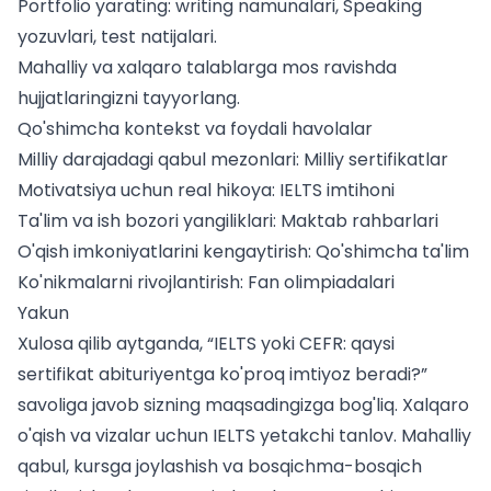
Portfolio yarating: writing namunalari, Speaking
yozuvlari, test natijalari.
Mahalliy va xalqaro talablarga mos ravishda
hujjatlaringizni tayyorlang.
Qo'shimcha kontekst va foydali havolalar
Milliy darajadagi qabul mezonlari:
Milliy sertifikatlar
Motivatsiya uchun real hikoya:
IELTS imtihoni
Ta'lim va ish bozori yangiliklari: Maktab rahbarlari
O'qish imkoniyatlarini kengaytirish: Qo'shimcha ta'lim
Ko'nikmalarni rivojlantirish:
Fan olimpiadalari
Yakun
Xulosa qilib aytganda, “IELTS yoki CEFR: qaysi
sertifikat abituriyentga ko'proq imtiyoz beradi?”
savoliga javob sizning maqsadingizga bog'liq. Xalqaro
o'qish va vizalar uchun IELTS yetakchi tanlov. Mahalliy
qabul, kursga joylashish va bosqichma-bosqich