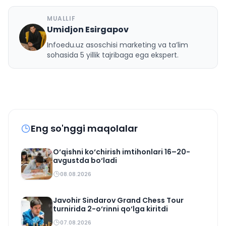
MUALLIF
Umidjon Esirgapov
U
Infoedu.uz asoschisi marketing va ta’lim
sohasida 5 yillik tajribaga ega ekspert.
Eng so'nggi maqolalar
O‘qishni ko‘chirish imtihonlari 16–20-
avgustda bo‘ladi
08.08.2026
Javohir Sindarov Grand Chess Tour
turnirida 2-o‘rinni qo‘lga kiritdi
07.08.2026