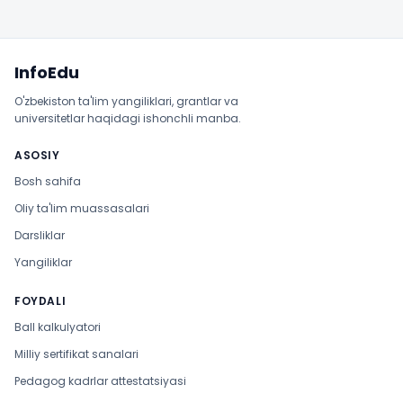
Sayt xaritasi
InfoEdu
O'zbekiston ta'lim yangiliklari, grantlar va
universitetlar haqidagi ishonchli manba.
ASOSIY
Bosh sahifa
Oliy ta'lim muassasalari
Darsliklar
Yangiliklar
FOYDALI
Ball kalkulyatori
Milliy sertifikat sanalari
Pedagog kadrlar attestatsiyasi