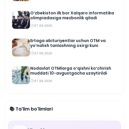
O‘zbekiston ilk bor Xalqaro informatika
olimpiadasiga mezbonlik qiladi
07.08.2026
Ertaga abituriyentlar uchun OTM va
yo‘nalish tanlashning oxirgi kuni
07.08.2026
Nodavlat OTMlarga o‘qishni ko‘chirish
muddati 10-avgustgacha uzaytirildi
07.08.2026
📚 Ta'lim bo'limlari