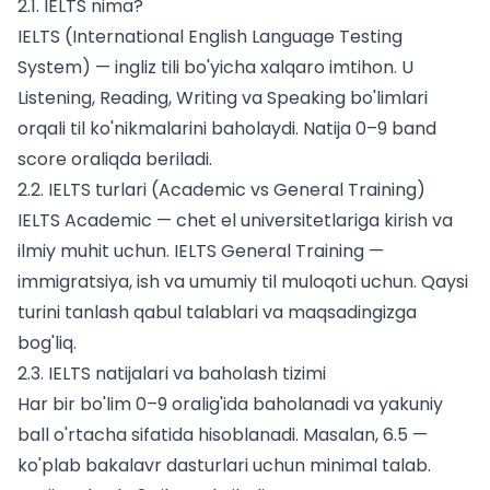
2.1. IELTS nima?
IELTS (International English Language Testing
System) — ingliz tili bo'yicha xalqaro imtihon. U
Listening, Reading, Writing va Speaking bo'limlari
orqali til ko'nikmalarini baholaydi. Natija 0–9 band
score oraliqda beriladi.
2.2. IELTS turlari (Academic vs General Training)
IELTS Academic — chet el universitetlariga kirish va
ilmiy muhit uchun. IELTS General Training —
immigratsiya, ish va umumiy til muloqoti uchun. Qaysi
turini tanlash qabul talablari va maqsadingizga
bog'liq.
2.3. IELTS natijalari va baholash tizimi
Har bir bo'lim 0–9 oralig'ida baholanadi va yakuniy
ball o'rtacha sifatida hisoblanadi. Masalan, 6.5 —
ko'plab bakalavr dasturlari uchun minimal talab.