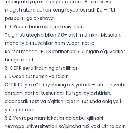
immigratsiya, exchange program, Erasmus va
magistratura uchun keng foyda beradi. Bu — “til
pasporti”ga o'xshaydi.
5.3. Yuqori baho olish imkoniyatlari
To'g'ri strategiya bilan 7.0+ olish mumkin. Masalan,
mahalliy bitiruvchilar ham yuqori natija
ko'rsatmoqda:
IELTS imtihoni
da 8.0 olgan o'quvchilar
bunga misol.
6. CEFR sertifikatining afzalliklari
6.1. Oson tushunish va talqin
CEFR B2 yoki C1 deyishning o'zi yetarli — ish beruvchi
darajani darhol tushunadi. Kursga joylashtirish,
diagnostik test va o'qitish rejasini tuzishda aniq yo'l-
yo'riq beradi.
6.2. Yevropa mamlakatlarida qabul qilinishi
Yevropa universitetlari ko'pincha “B2 yoki C1” talabini