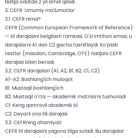
Natija odatda 2 yil amal qiladi.
3. CEFR: Umumiy ma'lumotlar
3.1. CEFR nima?
CEFR (Common European Framework of Reference)
— til darajasini belgilash ramkasi. O'zi imtihon emas; u
darajalarni A1 dan C2 gacha tasniflaydi. Ko'plab
testlar (masalan, Cambridge, OTE) natijani CEFR
darajasi bilan beradi.
3.2. CEFR darajalari (A1, A2, B1, B2, C1, C2)
A1–A2: Boshlang'ich muloqot
B1: Mustaqil boshlang'ich
B2: Mustaqil o'rta — akademik matnlarni tushunadi
C1: Keng qamrovli akademik til
C2: Deyarli ona tili darajasi
3.3. CEFRning ahamiyati
CEFR til darajasini yagona tilga soladi. Bu darajalar