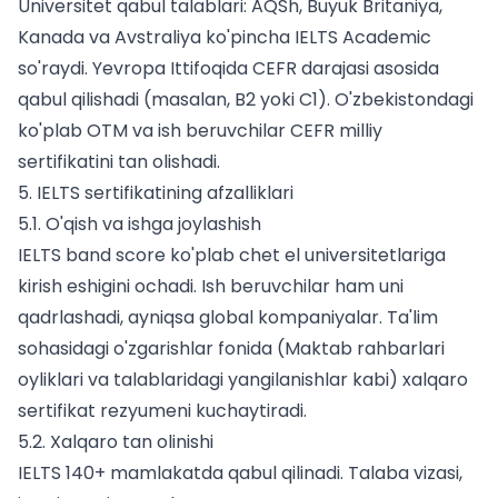
Universitet qabul talablari: AQSh, Buyuk Britaniya,
Kanada va Avstraliya ko'pincha IELTS Academic
so'raydi. Yevropa Ittifoqida CEFR darajasi asosida
qabul qilishadi (masalan, B2 yoki C1). O'zbekistondagi
ko'plab OTM va ish beruvchilar CEFR milliy
sertifikatini tan olishadi.
5. IELTS sertifikatining afzalliklari
5.1. O'qish va ishga joylashish
IELTS band score ko'plab chet el universitetlariga
kirish eshigini ochadi. Ish beruvchilar ham uni
qadrlashadi, ayniqsa global kompaniyalar. Ta'lim
sohasidagi o'zgarishlar fonida (Maktab rahbarlari
oyliklari va talablaridagi yangilanishlar kabi) xalqaro
sertifikat rezyumeni kuchaytiradi.
5.2. Xalqaro tan olinishi
IELTS 140+ mamlakatda qabul qilinadi. Talaba vizasi,