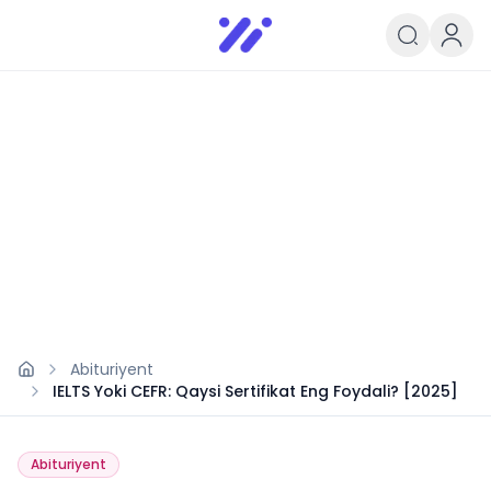
Infoedu
Ta&#039;lim xabarlari va yangili
Abituriyent
IELTS Yoki CEFR: Qaysi Sertifikat Eng Foydali? [2025]
Abituriyent