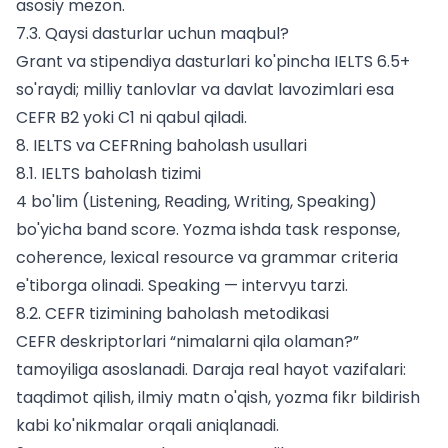
asosiy mezon.
7.3. Qaysi dasturlar uchun maqbul?
Grant va stipendiya dasturlari ko'pincha IELTS 6.5+
so'raydi; milliy tanlovlar va davlat lavozimlari esa
CEFR B2 yoki C1 ni qabul qiladi.
8. IELTS va CEFRning baholash usullari
8.1. IELTS baholash tizimi
4 bo'lim (Listening, Reading, Writing, Speaking)
bo'yicha band score. Yozma ishda task response,
coherence, lexical resource va grammar criteria
e'tiborga olinadi. Speaking — intervyu tarzi.
8.2. CEFR tizimining baholash metodikasi
CEFR deskriptorlari “nimalarni qila olaman?”
tamoyiliga asoslanadi. Daraja real hayot vazifalari:
taqdimot qilish, ilmiy matn o'qish, yozma fikr bildirish
kabi ko'nikmalar orqali aniqlanadi.