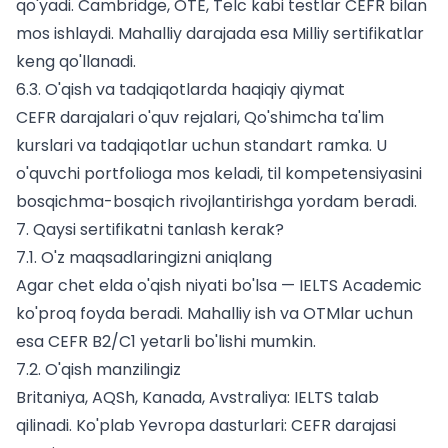
qo'yadi. Cambridge, OTE, Telc kabi testlar CEFR bilan
mos ishlaydi. Mahalliy darajada esa
Milliy sertifikatlar
keng qo'llanadi.
6.3. O'qish va tadqiqotlarda haqiqiy qiymat
CEFR darajalari o'quv rejalari, Qo'shimcha ta'lim
kurslari va tadqiqotlar uchun standart ramka. U
o'quvchi portfolioga mos keladi, til kompetensiyasini
bosqichma-bosqich rivojlantirishga yordam beradi.
7. Qaysi sertifikatni tanlash kerak?
7.1. O'z maqsadlaringizni aniqlang
Agar chet elda o'qish niyati bo'lsa — IELTS Academic
ko'proq foyda beradi. Mahalliy ish va OTMlar uchun
esa CEFR B2/C1 yetarli bo'lishi mumkin.
7.2. O'qish manzilingiz
Britaniya, AQSh, Kanada, Avstraliya: IELTS talab
qilinadi. Ko'plab Yevropa dasturlari: CEFR darajasi