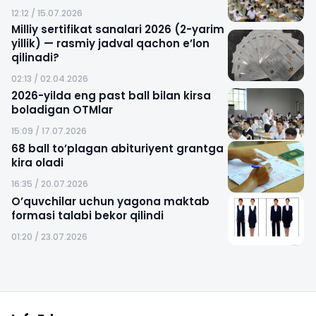
12:12 / 15.07.2026
Milliy sertifikat sanalari 2026 (2-yarim
yillik) — rasmiy jadval qachon e’lon
qilinadi?
02:13 / 02.04.2026
2026-yilda eng past ball bilan kirsa
boladigan OTMlar
15:09 / 17.07.2026
68 ball to’plagan abituriyent grantga
kira oladi
16:35 / 20.07.2026
O’quvchilar uchun yagona maktab
formasi talabi bekor qilindi
01:20 / 23.07.2026
Sayt xaritasi