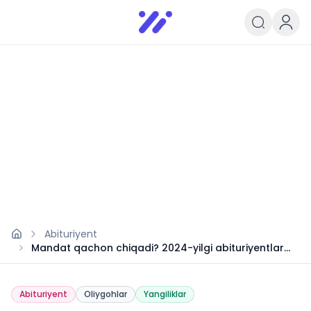
Infoedu
Ta&#039;lim xabarlari va yangili
Abituriyent
Mandat qachon chiqadi? 2024-yilgi abituriyentlar
uchun ma’lumot
Abituriyent
Oliygohlar
Yangiliklar