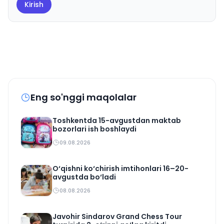
Kirish
Eng so'nggi maqolalar
Toshkentda 15-avgustdan maktab
bozorlari ish boshlaydi
09.08.2026
O‘qishni ko‘chirish imtihonlari 16–20-
avgustda bo‘ladi
08.08.2026
Javohir Sindarov Grand Chess Tour