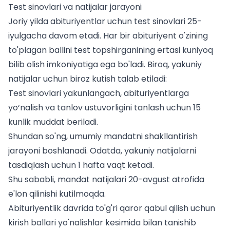
Test sinovlari va natijalar jarayoni
Joriy yilda abituriyentlar uchun test sinovlari 25-
iyulgacha davom etadi. Har bir abituriyent o'zining
to'plagan ballini test topshirganining ertasi kuniyoq
bilib olish imkoniyatiga ega bo'ladi. Biroq, yakuniy
natijalar uchun biroz kutish talab etiladi:
Test sinovlari yakunlangach, abituriyentlarga
yo‘nalish va tanlov ustuvorligini tanlash uchun 15
kunlik muddat beriladi.
Shundan so'ng, umumiy mandatni shakllantirish
jarayoni boshlanadi. Odatda, yakuniy natijalarni
tasdiqlash uchun 1 hafta vaqt ketadi.
Shu sababli, mandat natijalari 20-avgust atrofida
e'lon qilinishi kutilmoqda.
Abituriyentlik davrida to'g'ri qaror qabul qilish uchun
kirish ballari yo'nalishlar kesimida
bilan tanishib