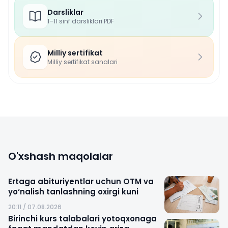
Darsliklar
1–11 sinf darsliklari PDF
Milliy sertifikat
Milliy sertifikat sanalari
O'xshash maqolalar
Ertaga abituriyentlar uchun OTM va
yo‘nalish tanlashning oxirgi kuni
20:11 / 07.08.2026
Birinchi kurs talabalari yotoqxonaga