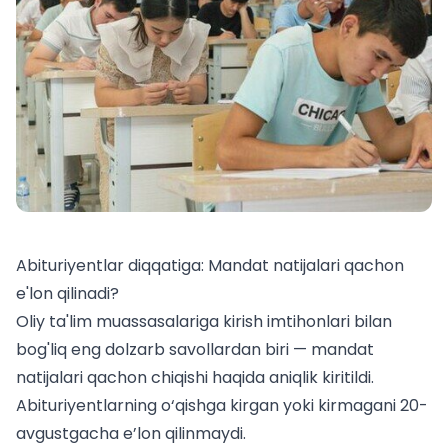
Abituriyentlar diqqatiga: Mandat natijalari qachon
e'lon qilinadi?
Oliy ta'lim muassasalariga kirish imtihonlari bilan
bog'liq eng dolzarb savollardan biri — mandat
natijalari qachon chiqishi haqida aniqlik kiritildi.
Abituriyentlarning o‘qishga kirgan yoki kirmagani 20-
avgustgacha e’lon qilinmaydi.