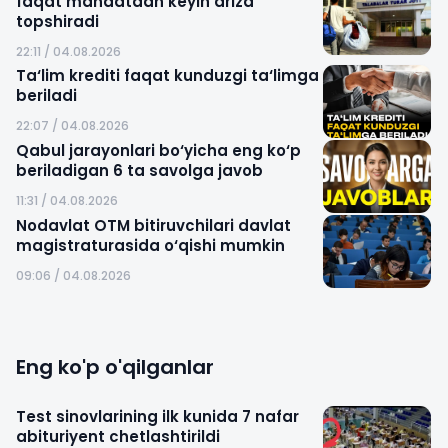
faqat mandatdan keyin ariza
topshiradi
22:11 / 04.08.2026
Ta‘lim krediti faqat kunduzgi ta‘limga
beriladi
22:07 / 04.08.2026
Qabul jarayonlari bo‘yicha eng ko‘p
beriladigan 6 ta savolga javob
11:31 / 04.08.2026
Nodavlat OTM bitiruvchilari davlat
magistraturasida o‘qishi mumkin
09:06 / 04.08.2026
Eng ko'p o'qilganlar
Test sinovlarining ilk kunida 7 nafar
abituriyent chetlashtirildi