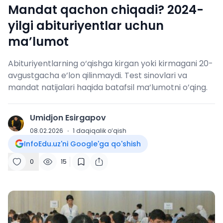
Mandat qachon chiqadi? 2024-
yilgi abituriyentlar uchun
ma’lumot
Abituriyentlarning o‘qishga kirgan yoki kirmagani 20-
avgustgacha e’lon qilinmaydi. Test sinovlari va
mandat natijalari haqida batafsil ma’lumotni o’qing.
Umidjon Esirgapov
U
08.02.2026
·
1
daqiqalik o‘qish
InfoEdu.uz'ni Google'ga qo'shish
0
15