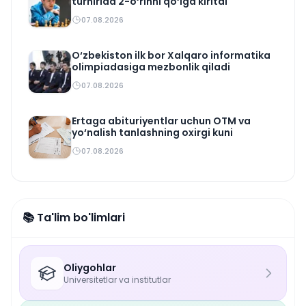
turnirida 2-o‘rinni qo‘lga kiritdi
07.08.2026
O‘zbekiston ilk bor Xalqaro informatika
olimpiadasiga mezbonlik qiladi
07.08.2026
Ertaga abituriyentlar uchun OTM va
yo‘nalish tanlashning oxirgi kuni
07.08.2026
📚 Ta'lim bo'limlari
Oliygohlar
Universitetlar va institutlar