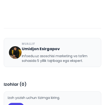
MUALLIF
Umidjon Esirgapov
U
Infoedu.uz asoschisi marketing va ta’lim
sohasida 5 yillik tajribaga ega ekspert.
Izohlar (
0
)
Izoh yozish uchun tizimga kiring.