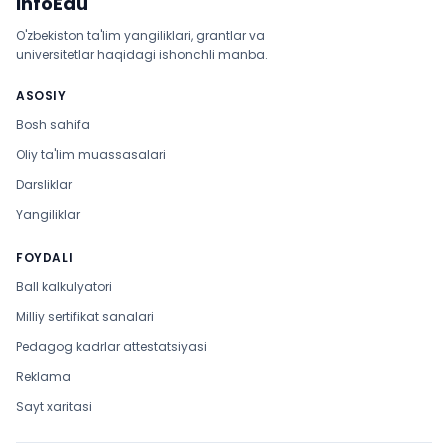
InfoEdu
O'zbekiston ta'lim yangiliklari, grantlar va
universitetlar haqidagi ishonchli manba.
ASOSIY
Bosh sahifa
Oliy ta'lim muassasalari
Darsliklar
Yangiliklar
FOYDALI
Ball kalkulyatori
Milliy sertifikat sanalari
Pedagog kadrlar attestatsiyasi
Reklama
Sayt xaritasi