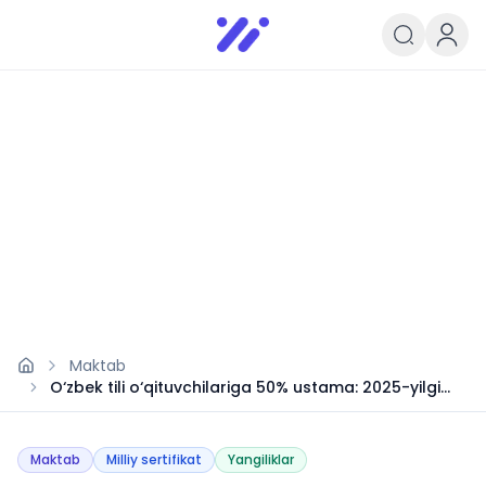
Infoedu
Ta&#039;lim xabarlari va yangili
Maktab
O‘zbek tili o‘qituvchilariga 50% ustama: 2025-yilgi
o‘zgarish
Maktab
Milliy sertifikat
Yangiliklar