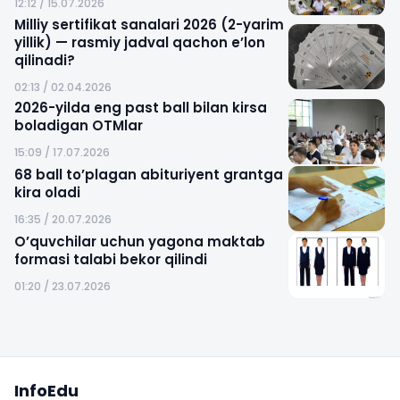
12:12 / 15.07.2026
Milliy sertifikat sanalari 2026 (2-yarim
yillik) — rasmiy jadval qachon e’lon
qilinadi?
02:13 / 02.04.2026
2026-yilda eng past ball bilan kirsa
boladigan OTMlar
15:09 / 17.07.2026
68 ball to’plagan abituriyent grantga
kira oladi
16:35 / 20.07.2026
O’quvchilar uchun yagona maktab
formasi talabi bekor qilindi
01:20 / 23.07.2026
Sayt xaritasi
InfoEdu