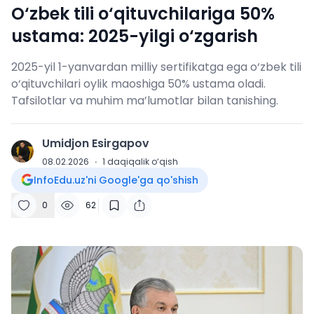
O‘zbek tili o‘qituvchilariga 50%
ustama: 2025-yilgi o‘zgarish
2025-yil 1-yanvardan milliy sertifikatga ega o‘zbek tili
o‘qituvchilari oylik maoshiga 50% ustama oladi.
Tafsilotlar va muhim ma’lumotlar bilan tanishing.
Umidjon Esirgapov
U
08.02.2026
·
1
daqiqalik o‘qish
InfoEdu.uz'ni Google'ga qo'shish
0
62