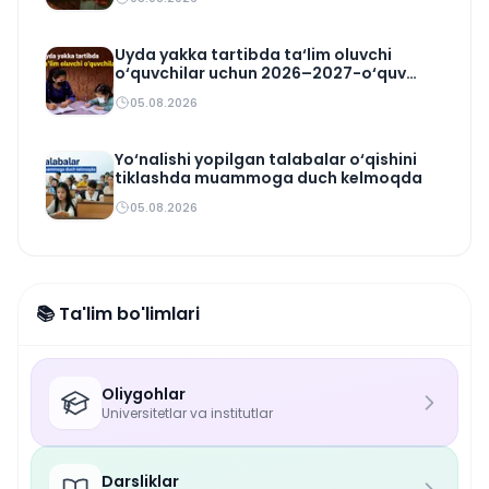
Uyda yakka tartibda ta‘lim oluvchi
o‘quvchilar uchun 2026–2027-o‘quv
rejasi tasdiqlandi
05.08.2026
Yo‘nalishi yopilgan talabalar o‘qishini
tiklashda muammoga duch kelmoqda
05.08.2026
📚 Ta'lim bo'limlari
Oliygohlar
Universitetlar va institutlar
Darsliklar