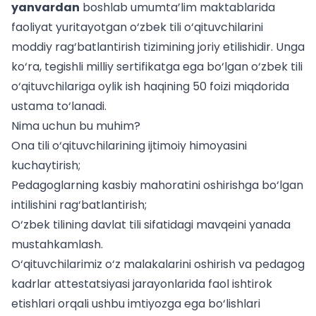
yanvardan
boshlab umumta’lim maktablarida
faoliyat yuritayotgan o‘zbek tili o‘qituvchilarini
moddiy rag‘batlantirish tizimining joriy etilishidir. Unga
ko‘ra, tegishli
milliy sertifikatga ega bo‘lgan o‘zbek tili
o‘qituvchilariga
oylik ish haqining 50 foizi miqdorida
ustama to‘lanadi.
Nima uchun bu muhim?
Ona tili o‘qituvchilarining ijtimoiy himoyasini
kuchaytirish;
Pedagoglarning kasbiy mahoratini oshirishga bo‘lgan
intilishini rag‘batlantirish;
O‘zbek tilining davlat tili sifatidagi mavqeini yanada
mustahkamlash.
O‘qituvchilarimiz o‘z malakalarini oshirish va
pedagog
kadrlar attestatsiyasi
jarayonlarida faol ishtirok
etishlari orqali ushbu imtiyozga ega bo‘lishlari