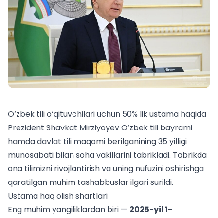
O‘zbek tili o‘qituvchilari uchun 50% lik ustama haqida
Prezident Shavkat Mirziyoyev O‘zbek tili bayrami
hamda davlat tili maqomi berilganining 35 yilligi
munosabati bilan soha vakillarini tabrikladi. Tabrikda
ona tilimizni rivojlantirish va uning nufuzini oshirishga
qaratilgan muhim tashabbuslar ilgari surildi.
Ustama haq olish shartlari
Eng muhim yangiliklardan biri —
2025-yil 1-