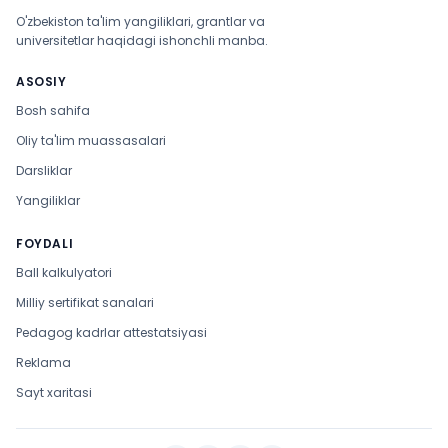
O'zbekiston ta'lim yangiliklari, grantlar va
universitetlar haqidagi ishonchli manba.
ASOSIY
Bosh sahifa
Oliy ta'lim muassasalari
Darsliklar
Yangiliklar
FOYDALI
Ball kalkulyatori
Milliy sertifikat sanalari
Pedagog kadrlar attestatsiyasi
Reklama
Sayt xaritasi