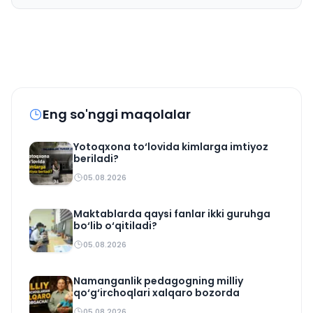
Eng so'nggi maqolalar
Yotoqxona to‘lovida kimlarga imtiyoz
beriladi?
05.08.2026
Maktablarda qaysi fanlar ikki guruhga
bo‘lib o‘qitiladi?
05.08.2026
Namanganlik pedagogning milliy
qo‘g‘irchoqlari xalqaro bozorda
05.08.2026