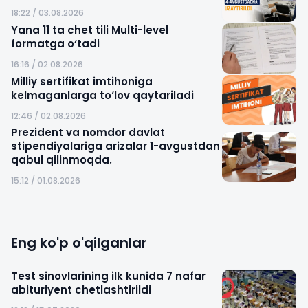
18:22 / 03.08.2026
Yana 11 ta chet tili Multi-level
formatga o‘tadi
16:16 / 02.08.2026
Milliy sertifikat imtihoniga
kelmaganlarga to‘lov qaytariladi
12:46 / 02.08.2026
Prezident va nomdor davlat
stipendiyalariga arizalar 1-avgustdan
qabul qilinmoqda.
15:12 / 01.08.2026
Eng ko'p o'qilganlar
Test sinovlarining ilk kunida 7 nafar
abituriyent chetlashtirildi