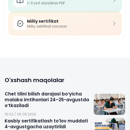
1–11 sinf darsliklari PDF
Milliy sertifikat
Milliy sertifikat sanalari
O'xshash maqolalar
Chet tilini bilish darajasi bo‘yicha
malaka imtihonlari 24–25-avgustda
o‘tkaziladi
19:02 / 05.08.2026
Kasbiy sertifikatlash to‘lov muddati
4-avgustgacha uzaytirildi