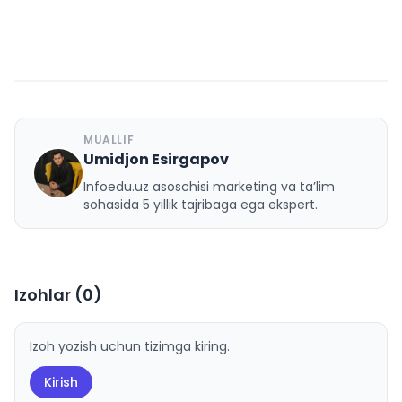
MUALLIF
Umidjon Esirgapov
U
Infoedu.uz asoschisi marketing va ta’lim
sohasida 5 yillik tajribaga ega ekspert.
Izohlar (
0
)
Izoh yozish uchun tizimga kiring.
Kirish