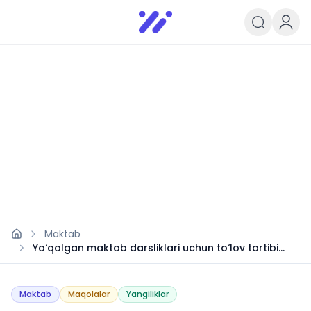
Infoedu
Ta&#039;lim xabarlari va yangili
Maktab
Yo‘qolgan maktab darsliklari uchun to‘lov tartibi
qanday?
Maktab
Maqolalar
Yangiliklar