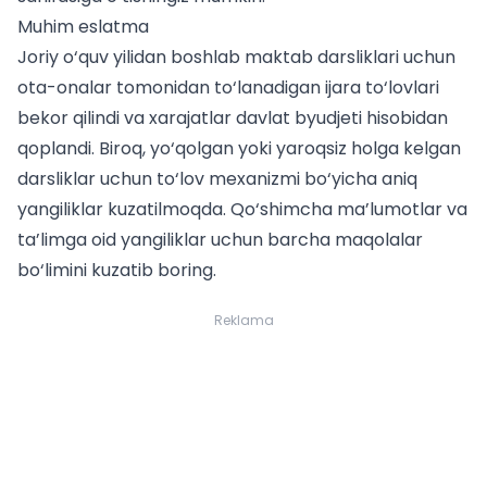
Muhim eslatma
Joriy o‘quv yilidan boshlab maktab darsliklari uchun
ota-onalar tomonidan to‘lanadigan ijara to‘lovlari
bekor qilindi va xarajatlar davlat byudjeti hisobidan
qoplandi. Biroq, yo‘qolgan yoki yaroqsiz holga kelgan
darsliklar uchun to‘lov mexanizmi bo‘yicha aniq
yangiliklar kuzatilmoqda. Qo‘shimcha ma’lumotlar va
ta’limga oid yangiliklar uchun
barcha maqolalar
bo‘limini kuzatib boring.
Reklama