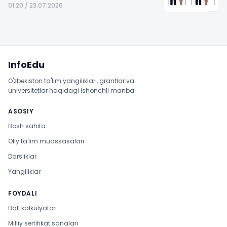
01:20 / 23.07.2026
Sayt xaritasi
InfoEdu
O'zbekiston ta'lim yangiliklari, grantlar va
universitetlar haqidagi ishonchli manba.
ASOSIY
Bosh sahifa
Oliy ta'lim muassasalari
Darsliklar
Yangiliklar
FOYDALI
Ball kalkulyatori
Milliy sertifikat sanalari