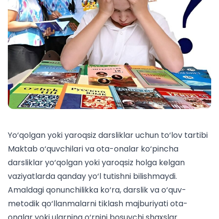
Yo‘qolgan yoki yaroqsiz darsliklar uchun to‘lov tartibi
Maktab o‘quvchilari va ota-onalar ko‘pincha
darsliklar yo‘qolgan yoki yaroqsiz holga kelgan
vaziyatlarda qanday yo‘l tutishni bilishmaydi.
Amaldagi qonunchilikka ko‘ra, darslik va o‘quv-
metodik qo‘llanmalarni tiklash majburiyati ota-
onalar yoki ularning o‘rnini bosuvchi shaxslar