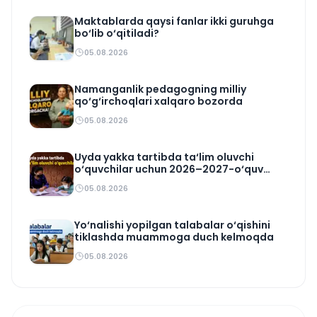
Maktablarda qaysi fanlar ikki guruhga
bo‘lib o‘qitiladi?
05.08.2026
Namanganlik pedagogning milliy
qo‘g‘irchoqlari xalqaro bozorda
05.08.2026
Uyda yakka tartibda ta‘lim oluvchi
o‘quvchilar uchun 2026–2027-o‘quv
rejasi tasdiqlandi
05.08.2026
Yo‘nalishi yopilgan talabalar o‘qishini
tiklashda muammoga duch kelmoqda
05.08.2026