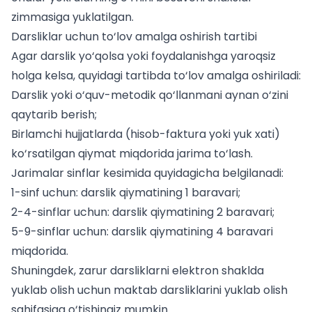
zimmasiga yuklatilgan.
Darsliklar uchun to‘lov amalga oshirish tartibi
Agar darslik yo‘qolsa yoki foydalanishga yaroqsiz
holga kelsa, quyidagi tartibda to‘lov amalga oshiriladi:
Darslik yoki o‘quv-metodik qo‘llanmani aynan o‘zini
qaytarib berish;
Birlamchi hujjatlarda (hisob-faktura yoki yuk xati)
ko‘rsatilgan qiymat miqdorida jarima to‘lash.
Jarimalar sinflar kesimida quyidagicha belgilanadi:
1-sinf uchun: darslik qiymatining 1 baravari;
2-4-sinflar uchun: darslik qiymatining 2 baravari;
5-9-sinflar uchun: darslik qiymatining 4 baravari
miqdorida.
Shuningdek, zarur darsliklarni elektron shaklda
yuklab olish uchun
maktab darsliklarini yuklab olish
sahifasiga o‘tishingiz mumkin.