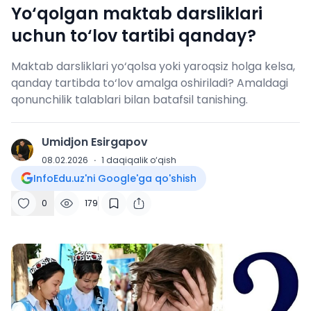
Yo‘qolgan maktab darsliklari
uchun to‘lov tartibi qanday?
Maktab darsliklari yo‘qolsa yoki yaroqsiz holga kelsa,
qanday tartibda to‘lov amalga oshiriladi? Amaldagi
qonunchilik talablari bilan batafsil tanishing.
Umidjon Esirgapov
U
08.02.2026
·
1
daqiqalik o‘qish
InfoEdu.uz'ni Google'ga qo'shish
0
179