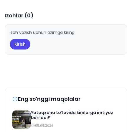
Izohlar (
0
)
Izoh yozish uchun tizimga kiring.
Kirish
Eng so'nggi maqolalar
Yotoqxona to‘lovida kimlarga imtiyoz
beriladi?
05.08.2026