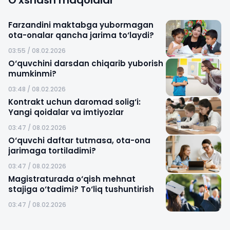
Farzandini maktabga yubormagan
ota-onalar qancha jarima to‘laydi?
03:55 / 08.02.2026
O‘quvchini darsdan chiqarib yuborish
mumkinmi?
03:48 / 08.02.2026
Kontrakt uchun daromad solig‘i:
Yangi qoidalar va imtiyozlar
03:47 / 08.02.2026
O‘quvchi daftar tutmasa, ota-ona
jarimaga tortiladimi?
03:47 / 08.02.2026
Magistraturada o‘qish mehnat
stajiga o‘tadimi? To‘liq tushuntirish
03:47 / 08.02.2026