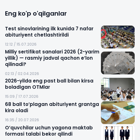
Eng ko'p o'qilganlar
Test sinovlarining ilk kunida 7 nafar
abituriyent chetlashtirildi
12:12 / 15.07.2026
Milliy sertifikat sanalari 2026 (2-yarim
yillik) — rasmiy jadval qachon e’lon
qilinadi?
02:13 / 02.04.2026
2026-yilda eng past ball bilan kirsa
boladigan OTMlar
15:09 / 17.07.2026
68 ball to’plagan abituriyent grantga
kira oladi
16:35 / 20.07.2026
O’quvchilar uchun yagona maktab
formasi talabi bekor qilindi