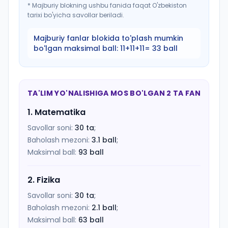
*
Majburiy blokning ushbu fanida faqat O'zbekiston
tarixi bo'yicha savollar beriladi.
Majburiy fanlar blokida to'plash mumkin
bo'lgan maksimal ball:
11+11+11= 33 ball
TA'LIM YO'NALISHIGA MOS BO'LGAN 2 TA FAN
1
.
Matematika
Savollar soni:
30
ta
;
Baholash mezoni:
3.1
ball
;
Maksimal ball:
93
ball
2
.
Fizika
Savollar soni:
30
ta
;
Baholash mezoni:
2.1
ball
;
Maksimal ball:
63
ball