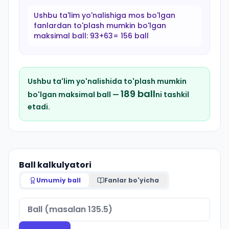
Ushbu ta'lim yo'nalishiga mos bo'lgan
fanlardan to'plash mumkin bo'lgan
maksimal ball:
93+63= 156 ball
Ushbu ta'lim yo'nalishida to'plash mumkin
189
ball
bo'lgan maksimal ball —
ni tashkil
etadi.
Ball kalkulyatori
Umumiy ball
Fanlar bo'yicha