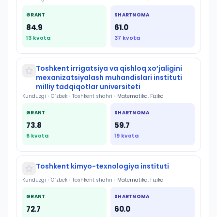
GRANT
SHARTNOMA
84.9
61.0
13
kvota
37
kvota
Toshkent irrigatsiya va qishloq xo‘jaligini
mexanizatsiyalash muhandislari instituti
milliy tadqiqotlar universiteti
Kunduzgi
•
O`zbek
•
Toshkent shahri
•
Matematika, Fizika
GRANT
SHARTNOMA
73.8
59.7
6
kvota
19
kvota
Toshkent kimyo-texnologiya instituti
Kunduzgi
•
O`zbek
•
Toshkent shahri
•
Matematika, Fizika
GRANT
SHARTNOMA
72.7
60.0