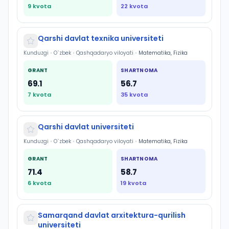
9
kvota
22
kvota
Qarshi davlat texnika universiteti
Kunduzgi
•
O`zbek
•
Qashqadaryo viloyati
•
Matematika, Fizika
GRANT
SHARTNOMA
69.1
56.7
7
kvota
35
kvota
Qarshi davlat universiteti
Kunduzgi
•
O`zbek
•
Qashqadaryo viloyati
•
Matematika, Fizika
GRANT
SHARTNOMA
71.4
58.7
6
kvota
19
kvota
Samarqand davlat arxitektura-qurilish
universiteti