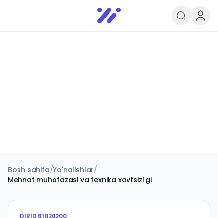
Infoedu
Ta&#039;lim xabarlari va yangili
Bosh sahifa
/
Yo'nalishlar
/
Mehnat muhofazasi va texnika xavfsizligi
DIRID
61020200