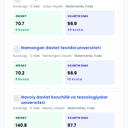
Kunduzgi
•
O`zbek
•
Jizzax viloyati
•
Matematika, Fizika
GRANT
SHARTNOMA
70.7
56.9
5
kvota
20
kvota
Namangan davlat texnika universiteti
Kunduzgi
•
O`zbek
•
Namangan viloyati
•
Matematika, Fizika
GRANT
SHARTNOMA
70.2
56.9
5
kvota
10
kvota
Navoiy davlat konchilik va texnologiyalar
universiteti
Kunduzgi
•
O`zbek
•
Navoiy viloyati
•
Matematika, Fizika
GRANT
SHARTNOMA
140.8
97.7