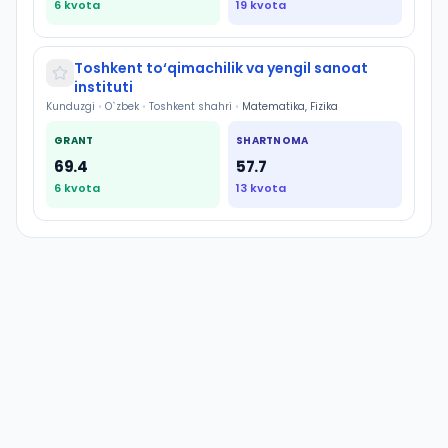
6
kvota
19
kvota
Toshkent to‘qimachilik va yengil sanoat
instituti
Kunduzgi
•
O`zbek
•
Toshkent shahri
•
Matematika, Fizika
GRANT
SHARTNOMA
69.4
57.7
6
kvota
13
kvota