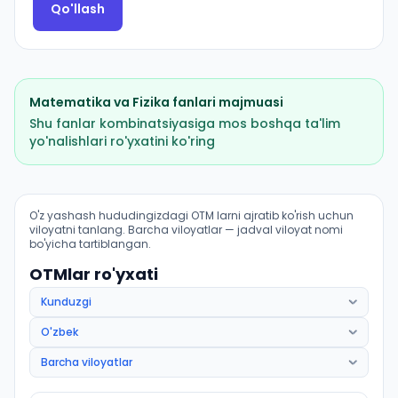
Qo'llash
Matematika
va
Fizika
fanlari majmuasi
Shu fanlar kombinatsiyasiga mos boshqa ta'lim
yo'nalishlari ro'yxatini ko'ring
Mehnat muhofazasi va texnika xavfsizligi: OTM lar bo'y
O'z yashash hududingizdagi OTM larni ajratib ko'rish uchun
viloyatni tanlang. Barcha viloyatlar — jadval viloyat nomi
bo'yicha tartiblangan.
OTMlar ro'yxati