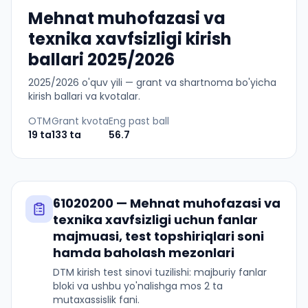
Mehnat muhofazasi va
texnika xavfsizligi kirish
ballari 2025/2026
2025
/
2026
o'quv yili — grant va shartnoma bo'yicha
kirish ballari va kvotalar.
OTM
Grant kvota
Eng past ball
19
ta
133
ta
56.7
61020200
—
Mehnat muhofazasi va
texnika xavfsizligi
uchun fanlar
majmuasi, test topshiriqlari soni
hamda baholash mezonlari
DTM kirish test sinovi tuzilishi: majburiy fanlar
bloki va ushbu yo'nalishga mos 2 ta
mutaxassislik fani.