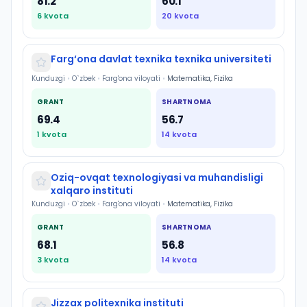
81.2
60.1
6
kvota
20
kvota
Farg‘ona davlat texnika texnika universiteti
Kunduzgi
•
O`zbek
•
Farg'ona viloyati
•
Matematika, Fizika
GRANT
SHARTNOMA
69.4
56.7
1
kvota
14
kvota
Oziq-ovqat texnologiyasi va muhandisligi
xalqaro instituti
Kunduzgi
•
O`zbek
•
Farg'ona viloyati
•
Matematika, Fizika
GRANT
SHARTNOMA
68.1
56.8
3
kvota
14
kvota
Jizzax politexnika instituti