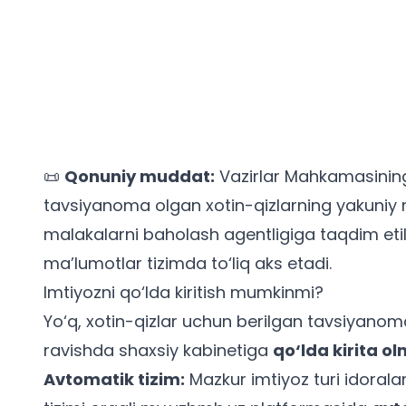
📜
Qonuniy muddat:
Vazirlar Mahkamasining
tavsiyanoma olgan xotin-qizlarning yakuniy 
malakalarni baholash agentligiga taqdim eti
ma’lumotlar tizimda to‘liq aks etadi.
Imtiyozni qo‘lda kiritish mumkinmi?
Yo‘q, xotin-qizlar uchun berilgan tavsiyanomal
ravishda shaxsiy kabinetiga
qo‘lda kirita o
Avtomatik tizim:
Mazkur imtiyoz turi idoral