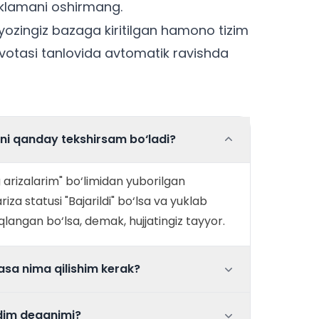
yuklamani oshirmang.
yozingiz bazaga kiritilgan hamono tizim
kvotasi tanlovida avtomatik ravishda
ni qanday tekshirsam bo‘ladi?
g arizalarim" bo‘limidan yuborilgan
iza statusi "Bajarildi" bo‘lsa va yuklab
langan bo‘lsa, demak, hujjatingiz tayyor.
sa nima qilishim kerak?
dim deganimi?