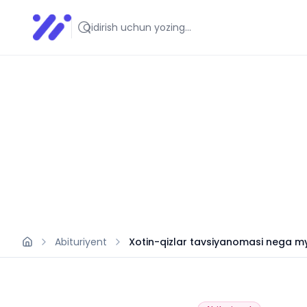
Infoedu
Ta&#039;lim xabarlari va yangiliklari
Abituriyent
Xotin-qizlar tavsiyanomasi nega m