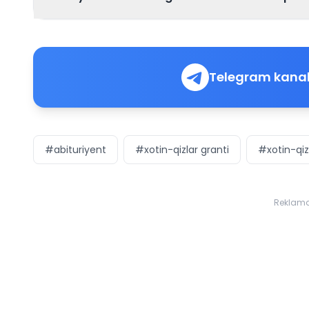
Telegram kanal
#abituriyent
#xotin-qizlar granti
#xotin-qizl
Reklam