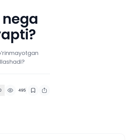
i nega
apti?
ko‘rinmayotgan
llashadi?
0
495