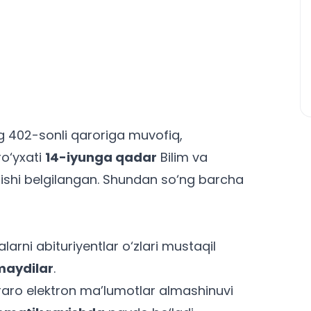
 402-sonli qaroriga muvofiq,
ro‘yxati
14-iyunga qadar
Bilim va
lishi belgilangan. Shundan so‘ng barcha
arni abituriyentlar o‘zlari mustaqil
lmaydilar
.
araro elektron ma’lumotlar almashinuvi