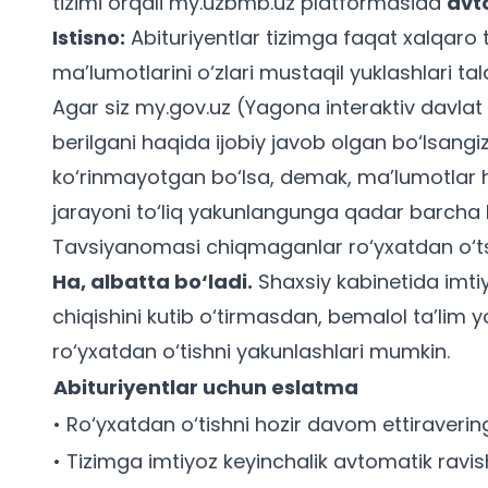
tizimi orqali
my.uzbmb.uz
platformasida
avt
Istisno:
Abituriyentlar tizimga faqat xalqaro ti
ma’lumotlarini o‘zlari mustaqil yuklashlari tala
Agar siz
my.gov.uz
(Yagona interaktiv davlat 
berilgani haqida ijobiy javob olgan bo‘lsangiz-
ko‘rinmayotgan bo‘lsa, demak, ma’lumotlar h
jarayoni to‘liq yakunlangunga qadar barcha huj
Tavsiyanomasi chiqmaganlar ro‘yxatdan o‘t
Ha, albatta bo‘ladi.
Shaxsiy kabinetida imti
chiqishini kutib o‘tirmasdan, bemalol ta’lim y
ro‘yxatdan o‘tishni yakunlashlari mumkin.
Abituriyentlar uchun eslatma
• Ro‘yxatdan o‘tishni hozir davom ettiraverin
• Tizimga imtiyoz keyinchalik avtomatik ravis