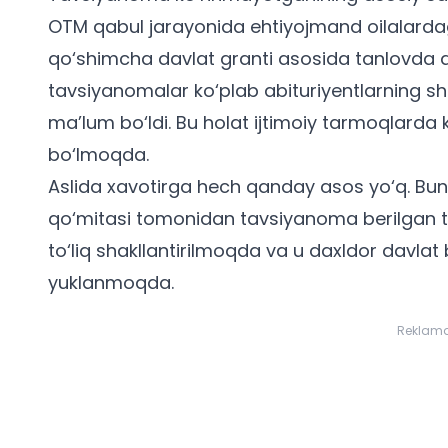
OTM qabul jarayonida ehtiyojmand oilalarda
qo‘shimcha davlat granti
asosida tanlovda q
tavsiyanomalar ko‘plab abituriyentlarning s
ma’lum bo‘ldi. Bu holat ijtimoiy tarmoqlarda
bo‘lmoqda.
Aslida xavotirga hech qanday asos yo‘q. Buni
qo‘mitasi tomonidan tavsiyanoma berilgan ta
to‘liq shakllantirilmoqda va u daxldor davl
yuklanmoqda.
Reklam