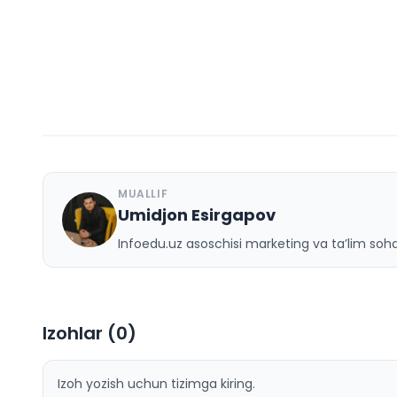
MUALLIF
Umidjon Esirgapov
U
Infoedu.uz asoschisi marketing va ta’lim sohas
Izohlar (
0
)
Izoh yozish uchun tizimga kiring.