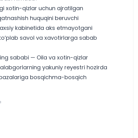
gi
xotin-qizlar uchun ajratilgan
atnashish huquqini beruvchi
haxsiy kabinetida aks etmayotgani
 ko‘plab savol va xavotirlarga sabab
ng sababi — Oila va xotin-qizlar
labgorlarning yakuniy reyestri hozirda
at bazalariga bosqichma-bosqich
a