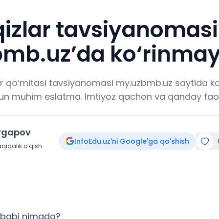
qizlar tavsiyanomas
mb.uz’da ko‘rinmay
lar qo‘mitasi tavsiyanomasi my.uzbmb.uz saytida 
hun muhim eslatma. Imtiyoz qachon va qanday fao
irgapov
InfoEdu.uz'ni Google'ga qo'shish
qiqalik o‘qish
ababi nimada?