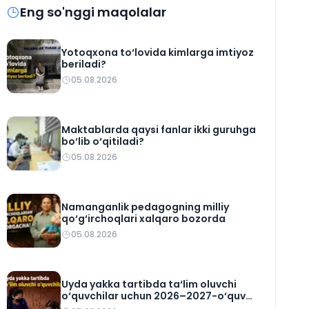
Eng so'nggi maqolalar
Yotoqxona to‘lovida kimlarga imtiyoz
beriladi?
05.08.2026
Maktablarda qaysi fanlar ikki guruhga
bo‘lib o‘qitiladi?
05.08.2026
Namanganlik pedagogning milliy
qo‘g‘irchoqlari xalqaro bozorda
05.08.2026
Uyda yakka tartibda ta‘lim oluvchi
o‘quvchilar uchun 2026–2027-o‘quv
rejasi tasdiqlandi