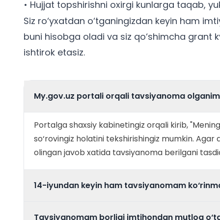
• Hujjat topshirishni oxirgi kunlarga taqab, 
Siz ro‘yxatdan o‘tganingizdan keyin ham imti
buni hisobga oladi va siz qo‘shimcha grant 
ishtirok etasiz.
My.gov.uz portali orqali tavsiyanoma olganim
Portalga shaxsiy kabinetingiz orqali kirib, "Menin
so‘rovingiz holatini tekshirishingiz mumkin. Agar ar
olingan javob xatida tavsiyanoma berilgani tasdiq
14-iyundan keyin ham tavsiyanomam ko‘rinma
Tavsiyanomam borligi imtihondan mutloq o‘t