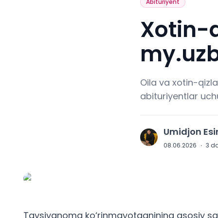
Abituriyent
Xotin-
my.uzb
Oila va xotin-qiz
abituriyentlar uc
Umidjon Es
U
08.06.2026
·
3
da
Tavsiyanoma ko‘rinmayotganining asosiy s