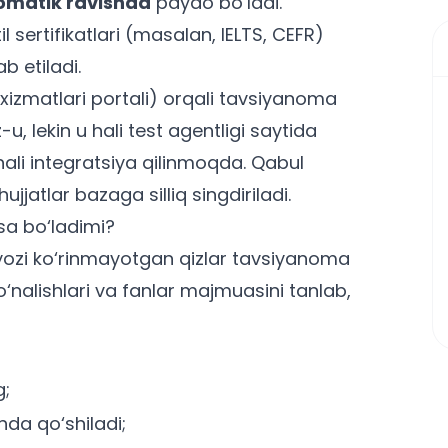
omatik ravishda
paydo bo‘ladi.
l sertifikatlari (masalan, IELTS, CEFR)
b etiladi.
xizmatlari portali) orqali tavsiyanoma
u, lekin u hali test agentligi saytida
ali integratsiya qilinmoqda. Qabul
jatlar bazaga silliq singdiriladi.
sa bo‘ladimi?
yozi ko‘rinmayotgan qizlar tavsiyanoma
o‘nalishlari va fanlar majmuasini tanlab,
g;
hda qo‘shiladi;