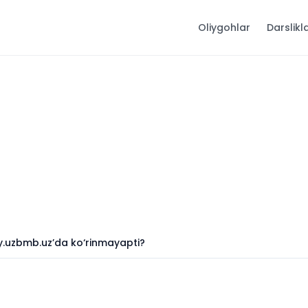
Oliygohlar
Darslikl
y.uzbmb.uz’da ko‘rinmayapti?