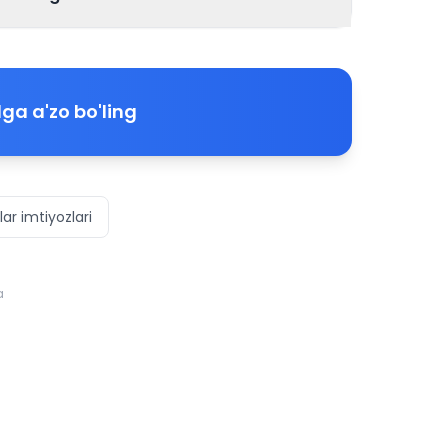
ga a'zo bo'ling
ar imtiyozlari
a