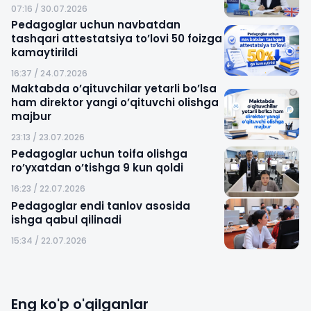
07:16 / 30.07.2026
Pedagoglar uchun navbatdan
tashqari attestatsiya to’lovi 50 foizga
kamaytirildi
16:37 / 24.07.2026
Maktabda o’qituvchilar yetarli bo’lsa
ham direktor yangi o’qituvchi olishga
majbur
23:13 / 23.07.2026
Pedagoglar uchun toifa olishga
ro’yxatdan o’tishga 9 kun qoldi
16:23 / 22.07.2026
Pedagoglar endi tanlov asosida
ishga qabul qilinadi
15:34 / 22.07.2026
Eng ko'p o'qilganlar