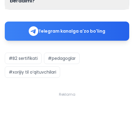
tenglashtirilgan xalqaro til sertifikati
beradimi?
Telegram kanalga a'zo bo'ling
#B2 sertifikati
#pedagoglar
#xorijiy til o‘qituvchilari
Reklama