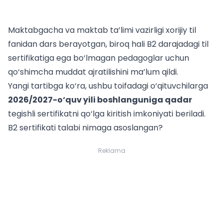
Maktabgacha va maktab ta’limi vazirligi xorijiy til
fanidan dars berayotgan, biroq hali B2 darajadagi til
sertifikatiga ega bo‘lmagan pedagoglar uchun
qo‘shimcha muddat ajratilishini ma’lum qildi.
Yangi tartibga ko‘ra, ushbu toifadagi o‘qituvchilarga
2026/2027-o‘quv yili boshlanguniga qadar
tegishli sertifikatni qo‘lga kiritish imkoniyati beriladi.
B2 sertifikati talabi nimaga asoslangan?
Reklama