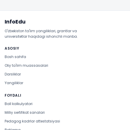
Sayt xaritasi
InfoEdu
O'zbekiston ta'lim yangiliklari, grantlar va
universitetlar haqidagi ishonchli manba.
ASOSIY
Bosh sahifa
Oliy ta'lim muassasalari
Darsliklar
Yangiliklar
FOYDALI
Ball kalkulyatori
Milliy sertifikat sanalari
Pedagog kadrlar attestatsiyasi
Reklama