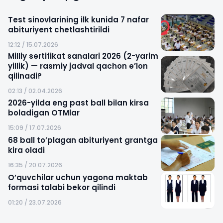
Test sinovlarining ilk kunida 7 nafar
abituriyent chetlashtirildi
12:12 / 15.07.2026
Milliy sertifikat sanalari 2026 (2-yarim
yillik) — rasmiy jadval qachon e’lon
qilinadi?
02:13 / 02.04.2026
2026-yilda eng past ball bilan kirsa
boladigan OTMlar
15:09 / 17.07.2026
68 ball to’plagan abituriyent grantga
kira oladi
16:35 / 20.07.2026
O’quvchilar uchun yagona maktab
formasi talabi bekor qilindi
01:20 / 23.07.2026