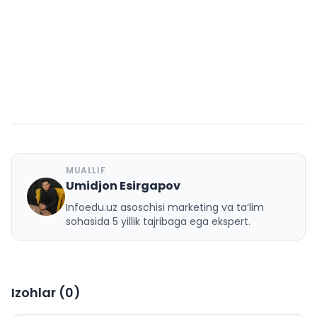
MUALLIF
Umidjon Esirgapov
U
Infoedu.uz asoschisi marketing va ta’lim
sohasida 5 yillik tajribaga ega ekspert.
Izohlar (
0
)