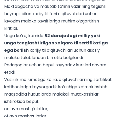
Maktabgacha va maktab ta’limi vazirining tegishli
buyrug‘i bilan xorijiy til fani o‘qituvchilari uchun
lavozim malaka tavsiflariga muhim o‘zgartirish
kiritildi.
Unga ko‘ra, kamida
B2 darajadagi milliy yoki
unga tenglashtirilgan xalqaro til sertifikatiga
ega bo‘lish
xorijiy til o‘qituvchilari uchun asosiy
malaka talablaridan biri etib belgilandi.
Pedagoglar uchun bepul tayyorlov kurslari davom
etadi
Vazirlik ma’lumotiga ko‘ra, o‘qituvchilarning sertifikat
imtihonlariga tayyorgarlik ko‘rishiga ko‘maklashish
maqsadida hududlarda malakali mutaxassislar
ishtirokida bepul:
onlayn mashg‘ulotlar;
oflayn mashg‘ulotlar