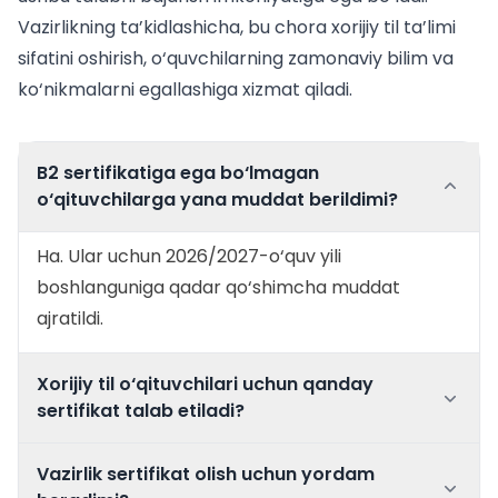
Vazirlikning ta’kidlashicha, bu chora xorijiy til ta’limi
sifatini oshirish, o‘quvchilarning zamonaviy bilim va
ko‘nikmalarni egallashiga xizmat qiladi.
B2 sertifikatiga ega bo‘lmagan
o‘qituvchilarga yana muddat berildimi?
Ha. Ular uchun 2026/2027-o‘quv yili
boshlanguniga qadar qo‘shimcha muddat
ajratildi.
Xorijiy til o‘qituvchilari uchun qanday
sertifikat talab etiladi?
B2 darajadagi milliy yoki unga
Vazirlik sertifikat olish uchun yordam