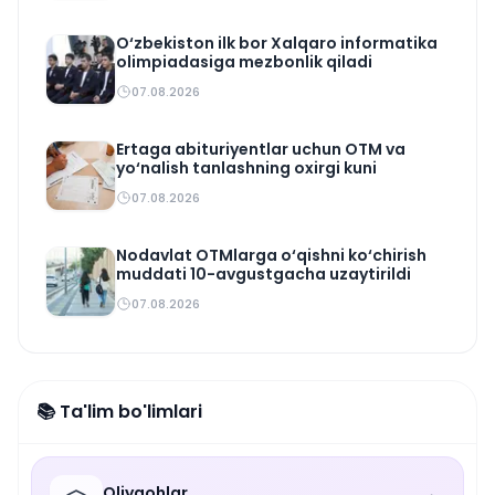
O‘zbekiston ilk bor Xalqaro informatika
olimpiadasiga mezbonlik qiladi
07.08.2026
Ertaga abituriyentlar uchun OTM va
yo‘nalish tanlashning oxirgi kuni
07.08.2026
Nodavlat OTMlarga o‘qishni ko‘chirish
muddati 10-avgustgacha uzaytirildi
07.08.2026
📚 Ta'lim bo'limlari
Oliygohlar