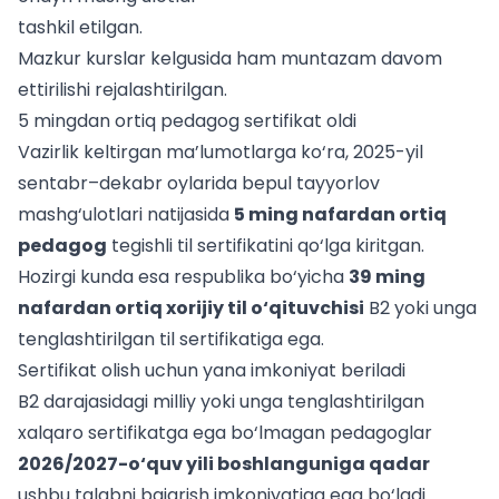
tashkil etilgan.
Mazkur kurslar kelgusida ham muntazam davom
ettirilishi rejalashtirilgan.
5 mingdan ortiq pedagog sertifikat oldi
Vazirlik keltirgan ma’lumotlarga ko‘ra, 2025-yil
sentabr–dekabr oylarida bepul tayyorlov
mashg‘ulotlari natijasida
5 ming nafardan ortiq
pedagog
tegishli til sertifikatini qo‘lga kiritgan.
Hozirgi kunda esa respublika bo‘yicha
39 ming
nafardan ortiq xorijiy til o‘qituvchisi
B2 yoki unga
tenglashtirilgan til sertifikatiga ega.
Sertifikat olish uchun yana imkoniyat beriladi
B2 darajasidagi milliy yoki unga tenglashtirilgan
xalqaro sertifikatga ega bo‘lmagan pedagoglar
2026/2027-o‘quv yili boshlanguniga qadar
ushbu talabni bajarish imkoniyatiga ega bo‘ladi.