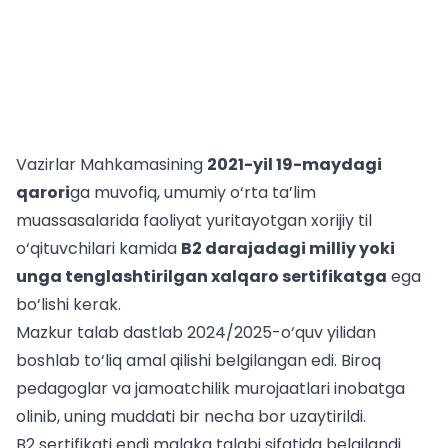
Vazirlar Mahkamasining
2021-yil 19-maydagi
qarori
ga muvofiq, umumiy o‘rta ta’lim
muassasalarida faoliyat yuritayotgan xorijiy til
o‘qituvchilari kamida
B2 darajadagi milliy yoki
unga tenglashtirilgan xalqaro sertifikatga
ega
bo‘lishi kerak.
Mazkur talab dastlab 2024/2025-o‘quv yilidan
boshlab to‘liq amal qilishi belgilangan edi. Biroq
pedagoglar va jamoatchilik murojaatlari inobatga
olinib, uning muddati bir necha bor uzaytirildi.
B2 sertifikati endi malaka talabi sifatida belgilandi