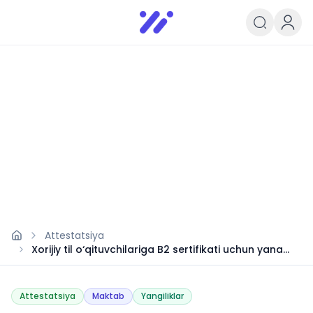
Infoedu
Ta&#039;lim xabarlari va yangili
Attestatsiya
Xorijiy til o‘qituvchilariga B2 sertifikati uchun yana
muddat berildi
Attestatsiya
Maktab
Yangiliklar