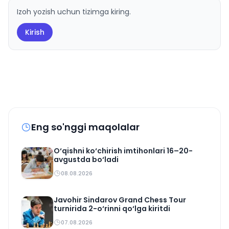
Izoh yozish uchun tizimga kiring.
Kirish
Eng so'nggi maqolalar
O‘qishni ko‘chirish imtihonlari 16–20-
avgustda bo‘ladi
08.08.2026
Javohir Sindarov Grand Chess Tour
turnirida 2-o‘rinni qo‘lga kiritdi
07.08.2026