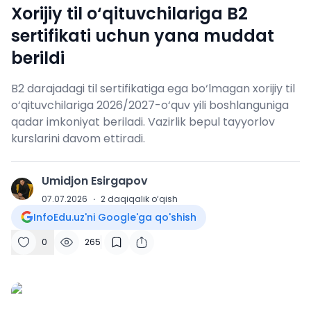
Xorijiy til o‘qituvchilariga B2
sertifikati uchun yana muddat
berildi
B2 darajadagi til sertifikatiga ega bo‘lmagan xorijiy til
o‘qituvchilariga 2026/2027-o‘quv yili boshlanguniga
qadar imkoniyat beriladi. Vazirlik bepul tayyorlov
kurslarini davom ettiradi.
Umidjon Esirgapov
U
07.07.2026
·
2
daqiqalik o‘qish
InfoEdu.uz'ni Google'ga qo'shish
0
265