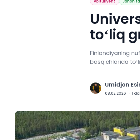
Abituriyent
Jahon ta
Univers
toʻliq 
Finlandiyaning nuf
bosqichlarida toʻ
Umidjon Es
U
08.02.2026
·
1
daq