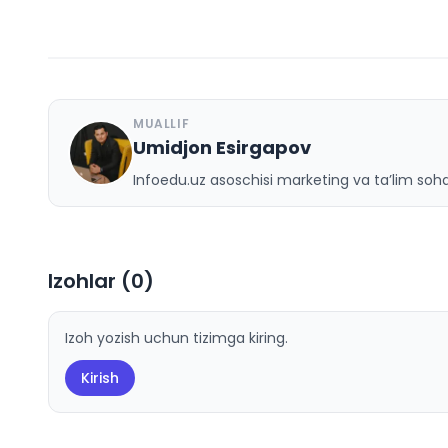
MUALLIF
Umidjon Esirgapov
U
Infoedu.uz asoschisi marketing va ta’lim sohas
Izohlar (
0
)
Izoh yozish uchun tizimga kiring.
Kirish