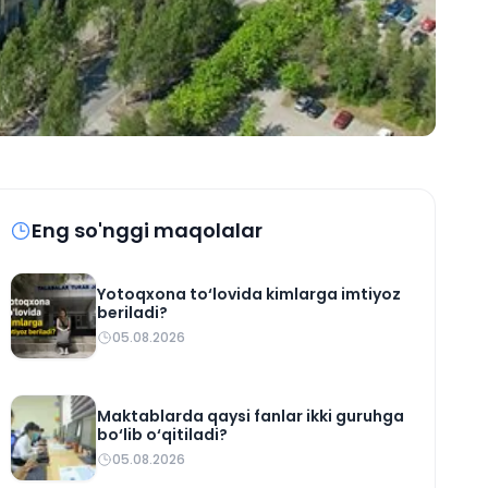
Eng so'nggi maqolalar
Yotoqxona to‘lovida kimlarga imtiyoz
beriladi?
05.08.2026
Maktablarda qaysi fanlar ikki guruhga
bo‘lib o‘qitiladi?
05.08.2026