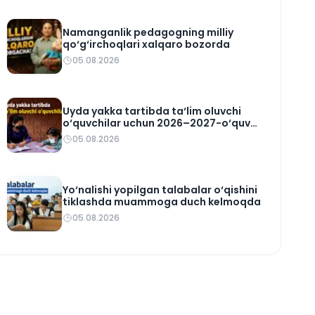
Namanganlik pedagogning milliy
qo‘g‘irchoqlari xalqaro bozorda
05.08.2026
Uyda yakka tartibda ta‘lim oluvchi
o‘quvchilar uchun 2026–2027-o‘quv
rejasi tasdiqlandi
05.08.2026
Yo‘nalishi yopilgan talabalar o‘qishini
tiklashda muammoga duch kelmoqda
05.08.2026