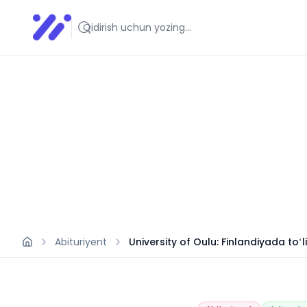
Infoedu
Ta&#039;lim xabarlari va yangiliklari
Abituriyent
University of Oulu: Finlandiyada toʻ