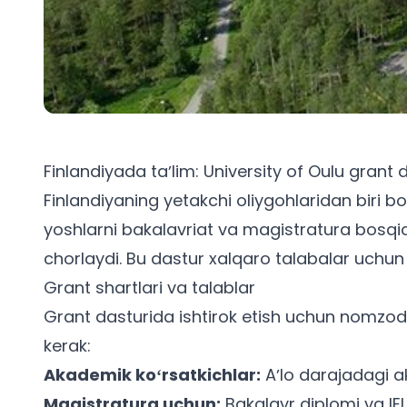
Finlandiyada taʼlim: University of Oulu grant d
Finlandiyaning yetakchi oliygohlaridan biri b
yoshlarni bakalavriat va magistratura bosqic
chorlaydi. Bu dastur xalqaro talabalar uchun 
Grant shartlari va talablar
Grant dasturida ishtirok etish uchun nomzodl
kerak:
Akademik koʻrsatkichlar:
Aʼlo darajadagi a
Magistratura uchun:
Bakalavr diplomi va IEL