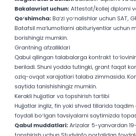
Bakalavriat uchun:
Attestat/kollej diplomi va
Qoʻshimcha:
Baʼzi yoʻnalishlar uchun SAT, G
Batafsil maʼlumotlarni
abituriyentlar uchun
mo
borishingiz mumkin.
Grantning afzalliklari
Qabul qilingan talabalarga kontrakt toʻlovin
beriladi. Shuni yodda tutingki, grant faqat ko
oziq-ovqat xarajatlari talaba zimmasida. Kon
saytida
tanishishingiz mumkin.
Kerakli hujjatlar va topshirish tartibi
Hujjatlar ingliz, fin yoki shved tillarida taqdim
foydali boʻlgan tavsiyalarni saytimizda topas
Qabul muddatlari:
Arizalar 5-yanvardan 19-
topshirish uchun
Studyinfo portalidan
foydal