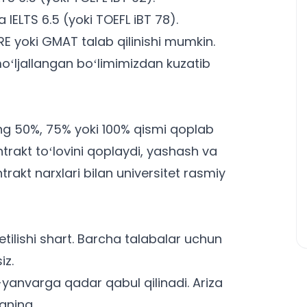
 IELTS 6.5 (yoki TOEFL iBT 78).
RE yoki GMAT talab qilinishi mumkin.
ʻljallangan boʻlimimizdan kuzatib
ing 50%, 75% yoki 100% qismi qoplab
ntrakt toʻlovini qoplaydi, yashash va
trakt narxlari bilan
universitet rasmiy
 etilishi shart. Barcha
talabalar uchun
iz.
yanvarga qadar qabul qilinadi. Ariza
aning.