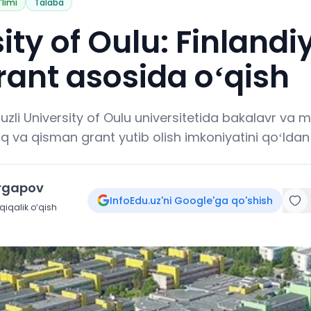
'limi
Talaba
ity of Oulu: Finland
grant asosida oʻqish
uzli University of Oulu universitetida bakalavr va 
liq va qisman grant yutib olish imkoniyatini qoʻld
irgapov
InfoEdu.uz'ni Google'ga qo'shish
iqalik o‘qish