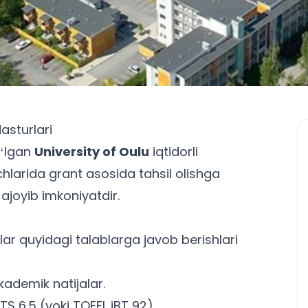
asturlari
oʻlgan
University of Oulu
iqtidorli
hlarida grant asosida tahsil olishga
ajoyib imkoniyatdir.
ar quyidagi talablarga javob berishlari
kademik natijalar.
TS 6.5 (yoki TOEFL iBT 92).