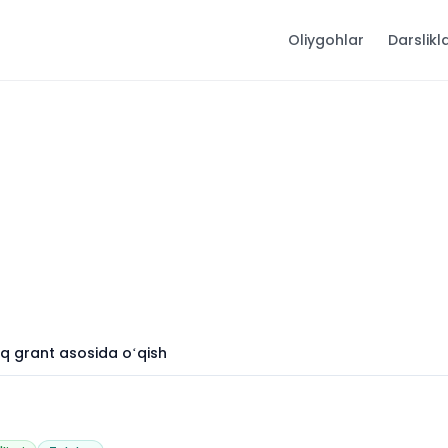
Oliygohlar
Darslikl
liq grant asosida oʻqish