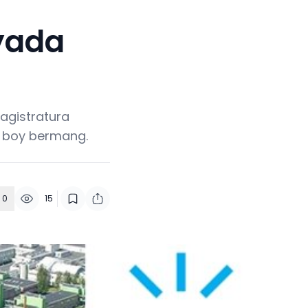
iyada
magistratura
an boy bermang.
0
15