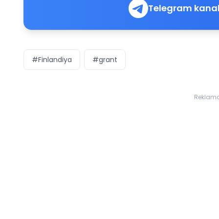
Telegram kanal
#Finlandiya
#grant
Reklam