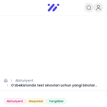
Infoedu
Ta&#039;lim xabarlari va yangili
Abituriyent
O‘zbekistonda test sinovlari uchun yangi binolar
qurilmoqda
Abituriyent
Maqolalar
Yangiliklar