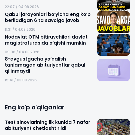
22:07 / 04.08.2026
Qabul jarayonlari bo‘yicha eng ko‘p
beriladigan 6 ta savolga javob
11:31 / 04.08.2026
Nodavlat OTM bitiruvchilari davlat
magistraturasida o‘qishi mumkin
09:06 / 04.08.2026
8-avgustgacha yo‘nalish
tanlamagan abituriyentlar qabul
qilinmaydi
15:41 / 03.08.2026
Eng ko'p o'qilganlar
Test sinovlarining ilk kunida 7 nafar
abituriyent chetlashtirildi