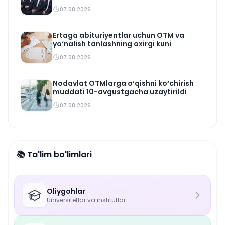
07.08.2026
Ertaga abituriyentlar uchun OTM va
yo‘nalish tanlashning oxirgi kuni
07.08.2026
Nodavlat OTMlarga o‘qishni ko‘chirish
muddati 10-avgustgacha uzaytirildi
07.08.2026
📚 Ta'lim bo'limlari
Oliygohlar
Universitetlar va institutlar