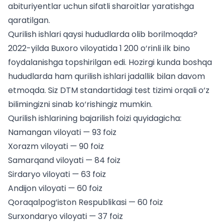
abituriyentlar uchun
sifatli sharoitlar yaratishga
qaratilgan.
Qurilish ishlari qaysi hududlarda olib borilmoqda?
2022-yilda Buxoro viloyatida 1 200 o‘rinli ilk bino
foydalanishga topshirilgan edi. Hozirgi kunda boshqa
hududlarda ham qurilish ishlari jadallik bilan davom
etmoqda. Siz
DTM standartidagi test tizimi
orqali o‘z
bilimingizni sinab ko‘rishingiz mumkin.
Qurilish ishlarining bajarilish foizi quyidagicha:
Namangan viloyati — 93 foiz
Xorazm viloyati — 90 foiz
Samarqand viloyati — 84 foiz
Sirdaryo viloyati — 63 foiz
Andijon viloyati — 60 foiz
Qoraqalpog‘iston Respublikasi — 60 foiz
Surxondaryo viloyati — 37 foiz