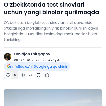
O‘zbekistonda test sinovlari
uchun yangi binolar qurilmoqda
O‘zbekiston bo‘ylab test sinovlarini yil davomida
o‘tkazishga mo‘ljallangan yirik binolar qurilishi qaysi
bosqichda? Hududlar kesimidagi ma’lumotlar bilan
tanishing.
Umidjon Esirgapov
U
08.02.2026
·
1
daqiqalik o‘qish
InfoEdu.uz'ni Google'ga qo'shish
0
24