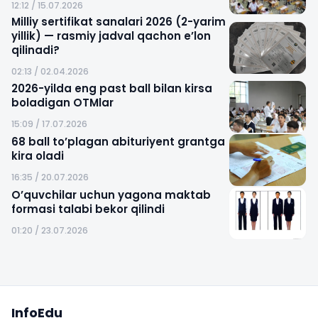
12:12 / 15.07.2026
Milliy sertifikat sanalari 2026 (2-yarim
yillik) — rasmiy jadval qachon e’lon
qilinadi?
02:13 / 02.04.2026
2026-yilda eng past ball bilan kirsa
boladigan OTMlar
15:09 / 17.07.2026
68 ball to’plagan abituriyent grantga
kira oladi
16:35 / 20.07.2026
O’quvchilar uchun yagona maktab
formasi talabi bekor qilindi
01:20 / 23.07.2026
Sayt xaritasi
InfoEdu