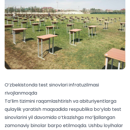
O‘zbekistonda test sinovlari infratuzilmasi
rivojlanmoqda
Ta’lim tizimini raqamlashtirish va abituriyentlarga
qulaylik yaratish maqsadida respublika bo‘ylab test
sinovlarini yil davomida o‘tkazishga mo‘ljallangan
zamonaviy binolar barpo etilmoqda. Ushbu loyihalar