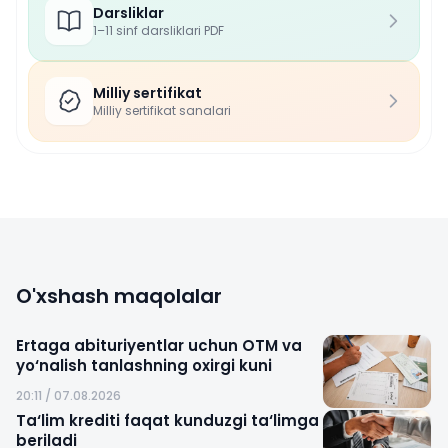
Darsliklar
1–11 sinf darsliklari PDF
Milliy sertifikat
Milliy sertifikat sanalari
O'xshash maqolalar
Ertaga abituriyentlar uchun OTM va
yo‘nalish tanlashning oxirgi kuni
20:11 / 07.08.2026
Ta‘lim krediti faqat kunduzgi ta‘limga
beriladi