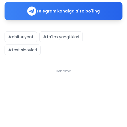
Telegram kanalga a'zo bo'ling
#abituriyent
#ta’lim yangiliklari
#test sinovlari
Reklama