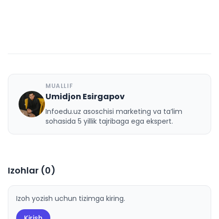
MUALLIF
Umidjon Esirgapov
U
Infoedu.uz asoschisi marketing va ta’lim
sohasida 5 yillik tajribaga ega ekspert.
Izohlar (
0
)
Izoh yozish uchun tizimga kiring.
Kirish