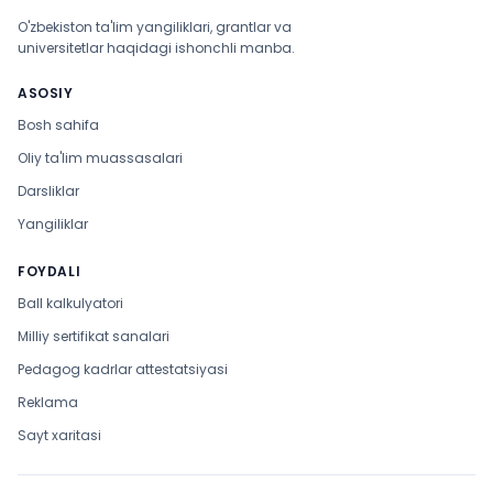
O'zbekiston ta'lim yangiliklari, grantlar va
universitetlar haqidagi ishonchli manba.
ASOSIY
Bosh sahifa
Oliy ta'lim muassasalari
Darsliklar
Yangiliklar
FOYDALI
Ball kalkulyatori
Milliy sertifikat sanalari
Pedagog kadrlar attestatsiyasi
Reklama
Sayt xaritasi