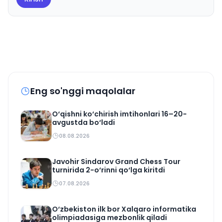
Eng so'nggi maqolalar
O‘qishni ko‘chirish imtihonlari 16–20-
avgustda bo‘ladi
08.08.2026
Javohir Sindarov Grand Chess Tour
turnirida 2-o‘rinni qo‘lga kiritdi
07.08.2026
O‘zbekiston ilk bor Xalqaro informatika
olimpiadasiga mezbonlik qiladi