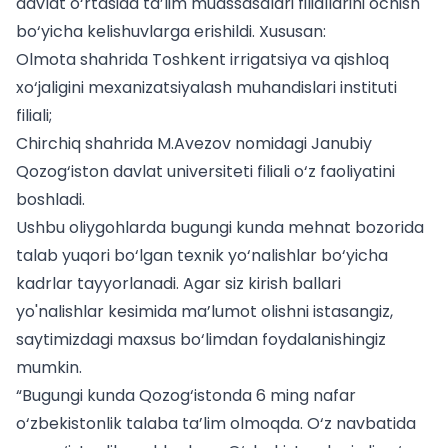
davlat o‘rtasida ta’lim muassasalari filiallarini ochish
bo‘yicha kelishuvlarga erishildi. Xususan:
Olmota shahrida Toshkent irrigatsiya va qishloq
xo‘jaligini mexanizatsiyalash muhandislari instituti
filiali;
Chirchiq shahrida M.Avezov nomidagi Janubiy
Qozog‘iston davlat universiteti filiali o‘z faoliyatini
boshladi.
Ushbu oliygohlarda bugungi kunda mehnat bozorida
talab yuqori bo‘lgan texnik yo‘nalishlar bo‘yicha
kadrlar tayyorlanadi. Agar siz
kirish ballari
yo'nalishlar kesimida
ma’lumot olishni istasangiz,
saytimizdagi maxsus bo‘limdan foydalanishingiz
mumkin.
“Bugungi kunda Qozog‘istonda 6 ming nafar
o‘zbekistonlik talaba ta’lim olmoqda. O‘z navbatida