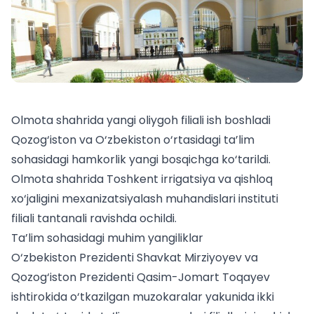
Olmota shahrida yangi oliygoh filiali ish boshladi
Qozog‘iston va O‘zbekiston o‘rtasidagi ta’lim
sohasidagi hamkorlik yangi bosqichga ko‘tarildi.
Olmota shahrida Toshkent irrigatsiya va qishloq
xo‘jaligini mexanizatsiyalash muhandislari instituti
filiali tantanali ravishda ochildi.
Ta’lim sohasidagi muhim yangiliklar
O‘zbekiston Prezidenti Shavkat Mirziyoyev va
Qozog‘iston Prezidenti Qasim-Jomart Toqayev
ishtirokida o‘tkazilgan muzokaralar yakunida ikki