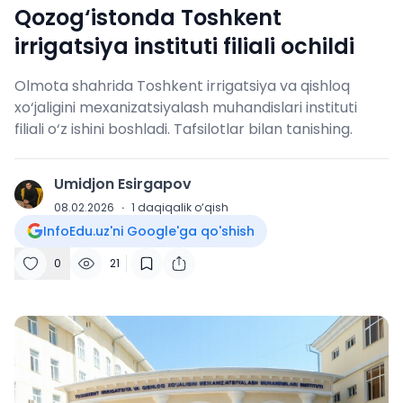
Qozog‘istonda Toshkent
irrigatsiya instituti filiali ochildi
Olmota shahrida Toshkent irrigatsiya va qishloq
xo‘jaligini mexanizatsiyalash muhandislari instituti
filiali o‘z ishini boshladi. Tafsilotlar bilan tanishing.
Umidjon Esirgapov
U
08.02.2026
·
1
daqiqalik o‘qish
InfoEdu.uz'ni Google'ga qo'shish
0
21