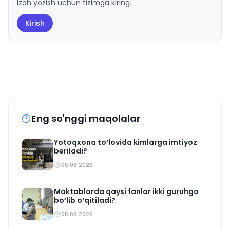
Izoh yozish uchun tizimga kiring.
Kirish
Eng so'nggi maqolalar
Yotoqxona to‘lovida kimlarga imtiyoz
beriladi?
05.08.2026
Maktablarda qaysi fanlar ikki guruhga
bo‘lib o‘qitiladi?
05.08.2026