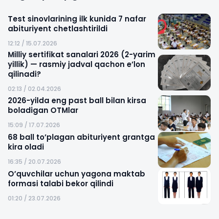
Test sinovlarining ilk kunida 7 nafar
abituriyent chetlashtirildi
12:12 / 15.07.2026
Milliy sertifikat sanalari 2026 (2-yarim
yillik) — rasmiy jadval qachon e’lon
qilinadi?
02:13 / 02.04.2026
2026-yilda eng past ball bilan kirsa
boladigan OTMlar
15:09 / 17.07.2026
68 ball to’plagan abituriyent grantga
kira oladi
16:35 / 20.07.2026
O’quvchilar uchun yagona maktab
formasi talabi bekor qilindi
01:20 / 23.07.2026