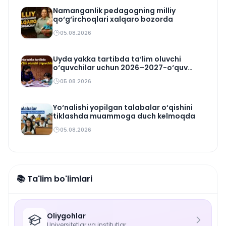
Namanganlik pedagogning milliy
qo‘g‘irchoqlari xalqaro bozorda
05.08.2026
Uyda yakka tartibda ta‘lim oluvchi
o‘quvchilar uchun 2026–2027-o‘quv
rejasi tasdiqlandi
05.08.2026
Yo‘nalishi yopilgan talabalar o‘qishini
tiklashda muammoga duch kelmoqda
05.08.2026
📚 Ta'lim bo'limlari
Oliygohlar
Universitetlar va institutlar