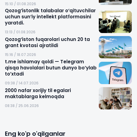
15:10 / 01.08.2026
Qozog‘istonlik talabalar o‘qituvchilar
uchun sun‘iy intellekt platformasini
yaratdi.
13:13 / 01.08.2026
Qozog‘iston fuqarolari uchun 20 ta
grant kvotasi ajratildi
15:16 / 18.07.2026
t.me ishlamay qoldi — Telegram
qisqa havolalari butun dunyo bo’ylab
to’xtadi
09:38 / 14.07.2026
2000 nafar xorijiy til egalari
maktablarga kelmoqda
08:38 / 25.06.2026
Eng ko'p o'qilganlar