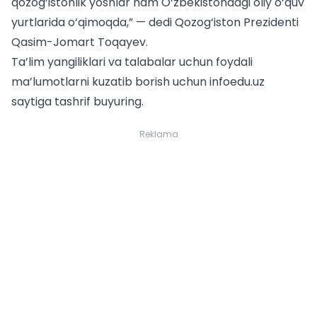
qozog‘istonlik yoshlar ham O‘zbekistondagi oliy o‘quv
yurtlarida o‘qimoqda,” — dedi Qozog‘iston Prezidenti
Qasim-Jomart Toqayev.
Ta’lim yangiliklari va
talabalar uchun
foydali
ma’lumotlarni kuzatib borish uchun infoedu.uz
saytiga tashrif buyuring.
Reklama