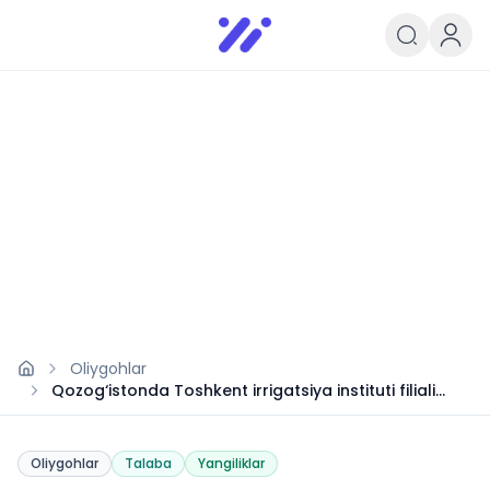
Infoedu
Ta&#039;lim xabarlari va yangili
Oliygohlar
Qozog‘istonda Toshkent irrigatsiya instituti filiali
ochildi
Oliygohlar
Talaba
Yangiliklar