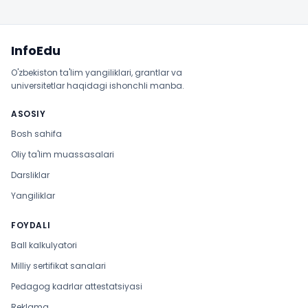
Sayt xaritasi
InfoEdu
O'zbekiston ta'lim yangiliklari, grantlar va
universitetlar haqidagi ishonchli manba.
ASOSIY
Bosh sahifa
Oliy ta'lim muassasalari
Darsliklar
Yangiliklar
FOYDALI
Ball kalkulyatori
Milliy sertifikat sanalari
Pedagog kadrlar attestatsiyasi
Reklama