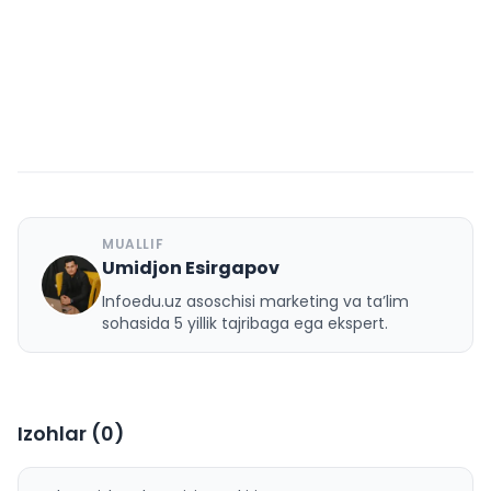
MUALLIF
Umidjon Esirgapov
U
Infoedu.uz asoschisi marketing va ta’lim
sohasida 5 yillik tajribaga ega ekspert.
Izohlar (
0
)