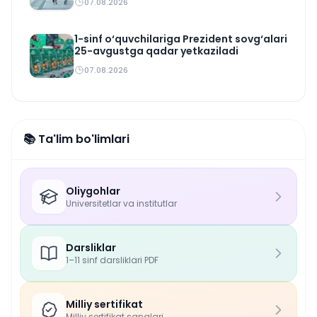
07.08.2026
1-sinf o‘quvchilariga Prezident sovg‘alari
25-avgustga qadar yetkaziladi
07.08.2026
📚 Ta'lim bo'limlari
Oliygohlar
Universitetlar va institutlar
Darsliklar
1–11 sinf darsliklari PDF
Milliy sertifikat
Milliy sertifikat sanalari