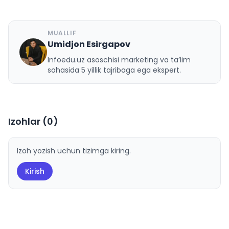
MUALLIF
Umidjon Esirgapov
U
Infoedu.uz asoschisi marketing va ta’lim
sohasida 5 yillik tajribaga ega ekspert.
Izohlar (
0
)
Izoh yozish uchun tizimga kiring.
Kirish