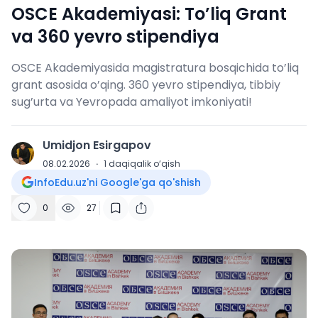
OSCE Akademiyasi: To’liq Grant
va 360 yevro stipendiya
OSCE Akademiyasida magistratura bosqichida to’liq
grant asosida o’qing. 360 yevro stipendiya, tibbiy
sug’urta va Yevropada amaliyot imkoniyati!
Umidjon Esirgapov
U
08.02.2026
·
1
daqiqalik o‘qish
InfoEdu.uz'ni Google'ga qo'shish
0
27