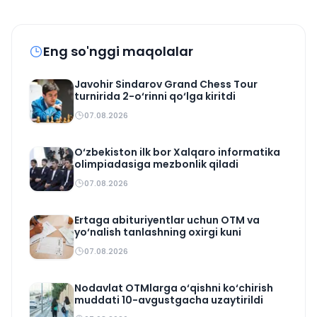
Eng so'nggi maqolalar
Javohir Sindarov Grand Chess Tour
turnirida 2-o‘rinni qo‘lga kiritdi
07.08.2026
O‘zbekiston ilk bor Xalqaro informatika
olimpiadasiga mezbonlik qiladi
07.08.2026
Ertaga abituriyentlar uchun OTM va
yo‘nalish tanlashning oxirgi kuni
07.08.2026
Nodavlat OTMlarga o‘qishni ko‘chirish
muddati 10-avgustgacha uzaytirildi