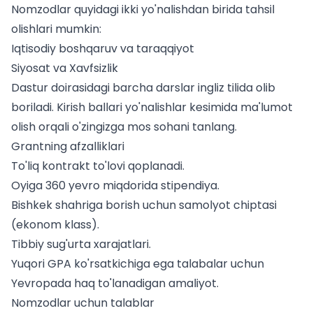
Nomzodlar quyidagi ikki yo'nalishdan birida tahsil
olishlari mumkin:
Iqtisodiy boshqaruv va taraqqiyot
Siyosat va Xavfsizlik
Dastur doirasidagi barcha darslar ingliz tilida olib
boriladi.
Kirish ballari yo'nalishlar kesimida
ma'lumot
olish orqali o'zingizga mos sohani tanlang.
Grantning afzalliklari
To'liq kontrakt to'lovi qoplanadi.
Oyiga 360 yevro miqdorida stipendiya.
Bishkek shahriga borish uchun samolyot chiptasi
(ekonom klass).
Tibbiy sug'urta xarajatlari.
Yuqori GPA ko'rsatkichiga ega talabalar uchun
Yevropada haq to'lanadigan amaliyot.
Nomzodlar uchun talablar