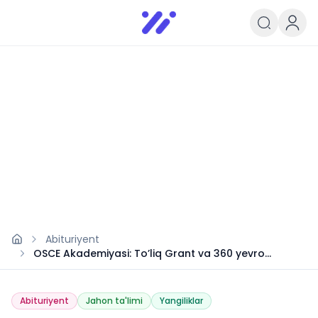
Infoedu
Ta&#039;lim xabarlari va yangili
Abituriyent
OSCE Akademiyasi: To’liq Grant va 360 yevro
stipendiya
Abituriyent
Jahon ta'limi
Yangiliklar