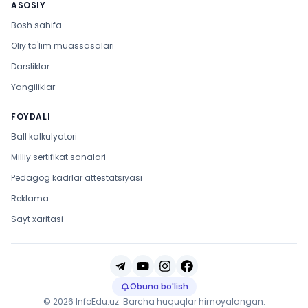
ASOSIY
Bosh sahifa
Oliy ta'lim muassasalari
Darsliklar
Yangiliklar
FOYDALI
Ball kalkulyatori
Milliy sertifikat sanalari
Pedagog kadrlar attestatsiyasi
Reklama
Sayt xaritasi
Obuna bo'lish
© 2026 InfoEdu.uz. Barcha huquqlar himoyalangan.