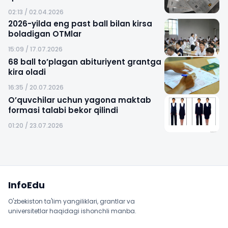
02:13 / 02.04.2026
2026-yilda eng past ball bilan kirsa
boladigan OTMlar
15:09 / 17.07.2026
68 ball to’plagan abituriyent grantga
kira oladi
16:35 / 20.07.2026
O’quvchilar uchun yagona maktab
formasi talabi bekor qilindi
01:20 / 23.07.2026
Sayt xaritasi
InfoEdu
O'zbekiston ta'lim yangiliklari, grantlar va
universitetlar haqidagi ishonchli manba.