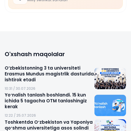
O'xshash maqolalar
O‘zbekistonning 3 ta universiteti
Erasmus Mundus magistrlik dasturida
ishtirok etadi
10:31 / 30.07.2026
Yoʻnalish tanlash boshlandi. 15 kun
ichida 5 tagacha OTM tanlashingiz
kerak
12:22 / 25.07.2026
Toshkentda Oʻzbekiston va Yaponiya
qoʻshma universitetiga asos solindi