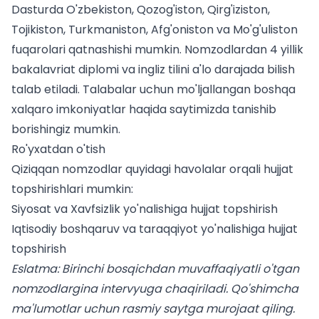
Dasturda O'zbekiston, Qozog'iston, Qirg'iziston,
Tojikiston, Turkmaniston, Afg'oniston va Mo'g'uliston
fuqarolari qatnashishi mumkin. Nomzodlardan 4 yillik
bakalavriat diplomi va ingliz tilini a'lo darajada bilish
talab etiladi.
Talabalar uchun
mo'ljallangan boshqa
xalqaro imkoniyatlar haqida saytimizda tanishib
borishingiz mumkin.
Ro'yxatdan o'tish
Qiziqqan nomzodlar quyidagi havolalar orqali hujjat
topshirishlari mumkin:
Siyosat va Xavfsizlik yo'nalishiga hujjat topshirish
Iqtisodiy boshqaruv va taraqqiyot yo'nalishiga hujjat
topshirish
Eslatma: Birinchi bosqichdan muvaffaqiyatli o'tgan
nomzodlargina intervyuga chaqiriladi. Qo'shimcha
ma'lumotlar uchun
rasmiy saytga
murojaat qiling.