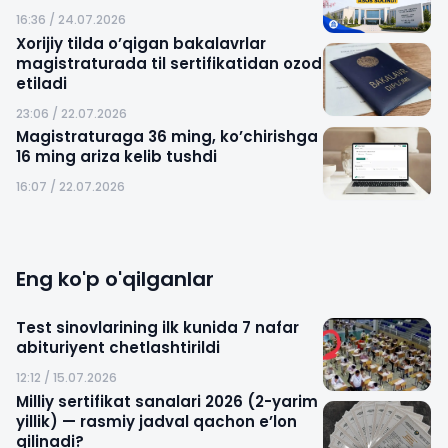
16:36 / 24.07.2026
Xorijiy tilda o’qigan bakalavrlar
magistraturada til sertifikatidan ozod
etiladi
23:06 / 22.07.2026
Magistraturaga 36 ming, ko’chirishga
16 ming ariza kelib tushdi
16:07 / 22.07.2026
Eng ko'p o'qilganlar
Test sinovlarining ilk kunida 7 nafar
abituriyent chetlashtirildi
12:12 / 15.07.2026
Milliy sertifikat sanalari 2026 (2-yarim
yillik) — rasmiy jadval qachon e’lon
qilinadi?