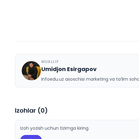
MUALLIF
Umidjon Esirgapov
U
Infoedu.uz asoschisi marketing va ta’lim sohas
Izohlar (
0
)
Izoh yozish uchun tizimga kiring.