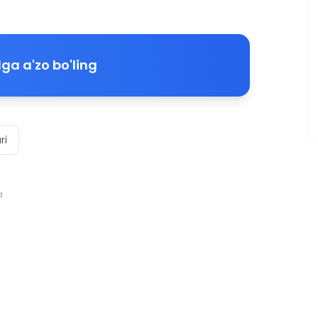
ga a'zo bo'ling
ri
a