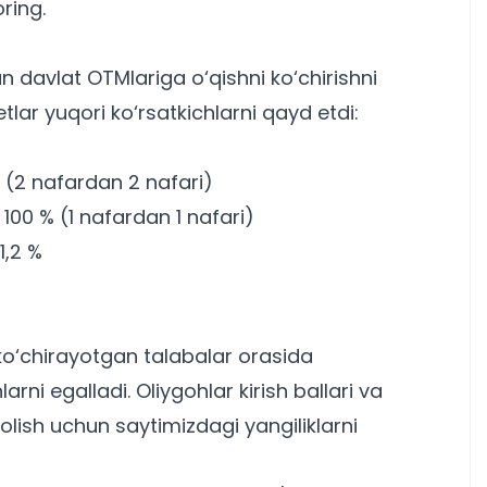
ring.
n davlat OTMlariga o‘qishni ko‘chirishni
lar yuqori ko‘rsatkichlarni qayd etdi:
% (2 nafardan 2 nafari)
— 100 % (1 nafardan 1 nafari)
1,2 %
ko‘chirayotgan talabalar orasida
larni egalladi.
Oliygohlar kirish ballari
va
 olish uchun saytimizdagi yangiliklarni