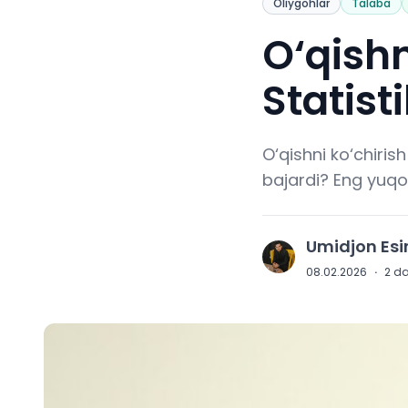
Oliygohlar
Talaba
O‘qishn
Statisti
O‘qishni ko‘chirish
bajardi? Eng yuqor
Umidjon Es
U
08.02.2026
·
2
da