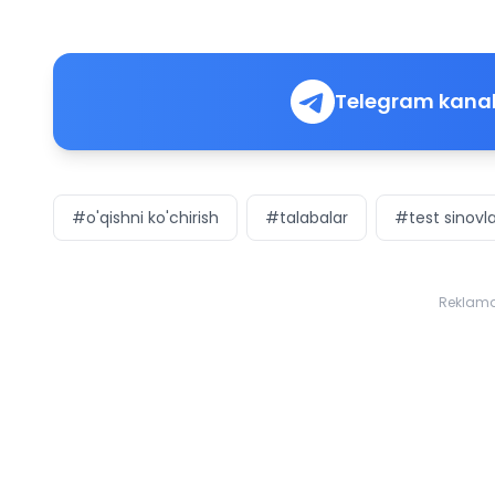
Telegram kanal
#o'qishni ko'chirish
#talabalar
#test sinovla
Reklam