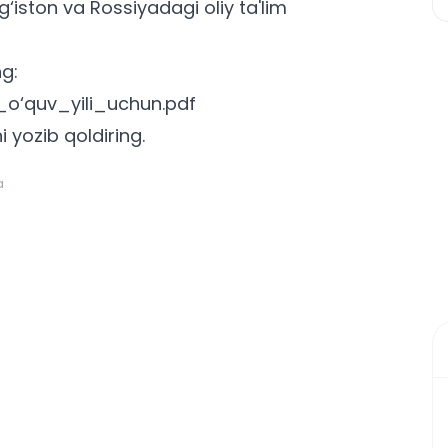
og‘iston va Rossiyadagi oliy ta'lim
ng:
_o‘quv_yili_uchun.pdf
i yozib qoldiring.
a