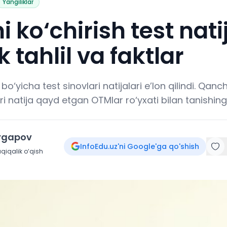
Yangiliklar
i ko‘chirish test natij
k tahlil va faktlar
 bo‘yicha test sinovlari natijalari e’lon qilindi. Qan
i natija qayd etgan OTMlar ro‘yxati bilan tanishing
irgapov
InfoEdu.uz'ni Google'ga qo'shish
qiqalik o‘qish