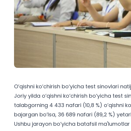
O‘qishni ko‘chirish bo‘yicha test sinovlari natij
Joriy yilda o‘qishni ko‘chirish bo‘yicha test s
talabgorning 4 433 nafari (10,8 %) o‘qishni k
bajargan bo‘lsa, 36 689 nafari (89,2 %) yetarl
Ushbu jarayon bo‘yicha batafsil ma'lumotla