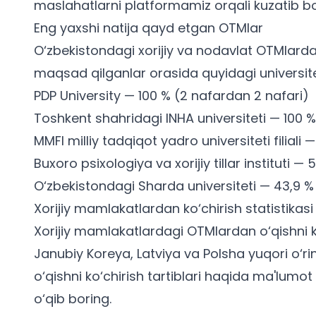
maslahatlarni platformamiz orqali kuzatib bo
Eng yaxshi natija qayd etgan OTMlar
O‘zbekistondagi xorijiy va nodavlat OTMlarda
maqsad qilganlar orasida quyidagi universitet
PDP University — 100 % (2 nafardan 2 nafari)
Toshkent shahridagi INHA universiteti — 100 
MMFI milliy tadqiqot yadro universiteti filiali 
Buxoro psixologiya va xorijiy tillar instituti — 5
O‘zbekistondagi Sharda universiteti — 43,9 %
Xorijiy mamlakatlardan ko‘chirish statistikasi
Xorijiy mamlakatlardagi OTMlardan o‘qishni 
Janubiy Koreya, Latviya va Polsha yuqori o‘rin
o‘qishni ko‘chirish tartiblari haqida ma'lumot
o‘qib boring.