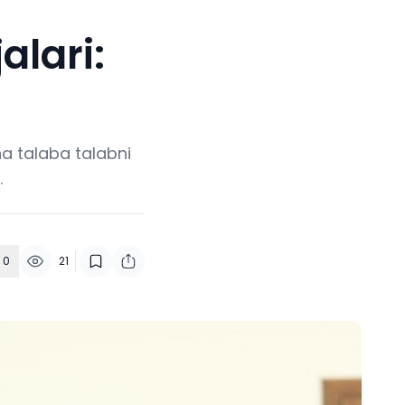
alari:
cha talaba talabni
.
0
21