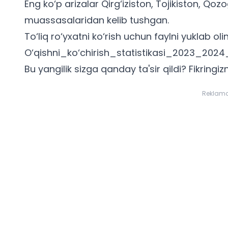
Eng ko‘p arizalar Qirg‘iziston, Tojikiston, Qoz
muassasalaridan kelib tushgan.
To‘liq ro‘yxatni ko‘rish uchun faylni yuklab oli
O‘qishni_ko‘chirish_statistikasi_2023_2024
Bu yangilik sizga qanday ta'sir qildi? Fikringizn
Reklam