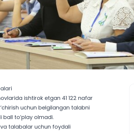
alari
inovlarida ishtirok etgan 41 122 nafar
o‘chirish uchun belgilangan talabni
i ball to‘play olmadi.
r va
talabalar uchun
foydali