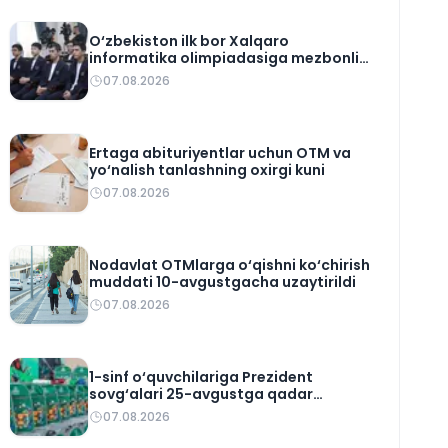
O‘zbekiston ilk bor Xalqaro
informatika olimpiadasiga mezbonlik
qiladi
07.08.2026
Ertaga abituriyentlar uchun OTM va
yo‘nalish tanlashning oxirgi kuni
07.08.2026
Nodavlat OTMlarga o‘qishni ko‘chirish
muddati 10-avgustgacha uzaytirildi
07.08.2026
1-sinf o‘quvchilariga Prezident
sovg‘alari 25-avgustga qadar
yetkaziladi
07.08.2026