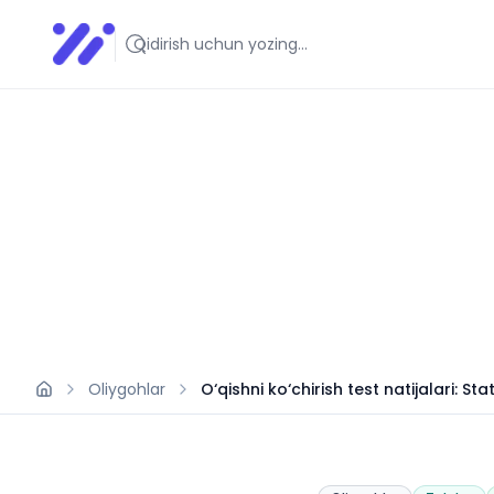
Infoedu
Ta&#039;lim xabarlari va yangiliklari
Oliygohlar
O‘qishni ko‘chirish test natijalari: Stat