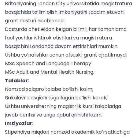
Britaniyaning London City universitetida magistratura
bosqichida ta’lim olish imkoniyatini taqdim etuvchi
grant dasturi hisoblanadi.
Dasturda chet eldan kelgan bilimli, har tomonlama
faol yoshlar ishtirok etishlari va magistratura
bosqichini Londonda davom ettirishlari mumkin.
Ushbu yo‘nalishlar uchun afsuski, grant ajratilmaydi:
MSc Speech and Language Therapy
MSc Adult and Mental Health Nursing.
Talablar:
Nomzod xalqaro talaba bo‘lishi lozim;
Bakalavr bosqichi tugallagan bo‘lishi kerak;
Ushbu universitetning magistrlik kursi talablariga
javob berihsi va unga qabul qilinishi lozim;
Imtiyozlar:
Stipendiya miqdori nomzod akademik ko‘rsatkichiga