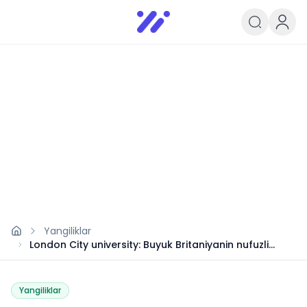
Infoedu
Ta&#039;lim xabarlari va yangili
Yangiliklar
London City university: Buyuk Britaniyanin nufuzli
universitetida o‘qish imkoniyati
Yangiliklar