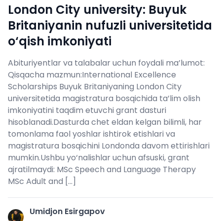
London City university: Buyuk
Britaniyanin nufuzli universitetida
o‘qish imkoniyati
Abituriyentlar va talabalar uchun foydali ma’lumot:
Qisqacha mazmun:International Excellence
Scholarships Buyuk Britaniyaning London City
universitetida magistratura bosqichida ta’lim olish
imkoniyatini taqdim etuvchi grant dasturi
hisoblanadi.Dasturda chet eldan kelgan bilimli, har
tomonlama faol yoshlar ishtirok etishlari va
magistratura bosqichini Londonda davom ettirishlari
mumkin.Ushbu yo‘nalishlar uchun afsuski, grant
ajratilmaydi: MSc Speech and Language Therapy
MSc Adult and […]
Umidjon Esirgapov
U