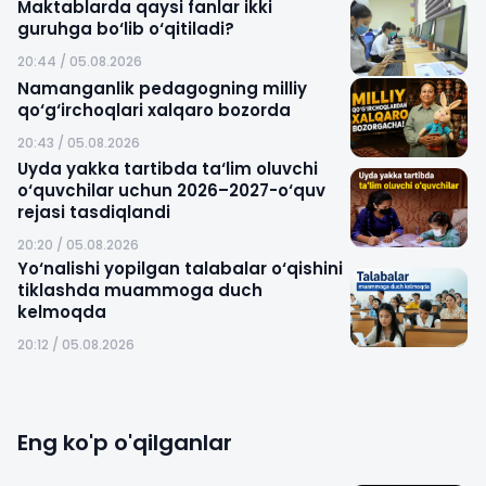
Maktablarda qaysi fanlar ikki
guruhga bo‘lib o‘qitiladi?
20:44 / 05.08.2026
Namanganlik pedagogning milliy
qo‘g‘irchoqlari xalqaro bozorda
20:43 / 05.08.2026
Uyda yakka tartibda ta‘lim oluvchi
o‘quvchilar uchun 2026–2027-o‘quv
rejasi tasdiqlandi
20:20 / 05.08.2026
Yo‘nalishi yopilgan talabalar o‘qishini
tiklashda muammoga duch
kelmoqda
20:12 / 05.08.2026
Eng ko'p o'qilganlar