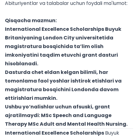
Abituriyentlar va talabalar uchun foydali ma'lumot:
Qisqacha mazmun:
International Excellence Scholarships Buyuk
Britaniyaning London City universitetida
magistratura bosqichida ta’lim olish
imkoniyatini taqdim etuvchi grant dasturi
hisoblanadi.
Dasturda chet eldan kelgan bilimli, har
tomonlama faol yoshlar ishtirok etishlari va
magistratura bosqichini Londonda davom
ettirishlari mumkin.
Ushbu yo‘nalishlar uchun afsuski, grant
ajratilmaydi: MSc Speech and Language
Therapy MSc Adult and Mental Health Nursing.
International Excellence Scholarships
Buyuk