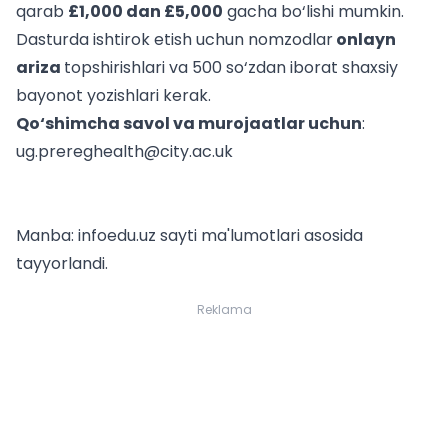
qarab
£1,000 dan £5,000
gacha bo‘lishi mumkin.
Dasturda ishtirok etish uchun nomzodlar
onlayn
ariza
topshirishlari va 500 so‘zdan iborat shaxsiy
bayonot yozishlari kerak.
Qo‘shimcha savol va murojaatlar uchun
:
ug.prereghealth@city.ac.uk
Manba: infoedu.uz sayti ma'lumotlari asosida
tayyorlandi.
Reklama