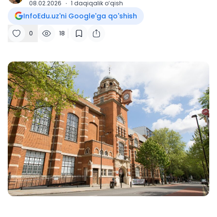
08.02.2026
·
1
daqiqalik o‘qish
InfoEdu.uz'ni Google'ga qo'shish
0
18