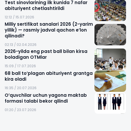
Test sinovlarining ilk kunida 7 nafar
abituriyent chetlashtirildi
12:12 / 15.07.2026
Milliy sertifikat sanalari 2026 (2-yarim
yillik) — rasmiy jadval qachon e’lon
qilinadi?
02:13 / 02.04.2026
2026-yilda eng past ball bilan kirsa
boladigan OTMlar
15:09 / 17.07.2026
68 ball to’plagan abituriyent grantga
kira oladi
16:35 / 20.07.2026
O’quvchilar uchun yagona maktab
formasi talabi bekor qilindi
01:20 / 23.07.2026