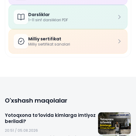
Darsliklar
1–11 sinf darsliklari PDF
Milliy sertifikat
Milliy sertifikat sanalari
O'xshash maqolalar
Yotoqxona to‘lovida kimlarga imtiyoz
beriladi?
20:51 / 05.08.2026