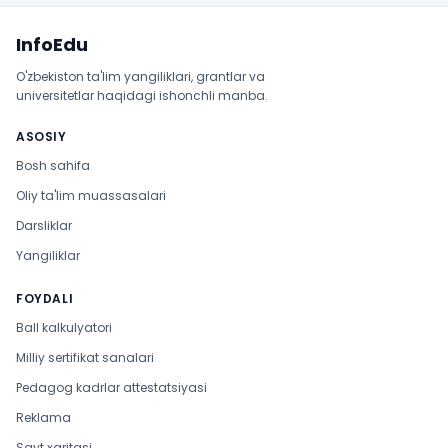
Sayt xaritasi
InfoEdu
O'zbekiston ta'lim yangiliklari, grantlar va
universitetlar haqidagi ishonchli manba.
ASOSIY
Bosh sahifa
Oliy ta'lim muassasalari
Darsliklar
Yangiliklar
FOYDALI
Ball kalkulyatori
Milliy sertifikat sanalari
Pedagog kadrlar attestatsiyasi
Reklama
Sayt xaritasi