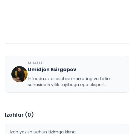
MUALLIF
Umidjon Esirgapov
U
Infoedu.uz asoschisi marketing va ta’lim
sohasida 5 yillik tajribaga ega ekspert.
Izohlar (
0
)
Izoh yozish uchun tizimga kiring.