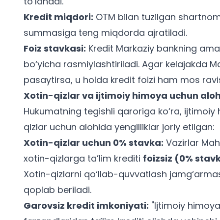
to‘lanadi.
Kredit miqdori:
OTM bilan tuzilgan shartnomad
summasiga teng miqdorda ajratiladi.
Foiz stavkasi:
Kredit Markaziy bankning amal
bo‘yicha rasmiylashtiriladi. Agar kelajakda 
pasaytirsa, u holda kredit foizi ham mos rav
Xotin-qizlar va ijtimoiy himoya uchun aloh
Hukumatning tegishli qaroriga ko‘ra, ijtimoi
qizlar uchun alohida yengilliklar joriy etilgan:
Xotin-qizlar uchun 0% stavka:
Vazirlar Mah
xotin-qizlarga ta’lim krediti
foizsiz (0% sta
Xotin-qizlarni qo‘llab-quvvatlash jamg‘arma
qoplab beriladi.
Garovsiz kredit imkoniyati:
"Ijtimoiy himoya