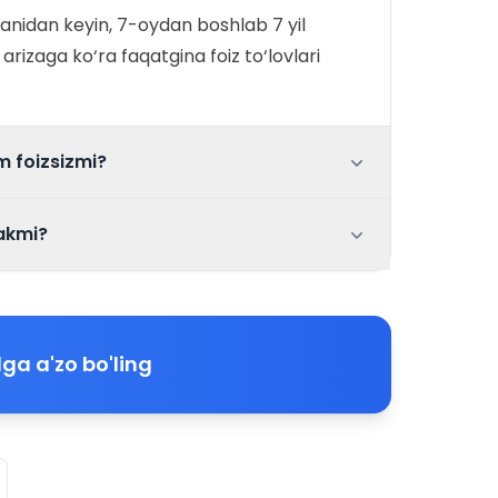
anidan keyin, 7-oydan boshlab 7 yil
rizaga ko‘ra faqatgina foiz to‘lovlari
m foizsizmi?
rakmi?
ga a'zo bo'ling