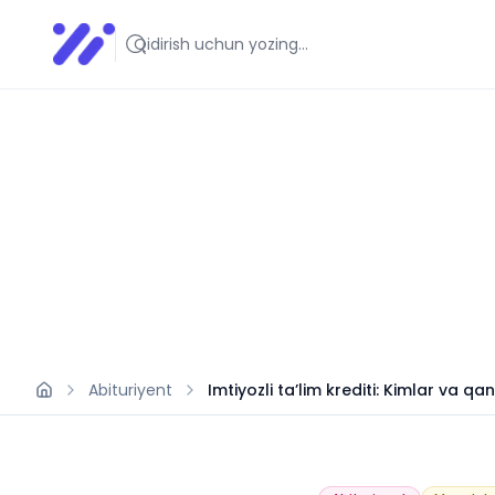
Infoedu
Ta&#039;lim xabarlari va yangiliklari
Abituriyent
Imtiyozli ta’lim krediti: Kimlar va q