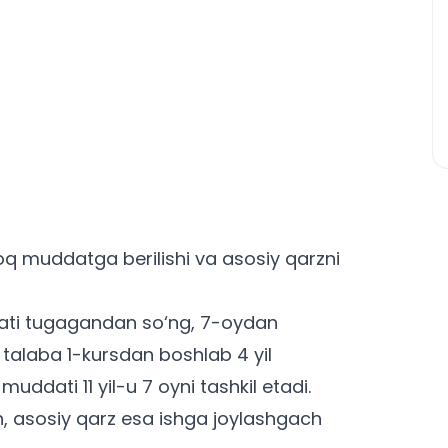
uzoq muddatga berilishi va asosiy qarzni
ati tugagandan so‘ng, 7-oydan
 talaba 1-kursdan boshlab 4 yil
ddati 11 yil-u 7 oyni tashkil etadi.
in, asosiy qarz esa ishga joylashgach