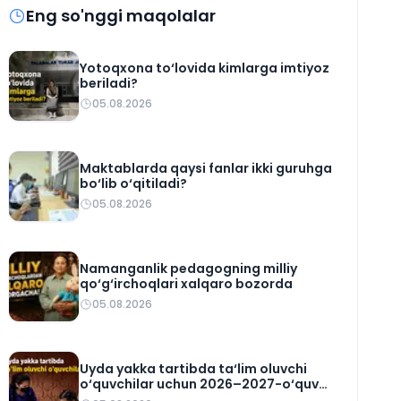
Eng so'nggi maqolalar
Yotoqxona to‘lovida kimlarga imtiyoz
beriladi?
05.08.2026
Maktablarda qaysi fanlar ikki guruhga
bo‘lib o‘qitiladi?
05.08.2026
Namanganlik pedagogning milliy
qo‘g‘irchoqlari xalqaro bozorda
05.08.2026
Uyda yakka tartibda ta‘lim oluvchi
o‘quvchilar uchun 2026–2027-o‘quv
rejasi tasdiqlandi