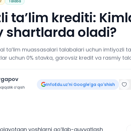
r
Talaba
li ta’lim krediti: Kim
 shartlarda oladi?
al ta’lim muassasalari talabalari uchun imtiyozli ta’
izlar uchun 0% stavka, garovsiz kredit va rasmiy tal
irgapov
InfoEdu.uz'ni Google'ga qo'shish
qiqalik o‘qish
 olayotgan yoshlarni qo‘llab-quvvatlash