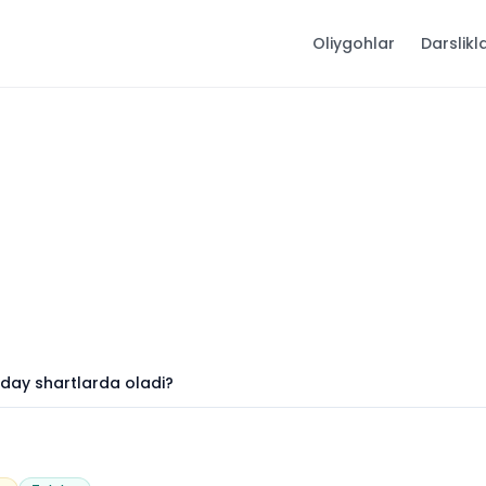
Oliygohlar
Darslikl
anday shartlarda oladi?