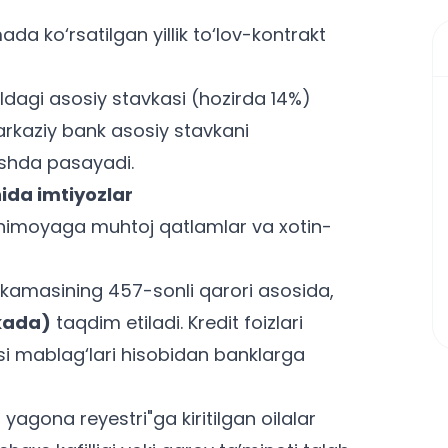
a ko‘rsatilgan yillik to‘lov-kontrakt
dagi asosiy stavkasi (hozirda 14%)
Markaziy bank asosiy stavkani
ishda pasayadi.
ida imtiyozlar
y himoyaga muhtoj qatlamlar va xotin-
kamasining 457-sonli qarori asosida,
vkada)
taqdim etiladi. Kredit foizlari
si mablag‘lari hisobidan banklarga
 yagona reyestri"ga kiritilgan oilalar