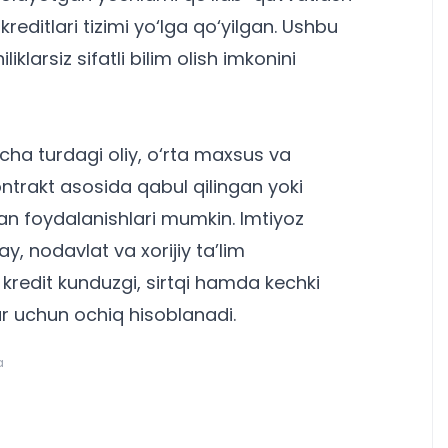
editlari tizimi yo‘lga qo‘yilgan. Ushbu
larsiz sifatli bilim olish imkonini
ha turdagi oliy, o‘rta maxsus va
ntrakt asosida qabul qilingan yoki
an foydalanishlari mumkin. Imtiyoz
y, nodavlat va xorijiy ta’lim
kredit kunduzgi, sirtqi hamda kechki
ar uchun
ochiq hisoblanadi.
a