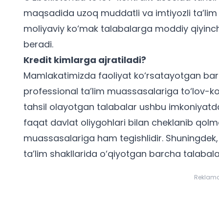
maqsadida uzoq muddatli va imtiyozli ta’lim kr
moliyaviy ko‘mak talabalarga moddiy qiyinchilik
beradi.
Kredit kimlarga ajratiladi?
Mamlakatimizda faoliyat ko‘rsatayotgan barc
professional ta’lim muassasalariga to‘lov-ko
tahsil olayotgan talabalar ushbu imkoniyatd
faqat davlat oliygohlari bilan cheklanib qolma
muassasalariga ham tegishlidir. Shuningdek, 
ta’lim shakllarida o‘qiyotgan barcha
talabal
Reklam