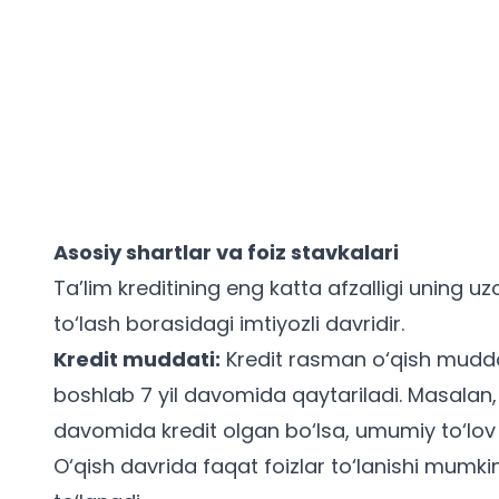
Asosiy shartlar va foiz stavkalari
Ta’lim kreditining eng katta afzalligi uning 
to‘lash borasidagi imtiyozli davridir.
Kredit muddati:
Kredit rasman o‘qish mudd
boshlab 7 yil davomida qaytariladi. Masalan,
davomida kredit olgan bo‘lsa, umumiy to‘lov mu
O‘qish davrida faqat foizlar to‘lanishi mumk