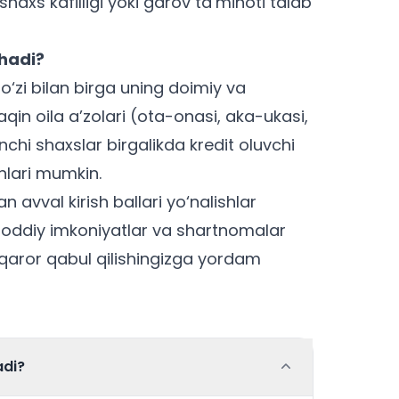
shaxs kafilligi yoki garov ta’minoti talab
shadi?
‘zi bilan birga uning doimiy va
n oila a’zolari (ota-onasi, aka-ukasi,
nchi shaxslar birgalikda kredit oluvchi
shlari mumkin.
dan avval
kirish ballari yo‘nalishlar
 moddiy imkoniyatlar va shartnomalar
i qaror qabul qilishingizga yordam
adi?