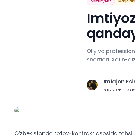
Abituriyent
Maqolala
Imtiyoz
qanday
Oliy va profession
shartlari. Xotin-q
Umidjon Es
U
08.02.2026
·
3
da
O‘zbekistonda to‘lov-kontrakt asosida tahsil