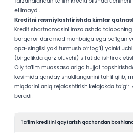
farzandlaridan ta’lim krediti olishda uchinchi 
etilmaydi.
Kreditni rasmiylashtirishda kimlar qatna
Kredit shartnomasini imzolashda talabaning o
barqaror daromad manbaiga ega bo‘lgan yaqi
opa-singlisi yoki turmush o‘rtog‘i) yoinki uchi
(birgalikda qarz oluvchi) sifatida ishtirok eti
Oliy ta’lim muassasalariga hujjat topshirish
kesimida
qanday shakllanganini tahlil qilib,
miqdorini aniq rejalashtirish kelajakda to‘g‘r
beradi.
Ta’lim kreditini qaytarish qachondan boshlan