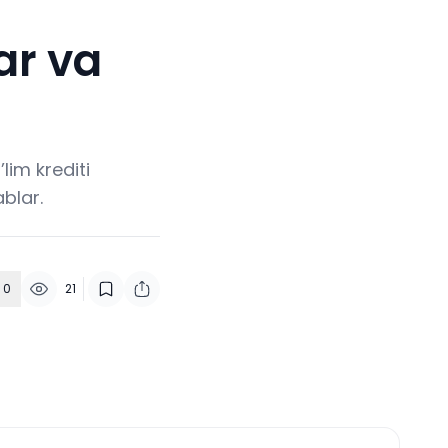
lar va
lim krediti
ablar.
0
21