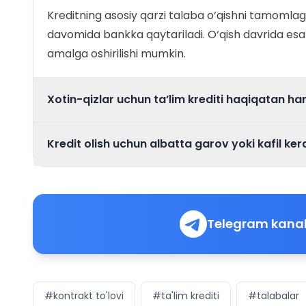
Kreditning asosiy qarzi talaba o‘qishni tamomlag
davomida bankka qaytariladi. O‘qish davrida esa a
amalga oshirilishi mumkin.
Xotin-qizlar uchun ta’lim krediti haqiqatan ha
Kredit olish uchun albatta garov yoki kafil ke
Telegram kanal
#kontrakt to'lovi
#ta'lim krediti
#talabalar