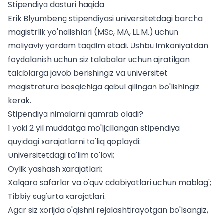
Stipendiya dasturi haqida
Erik Blyumbeng stipendiyasi universitetdagi barcha
magistrlik yo'nalishlari (MSc, MA, LL.M.) uchun
moliyaviy yordam taqdim etadi. Ushbu imkoniyatdan
foydalanish uchun siz
talabalar uchun
ajratilgan
talablarga javob berishingiz va universitet
magistratura bosqichiga qabul qilingan bo'lishingiz
kerak.
Stipendiya nimalarni qamrab oladi?
1 yoki 2 yil muddatga mo'ljallangan stipendiya
quyidagi xarajatlarni to'liq qoplaydi:
Universitetdagi ta'lim to'lovi;
Oylik yashash xarajatlari;
Xalqaro safarlar va o'quv adabiyotlari uchun mablag';
Tibbiy sug'urta xarajatlari.
Agar siz xorijda o'qishni rejalashtirayotgan bo'lsangiz,