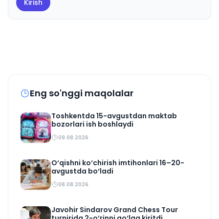
Kirish
Eng so'nggi maqolalar
Toshkentda 15-avgustdan maktab
bozorlari ish boshlaydi
09.08.2026
O‘qishni ko‘chirish imtihonlari 16–20-
avgustda bo‘ladi
08.08.2026
Javohir Sindarov Grand Chess Tour
turnirida 2-o‘rinni qo‘lga kiritdi