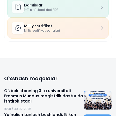
Darsliklar
1–11 sinf darsliklari PDF
Milliy sertifikat
Milliy sertifikat sanalari
O'xshash maqolalar
O‘zbekistonning 3 ta universiteti
Erasmus Mundus magistrlik dasturida
ishtirok etadi
10:31 / 30.07.2026
Yoʻnalish tanlash boshlandi. 15 kun