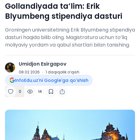
Gollandiyada ta’lim: Erik
Blyumbeng stipendiya dasturi
Groningen universitetining Erik Blyumbeng stipendiya
dasturi haqida bilib oling. Magistratura uchun to’liq
moliyaviy yordam va qabul shartlari bilan tanishing.
Umidjon Esirgapov
U
08.02.2026
·
1
daqiqalik o‘qish
InfoEdu.uz'ni Google'ga qo'shish
0
14