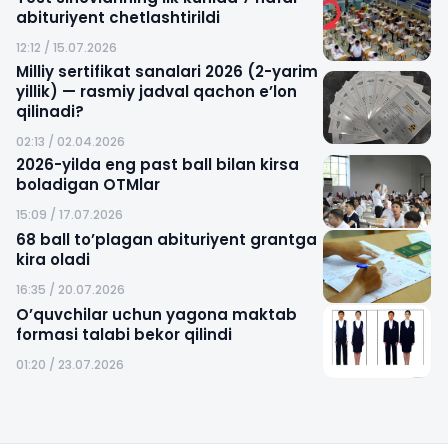
abituriyent chetlashtirildi
12:12 / 15.07.2026
Milliy sertifikat sanalari 2026 (2-yarim
yillik) — rasmiy jadval qachon e’lon
qilinadi?
02:13 / 02.04.2026
2026-yilda eng past ball bilan kirsa
boladigan OTMlar
15:09 / 17.07.2026
68 ball to’plagan abituriyent grantga
kira oladi
16:35 / 20.07.2026
O’quvchilar uchun yagona maktab
formasi talabi bekor qilindi
01:20 / 23.07.2026