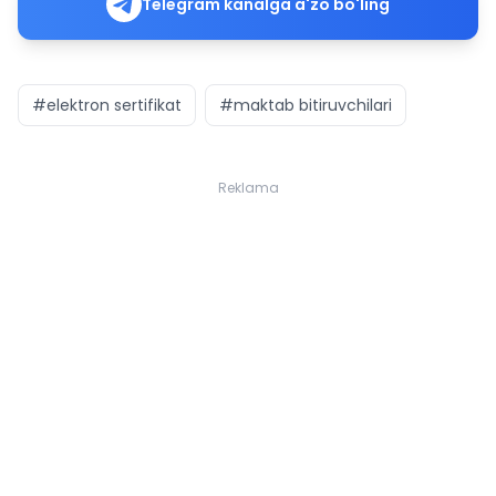
Telegram kanalga a'zo bo'ling
#elektron sertifikat
#maktab bitiruvchilari
Reklama