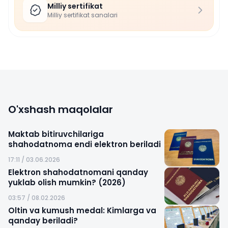
Milliy sertifikat
Milliy sertifikat sanalari
O'xshash maqolalar
Maktab bitiruvchilariga
shahodatnoma endi elektron beriladi
17:11 / 03.06.2026
Elektron shahodatnomani qanday
yuklab olish mumkin? (2026)
03:57 / 08.02.2026
Oltin va kumush medal: Kimlarga va
qanday beriladi?