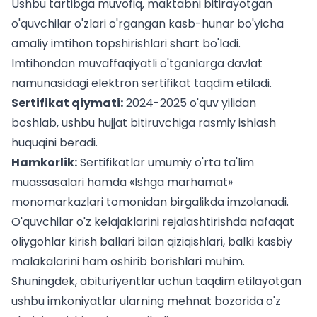
Ushbu tartibga muvofiq, maktabni bitirayotgan
o'quvchilar o'zlari o'rgangan kasb-hunar bo'yicha
amaliy imtihon topshirishlari shart bo'ladi.
Imtihondan muvaffaqiyatli o'tganlarga davlat
namunasidagi elektron sertifikat taqdim etiladi.
Sertifikat qiymati:
2024-2025 o'quv yilidan
boshlab, ushbu hujjat bitiruvchiga rasmiy ishlash
huquqini beradi.
Hamkorlik:
Sertifikatlar umumiy o'rta ta'lim
muassasalari hamda «Ishga marhamat»
monomarkazlari tomonidan birgalikda imzolanadi.
O'quvchilar o'z kelajaklarini rejalashtirishda nafaqat
oliygohlar kirish ballari
bilan qiziqishlari, balki kasbiy
malakalarini ham oshirib borishlari muhim.
Shuningdek,
abituriyentlar uchun
taqdim etilayotgan
ushbu imkoniyatlar ularning mehnat bozorida o'z