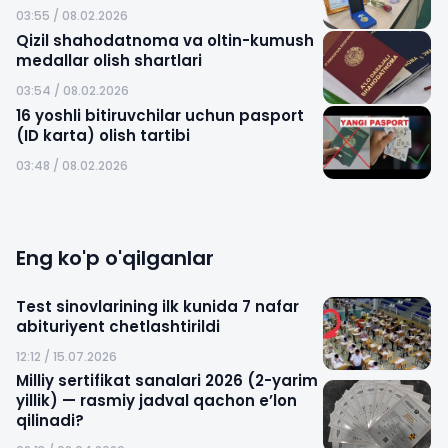
03:55 / 08.02.2026
Qizil shahodatnoma va oltin-kumush
medallar olish shartlari
03:54 / 08.02.2026
16 yoshli bitiruvchilar uchun pasport
(ID karta) olish tartibi
03:48 / 08.02.2026
Eng ko'p o'qilganlar
Test sinovlarining ilk kunida 7 nafar
abituriyent chetlashtirildi
12:12 / 15.07.2026
Milliy sertifikat sanalari 2026 (2-yarim
yillik) — rasmiy jadval qachon e’lon
qilinadi?