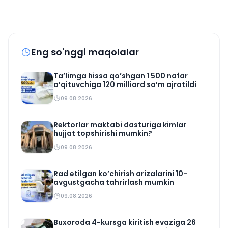
Eng so'nggi maqolalar
Ta’limga hissa qo’shgan 1 500 nafar
o’qituvchiga 120 milliard so’m ajratildi
09.08.2026
Rektorlar maktabi dasturiga kimlar
hujjat topshirishi mumkin?
09.08.2026
Rad etilgan ko’chirish arizalarini 10-
avgustgacha tahrirlash mumkin
09.08.2026
Buxoroda 4-kursga kiritish evaziga 26