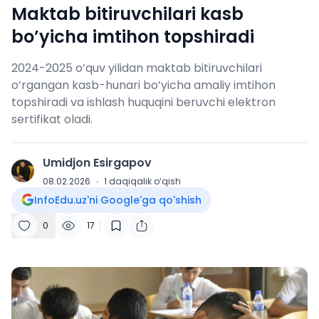
Maktab bitiruvchilari kasb
bo’yicha imtihon topshiradi
2024-2025 o’quv yilidan maktab bitiruvchilari
o’rgangan kasb-hunari bo’yicha amaliy imtihon
topshiradi va ishlash huquqini beruvchi elektron
sertifikat oladi.
Umidjon Esirgapov
U
08.02.2026
·
1
daqiqalik o‘qish
InfoEdu.uz'ni Google'ga qo'shish
0
17