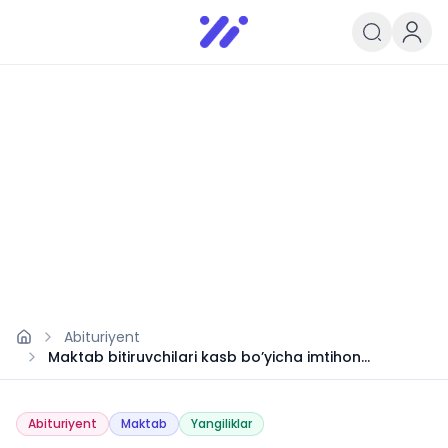
Infoedu
Ta&#039;lim xabarlari va yangili
Abituriyent
Maktab bitiruvchilari kasb bo’yicha imtihon
topshiradi
Abituriyent
Maktab
Yangiliklar