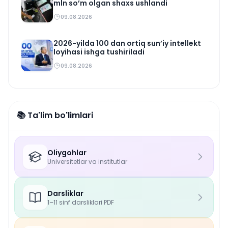
mln so’m olgan shaxs ushlandi
09.08.2026
2026-yilda 100 dan ortiq sun’iy intellekt
loyihasi ishga tushiriladi
09.08.2026
📚 Ta'lim bo'limlari
Oliygohlar
Universitetlar va institutlar
Darsliklar
1–11 sinf darsliklari PDF