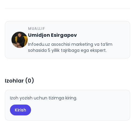
MUALLIF
Umidjon Esirgapov
U
Infoedu.uz asoschisi marketing va ta’lim
sohasida 5 yillik tajribaga ega ekspert.
Izohlar (
0
)
Izoh yozish uchun tizimga kiring.
Kirish