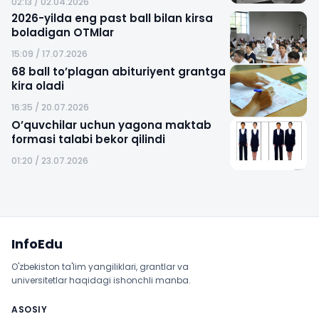
02:13 / 02.04.2026
2026-yilda eng past ball bilan kirsa
boladigan OTMlar
15:09 / 17.07.2026
68 ball to’plagan abituriyent grantga
kira oladi
16:35 / 20.07.2026
O’quvchilar uchun yagona maktab
formasi talabi bekor qilindi
01:20 / 23.07.2026
Sayt xaritasi
InfoEdu
O'zbekiston ta'lim yangiliklari, grantlar va
universitetlar haqidagi ishonchli manba.
ASOSIY