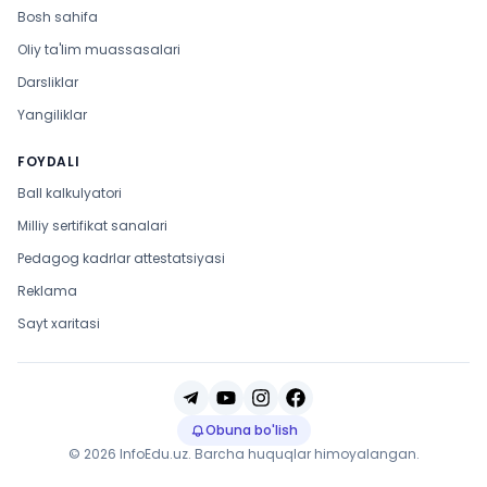
Bosh sahifa
Oliy ta'lim muassasalari
Darsliklar
Yangiliklar
FOYDALI
Ball kalkulyatori
Milliy sertifikat sanalari
Pedagog kadrlar attestatsiyasi
Reklama
Sayt xaritasi
Obuna bo'lish
© 2026 InfoEdu.uz. Barcha huquqlar himoyalangan.