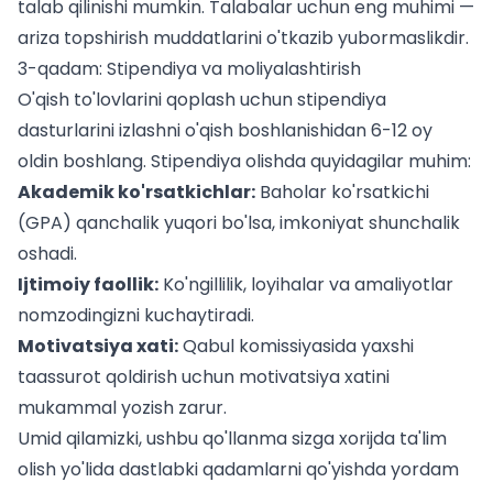
talab qilinishi mumkin.
Talabalar uchun
eng muhimi —
ariza topshirish muddatlarini o'tkazib yubormaslikdir.
3-qadam: Stipendiya va moliyalashtirish
O'qish to'lovlarini qoplash uchun stipendiya
dasturlarini izlashni o'qish boshlanishidan 6-12 oy
oldin boshlang. Stipendiya olishda quyidagilar muhim:
Akademik ko'rsatkichlar:
Baholar ko'rsatkichi
(GPA) qanchalik yuqori bo'lsa, imkoniyat shunchalik
oshadi.
Ijtimoiy faollik:
Ko'ngillilik, loyihalar va amaliyotlar
nomzodingizni kuchaytiradi.
Motivatsiya xati:
Qabul komissiyasida yaxshi
taassurot qoldirish uchun motivatsiya xatini
mukammal yozish zarur.
Umid qilamizki, ushbu qo'llanma sizga xorijda ta'lim
olish yo'lida dastlabki qadamlarni qo'yishda yordam