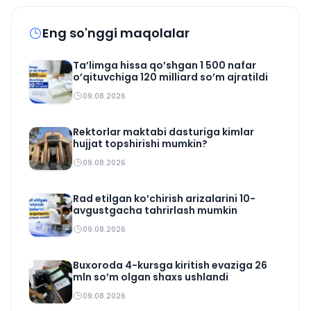
Eng so'nggi maqolalar
Ta’limga hissa qo’shgan 1 500 nafar
o’qituvchiga 120 milliard so’m ajratildi
09.08.2026
Rektorlar maktabi dasturiga kimlar
hujjat topshirishi mumkin?
09.08.2026
Rad etilgan ko’chirish arizalarini 10-
avgustgacha tahrirlash mumkin
09.08.2026
Buxoroda 4-kursga kiritish evaziga 26
mln so’m olgan shaxs ushlandi
09.08.2026