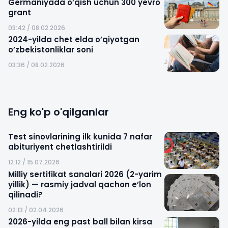
Germaniyada o’qish uchun 300 yevro
grant
03:42 / 08.02.2026
2024-yilda chet elda o’qiyotgan
o’zbekistonliklar soni
03:36 / 08.02.2026
Eng ko'p o'qilganlar
Test sinovlarining ilk kunida 7 nafar
abituriyent chetlashtirildi
12:12 / 15.07.2026
Milliy sertifikat sanalari 2026 (2-yarim
yillik) — rasmiy jadval qachon e’lon
qilinadi?
02:13 / 02.04.2026
2026-yilda eng past ball bilan kirsa