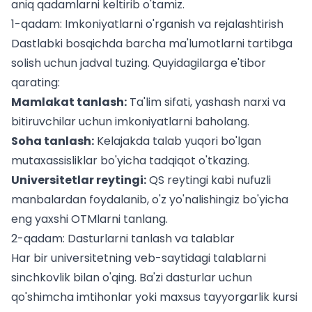
aniq qadamlarni keltirib o'tamiz.
1-qadam: Imkoniyatlarni o'rganish va rejalashtirish
Dastlabki bosqichda barcha ma'lumotlarni tartibga
solish uchun jadval tuzing. Quyidagilarga e'tibor
qarating:
Mamlakat tanlash:
Ta'lim sifati, yashash narxi va
bitiruvchilar uchun imkoniyatlarni baholang.
Soha tanlash:
Kelajakda talab yuqori bo'lgan
mutaxassisliklar bo'yicha tadqiqot o'tkazing.
Universitetlar reytingi:
QS reytingi kabi nufuzli
manbalardan foydalanib, o'z yo'nalishingiz bo'yicha
eng yaxshi OTMlarni tanlang.
2-qadam: Dasturlarni tanlash va talablar
Har bir universitetning veb-saytidagi talablarni
sinchkovlik bilan o'qing. Ba'zi dasturlar uchun
qo'shimcha imtihonlar yoki maxsus tayyorgarlik kursi