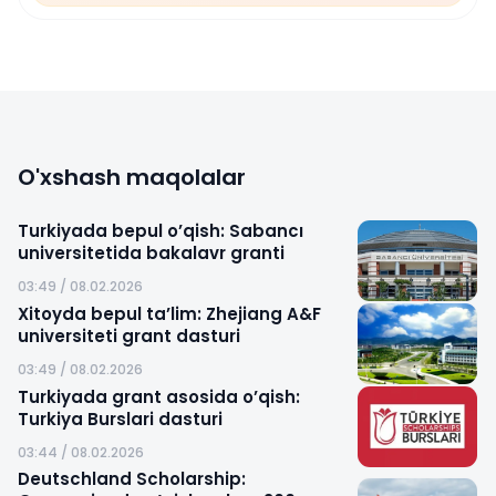
O'xshash maqolalar
Turkiyada bepul o’qish: Sabancı
universitetida bakalavr granti
03:49 / 08.02.2026
Xitoyda bepul ta’lim: Zhejiang A&F
universiteti grant dasturi
03:49 / 08.02.2026
Turkiyada grant asosida o’qish:
Turkiya Burslari dasturi
03:44 / 08.02.2026
Deutschland Scholarship: