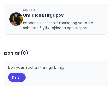
MUALLIF
Umidjon Esirgapov
U
Infoedu.uz asoschisi marketing va ta’lim
sohasida 5 yillik tajribaga ega ekspert.
Izohlar (
0
)
Izoh yozish uchun tizimga kiring.
Kirish