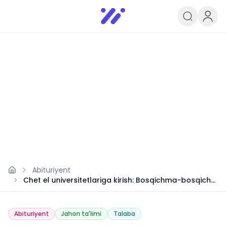
Infoedu
Ta&#039;lim xabarlari va yangili
Abituriyent
Chet el universitetlariga kirish: Bosqichma-bosqich
qo’llanma
Abituriyent
Jahon ta'limi
Talaba