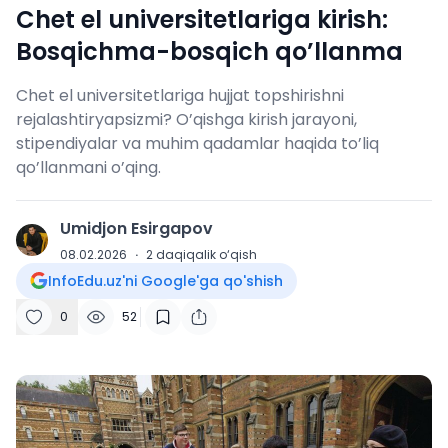
Chet el universitetlariga kirish:
Bosqichma-bosqich qo’llanma
Chet el universitetlariga hujjat topshirishni
rejalashtiryapsizmi? O’qishga kirish jarayoni,
stipendiyalar va muhim qadamlar haqida to’liq
qo’llanmani o’qing.
Umidjon Esirgapov
U
08.02.2026
·
2
daqiqalik o‘qish
InfoEdu.uz'ni Google'ga qo'shish
0
52