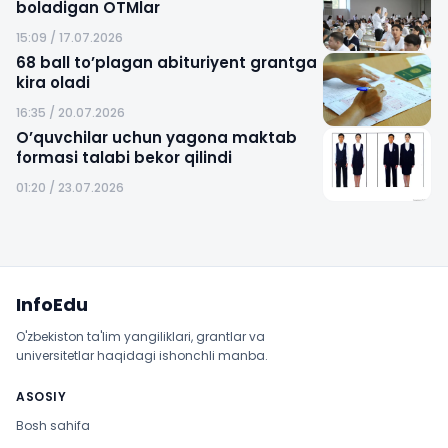
boladigan OTMlar
15:09 / 17.07.2026
68 ball to’plagan abituriyent grantga
kira oladi
16:35 / 20.07.2026
O’quvchilar uchun yagona maktab
formasi talabi bekor qilindi
01:20 / 23.07.2026
Sayt xaritasi
InfoEdu
O'zbekiston ta'lim yangiliklari, grantlar va
universitetlar haqidagi ishonchli manba.
ASOSIY
Bosh sahifa