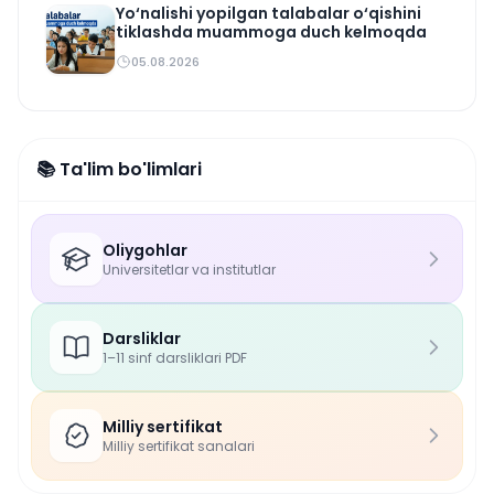
Yo‘nalishi yopilgan talabalar o‘qishini
tiklashda muammoga duch kelmoqda
05.08.2026
📚 Ta'lim bo'limlari
Oliygohlar
Universitetlar va institutlar
Darsliklar
1–11 sinf darsliklari PDF
Milliy sertifikat
Milliy sertifikat sanalari