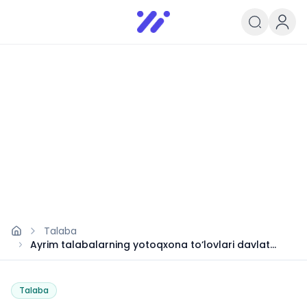
Infoedu
Ta&#039;lim xabarlari va yangili
Talaba
Ayrim talabalarning yotoqxona to‘lovlari davlat
hisobidan qoplanadi
Talaba