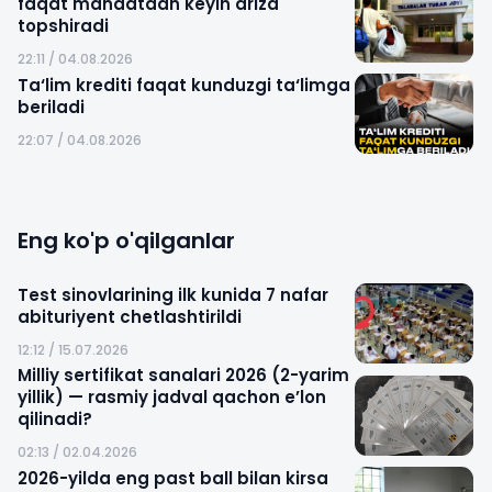
faqat mandatdan keyin ariza
topshiradi
22:11 / 04.08.2026
Ta‘lim krediti faqat kunduzgi ta‘limga
beriladi
22:07 / 04.08.2026
Eng ko'p o'qilganlar
Test sinovlarining ilk kunida 7 nafar
abituriyent chetlashtirildi
12:12 / 15.07.2026
Milliy sertifikat sanalari 2026 (2-yarim
yillik) — rasmiy jadval qachon e’lon
qilinadi?
02:13 / 02.04.2026
2026-yilda eng past ball bilan kirsa