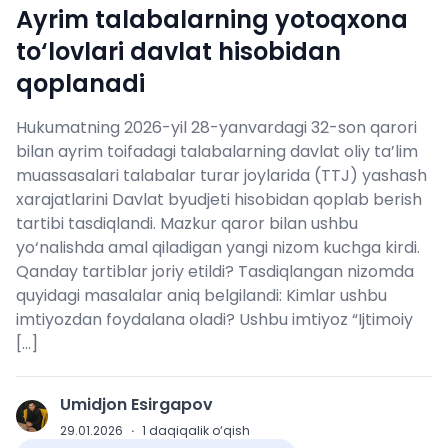
Ayrim talabalarning yotoqxona
to‘lovlari davlat hisobidan
qoplanadi
Hukumatning 2026-yil 28-yanvardagi 32-son qarori
bilan ayrim toifadagi talabalarning davlat oliy ta’lim
muassasalari talabalar turar joylarida (TTJ) yashash
xarajatlarini Davlat byudjeti hisobidan qoplab berish
tartibi tasdiqlandi. Mazkur qaror bilan ushbu
yo‘nalishda amal qiladigan yangi nizom kuchga kirdi.
Qanday tartiblar joriy etildi? Tasdiqlangan nizomda
quyidagi masalalar aniq belgilandi: Kimlar ushbu
imtiyozdan foydalana oladi? Ushbu imtiyoz “Ijtimoiy
[…]
Umidjon Esirgapov
U
29.01.2026
·
1
daqiqalik o‘qish