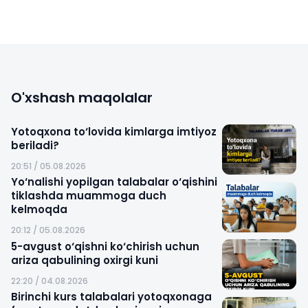
O'xshash maqolalar
Yotoqxona to‘lovida kimlarga imtiyoz
beriladi?
20:51 / 05.08.2026
Yo‘nalishi yopilgan talabalar o‘qishini
tiklashda muammoga duch
kelmoqda
20:12 / 05.08.2026
5-avgust o‘qishni ko‘chirish uchun
ariza qabulining oxirgi kuni
22:20 / 04.08.2026
Birinchi kurs talabalari yotoqxonaga