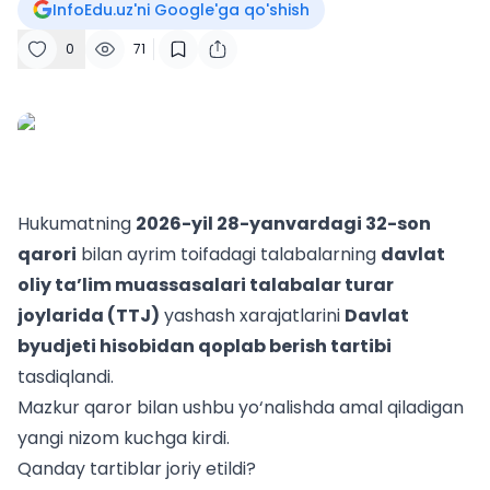
InfoEdu.uz'ni Google'ga qo'shish
0
71
Hukumatning
2026-yil 28-yanvardagi 32-son
qarori
bilan ayrim toifadagi talabalarning
davlat
oliy ta’lim muassasalari talabalar turar
joylarida (TTJ)
yashash xarajatlarini
Davlat
byudjeti hisobidan qoplab berish tartibi
tasdiqlandi.
Mazkur qaror bilan ushbu yo‘nalishda amal qiladigan
yangi nizom kuchga kirdi.
Qanday tartiblar joriy etildi?