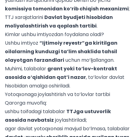
yashash xarajatlarini qoplab berish bo‘yicha
komissiya tomonidan ko‘rib chiqish mexanizmi
;
TTJ xarajatlarini
Davlat byudjeti hisobidan
moliyalashtirish va qoplash tartibi
.
Kimlar ushbu imtiyozdan foydalana oladi?
Ushbu imtiyoz
“Ijtimoiy reyestr”ga kiritilgan
oilalarning kunduzgi ta’lim shaklida tahsil
olayotgan farzandlari
uchun mo‘ljallangan.
Muhimi, talabalar
grant yoki to‘lov-kontrakt
asosida o‘qishidan qat’i nazar
, to‘lovlar davlat
hisobidan amalga oshiriladi.
Yotoqxonaga joylashtirish va to‘lovlar tartibi
Qarorga muvofiq:
ushbu toifadagi talabalar
TTJga ustuvorlik
asosida navbatsiz
joylashtiriladi;
agar davlat yotoqxonasi mavjud bo‘lmasa, talabalar