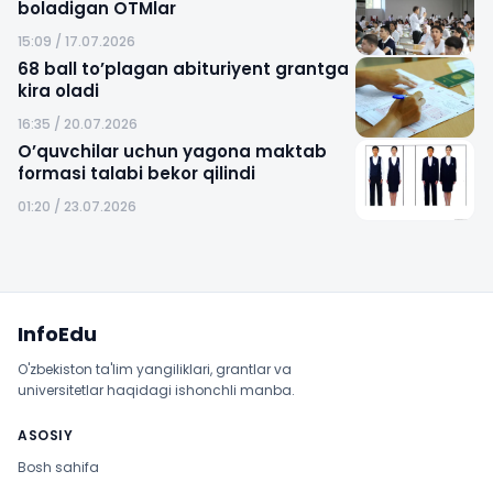
boladigan OTMlar
15:09 / 17.07.2026
68 ball to’plagan abituriyent grantga
kira oladi
16:35 / 20.07.2026
O’quvchilar uchun yagona maktab
formasi talabi bekor qilindi
01:20 / 23.07.2026
Sayt xaritasi
InfoEdu
O'zbekiston ta'lim yangiliklari, grantlar va
universitetlar haqidagi ishonchli manba.
ASOSIY
Bosh sahifa