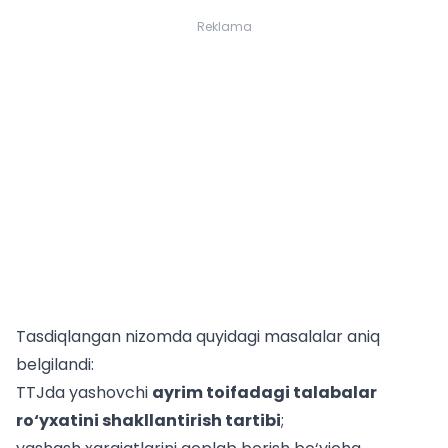
Reklama
Tasdiqlangan nizomda quyidagi masalalar aniq
belgilandi:
TTJda yashovchi
ayrim toifadagi talabalar
ro‘yxatini shakllantirish tartibi
;