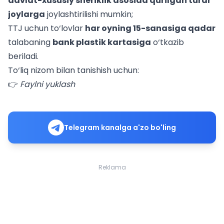
davlat-xususiy sheriklik asosida qurilgan turar
joylarga
joylashtirilishi mumkin;
TTJ uchun to‘lovlar
har oyning 15-sanasiga qadar
talabaning
bank plastik kartasiga
o‘tkazib
beriladi.
To‘liq nizom bilan tanishish uchun:
👉
Faylni yuklash
Telegram kanalga a'zo bo'ling
Reklama