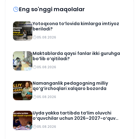
Eng so'nggi maqolalar
Yotoqxona to‘lovida kimlarga imtiyoz
beriladi?
05.08.2026
Maktablarda qaysi fanlar ikki guruhga
bo‘lib o‘qitiladi?
05.08.2026
Namanganlik pedagogning milliy
qo‘g‘irchoqlari xalqaro bozorda
05.08.2026
Uyda yakka tartibda ta‘lim oluvchi
o‘quvchilar uchun 2026–2027-o‘quv
rejasi tasdiqlandi
05.08.2026