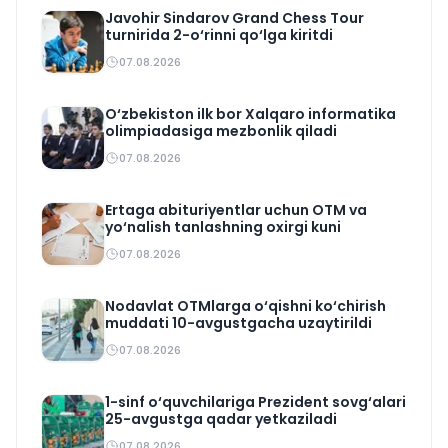
Javohir Sindarov Grand Chess Tour
turnirida 2-o‘rinni qo‘lga kiritdi
07.08.2026
O‘zbekiston ilk bor Xalqaro informatika
olimpiadasiga mezbonlik qiladi
07.08.2026
Ertaga abituriyentlar uchun OTM va
yo‘nalish tanlashning oxirgi kuni
07.08.2026
Nodavlat OTMlarga o‘qishni ko‘chirish
muddati 10-avgustgacha uzaytirildi
07.08.2026
1-sinf o‘quvchilariga Prezident sovg‘alari
25-avgustga qadar yetkaziladi
07.08.2026