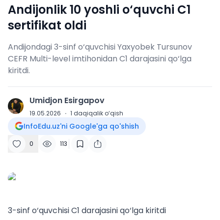
Andijonlik 10 yoshli o‘quvchi C1
sertifikat oldi
Andijondagi 3-sinf o‘quvchisi Yaxyobek Tursunov
CEFR Multi-level imtihonidan C1 darajasini qo‘lga
kiritdi.
Umidjon Esirgapov
U
19.05.2026
·
1
daqiqalik o‘qish
InfoEdu.uz'ni Google'ga qo'shish
0
113
3-sinf o‘quvchisi C1 darajasini qo‘lga kiritdi