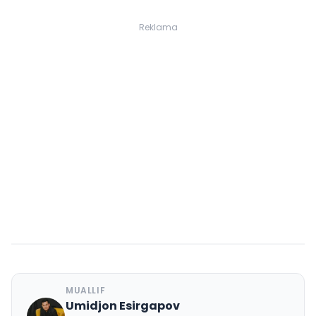
Reklama
MUALLIF
Umidjon Esirgapov