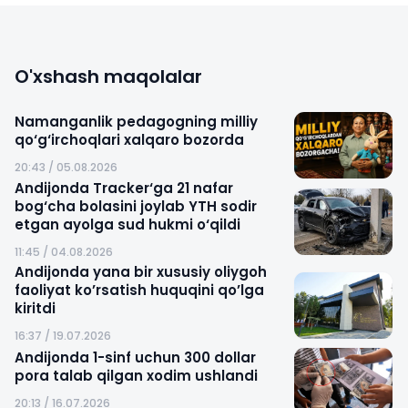
O'xshash maqolalar
Namanganlik pedagogning milliy
qo‘g‘irchoqlari xalqaro bozorda
20:43 / 05.08.2026
Andijonda Tracker‘ga 21 nafar
bog‘cha bolasini joylab YTH sodir
etgan ayolga sud hukmi o‘qildi
11:45 / 04.08.2026
Andijonda yana bir xususiy oliygoh
faoliyat ko’rsatish huquqini qo’lga
kiritdi
16:37 / 19.07.2026
Andijonda 1-sinf uchun 300 dollar
pora talab qilgan xodim ushlandi
20:13 / 16.07.2026