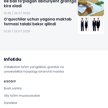
68 ball to’plagan abituriyent grantga
kira oladi
16:35 / 20.07.2026
O’quvchilar uchun yagona maktab
formasi talabi bekor qilindi
01:20 / 23.07.2026
Sayt xaritasi
InfoEdu
O'zbekiston ta'lim yangiliklari, grantlar va
universitetlar haqidagi ishonchli manba.
ASOSIY
Bosh sahifa
Oliy ta'lim muassasalari
Darsliklar