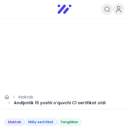
Infoedu
Ta&#039;lim xabarlari va yangili
Maktab
Andijonlik 10 yoshli o‘quvchi C1 sertifikat oldi
Maktab
Milliy sertifikat
Yangiliklar