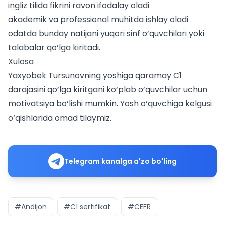
ingliz tilida fikrini ravon ifodalay oladi
akademik va professional muhitda ishlay oladi
odatda bunday natijani yuqori sinf o‘quvchilari yoki
talabalar qo‘lga kiritadi.
Xulosa
Yaxyobek Tursunovning yoshiga qaramay C1
darajasini qo‘lga kiritgani ko‘plab o‘quvchilar uchun
motivatsiya bo‘lishi mumkin. Yosh o‘quvchiga kelgusi
o‘qishlarida omad tilaymiz.
Telegram kanalga a'zo bo'ling
#Andijon
#C1 sertifikat
#CEFR