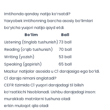
Imtihonda qanday natija ko‘rsatdi?
Yaxyobek imtihonning barcha asosiy bo‘limlari
bo‘yicha yuqori natija qayd etdi.
Bo‘lim
Ball
Listening (tinglab tushunish)
73 ball
Reading (o‘qib tushunish)
70 ball
Writing (yozish)
53 ball
Speaking (gapirish)
65 ball
Mazkur natijalar asosida u C1 darajasiga ega bo‘ldi.
C1 daraja nimani anglatadi?
CEFR tizimida C1 yuqori darajadagi til bilish
ko‘rsatkichi hisoblanadi. Ushbu darajadagi inson:
murakkab matnlarni tushuna oladi
erkin muloqot qila oladi