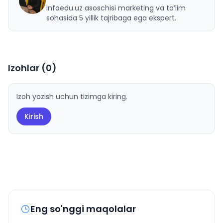
U
Infoedu.uz asoschisi marketing va ta’lim
sohasida 5 yillik tajribaga ega ekspert.
Izohlar (
0
)
Izoh yozish uchun tizimga kiring.
Kirish
Eng so'nggi maqolalar