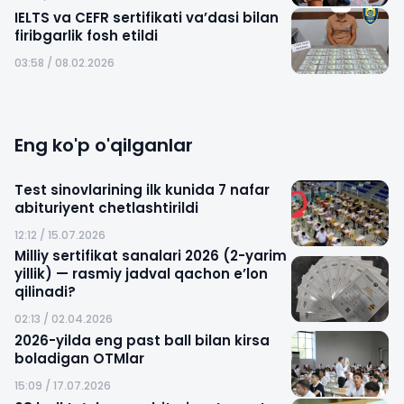
IELTS va CEFR sertifikati va’dasi bilan
firibgarlik fosh etildi
03:58 / 08.02.2026
Eng ko'p o'qilganlar
Test sinovlarining ilk kunida 7 nafar
abituriyent chetlashtirildi
12:12 / 15.07.2026
Milliy sertifikat sanalari 2026 (2-yarim
yillik) — rasmiy jadval qachon e’lon
qilinadi?
02:13 / 02.04.2026
2026-yilda eng past ball bilan kirsa
boladigan OTMlar
15:09 / 17.07.2026