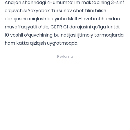
Andijon shahridagi 4-umumta’lim maktabining 3-sinf
o‘quvchisi Yaxyobek Tursunov chet tilini bilish
darajasini aniqlash bo‘yicha Multi-level imtihonidan
muvaffaqiyatli o‘tib, CEFR C1 darajasini qo‘lga kiritdi.
10 yoshli o‘quvchining bu natijasi ijtimoiy tarmoqlarda
ham katta qiziqish uyg‘otmoqda.
Reklama