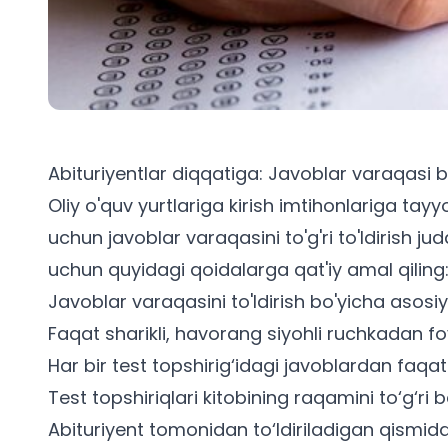
Abituriyentlar diqqatiga: Javoblar varaqasi bi
Oliy o'quv yurtlariga kirish imtihonlariga tayy
uchun javoblar varaqasini to'g'ri to'ldirish j
uchun quyidagi qoidalarga qat'iy amal qiling
Javoblar varaqasini to'ldirish bo'yicha asosiy
Faqat sharikli, havorang siyohli ruchkadan f
Har bir test topshirig‘idagi javoblardan faqat 
Test topshiriqlari kitobining raqamini to‘g‘ri b
Abituriyent tomonidan to‘ldiriladigan qismidag