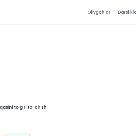
Oliygohlar
Darslikl
sini to’g’ri to’ldirish