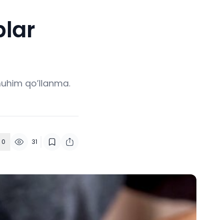
blar
 muhim qo’llanma.
0
31