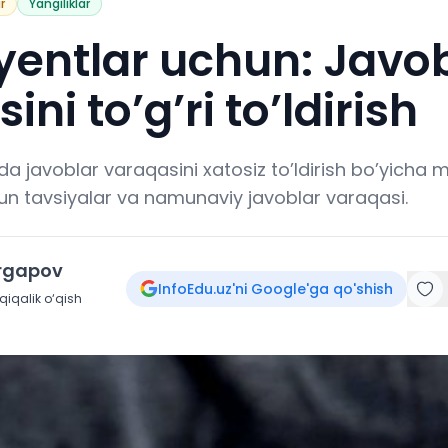
r
Yangiliklar
yentlar uchun: Javo
ni to’g’ri to’ldirish
da javoblar varaqasini xatosiz to’ldirish bo’yicha
hun tavsiyalar va namunaviy javoblar varaqasi.
irgapov
InfoEdu.uz'ni Google'ga qo'shish
iqalik o‘qish