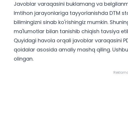
Javoblar varaqasini buklamang va belgilan
Imtihon jarayonlariga tayyorlanishda
DTM sta
bilimingizni sinab ko'rishingiz mumkin. Shuni
ma'lumotlar bilan tanishib chiqish tavsiya etil
Quyidagi havola orqali javoblar varaqasini
P
qoidalar asosida amaliy mashq qiling. Ush
olingan.
Reklam