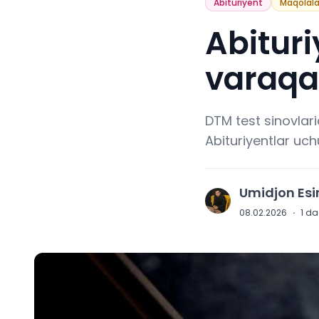
Abituriyent
Maqolala
Abituri
varaqasi
DTM test sinovlari
Abituriyentlar uc
Umidjon Es
U
08.02.2026
·
1
daq