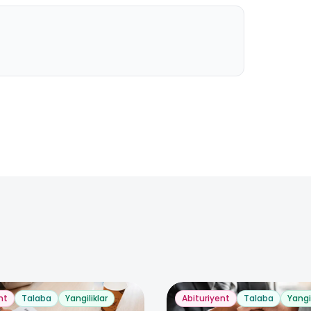
nt
Talaba
Yangiliklar
Abituriyent
Talaba
Yangil