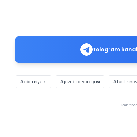
Telegram kanal
#abituriyent
#javoblar varaqasi
#test sinov
Reklam