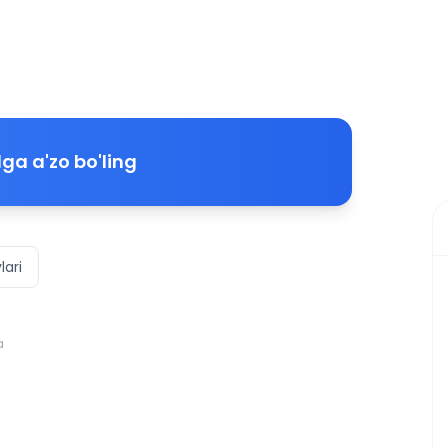
ga a'zo bo'ling
lari
a