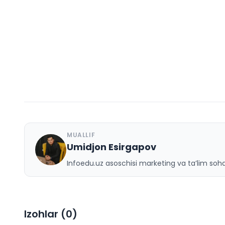
MUALLIF
Umidjon Esirgapov
U
Infoedu.uz asoschisi marketing va ta’lim sohas
Izohlar (
0
)