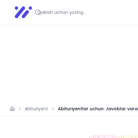
Infoedu
Ta&#039;lim xabarlari va yangiliklari
Abituriyent
Abituriyentlar uchun: Javoblar varaqa