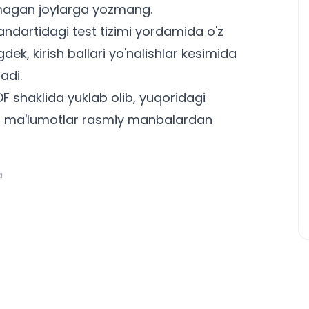
magan joylarga yozmang.
ndartidagi test tizimi
yordamida o'z
ngdek,
kirish ballari yo'nalishlar kesimida
adi.
DF shaklida
yuklab olib, yuqoridagi
bu ma'lumotlar rasmiy manbalardan
a