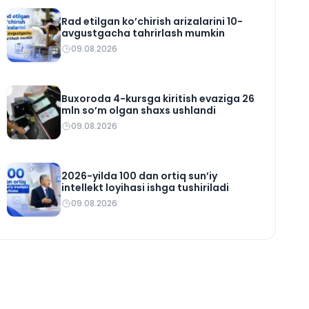
Rad etilgan ko’chirish arizalarini 10-
avgustgacha tahrirlash mumkin
09.08.2026
Buxoroda 4-kursga kiritish evaziga 26
mln so’m olgan shaxs ushlandi
09.08.2026
2026-yilda 100 dan ortiq sun’iy
intellekt loyihasi ishga tushiriladi
09.08.2026