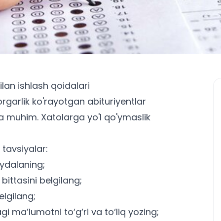
lan ishlash qoidalari
orgarlik ko'rayotgan abituriyentlar
uda muhim. Xatolarga yo'l qo'ymaslik
:
 tavsiyalar:
oydalaning;
bittasini belgilang;
elgilang;
i ma’lumotni to‘g‘ri va to‘liq yozing;