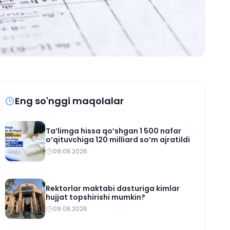
Eng so'nggi maqolalar
Ta’limga hissa qo’shgan 1 500 nafar
o’qituvchiga 120 milliard so’m ajratildi
09.08.2026
Rektorlar maktabi dasturiga kimlar
hujjat topshirishi mumkin?
09.08.2026