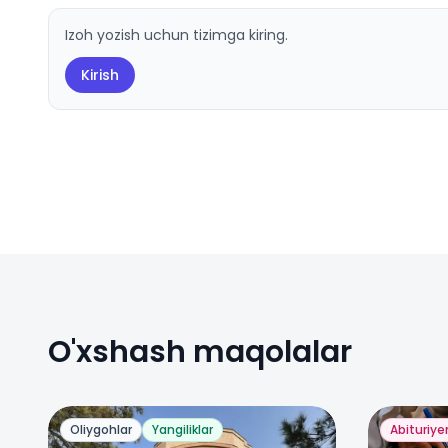
Izoh yozish uchun tizimga kiring.
Kirish
O'xshash maqolalar
Oliygohlar
Yangiliklar
Abituriye