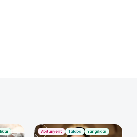
iklar
Abituriyent
Talaba
Yangiliklar