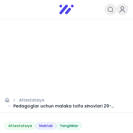
Infoedu
Ta&#039;lim xabarlari va yangili
Attestatsiya
Pedagoglar uchun malaka toifa sinovlari 29-
oktabrdan boshlanadi
Attestatsiya
Maktab
Yangiliklar