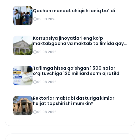
Qachon mandat chiqishi aniq bo’ldi
09.08.2026
Korrupsiya jinoyatlari eng ko’p
maktabgacha va maktab ta’limida qayd
etildi
09.08.2026
Ta’limga hissa qo’shgan 1 500 nafar
o’qituvchiga 120 milliard so’m ajratildi
09.08.2026
Rektorlar maktabi dasturiga kimlar
hujjat topshirishi mumkin?
09.08.2026