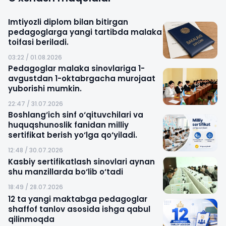
Imtiyozli diplom bilan bitirgan
pedagoglarga yangi tartibda malaka
toifasi beriladi.
03:22 / 01.08.2026
Pedagoglar malaka sinovlariga 1-
avgustdan 1-oktabrgacha murojaat
yuborishi mumkin.
22:47 / 31.07.2026
Boshlang‘ich sinf o‘qituvchilari va
huquqshunoslik fanidan milliy
sertifikat berish yo‘lga qo‘yiladi.
12:48 / 30.07.2026
Kasbiy sertifikatlash sinovlari aynan
shu manzillarda bo‘lib o‘tadi
18:49 / 28.07.2026
12 ta yangi maktabga pedagoglar
shaffof tanlov asosida ishga qabul
qilinmoqda