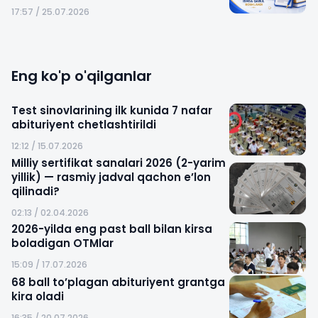
17:57 / 25.07.2026
Eng ko'p o'qilganlar
Test sinovlarining ilk kunida 7 nafar
abituriyent chetlashtirildi
12:12 / 15.07.2026
Milliy sertifikat sanalari 2026 (2-yarim
yillik) — rasmiy jadval qachon e’lon
qilinadi?
02:13 / 02.04.2026
2026-yilda eng past ball bilan kirsa
boladigan OTMlar
15:09 / 17.07.2026
68 ball to’plagan abituriyent grantga
kira oladi
16:35 / 20.07.2026