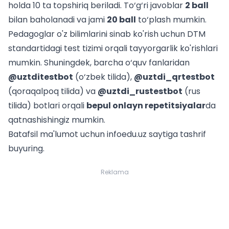
holda 10 ta topshiriq beriladi. To‘g‘ri javoblar
2 ball
bilan baholanadi va jami
20 ball
to‘plash mumkin.
Pedagoglar o'z bilimlarini sinab ko'rish uchun
DTM
standartidagi test tizimi
orqali tayyorgarlik ko'rishlari
mumkin. Shuningdek, barcha o‘quv fanlaridan
@uztditestbot
(o‘zbek tilida),
@uztdi_qrtestbot
(qoraqalpoq tilida) va
@uztdi_rustestbot
(rus
tilida) botlari orqali
bepul onlayn repetitsiyalar
da
qatnashishingiz mumkin.
Batafsil ma'lumot uchun infoedu.uz saytiga tashrif
buyuring.
Reklama