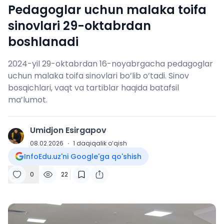
Pedagoglar uchun malaka toifa
sinovlari 29-oktabrdan
boshlanadi
2024-yil 29-oktabrdan 16-noyabrgacha pedagoglar
uchun malaka toifa sinovlari bo’lib o’tadi. Sinov
bosqichlari, vaqt va tartiblar haqida batafsil
ma’lumot.
Umidjon Esirgapov
U
08.02.2026
·
1
daqiqalik o‘qish
InfoEdu.uz'ni Google'ga qo'shish
0
22