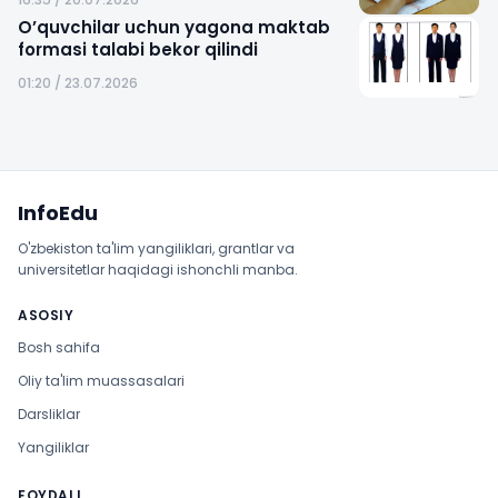
O’quvchilar uchun yagona maktab
formasi talabi bekor qilindi
01:20 / 23.07.2026
Sayt xaritasi
InfoEdu
O'zbekiston ta'lim yangiliklari, grantlar va
universitetlar haqidagi ishonchli manba.
ASOSIY
Bosh sahifa
Oliy ta'lim muassasalari
Darsliklar
Yangiliklar
FOYDALI