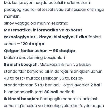
Mazkur jarayon haqida batafsil ma'lumotlarni
pedagog kadrlar attestatsiyasi
sahifasidan olishingiz
mumkin.
Sinov vaqtiga oid muhim eslatma:
Matematika, informatika va axborot
texnologiyalari, kimyo, biologiya, fizika
fanlari
uchun —
120 daqiqa
Qolgan fanlar uchun
—
90 daqiqa
Malaka sinovlarining bosqichlari:
Birinchi bosqich:
Mutaxassislik fani va kasbiy
standartlar bo‘yicha bilim darajasini aniqlash uchun
40 ta test (mutaxassislikdan 35 ta, kasbiy
standartlardan 5 ta) beriladi. To‘g‘ri javoblar
2 ball
bilan baholanib, jami
80 ball
beriladi.
Ikkinchi bosqich:
Pedagogik mahoratni aniqlash
uchun ilg‘or uslub va texnologiyalardan foydalangan