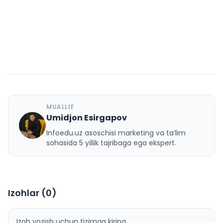
MUALLIF
Umidjon Esirgapov
U
Infoedu.uz asoschisi marketing va ta’lim
sohasida 5 yillik tajribaga ega ekspert.
Izohlar (
0
)
Izoh yozish uchun tizimga kiring.