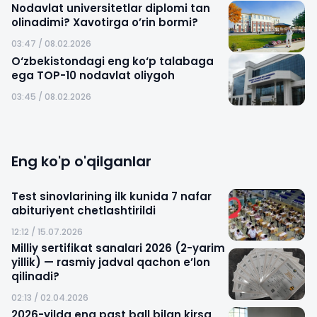
Nodavlat universitetlar diplomi tan
olinadimi? Xavotirga o’rin bormi?
03:47 / 08.02.2026
O‘zbekistondagi eng ko‘p talabaga
ega TOP-10 nodavlat oliygoh
03:45 / 08.02.2026
Eng ko'p o'qilganlar
Test sinovlarining ilk kunida 7 nafar
abituriyent chetlashtirildi
12:12 / 15.07.2026
Milliy sertifikat sanalari 2026 (2-yarim
yillik) — rasmiy jadval qachon e’lon
qilinadi?
02:13 / 02.04.2026
2026-yilda eng past ball bilan kirsa