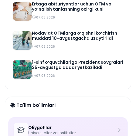
Ertaga abituriyentlar uchun OTM va
yo‘nalish tanlashning oxirgi kuni
07.08.2026
Nodavlat OTMlarga o‘qishni ko‘chirish
muddati 10-avgustgacha uzaytirildi
07.08.2026
1-sinf o‘quvchilariga Prezident sovg‘alari
25-avgustga qadar yetkaziladi
07.08.2026
📚 Ta'lim bo'limlari
Oliygohlar
Universitetlar va institutlar