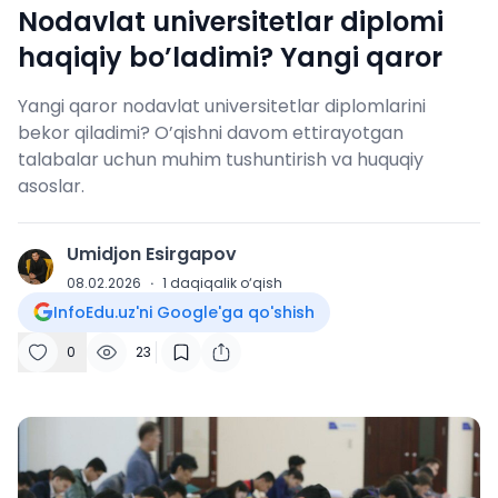
Nodavlat universitetlar diplomi
haqiqiy bo’ladimi? Yangi qaror
Yangi qaror nodavlat universitetlar diplomlarini
bekor qiladimi? O’qishni davom ettirayotgan
talabalar uchun muhim tushuntirish va huquqiy
asoslar.
Umidjon Esirgapov
U
08.02.2026
·
1
daqiqalik o‘qish
InfoEdu.uz'ni Google'ga qo'shish
0
23