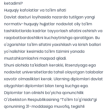
ketadimi?
Huquqiy kafolatlar va ta'lim sifati
Davlat dasturi loyihasida nazarda tutilgan yangi
normativ-huquqiy hujjatlar nodavlat oliy ta'lim
tashkilotlarida kadrlar tayyorlash sifatini oshirish va
raqobatbardoshlikni kuchaytirishga qaratilgan. Bu
o'zgarishlar ta'lim sifatini yaxshilash va
kirish ballari
yo'nalishlar kesimida
ta'lim tizimini yanada
mustahkamlashni maqsad qiladi.
Shuni alohida ta'kidlash kerakki, litsenziyaga ega
nodavlat universitetlarda tahsil olayotgan talabalar
xavotir olmasliklari kerak. Ularning diplomlari davlat
oliygohlari diplomlari bilan teng kuchga ega.
Diplomlar tan olinishi bo'yicha qonunchilik
O'zbekiston Respublikasining “Ta'lim to'g'risida”gi
qonunining 31-moddasiga muvofiq, tegishli