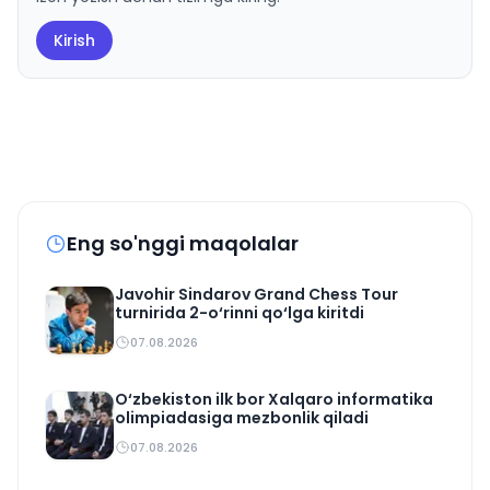
Kirish
Eng so'nggi maqolalar
Javohir Sindarov Grand Chess Tour
turnirida 2-o‘rinni qo‘lga kiritdi
07.08.2026
O‘zbekiston ilk bor Xalqaro informatika
olimpiadasiga mezbonlik qiladi
07.08.2026