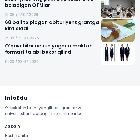
boladigan OTMlar
15:09 / 17.07.2026
68 ball to’plagan abituriyent grantga
kira oladi
16:35 / 20.07.2026
O’quvchilar uchun yagona maktab
formasi talabi bekor qilindi
01:20 / 23.07.2026
Sayt xaritasi
InfoEdu
O'zbekiston ta'lim yangiliklari, grantlar va
universitetlar haqidagi ishonchli manba.
ASOSIY
Bosh sahifa