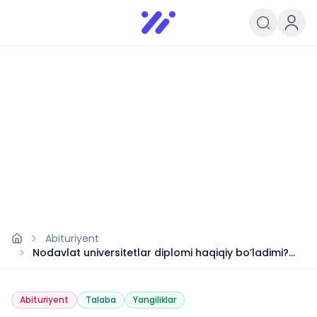
Infoedu
Ta&#039;lim xabarlari va yangili
Abituriyent
Nodavlat universitetlar diplomi haqiqiy bo’ladimi?
Yangi qaror
Abituriyent
Talaba
Yangiliklar