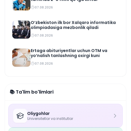
07.08.2026
O‘zbekiston ilk bor Xalqaro informatika
olimpiadasiga mezbonlik qiladi
07.08.2026
Ertaga abituriyentlar uchun OTM va
yo‘nalish tanlashning oxirgi kuni
07.08.2026
📚 Ta'lim bo'limlari
Oliygohlar
Universitetlar va institutlar