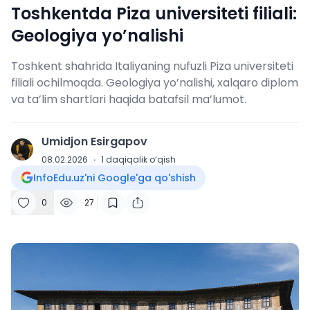
Toshkentda Piza universiteti filiali:
Geologiya yo’nalishi
Toshkent shahrida Italiyaning nufuzli Piza universiteti
filiali ochilmoqda. Geologiya yo’nalishi, xalqaro diplom
va ta’lim shartlari haqida batafsil ma’lumot.
Umidjon Esirgapov
U
08.02.2026
·
1
daqiqalik o‘qish
InfoEdu.uz'ni Google'ga qo'shish
0
27