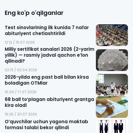
Eng ko'p o'qilganlar
Test sinovlarining ilk kunida 7 nafar
abituriyent chetlashtirildi
12:12 / 15.07.2026
Milliy sertifikat sanalari 2026 (2-yarim
yillik) — rasmiy jadval qachon e’lon
qilinadi?
02:13 / 02.04.2026
2026-yilda eng past ball bilan kirsa
boladigan OTMlar
15:09 / 17.07.2026
68 ball to’plagan abituriyent grantga
kira oladi
16:35 / 20.07.2026
O’quvchilar uchun yagona maktab
formasi talabi bekor qilindi