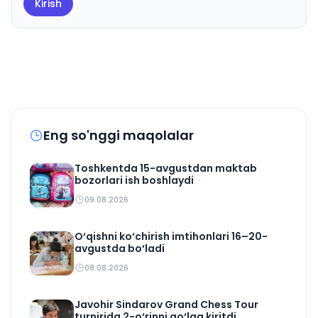
Kirish
Eng so'nggi maqolalar
Toshkentda 15-avgustdan maktab
bozorlari ish boshlaydi
09.08.2026
O‘qishni ko‘chirish imtihonlari 16–20-
avgustda bo‘ladi
08.08.2026
Javohir Sindarov Grand Chess Tour
turnirida 2-o‘rinni qo‘lga kiritdi