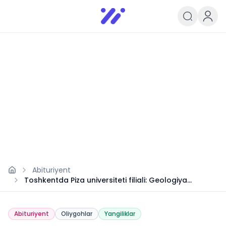
Infoedu
Ta&#039;lim xabarlari va yangili
Abituriyent
Toshkentda Piza universiteti filiali: Geologiya
yo’nalishi
Abituriyent
Oliygohlar
Yangiliklar