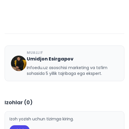
MUALLIF
Umidjon Esirgapov
U
Infoedu.uz asoschisi marketing va ta’lim
sohasida 5 yillik tajribaga ega ekspert.
Izohlar (
0
)
Izoh yozish uchun tizimga kiring.