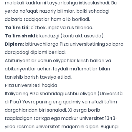
malakali kadrlarni tayyorlashga ixtisoslashadi. Bu
yerda nafaqat nazariy bilimlar, balki sohadagi
dolzarb tadqiqotlar ham olib boriladi.
Ta'lim tili:
o'zbek, ingliz va rus tillarida.
Ta'lim shakli:
kunduzgi (kontrakt asosida).
Diplom:
bitiruvchilarga Piza universitetining xalqaro
darajadagi diplomi beriladi.
Abituriyentlar uchun
oliygohlar kirish ballari
va
abituriyentlar uchun
foydali ma'lumotlar bilan
tanishib borish tavsiya etiladi.
Piza universiteti haqida
Italiyaning Piza shahridagi ushbu oliygoh (Università
di Pisa) Yevropaning eng qadimiy va nufuzli ta'lim
dargohlaridan biri sanaladi. XI asrga borib
taqaladigan tarixga ega mazkur universitet 1343-
yilda rasman universitet maqomini olgan. Bugungi