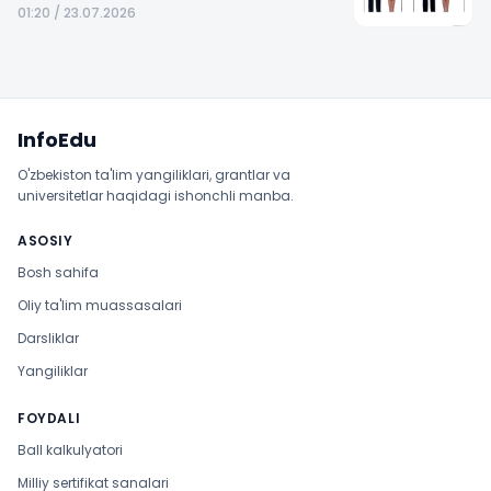
01:20 / 23.07.2026
Sayt xaritasi
InfoEdu
O'zbekiston ta'lim yangiliklari, grantlar va
universitetlar haqidagi ishonchli manba.
ASOSIY
Bosh sahifa
Oliy ta'lim muassasalari
Darsliklar
Yangiliklar
FOYDALI
Ball kalkulyatori
Milliy sertifikat sanalari