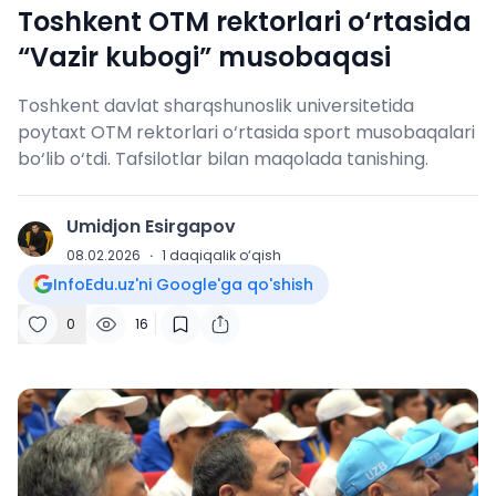
Toshkent OTM rektorlari o‘rtasida
“Vazir kubogi” musobaqasi
Toshkent davlat sharqshunoslik universitetida
poytaxt OTM rektorlari o‘rtasida sport musobaqalari
bo‘lib o‘tdi. Tafsilotlar bilan maqolada tanishing.
Umidjon Esirgapov
U
08.02.2026
·
1
daqiqalik o‘qish
InfoEdu.uz'ni Google'ga qo'shish
0
16