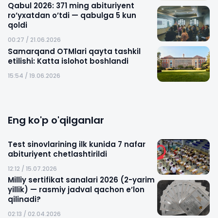
Qabul 2026: 371 ming abituriyent
ro’yxatdan o’tdi — qabulga 5 kun
qoldi
00:27 / 21.06.2026
Samarqand OTMlari qayta tashkil
etilishi: Katta islohot boshlandi
15:54 / 19.06.2026
Eng ko'p o'qilganlar
Test sinovlarining ilk kunida 7 nafar
abituriyent chetlashtirildi
12:12 / 15.07.2026
Milliy sertifikat sanalari 2026 (2-yarim
yillik) — rasmiy jadval qachon e’lon
qilinadi?
02:13 / 02.04.2026