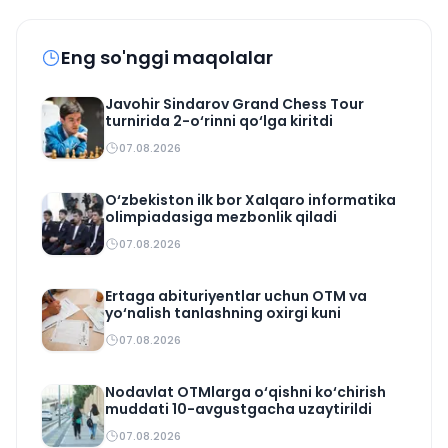
Eng so'nggi maqolalar
Javohir Sindarov Grand Chess Tour
turnirida 2-o‘rinni qo‘lga kiritdi
07.08.2026
O‘zbekiston ilk bor Xalqaro informatika
olimpiadasiga mezbonlik qiladi
07.08.2026
Ertaga abituriyentlar uchun OTM va
yo‘nalish tanlashning oxirgi kuni
07.08.2026
Nodavlat OTMlarga o‘qishni ko‘chirish
muddati 10-avgustgacha uzaytirildi
07.08.2026