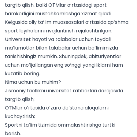
targ‘ib qilish, balki OTMlar o‘rtasidagi sport
hamkorligini mustahkamlashga xizmat qiladi.
Kelgusida oliy ta’lim muassasalari o‘rtasida qo‘shma
sport loyihalarini rivojlantirish rejalashtirilgan.
Universitet hayoti va talabalar uchun foydali
ma’lumotlar bilan
talabalar uchun
bo‘limimizda
tanishishingiz mumkin. Shuningdek,
abituriyentlar
uchun
mo‘ljallangan eng so‘nggi yangiliklarni ham
kuzatib boring.
Nima uchun bu muhim?
Jismoniy faollikni universitet rahbarlari darajasida
targ‘ib qilish;
OTMlar o‘rtasida o‘zaro do‘stona aloqalarni
kuchaytirish;
Sportni ta’lim tizimida ommalashtirishga turtki
berish.