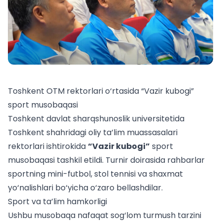
Toshkent OTM rektorlari o‘rtasida “Vazir kubogi”
sport musobaqasi
Toshkent davlat sharqshunoslik universitetida
Toshkent shahridagi oliy ta’lim muassasalari
rektorlari ishtirokida
“Vazir kubogi”
sport
musobaqasi tashkil etildi. Turnir doirasida rahbarlar
sportning mini-futbol, stol tennisi va shaxmat
yo‘nalishlari bo‘yicha o‘zaro bellashdilar.
Sport va ta’lim hamkorligi
Ushbu musobaqa nafaqat sog‘lom turmush tarzini