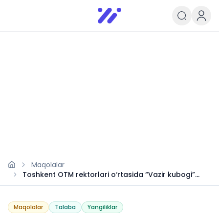
Infoedu
Ta&#039;lim xabarlari va yangili
Maqolalar
Toshkent OTM rektorlari o‘rtasida “Vazir kubogi”
musobaqasi
Maqolalar
Talaba
Yangiliklar