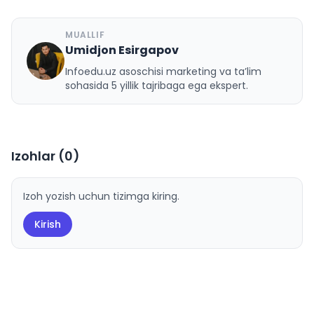
MUALLIF
Umidjon Esirgapov
U
Infoedu.uz asoschisi marketing va ta’lim
sohasida 5 yillik tajribaga ega ekspert.
Izohlar (
0
)
Izoh yozish uchun tizimga kiring.
Kirish