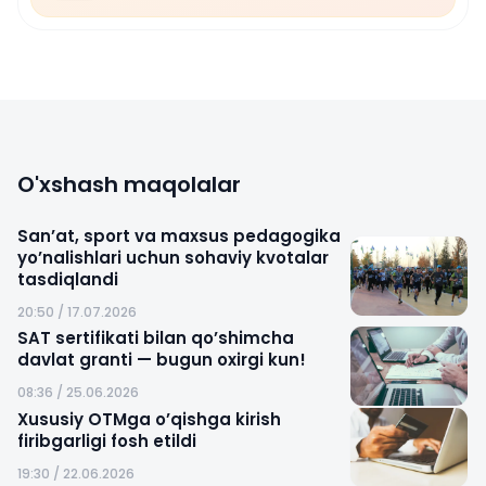
O'xshash maqolalar
San’at, sport va maxsus pedagogika
yo’nalishlari uchun sohaviy kvotalar
tasdiqlandi
20:50 / 17.07.2026
SAT sertifikati bilan qo’shimcha
davlat granti — bugun oxirgi kun!
08:36 / 25.06.2026
Xususiy OTMga o’qishga kirish
firibgarligi fosh etildi
19:30 / 22.06.2026