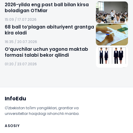
2026-yilda eng past ball bilan kirsa
boladigan OTMlar
15:09 / 17.07.2026
68 ball to’plagan abituriyent grantga
kira oladi
16:35 / 20.07.2026
O’quvchilar uchun yagona maktab
formasi talabi bekor qilindi
01:20 / 23.07.2026
Sayt xaritasi
InfoEdu
O'zbekiston ta'lim yangiliklari, grantlar va
universitetlar haqidagi ishonchli manba.
ASOSIY