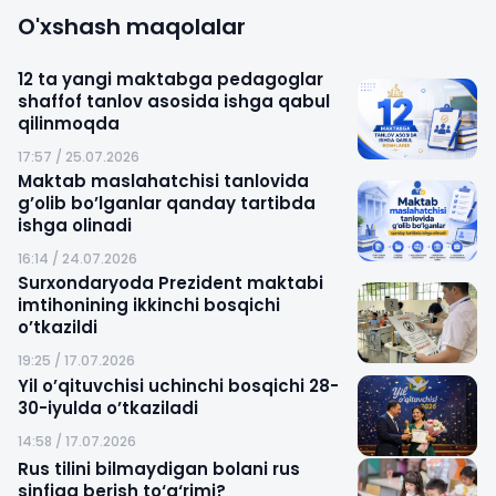
O'xshash maqolalar
12 ta yangi maktabga pedagoglar
shaffof tanlov asosida ishga qabul
qilinmoqda
17:57 / 25.07.2026
Maktab maslahatchisi tanlovida
g’olib bo’lganlar qanday tartibda
ishga olinadi
16:14 / 24.07.2026
Surxondaryoda Prezident maktabi
imtihonining ikkinchi bosqichi
o’tkazildi
19:25 / 17.07.2026
Yil o’qituvchisi uchinchi bosqichi 28-
30-iyulda o’tkaziladi
14:58 / 17.07.2026
Rus tilini bilmaydigan bolani rus
sinfiga berish to‘g‘rimi?