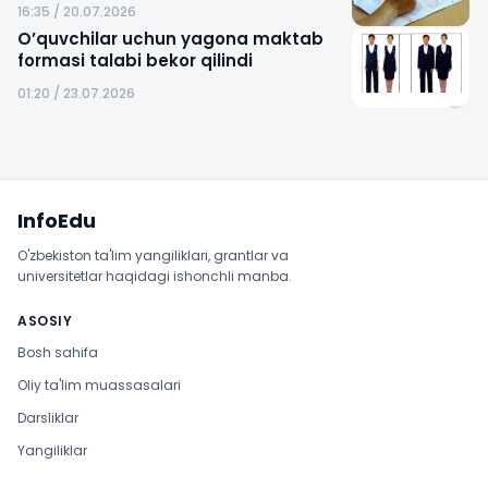
16:35 / 20.07.2026
O’quvchilar uchun yagona maktab
formasi talabi bekor qilindi
01:20 / 23.07.2026
Sayt xaritasi
InfoEdu
O'zbekiston ta'lim yangiliklari, grantlar va
universitetlar haqidagi ishonchli manba.
ASOSIY
Bosh sahifa
Oliy ta'lim muassasalari
Darsliklar
Yangiliklar