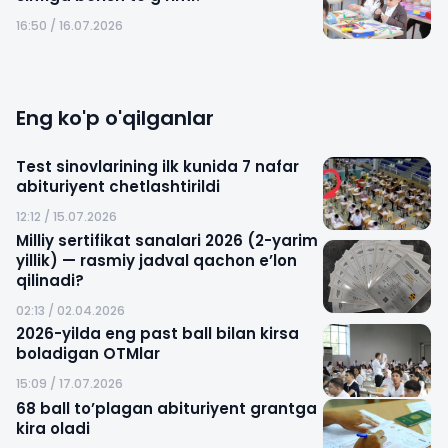
16:50 / 16.07.2026
Eng ko'p o'qilganlar
Test sinovlarining ilk kunida 7 nafar
abituriyent chetlashtirildi
12:12 / 15.07.2026
Milliy sertifikat sanalari 2026 (2-yarim
yillik) — rasmiy jadval qachon e’lon
qilinadi?
02:13 / 02.04.2026
2026-yilda eng past ball bilan kirsa
boladigan OTMlar
15:09 / 17.07.2026
68 ball to’plagan abituriyent grantga
kira oladi