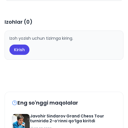
Izohlar (
0
)
Izoh yozish uchun tizimga kiring.
Kirish
Eng so'nggi maqolalar
Javohir Sindarov Grand Chess Tour
turnirida 2-o‘rinni qo‘lga kiritdi