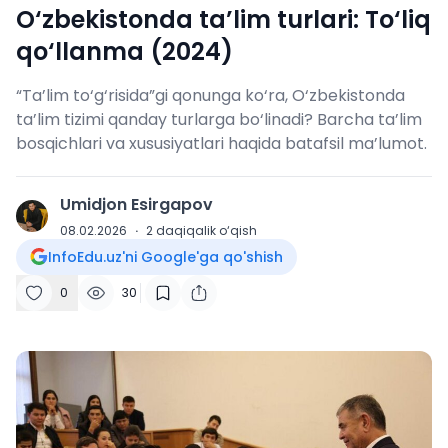
O‘zbekistonda ta’lim turlari: To‘liq
qo‘llanma (2024)
“Ta’lim to‘g‘risida”gi qonunga ko‘ra, O‘zbekistonda
ta’lim tizimi qanday turlarga bo‘linadi? Barcha ta’lim
bosqichlari va xususiyatlari haqida batafsil ma’lumot.
Umidjon Esirgapov
U
08.02.2026
·
2
daqiqalik o‘qish
InfoEdu.uz'ni Google'ga qo'shish
0
30