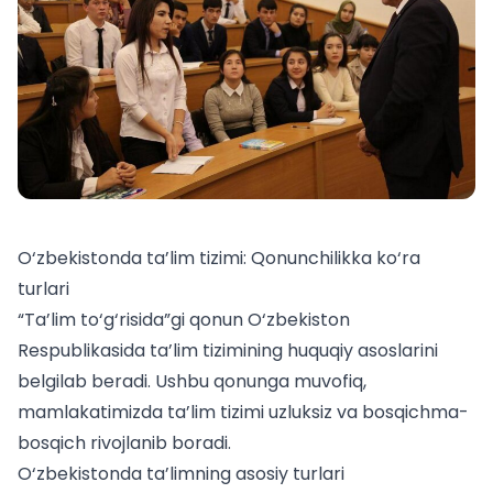
O‘zbekistonda ta’lim tizimi: Qonunchilikka ko‘ra
turlari
“Ta’lim to‘g‘risida”gi qonun O‘zbekiston
Respublikasida ta’lim tizimining huquqiy asoslarini
belgilab beradi. Ushbu qonunga muvofiq,
mamlakatimizda ta’lim tizimi uzluksiz va bosqichma-
bosqich rivojlanib boradi.
O‘zbekistonda ta’limning asosiy turlari