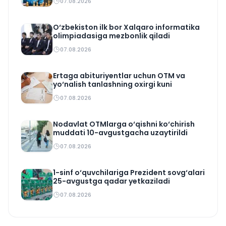
07.08.2026
O‘zbekiston ilk bor Xalqaro informatika
olimpiadasiga mezbonlik qiladi
07.08.2026
Ertaga abituriyentlar uchun OTM va
yo‘nalish tanlashning oxirgi kuni
07.08.2026
Nodavlat OTMlarga o‘qishni ko‘chirish
muddati 10-avgustgacha uzaytirildi
07.08.2026
1-sinf o‘quvchilariga Prezident sovg‘alari
25-avgustga qadar yetkaziladi
07.08.2026