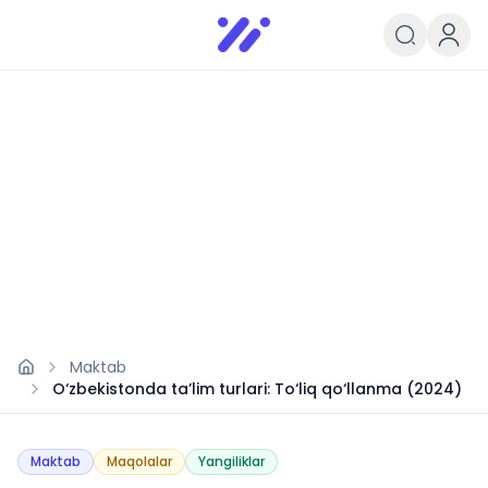
Infoedu
Ta&#039;lim xabarlari va yangili
Maktab
O‘zbekistonda ta’lim turlari: To‘liq qo‘llanma (2024)
Maktab
Maqolalar
Yangiliklar