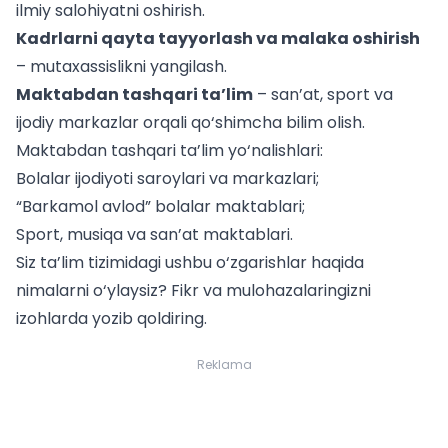
ilmiy salohiyatni oshirish.
Kadrlarni qayta tayyorlash va malaka oshirish
– mutaxassislikni yangilash.
Maktabdan tashqari ta’lim
– san’at, sport va
ijodiy markazlar orqali qo‘shimcha bilim olish.
Maktabdan tashqari ta’lim yo‘nalishlari:
Bolalar ijodiyoti saroylari va markazlari;
“Barkamol avlod” bolalar maktablari;
Sport, musiqa va san’at maktablari.
Siz ta’lim tizimidagi ushbu o‘zgarishlar haqida
nimalarni o‘ylaysiz? Fikr va mulohazalaringizni
izohlarda yozib qoldiring.
Reklama