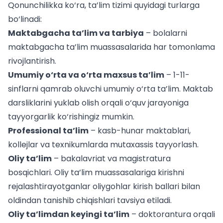
Qonunchilikka ko‘ra, ta’lim tizimi quyidagi turlarga
bo‘linadi:
Maktabgacha ta’lim va tarbiya
– bolalarni
maktabgacha ta’lim muassasalarida har tomonlama
rivojlantirish.
Umumiy o‘rta va o‘rta maxsus ta’lim
– 1-11-
sinflarni qamrab oluvchi umumiy o‘rta ta’lim.
Maktab
darsliklarini yuklab olish
orqali o‘quv jarayoniga
tayyorgarlik ko‘rishingiz mumkin.
Professional ta’lim
– kasb-hunar maktablari,
kollejlar va texnikumlarda mutaxassis tayyorlash.
Oliy ta’lim
– bakalavriat va magistratura
bosqichlari. Oliy ta’lim muassasalariga kirishni
rejalashtirayotganlar
oliygohlar kirish ballari
bilan
oldindan tanishib chiqishlari tavsiya etiladi.
Oliy ta’limdan keyingi ta’lim
– doktorantura orqali