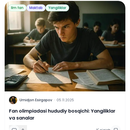
Ilm fan
Maktab
Yangiliklar
U
Umidjon Esirgapov
·
05.11.2025
Fan olimpiadasi hududiy bosqichi: Yangiliklar
va sanalar