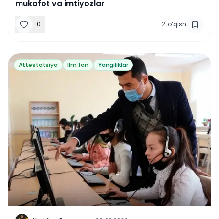
mukofot va imtiyozlar
0
2
'
o‘qish
Attestatsiya
Ilm fan
Yangiliklar