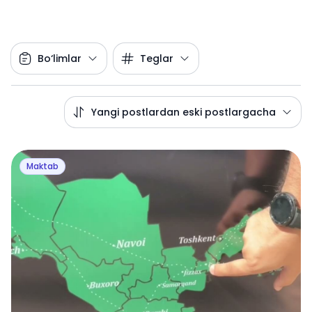
Bo‘limlar
Teglar
Yangi postlardan eski postlargacha
Maktab