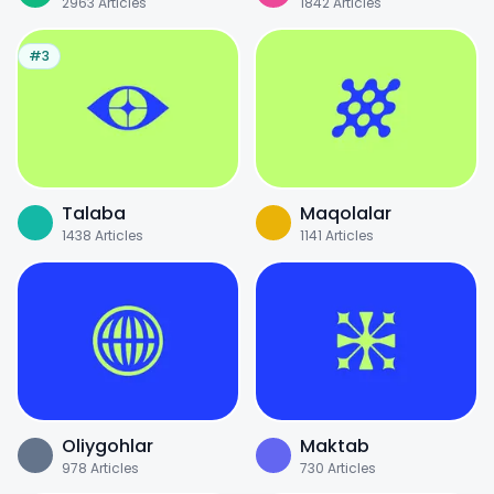
2963
Articles
1842
Articles
#3
Talaba
Maqolalar
1438
Articles
1141
Articles
Oliygohlar
Maktab
978
Articles
730
Articles