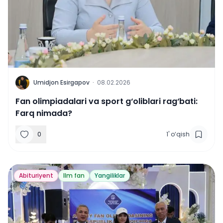
U
Umidjon Esirgapov
·
08.02.2026
Fan olimpiadalari va sport g‘oliblari rag‘bati:
Farq nimada?
0
1
'
o‘qish
Abituriyent
Ilm fan
Yangiliklar