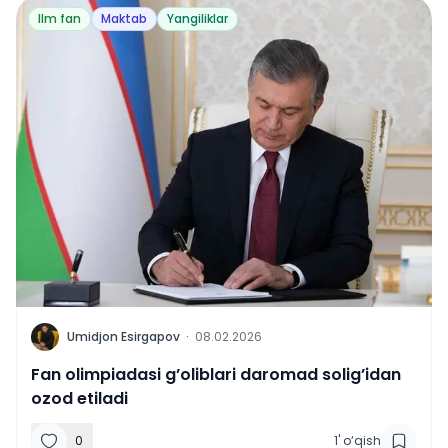
Ilm fan
Maktab
Yangiliklar
U
Umidjon Esirgapov
·
08.02.2026
Fan olimpiadasi g’oliblari daromad solig’idan
ozod etiladi
0
1
'
o‘qish