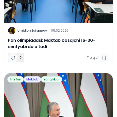
U
Umidjon Esirgapov
·
08.02.2026
Fan olimpiadasi: Maktab bosqichi 16-30-
sentyabrda o‘tadi
0
1
'
o‘qish
Ilm fan
Maktab
Yangiliklar