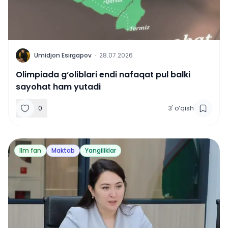
U
Umidjon Esirgapov
·
28.07.2026
Olimpiada g‘oliblari endi nafaqat pul balki
sayohat ham yutadi
0
3
'
o‘qish
Ilm fan
Maktab
Yangiliklar