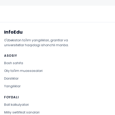
Sayt xaritasi
InfoEdu
O'zbekiston ta'lim yangiliklari, grantlar va
universitetlar haqidagi ishonchli manba.
ASOSIY
Bosh sahifa
Oliy ta'lim muassasalari
Darsliklar
Yangiliklar
FOYDALI
Ball kalkulyatori
Milliy sertifikat sanalari