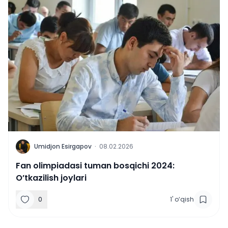
U
Umidjon Esirgapov
·
08.02.2026
Fan olimpiadasi tuman bosqichi 2024:
O’tkazilish joylari
0
1
'
o‘qish