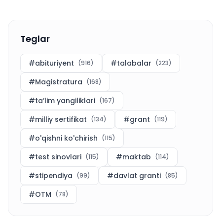
Teglar
#
abituriyent
#
talabalar
(
916
)
(
223
)
#
Magistratura
(
168
)
#
ta’lim yangiliklari
(
167
)
#
milliy sertifikat
#
grant
(
134
)
(
119
)
#
o'qishni ko'chirish
(
115
)
#
test sinovlari
#
maktab
(
115
)
(
114
)
#
stipendiya
#
davlat granti
(
99
)
(
85
)
#
OTM
(
78
)