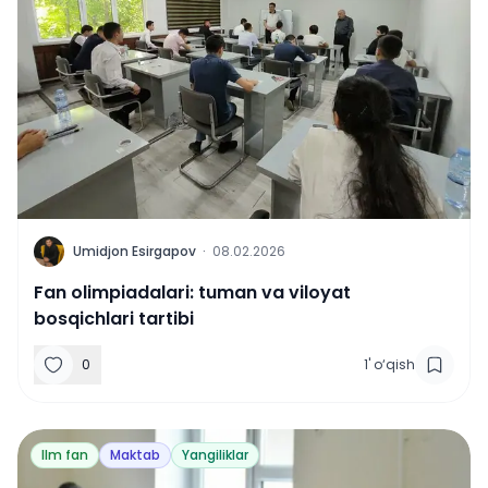
U
Umidjon Esirgapov
·
08.02.2026
Fan olimpiadalari: tuman va viloyat
bosqichlari tartibi
0
1
'
o‘qish
Ilm fan
Maktab
Yangiliklar