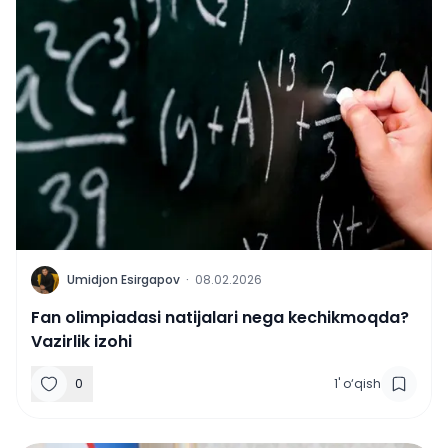
U
Umidjon Esirgapov
·
08.02.2026
Fan olimpiadasi natijalari nega kechikmoqda?
Vazirlik izohi
0
1
'
o‘qish