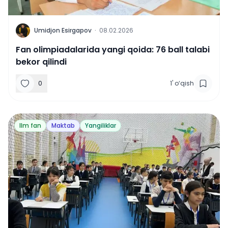
U
Umidjon Esirgapov
·
08.02.2026
Fan olimpiadalarida yangi qoida: 76 ball talabi
bekor qilindi
0
1
'
o‘qish
Ilm fan
Maktab
Yangiliklar