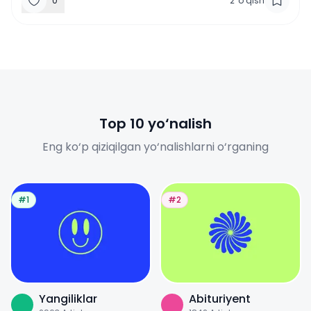
0
2
'
o‘qish
Top 10 yo‘nalish
Eng ko‘p qiziqilgan yo‘nalishlarni o‘rganing
#1
#2
Yangiliklar
Abituriyent