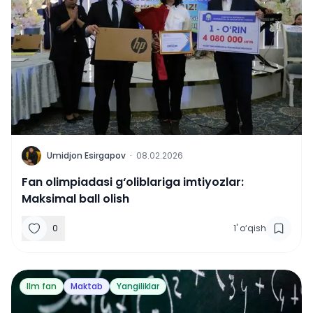
U
Umidjon Esirgapov
·
08.02.2026
Fan olimpiadasi g‘oliblariga imtiyozlar:
Maksimal ball olish
0
1
'
o‘qish
Ilm fan
Maktab
Yangiliklar