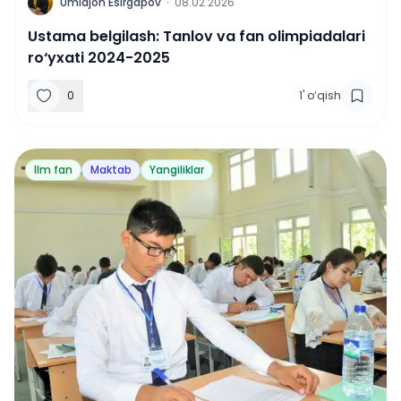
U
Umidjon Esirgapov
·
08.02.2026
Ustama belgilash: Tanlov va fan olimpiadalari
ro‘yxati 2024-2025
0
1
'
o‘qish
Ilm fan
Maktab
Yangiliklar