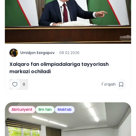
U
Umidjon Esirgapov
·
08.02.2026
Xalqaro fan olimpiadalariga tayyorlash
markazi ochiladi
0
1
'
o‘qish
Abituriyent
Ilm fan
Maktab