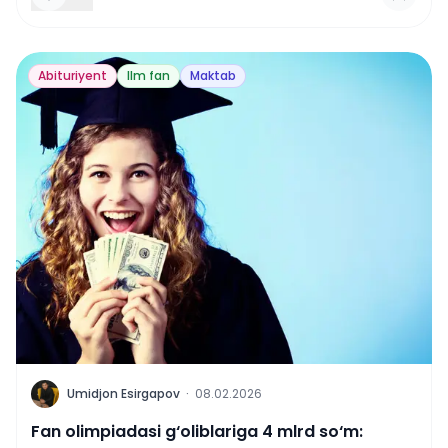
Abituriyent
Ilm fan
Maktab
U
Umidjon Esirgapov
·
08.02.2026
Fan olimpiadasi g‘oliblariga 4 mlrd so‘m: