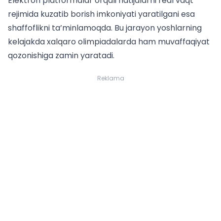
Elektron platformalar orqali natijalarni real vaqt
rejimida kuzatib borish imkoniyati yaratilgani esa
shaffoflikni ta’minlamoqda. Bu jarayon yoshlarning
kelajakda xalqaro olimpiadalarda ham muvaffaqiyat
qozonishiga zamin yaratadi.
Reklama