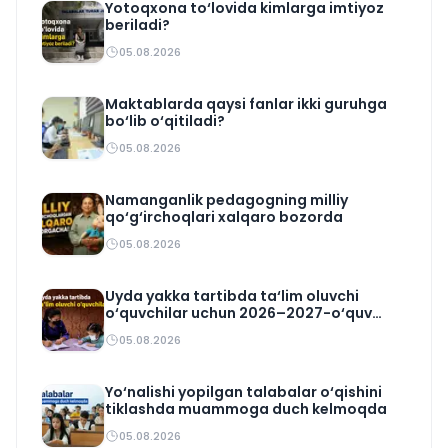
Yotoqxona to‘lovida kimlarga imtiyoz
beriladi?
05.08.2026
Maktablarda qaysi fanlar ikki guruhga
bo‘lib o‘qitiladi?
05.08.2026
Namanganlik pedagogning milliy
qo‘g‘irchoqlari xalqaro bozorda
05.08.2026
Uyda yakka tartibda ta‘lim oluvchi
o‘quvchilar uchun 2026–2027-o‘quv
rejasi tasdiqlandi
05.08.2026
Yo‘nalishi yopilgan talabalar o‘qishini
tiklashda muammoga duch kelmoqda
05.08.2026