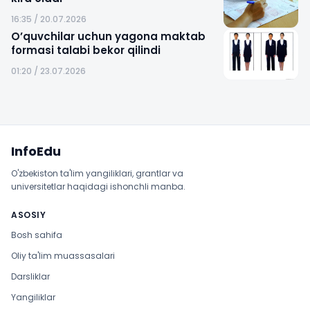
16:35 / 20.07.2026
O’quvchilar uchun yagona maktab
formasi talabi bekor qilindi
01:20 / 23.07.2026
Sayt xaritasi
InfoEdu
O'zbekiston ta'lim yangiliklari, grantlar va
universitetlar haqidagi ishonchli manba.
ASOSIY
Bosh sahifa
Oliy ta'lim muassasalari
Darsliklar
Yangiliklar