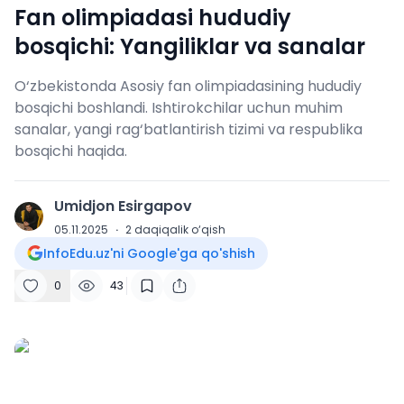
Fan olimpiadasi hududiy
bosqichi: Yangiliklar va sanalar
O‘zbekistonda Asosiy fan olimpiadasining hududiy
bosqichi boshlandi. Ishtirokchilar uchun muhim
sanalar, yangi rag‘batlantirish tizimi va respublika
bosqichi haqida.
Umidjon Esirgapov
U
05.11.2025
·
2
daqiqalik o‘qish
InfoEdu.uz'ni Google'ga qo'shish
0
43