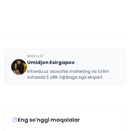
MUALLIF
Umidjon Esirgapov
U
Infoedu.uz asoschisi marketing va ta’lim
sohasida 5 yillik tajribaga ega ekspert.
Eng so'nggi maqolalar