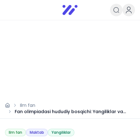
Infoedu
Ta&#039;lim xabarlari va yangili
Ilm fan
Fan olimpiadasi hududiy bosqichi: Yangiliklar va
sanalar
Ilm fan
Maktab
Yangiliklar