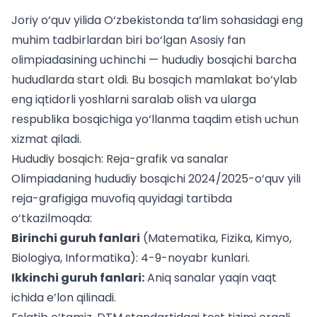
Joriy o‘quv yilida O‘zbekistonda ta’lim sohasidagi eng
muhim tadbirlardan biri bo‘lgan Asosiy fan
olimpiadasining uchinchi — hududiy bosqichi barcha
hududlarda start oldi. Bu bosqich mamlakat bo‘ylab
eng iqtidorli yoshlarni saralab olish va ularga
respublika bosqichiga yo‘llanma taqdim etish uchun
xizmat qiladi.
Hududiy bosqich: Reja-grafik va sanalar
Olimpiadaning hududiy bosqichi 2024/2025-o‘quv yili
reja-grafigiga muvofiq quyidagi tartibda
o‘tkazilmoqda:
Birinchi guruh fanlari
(Matematika, Fizika, Kimyo,
Biologiya, Informatika): 4-9-noyabr kunlari.
Ikkinchi guruh fanlari:
Aniq sanalar yaqin vaqt
ichida e’lon qilinadi.