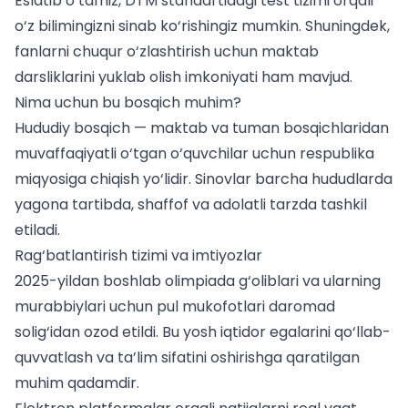
Eslatib o‘tamiz,
DTM standartidagi test tizimi
orqali
o‘z bilimingizni sinab ko‘rishingiz mumkin. Shuningdek,
fanlarni chuqur o‘zlashtirish uchun
maktab
darsliklarini yuklab olish
imkoniyati ham mavjud.
Nima uchun bu bosqich muhim?
Hududiy bosqich — maktab va tuman bosqichlaridan
muvaffaqiyatli o‘tgan o‘quvchilar uchun respublika
miqyosiga chiqish yo‘lidir. Sinovlar barcha hududlarda
yagona tartibda, shaffof va adolatli tarzda tashkil
etiladi.
Rag‘batlantirish tizimi va imtiyozlar
2025-yildan boshlab olimpiada g‘oliblari va ularning
murabbiylari uchun pul mukofotlari daromad
solig‘idan ozod etildi. Bu yosh iqtidor egalarini qo‘llab-
quvvatlash va ta’lim sifatini oshirishga qaratilgan
muhim qadamdir.