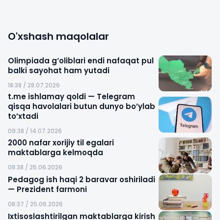
O'xshash maqolalar
Olimpiada g‘oliblari endi nafaqat pul
balki sayohat ham yutadi
18:38 / 28.07.2026
t.me ishlamay qoldi — Telegram
qisqa havolalari butun dunyo bo’ylab
to’xtadi
09:38 / 14.07.2026
2000 nafar xorijiy til egalari
maktablarga kelmoqda
08:38 / 25.06.2026
Pedagog ish haqi 2 baravar oshiriladi
— Prezident farmoni
08:37 / 25.06.2026
Ixtisoslashtirilgan maktablarga kirish