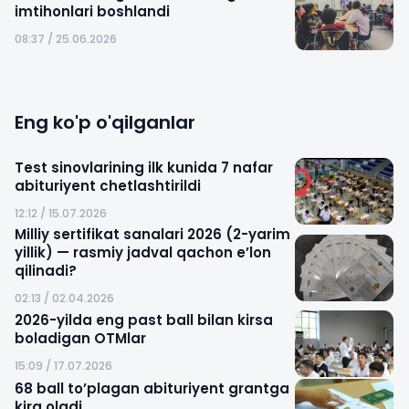
imtihonlari boshlandi
08:37 / 25.06.2026
Eng ko'p o'qilganlar
Test sinovlarining ilk kunida 7 nafar
abituriyent chetlashtirildi
12:12 / 15.07.2026
Milliy sertifikat sanalari 2026 (2-yarim
yillik) — rasmiy jadval qachon e’lon
qilinadi?
02:13 / 02.04.2026
2026-yilda eng past ball bilan kirsa
boladigan OTMlar
15:09 / 17.07.2026
68 ball to’plagan abituriyent grantga
kira oladi