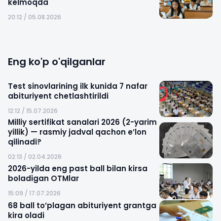
kelmoqda
20:12 / 05.08.2026
Eng ko'p o'qilganlar
Test sinovlarining ilk kunida 7 nafar
abituriyent chetlashtirildi
12:12 / 15.07.2026
Milliy sertifikat sanalari 2026 (2-yarim
yillik) — rasmiy jadval qachon e’lon
qilinadi?
02:13 / 02.04.2026
2026-yilda eng past ball bilan kirsa
boladigan OTMlar
15:09 / 17.07.2026
68 ball to’plagan abituriyent grantga
kira oladi