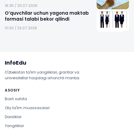
16:35 / 20.07.2026
O’quvchilar uchun yagona maktab
formasi talabi bekor qilindi
01:20 / 23.07.2026
Sayt xaritasi
InfoEdu
O'zbekiston ta'lim yangiliklari, grantlar va
universitetlar haqidagi ishonchli manba.
ASOSIY
Bosh sahifa
Oliy ta'lim muassasalari
Darsliklar
Yangiliklar