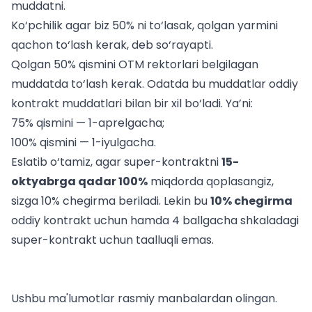
muddatni.
Ko‘pchilik agar biz 50% ni to‘lasak, qolgan yarmini
qachon to‘lash kerak, deb so‘rayapti.
Qolgan 50% qismini OTM rektorlari belgilagan
muddatda to‘lash kerak. Odatda bu muddatlar oddiy
kontrakt muddatlari bilan bir xil bo‘ladi. Ya’ni:
75% qismini — 1-aprelgacha;
100% qismini — 1-iyulgacha.
Eslatib o‘tamiz, agar super-kontraktni
15-
oktyabrga qadar 100%
miqdorda qoplasangiz,
sizga 10% chegirma beriladi. Lekin bu
10% chegirma
oddiy kontrakt uchun hamda 4 ballgacha shkaladagi
super-kontrakt uchun taalluqli emas.
Ushbu ma'lumotlar rasmiy manbalardan olingan.