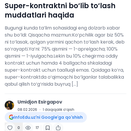
Super-kontraktni bo‘lib to‘lash
muddatlari haqida
Bugungi kunda ta’lim sohasidagi eng dolzarb xabar
shu bo’ldi: Qisqacha mazmun:Ko‘pchilik agar biz 50%
ni to‘lasak, qolgan yarmini qachon to‘lash kerak, deb
so‘rayapti.Ya’ni: 75% qismini — 1-aprelgacha; 100%
qismini — 1-iyulgacha.Lekin bu 10% chegirma oddiy
kontrakt uchun hamda 4 ballgacha shkaladagi
super-kontrakt uchun taalluqli emas. Qoidaga ko‘ra,
super-kontraktda o‘qimoqchi bo‘lganlar talabalikka
qabul qilish to‘g‘risida buyruq […]
Umidjon Esirgapov
U
08.02.2026
·
1
daqiqalik o‘qish
InfoEdu.uz'ni Google'ga qo'shish
0
17