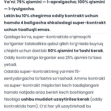
Ya’ni: 75% qismini — 1-aprelgacha; 100% qismini
— 1-iyulgacha.
Lekin bu 10% chegirma oddiy kontrakt uchun
hamda 4 ballgacha shkaladagi super-kontrakt
uchun taalluqli emas.
Qoidaga ko‘ra, super-kontraktda o‘qimoqchi
bo‘lganlar talabalikka qabul qilish to‘g‘risida buyruq
chiqishi uchun dastlab
50% qismini to‘lashi kerak
.
Oddiy kontraktga kirganlar esa 25% qismini to‘lasa
yetadi.
Odatda super-kontraktning yarmini 15-
sentyabrgacha to‘lashni so‘rashadi. Ammo kontrakt
va super-kontrakt miqdorlari kech tasdiqlangani
hamda natijada ariza berish kech boshlangani
hisobiga
ushbu muddat uzaytirilsa kerak
(oddiy
kontraktda ham). O‘zi har yili uzaytirishadi bu