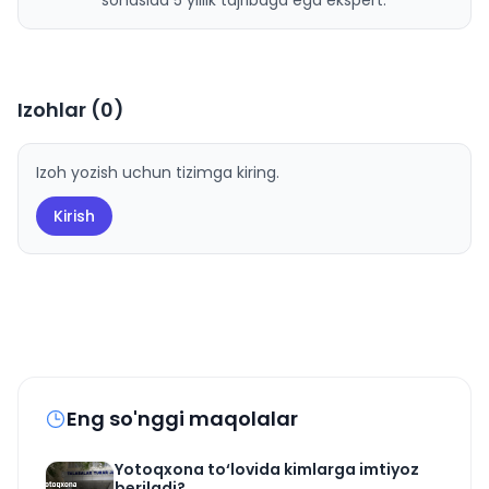
sohasida 5 yillik tajribaga ega ekspert.
Izohlar (
0
)
Izoh yozish uchun tizimga kiring.
Kirish
Eng so'nggi maqolalar
Yotoqxona to‘lovida kimlarga imtiyoz
beriladi?