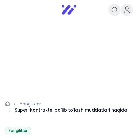
Infoedu
Ta&#039;lim xabarlari va yangili
Yangiliklar
Super-kontraktni bo‘lib to‘lash muddatlari haqida
Yangiliklar