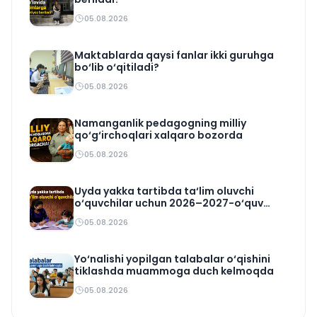
05.08.2026
Maktablarda qaysi fanlar ikki guruhga
bo‘lib o‘qitiladi?
05.08.2026
Namanganlik pedagogning milliy
qo‘g‘irchoqlari xalqaro bozorda
05.08.2026
Uyda yakka tartibda ta‘lim oluvchi
o‘quvchilar uchun 2026–2027-o‘quv
rejasi tasdiqlandi
05.08.2026
Yo‘nalishi yopilgan talabalar o‘qishini
tiklashda muammoga duch kelmoqda
05.08.2026