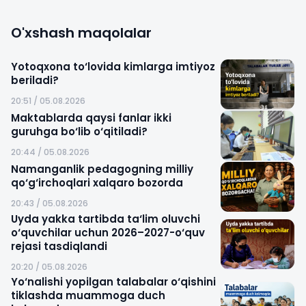
O'xshash maqolalar
Yotoqxona to‘lovida kimlarga imtiyoz
beriladi?
20:51 / 05.08.2026
Maktablarda qaysi fanlar ikki
guruhga bo‘lib o‘qitiladi?
20:44 / 05.08.2026
Namanganlik pedagogning milliy
qo‘g‘irchoqlari xalqaro bozorda
20:43 / 05.08.2026
Uyda yakka tartibda ta‘lim oluvchi
o‘quvchilar uchun 2026–2027-o‘quv
rejasi tasdiqlandi
20:20 / 05.08.2026
Yo‘nalishi yopilgan talabalar o‘qishini
tiklashda muammoga duch