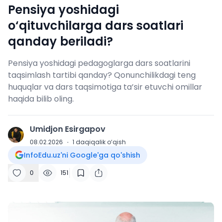
Pensiya yoshidagi
o‘qituvchilarga dars soatlari
qanday beriladi?
Pensiya yoshidagi pedagoglarga dars soatlarini
taqsimlash tartibi qanday? Qonunchilikdagi teng
huquqlar va dars taqsimotiga ta’sir etuvchi omillar
haqida bilib oling.
Umidjon Esirgapov
U
08.02.2026
·
1
daqiqalik o‘qish
InfoEdu.uz'ni Google'ga qo'shish
0
151