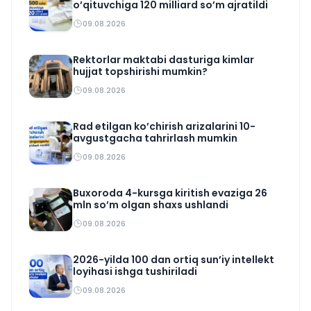
o’qituvchiga 120 milliard so’m ajratildi
09.08.2026
Rektorlar maktabi dasturiga kimlar
hujjat topshirishi mumkin?
09.08.2026
Rad etilgan ko’chirish arizalarini 10-
avgustgacha tahrirlash mumkin
09.08.2026
Buxoroda 4-kursga kiritish evaziga 26
mln so’m olgan shaxs ushlandi
09.08.2026
2026-yilda 100 dan ortiq sun’iy intellekt
loyihasi ishga tushiriladi
09.08.2026