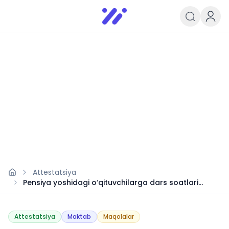
Infoedu
Ta&#039;lim xabarlari va yangili
Attestatsiya
Pensiya yoshidagi o‘qituvchilarga dars soatlari
qanday beriladi?
Attestatsiya
Maktab
Maqolalar