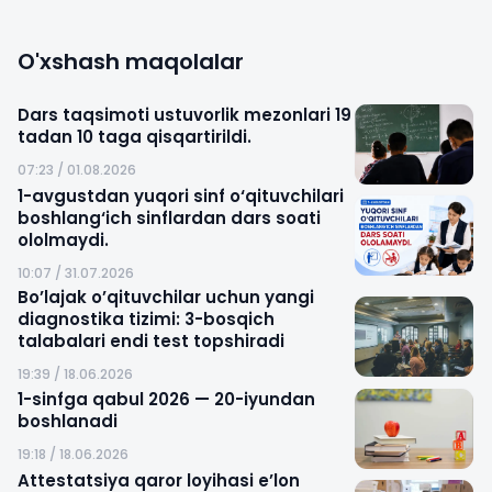
O'xshash maqolalar
Dars taqsimoti ustuvorlik mezonlari 19
tadan 10 taga qisqartirildi.
07:23 / 01.08.2026
1-avgustdan yuqori sinf o‘qituvchilari
boshlang‘ich sinflardan dars soati
ololmaydi.
10:07 / 31.07.2026
Bo’lajak o’qituvchilar uchun yangi
diagnostika tizimi: 3-bosqich
talabalari endi test topshiradi
19:39 / 18.06.2026
1-sinfga qabul 2026 — 20-iyundan
boshlanadi
19:18 / 18.06.2026
Attestatsiya qaror loyihasi e’lon