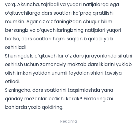
yo‘q. Aksincha, tajribali va yuqori natijalarga ega
o‘qituvchilarga dars soatlari ko‘proq ajratilishi
mumkin. Agar siz o‘z faningizdan chuqur bilim
bersangiz va o‘quvchilaringizning natijalari yuqori
bo‘lsa, dars soatlari hajmi saqlanib qoladi yoki
oshiriladi.
Shuningdek, o‘qituvchilar o‘z dars jarayonlarida sifatni
oshirish uchun zamonaviy
maktab darsliklarini yuklab
olish
imkoniyatidan unumli foydalanishlari tavsiya
etiladi.
Sizningcha, dars soatlarini taqsimlashda yana
qanday mezonlar bo‘lishi kerak? Fikrlaringizni
izohlarda yozib qoldiring.
Reklama