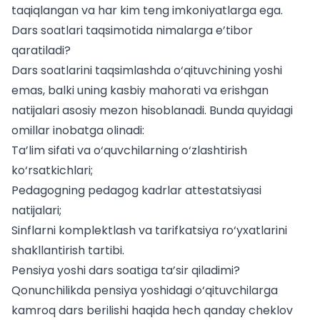
taqiqlangan va har kim teng imkoniyatlarga ega.
Dars soatlari taqsimotida nimalarga e’tibor
qaratiladi?
Dars soatlarini taqsimlashda o‘qituvchining yoshi
emas, balki uning kasbiy mahorati va erishgan
natijalari asosiy mezon hisoblanadi. Bunda quyidagi
omillar inobatga olinadi:
Ta’lim sifati va o‘quvchilarning o‘zlashtirish
ko‘rsatkichlari;
Pedagogning
pedagog kadrlar attestatsiyasi
natijalari;
Sinflarni komplektlash va tarifkatsiya ro‘yxatlarini
shakllantirish tartibi.
Pensiya yoshi dars soatiga ta’sir qiladimi?
Qonunchilikda pensiya yoshidagi o‘qituvchilarga
kamroq dars berilishi haqida hech qanday cheklov