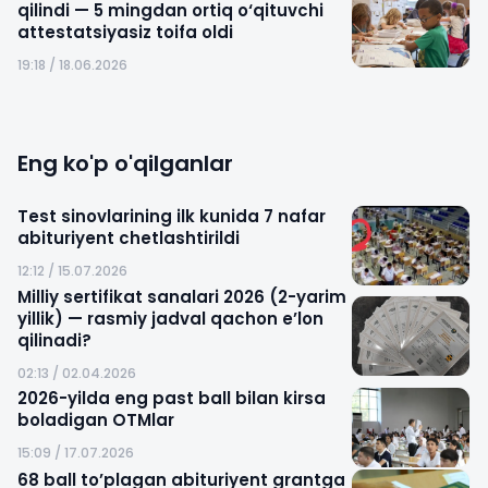
qilindi — 5 mingdan ortiq o‘qituvchi
attestatsiyasiz toifa oldi
19:18 / 18.06.2026
Eng ko'p o'qilganlar
Test sinovlarining ilk kunida 7 nafar
abituriyent chetlashtirildi
12:12 / 15.07.2026
Milliy sertifikat sanalari 2026 (2-yarim
yillik) — rasmiy jadval qachon e’lon
qilinadi?
02:13 / 02.04.2026
2026-yilda eng past ball bilan kirsa
boladigan OTMlar
15:09 / 17.07.2026
68 ball to’plagan abituriyent grantga