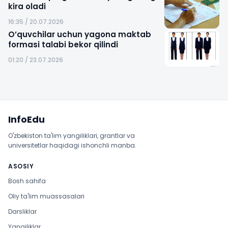
kira oladi
16:35 / 20.07.2026
O’quvchilar uchun yagona maktab
formasi talabi bekor qilindi
01:20 / 23.07.2026
Sayt xaritasi
InfoEdu
O'zbekiston ta'lim yangiliklari, grantlar va
universitetlar haqidagi ishonchli manba.
ASOSIY
Bosh sahifa
Oliy ta'lim muassasalari
Darsliklar
Yangiliklar