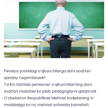
Pensiya yoshidagi o‘qituvchilarga dars soatlari
qanday taqsimlanadi?
Ta’lim tizimida pensioner o‘qituvchilarning dars
soatlari masalasi ko‘plab pedagoglarni qiziqtiradi.
O‘zbekiston Respublikasi Mehnat kodeksining 4-
moddasiga ko‘ra, mehnat sohasida kamsitish