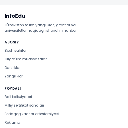
Sayt xaritasi
InfoEdu
O'zbekiston ta'lim yangiliklari, grantlar va
universitetlar haqidagi ishonchli manba.
ASOSIY
Bosh sahifa
Oliy ta'lim muassasalari
Darsliklar
Yangiliklar
FOYDALI
Ball kalkulyatori
Milliy sertifikat sanalari
Pedagog kadrlar attestatsiyasi
Reklama