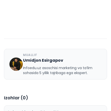
MUALLIF
Umidjon Esirgapov
U
Infoedu.uz asoschisi marketing va ta’lim
sohasida 5 yillik tajribaga ega ekspert.
Izohlar (
0
)