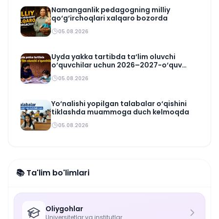
Namanganlik pedagogning milliy
qo‘g‘irchoqlari xalqaro bozorda
05.08.2026
Uyda yakka tartibda ta‘lim oluvchi
o‘quvchilar uchun 2026–2027-o‘quv
rejasi tasdiqlandi
05.08.2026
Yo‘nalishi yopilgan talabalar o‘qishini
tiklashda muammoga duch kelmoqda
05.08.2026
📚 Ta'lim bo'limlari
Oliygohlar
Universitetlar va institutlar