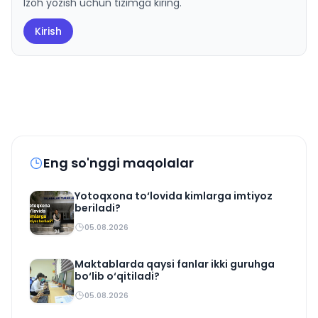
Izoh yozish uchun tizimga kiring.
Kirish
Eng so'nggi maqolalar
Yotoqxona to‘lovida kimlarga imtiyoz
beriladi?
05.08.2026
Maktablarda qaysi fanlar ikki guruhga
bo‘lib o‘qitiladi?
05.08.2026