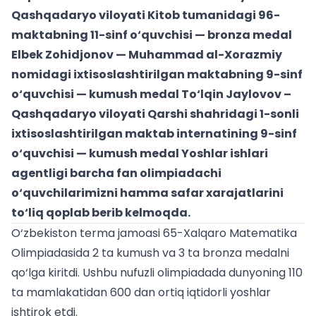
Qashqadaryo viloyati Kitob tumanidagi 96-
maktabning 11-sinf o‘quvchisi — bronza medal
Elbek Zohidjonov — Muhammad al-Xorazmiy
nomidagi ixtisoslashtirilgan maktabning 9-sinf
o‘quvchisi — kumush medal To‘lqin Jaylovov –
Qashqadaryo viloyati Qarshi shahridagi 1-sonli
ixtisoslashtirilgan maktab internatining 9-sinf
o‘quvchisi — kumush medal Yoshlar ishlari
agentligi barcha fan olimpiadachi
o‘quvchilarimizni hamma safar xarajatlarini
to‘liq qoplab berib kelmoqda.
O‘zbekiston terma jamoasi 65-Xalqaro Matematika
Olimpiadasida 2 ta kumush va 3 ta bronza medalni
qo‘lga kiritdi. Ushbu nufuzli olimpiadada dunyoning 110
ta mamlakatidan 600 dan ortiq iqtidorli yoshlar
ishtirok etdi.