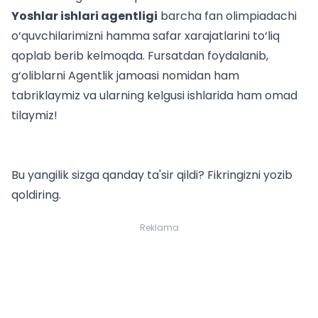
Yoshlar ishlari agentligi
barcha fan olimpiadachi
o‘quvchilarimizni hamma safar xarajatlarini to‘liq
qoplab berib kelmoqda. Fursatdan foydalanib,
g‘oliblarni Agentlik jamoasi nomidan ham
tabriklaymiz va ularning kelgusi ishlarida ham omad
tilaymiz!
Bu yangilik sizga qanday ta'sir qildi? Fikringizni yozib
qoldiring.
Reklama