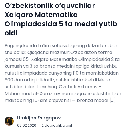
O‘zbekistonlik o‘quvchilar
Xalqaro Matematika
Olimpiadasida 5 ta medal yutib
oldi
Bugungi kunda ta’lim sohasidagi eng dolzarb xabar
shu bo’ldi: Qisqacha mazmun:O‘zbekiston terma
jamoasi 65-Xalqaro Matematika Olimpiadasida 2 ta
kumush va 3 ta bronza medalni qo‘lga kiritdi.Ushbu
nufuzli olimpiadada dunyoning 110 ta mamlakatidan
600 dan ortiq iqtidorli yoshlar ishtirok etdi.Medal
sohiblari bilan tanishing: Ozobek Axtamov –
Muhammad al-Xorazmiy nomidagi ixtisoslashtirilgan
maktabning 10-sinf o‘quvchisi — bronza medal […]
Umidjon Esirgapov
U
08.02.2026
·
2
daqiqalik o‘qish