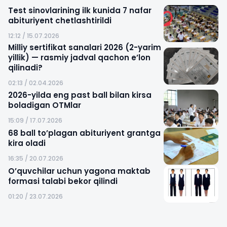
Test sinovlarining ilk kunida 7 nafar
abituriyent chetlashtirildi
12:12 / 15.07.2026
Milliy sertifikat sanalari 2026 (2-yarim
yillik) — rasmiy jadval qachon e’lon
qilinadi?
02:13 / 02.04.2026
2026-yilda eng past ball bilan kirsa
boladigan OTMlar
15:09 / 17.07.2026
68 ball to’plagan abituriyent grantga
kira oladi
16:35 / 20.07.2026
O’quvchilar uchun yagona maktab
formasi talabi bekor qilindi
01:20 / 23.07.2026