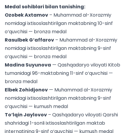
Medal sohiblari bilan tanishing:
Ozobek Axtamov
– Muhammad al-Xorazmiy
nomidagi ixtisoslashtirilgan maktabning 10-sinf
o‘quvchisi — bronza medal
Rasulbek G‘affarov
– Muhammad al-Xorazmiy
nomidagi ixtisoslashtirilgan maktabning 9-sinf
o‘quvchisi — bronza medal
Madina Suyunova
— Qashqadaryo viloyati Kitob
tumanidagi 96-maktabning 11-sinf o‘quvchisi —
bronza medal
Elbek Zohidjonov
— Muhammad al-Xorazmiy
nomidagi ixtisoslashtirilgan maktabning 9-sinf
o‘quvchisi — kumush medal
To‘lqin Jaylovov
– Qashqadaryo viloyati Qarshi
shahridagi 1-sonli ixtisoslashtirilgan maktab
internatining 9-sinf o‘quvchisi — kumush medal