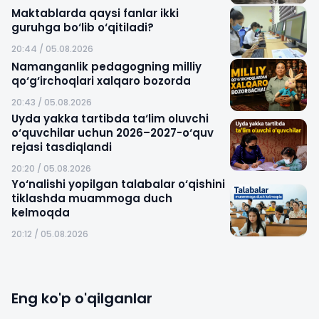
Maktablarda qaysi fanlar ikki
guruhga bo‘lib o‘qitiladi?
20:44 / 05.08.2026
Namanganlik pedagogning milliy
qo‘g‘irchoqlari xalqaro bozorda
20:43 / 05.08.2026
Uyda yakka tartibda ta‘lim oluvchi
o‘quvchilar uchun 2026–2027-o‘quv
rejasi tasdiqlandi
20:20 / 05.08.2026
Yo‘nalishi yopilgan talabalar o‘qishini
tiklashda muammoga duch
kelmoqda
20:12 / 05.08.2026
Eng ko'p o'qilganlar