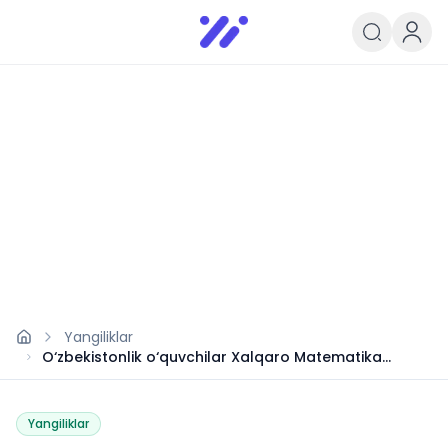
Infoedu
Ta&#039;lim xabarlari va yangili
Yangiliklar
O‘zbekistonlik o‘quvchilar Xalqaro Matematika
Olimpiadasida 5 ta medal yutib oldi
Yangiliklar