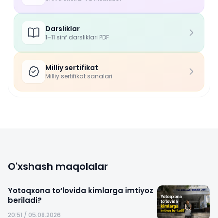
Darsliklar
1–11 sinf darsliklari PDF
Milliy sertifikat
Milliy sertifikat sanalari
O'xshash maqolalar
Yotoqxona to‘lovida kimlarga imtiyoz
beriladi?
20:51 / 05.08.2026