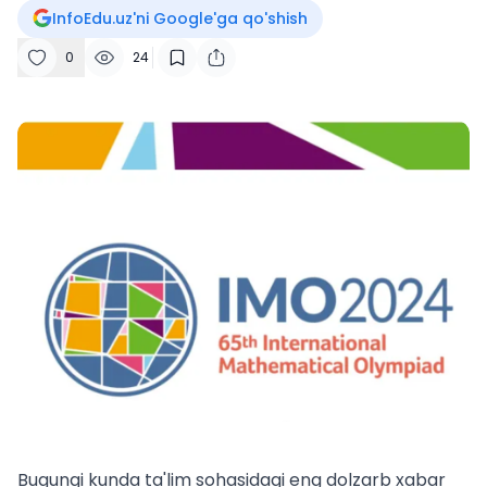
InfoEdu.uz'ni Google'ga qo'shish
0
24
Bugungi kunda ta'lim sohasidagi eng dolzarb xabar