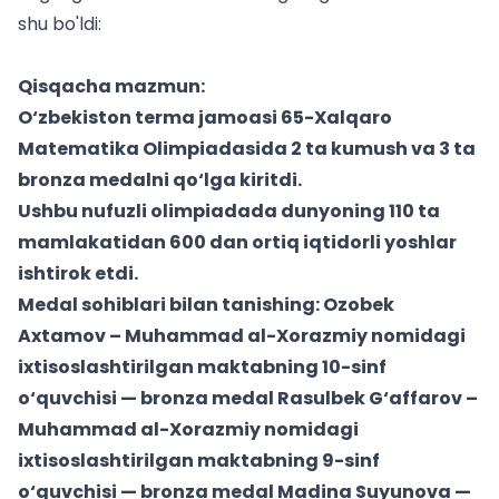
shu bo'ldi:
Qisqacha mazmun:
O‘zbekiston terma jamoasi 65-Xalqaro
Matematika Olimpiadasida 2 ta kumush va 3 ta
bronza medalni qo‘lga kiritdi.
Ushbu nufuzli olimpiadada dunyoning 110 ta
mamlakatidan 600 dan ortiq iqtidorli yoshlar
ishtirok etdi.
Medal sohiblari bilan tanishing: Ozobek
Axtamov – Muhammad al-Xorazmiy nomidagi
ixtisoslashtirilgan maktabning 10-sinf
o‘quvchisi — bronza medal Rasulbek G‘affarov –
Muhammad al-Xorazmiy nomidagi
ixtisoslashtirilgan maktabning 9-sinf
o‘quvchisi — bronza medal Madina Suyunova —