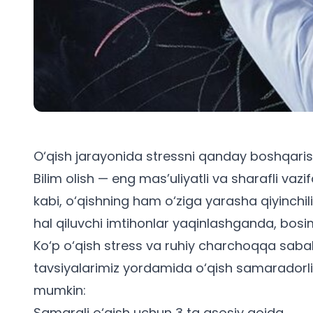
O‘qish jarayonida stressni qanday boshqar
Bilim olish — eng mas’uliyatli va sharafli vaz
kabi, o‘qishning ham o‘ziga yarasha qiyinchili
hal qiluvchi imtihonlar yaqinlashganda, bosi
Ko‘p o‘qish stress va ruhiy charchoqqa saba
tavsiyalarimiz yordamida o‘qish samaradorligi
mumkin:
Samarali o‘qish uchun 3 ta asosiy qoida