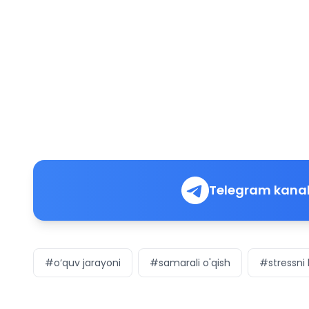
Telegram kanal
#o‘quv jarayoni
#samarali o'qish
#stressni