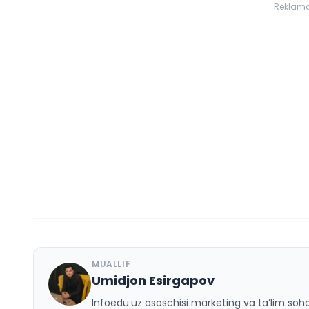
Reklam
MUALLIF
Umidjon Esirgapov
U
Infoedu.uz asoschisi marketing va ta’lim sohas