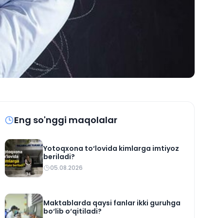
Eng so'nggi maqolalar
Yotoqxona to‘lovida kimlarga imtiyoz
beriladi?
05.08.2026
Maktablarda qaysi fanlar ikki guruhga
bo‘lib o‘qitiladi?