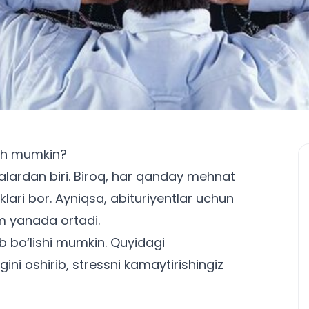
ish mumkin?
ifalardan biri. Biroq, har qanday mehnat
klari bor. Ayniqsa,
abituriyentlar uchun
m yanada ortadi.
b bo‘lishi mumkin. Quyidagi
ni oshirib, stressni kamaytirishingiz