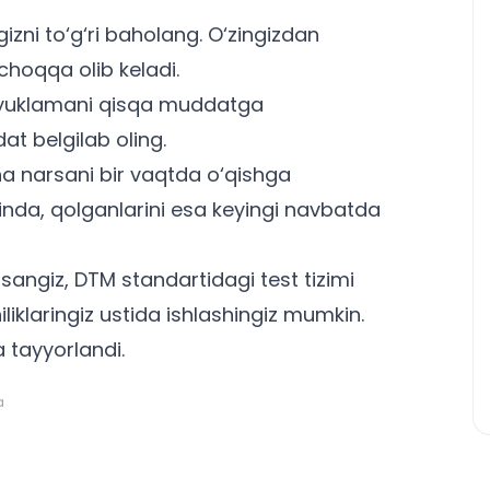
izni to‘g‘ri baholang. O‘zingizdan
choqqa olib keladi.
 yuklamani qisqa muddatga
at belgilab oling.
a narsani bir vaqtda o‘qishga
inda, qolganlarini esa keyingi navbatda
lsangiz,
DTM standartidagi test tizimi
iliklaringiz ustida ishlashingiz mumkin.
 tayyorlandi.
a