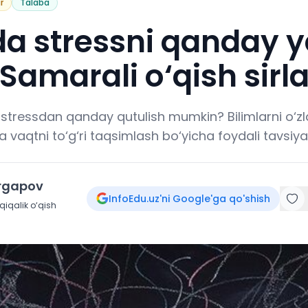
r
Talaba
da stressni qanday 
Samarali o‘qish sirla
 stressdan qanday qutulish mumkin? Bilimlarni o‘zl
a vaqtni to‘g‘ri taqsimlash bo‘yicha foydali tavsiya
irgapov
InfoEdu.uz'ni Google'ga qo'shish
iqalik o‘qish