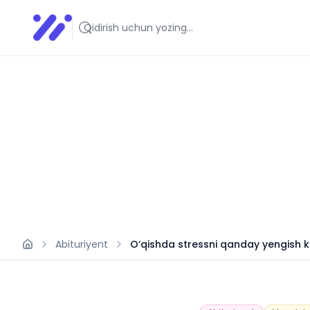
Infoedu
Ta&#039;lim xabarlari va yangiliklari
Abituriyent
O‘qishda stressni qanday yengish ke