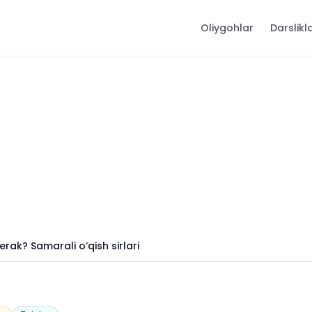
Oliygohlar
Darslikl
rak? Samarali o‘qish sirlari