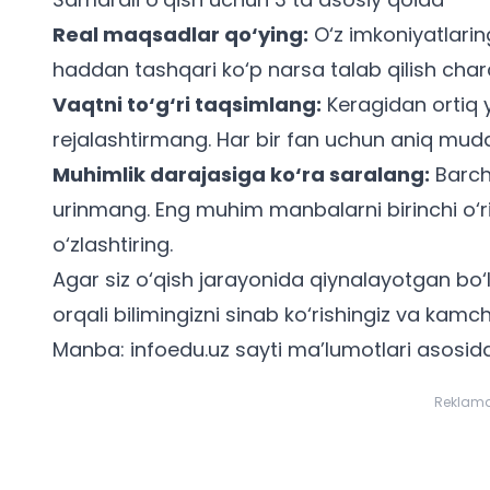
Real maqsadlar qo‘ying:
O‘z imkoniyatlaring
haddan tashqari ko‘p narsa talab qilish char
Vaqtni to‘g‘ri taqsimlang:
Keragidan ortiq
rejalashtirmang. Har bir fan uchun aniq mudd
Muhimlik darajasiga ko‘ra saralang:
Barch
urinmang. Eng muhim manbalarni birinchi o‘r
o‘zlashtiring.
Agar siz o‘qish jarayonida qiynalayotgan bo‘
orqali bilimingizni sinab ko‘rishingiz va kamch
Manba: infoedu.uz sayti ma’lumotlari asosida
Reklam