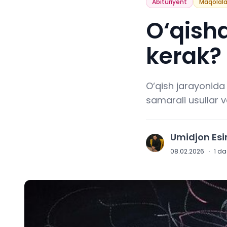
Abituriyent
Maqolala
O‘qish
kerak? 
O‘qish jarayonida
samarali usullar v
Umidjon Es
U
08.02.2026
·
1
daq