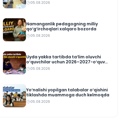
05.08.2026
Namanganlik pedagogning milliy
qo‘g‘irchoqlari xalqaro bozorda
05.08.2026
Uyda yakka tartibda ta‘lim oluvchi
o‘quvchilar uchun 2026–2027-o‘quv
rejasi tasdiqlandi
05.08.2026
Yo‘nalishi yopilgan talabalar o‘qishini
tiklashda muammoga duch kelmoqda
05.08.2026