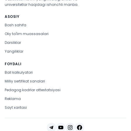
universitetlar haqidagi ishonchli manba.
ASOSIY
Bosh sahifa
Oliy ta'lim muassasalari
Darsliklar
Yangiliklar
FOYDALI
Ball kalkulyatori
Milliy sertifikat sanalari
Pedagog kadrlar attestatsiyasi
Reklama
Sayt xaritasi