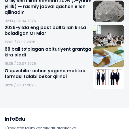
Milliy sertifikat sanalari 2026 (2-yarim
yillik) — rasmiy jadval qachon e’lon
qilinadi?
02:13 / 02.04.2026
2026-yilda eng past ball bilan kirsa
boladigan OTMlar
15:09 / 17.07.2026
68 ball to’plagan abituriyent grantga
kira oladi
16:35 / 20.07.2026
O’quvchilar uchun yagona maktab
formasi talabi bekor qilindi
01:20 / 23.07.2026
Sayt xaritasi
InfoEdu
O'zbekiston ta'lim yangiliklari, grantlar va