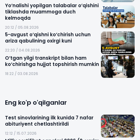
Yo‘nalishi yopilgan talabalar o‘qishini
tiklashda muammoga duch
kelmoqda
20:12 / 05.08.2026
5-avgust o‘qishni ko‘chirish uchun
ariza qabulining oxirgi kuni
22:20 / 04.08.2026
O‘tgan yilgi transkript bilan ham
ko‘chirishga hujjat topshirish mumkin
18:22 / 03.08.2026
Eng ko'p o'qilganlar
Test sinovlarining ilk kunida 7 nafar
abituriyent chetlashtirildi
12:12 / 15.07.2026