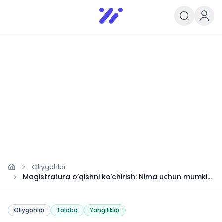
Infoedu
Ta&#039;lim xabarlari va yangili
Oliygohlar
Magistratura o’qishni ko’chirish: Nima uchun mumkin
emas?
Oliygohlar
Talaba
Yangiliklar