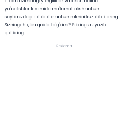
Ta'lim tizimidagi yangiliklar va
kirish ballari
yo'nalishlar kesimida
ma'lumot olish uchun
saytimizdagi
talabalar uchun
ruknini kuzatib boring.
Sizningcha, bu qoida to'g'rimi? Fikringizni yozib
qoldiring.
Reklama