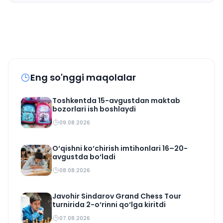
Eng so'nggi maqolalar
Toshkentda 15-avgustdan maktab
bozorlari ish boshlaydi
09.08.2026
O‘qishni ko‘chirish imtihonlari 16–20-
avgustda bo‘ladi
08.08.2026
Javohir Sindarov Grand Chess Tour
turnirida 2-o‘rinni qo‘lga kiritdi
07.08.2026