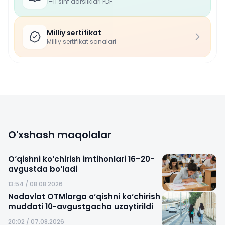
1–11 sinf darsliklari PDF
Milliy sertifikat
Milliy sertifikat sanalari
O'xshash maqolalar
O‘qishni ko‘chirish imtihonlari 16–20-
avgustda bo‘ladi
13:54 / 08.08.2026
Nodavlat OTMlarga o‘qishni ko‘chirish
muddati 10-avgustgacha uzaytirildi
20:02 / 07.08.2026