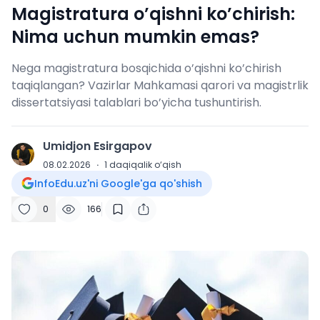
Magistratura o’qishni ko’chirish:
Nima uchun mumkin emas?
Nega magistratura bosqichida o’qishni ko’chirish
taqiqlangan? Vazirlar Mahkamasi qarori va magistrlik
dissertatsiyasi talablari bo’yicha tushuntirish.
Umidjon Esirgapov
U
08.02.2026
·
1
daqiqalik o‘qish
InfoEdu.uz'ni Google'ga qo'shish
0
166