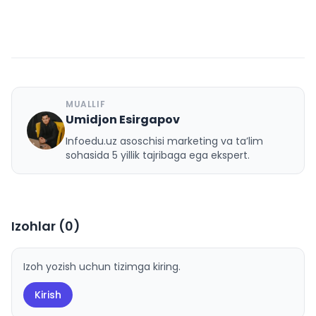
MUALLIF
Umidjon Esirgapov
U
Infoedu.uz asoschisi marketing va ta’lim
sohasida 5 yillik tajribaga ega ekspert.
Izohlar (
0
)
Izoh yozish uchun tizimga kiring.
Kirish