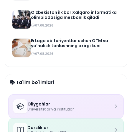
O‘zbekiston ilk bor Xalqaro informatika
olimpiadasiga mezbonlik qiladi
07.08.2026
Ertaga abituriyentlar uchun OTM va
yo‘nalish tanlashning oxirgi kuni
07.08.2026
📚 Ta'lim bo'limlari
Oliygohlar
Universitetlar va institutlar
Darsliklar