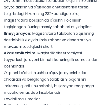
Oliy ta'lim muassasalari talabalari o'qishini ko'chirish,
qayta tiklash va o'qishdan chetlashtirish tartibi
to'g'risidagi Nizomning 232-bandiga ko'ra,
magistratura bosqichida o'qishni ko'chirish
taqiqlangan. Buning asosiy sabablari quyidagilar:
Ilmiy jarayon:
Magistratura talabalari o'qishning
dastlabki ikki oyida ilmiy rahbar va dissertatsiya
mavzusini tasdiqlashi shart.
Akademik tizim:
Magistrlik dissertatsiyasi
tayyorlash jarayoni birinchi kursning ilk semestridan
boshlanadi.
O'qishni ko'chirish ushbu o'quv jarayonini izdan
chiqaradi va belgilangan talablarni bajarishni
imkonsiz qiladi. Shu sababli, bu jarayon maqsadga
muvofiq emas deb hisoblanadi.
Foydali ma'lumotlar