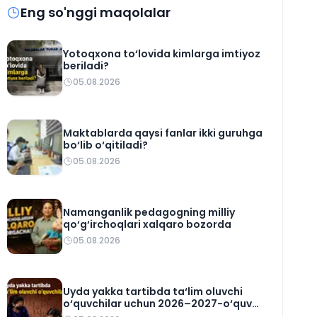
Eng so'nggi maqolalar
Yotoqxona to‘lovida kimlarga imtiyoz
beriladi?
05.08.2026
Maktablarda qaysi fanlar ikki guruhga
bo‘lib o‘qitiladi?
05.08.2026
Namanganlik pedagogning milliy
qo‘g‘irchoqlari xalqaro bozorda
05.08.2026
Uyda yakka tartibda ta‘lim oluvchi
o‘quvchilar uchun 2026–2027-o‘quv
rejasi tasdiqlandi