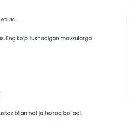
etiladi.
s. Eng ko‘p tushadigan mavzularga
.
stoz bilan natija tezroq bo‘ladi.