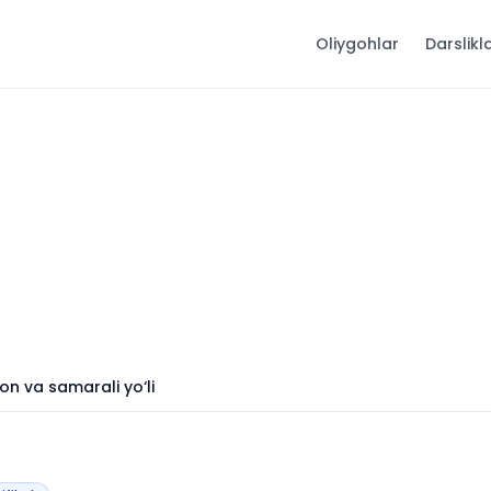
Oliygohlar
Darslikl
son va samarali yo‘li