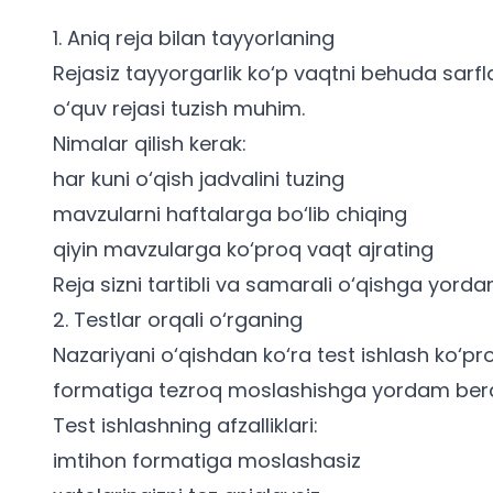
1. Aniq reja bilan tayyorlaning
Rejasiz tayyorgarlik ko‘p vaqtni behuda sarfl
o‘quv rejasi tuzish muhim.
Nimalar qilish kerak:
har kuni o‘qish jadvalini tuzing
mavzularni haftalarga bo‘lib chiqing
qiyin mavzularga ko‘proq vaqt ajrating
Reja sizni tartibli va samarali o‘qishga yorda
2. Testlar orqali o‘rganing
Nazariyani o‘qishdan ko‘ra test ishlash ko‘p
formatiga tezroq moslashishga yordam bera
Test ishlashning afzalliklari:
imtihon formatiga moslashasiz