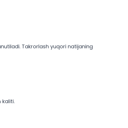
nutiladi. Takrorlash yuqori natijaning
aliti.