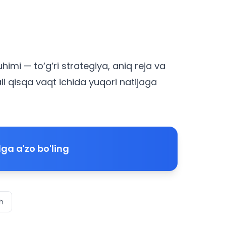
uhimi — to‘g‘ri strategiya, aniq reja va
i qisqa vaqt ichida yuqori natijaga
ga a'zo bo'ling
h