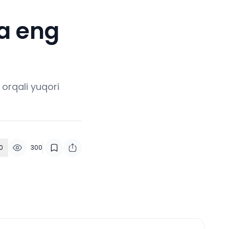
ta eng
h orqali yuqori
0
300