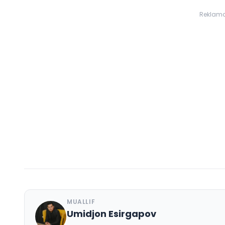
Reklam
MUALLIF
Umidjon Esirgapov
U