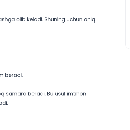
ashga olib keladi. Shuning uchun aniq
m beradi.
roq samara beradi. Bu usul imtihon
di.