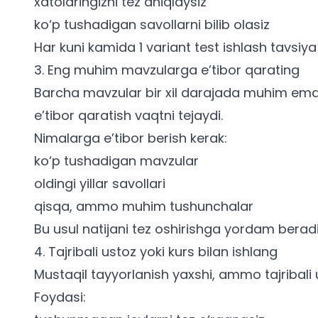
xatolaringizni tez aniqlaysiz
ko‘p tushadigan savollarni bilib olasiz
Har kuni kamida 1 variant test ishlash tavsiya 
3. Eng muhim mavzularga e’tibor qarating
Barcha mavzular bir xil darajada muhim ema
e’tibor qaratish vaqtni tejaydi.
Nimalarga e’tibor berish kerak:
ko‘p tushadigan mavzular
oldingi yillar savollari
qisqa, ammo muhim tushunchalar
Bu usul natijani tez oshirishga yordam beradi
4. Tajribali ustoz yoki kurs bilan ishlang
Mustaqil tayyorlanish yaxshi, ammo tajribali u
Foydasi: