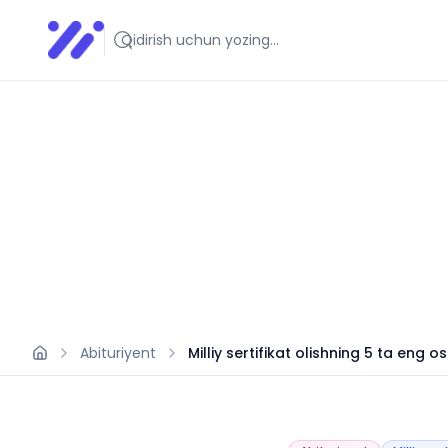
Infoedu
Ta&#039;lim xabarlari va yangiliklari
Abituriyent
Milliy sertifikat olishning 5 ta eng o