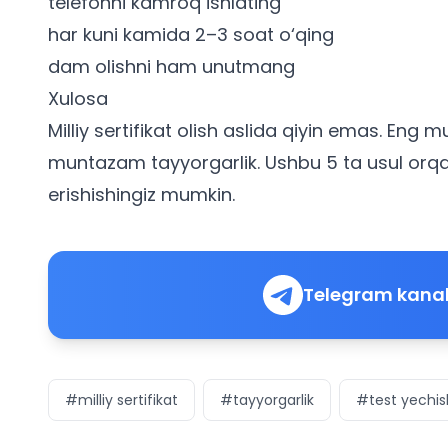
telefonni kamroq ishlating
har kuni kamida 2–3 soat o‘qing
dam olishni ham unutmang
Xulosa
Milliy sertifikat olish aslida qiyin emas. Eng m
muntazam tayyorgarlik. Ushbu 5 ta usul orqal
erishishingiz mumkin.
Telegram kanal
#milliy sertifikat
#tayyorgarlik
#test yechis