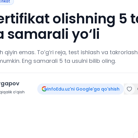
tifikat
sertifikat olishning 5 
 samarali yo‘li
lish qiyin emas. To‘g‘ri reja, test ishlash va takrorlas
mumkin. Eng samarali 5 ta usulni bilib oling.
irgapov
InfoEdu.uz'ni Google'ga qo'shish
iqalik o‘qish