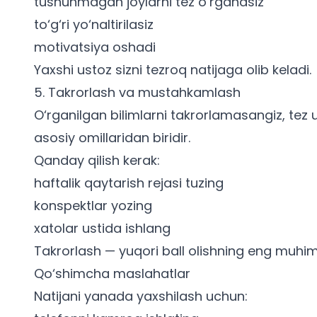
tushunmagan joylarni tez o‘rganasiz
to‘g‘ri yo‘naltirilasiz
motivatsiya oshadi
Yaxshi ustoz sizni tezroq natijaga olib keladi.
5. Takrorlash va mustahkamlash
O‘rganilgan bilimlarni takrorlamasangiz, tez u
asosiy omillaridan biridir.
Qanday qilish kerak:
haftalik qaytarish rejasi tuzing
konspektlar yozing
xatolar ustida ishlang
Takrorlash — yuqori ball olishning eng muhim k
Qo‘shimcha maslahatlar
Natijani yanada yaxshilash uchun: