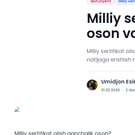
Abituriyent
Milliy ser
Milliy 
oson va
Milliy sertifikat o
natijaga erishish 
Umidjon Es
U
31.03.2026
·
2
daq
Milliy sertifikat olish qanchalik oson?