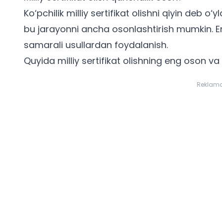
Ko‘pchilik
milliy sertifikat olish
ni qiyin deb o‘yl
bu jarayonni ancha osonlashtirish mumkin. En
samarali usullardan foydalanish.
Quyida milliy sertifikat olishning eng oson va 
Reklam