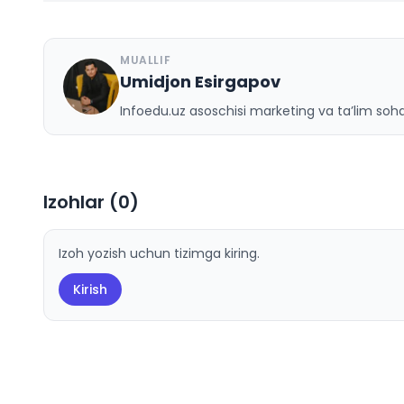
MUALLIF
Umidjon Esirgapov
U
Infoedu.uz asoschisi marketing va ta’lim sohas
Izohlar (
0
)
Izoh yozish uchun tizimga kiring.
Kirish