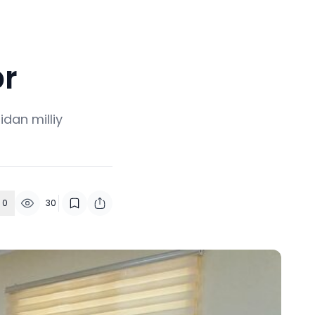
br
idan milliy
0
30