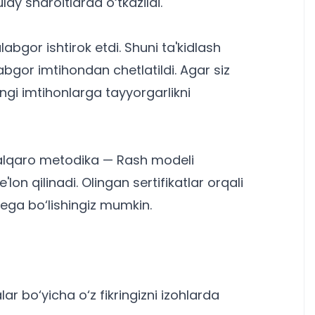
ay sharoitlarda o‘tkazildi.
bgor ishtirok etdi. Shuni ta'kidlash
abgor imtihondan chetlatildi. Agar siz
ingi imtihonlarga tayyorgarlikni
a xalqaro metodika — Rash modeli
on qilinadi. Olingan sertifikatlar orqali
ega bo‘lishingiz mumkin.
r bo‘yicha o‘z fikringizni izohlarda