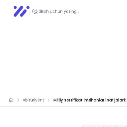
Infoedu
Ta&#039;lim xabarlari va yangiliklari
Abituriyent
Milliy sertifikat imtihonlari natijalar