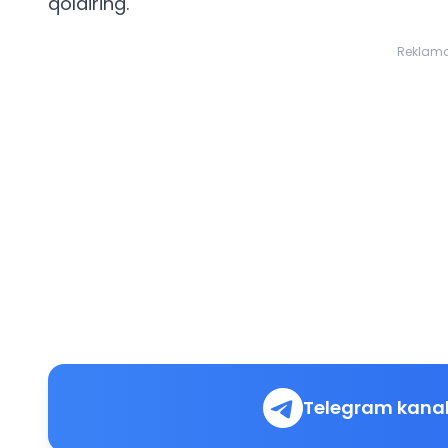
qoldiring.
Reklam
Telegram kanal