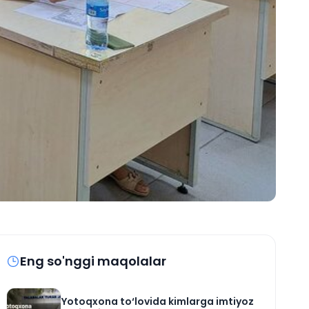
Eng so'nggi maqolalar
Yotoqxona to‘lovida kimlarga imtiyoz