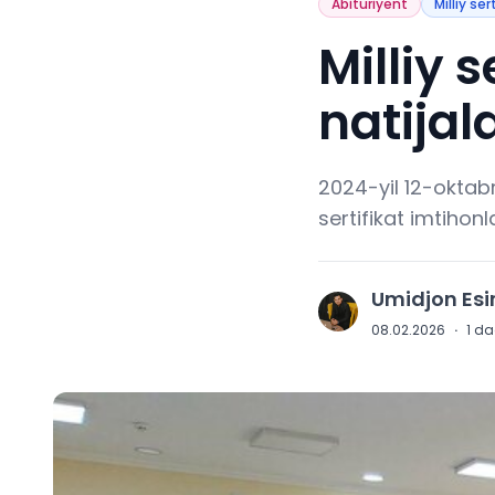
Abituriyent
Milliy ser
Milliy s
natijal
2024-yil 12-oktabr
sertifikat imtihonl
Umidjon Es
U
08.02.2026
·
1
daq