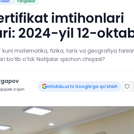
tifikat
Yangiliklar
ertifikat imtihonlari
ari: 2024-yil 12-okta
 kuni matematika, fizika, tarix va geografiya fanlar
ari bo‘lib o‘tdi. Natijalar qachon chiqadi?
irgapov
InfoEdu.uz'ni Google'ga qo'shish
iqalik o‘qish