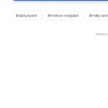
#abituriyent
#imtihon natijalari
#milliy sert
Reklam