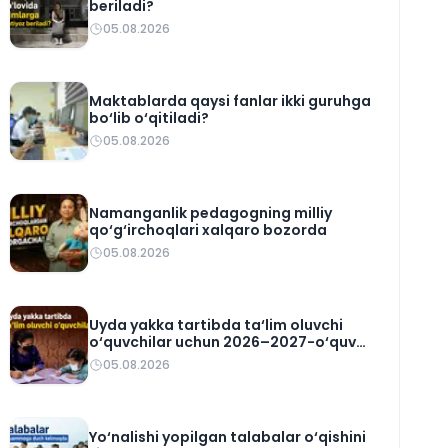
beriladi?
05.08.2026
Maktablarda qaysi fanlar ikki guruhga
bo‘lib o‘qitiladi?
05.08.2026
Namanganlik pedagogning milliy
qo‘g‘irchoqlari xalqaro bozorda
05.08.2026
Uyda yakka tartibda ta‘lim oluvchi
o‘quvchilar uchun 2026–2027-o‘quv
rejasi tasdiqlandi
05.08.2026
Yo‘nalishi yopilgan talabalar o‘qishini