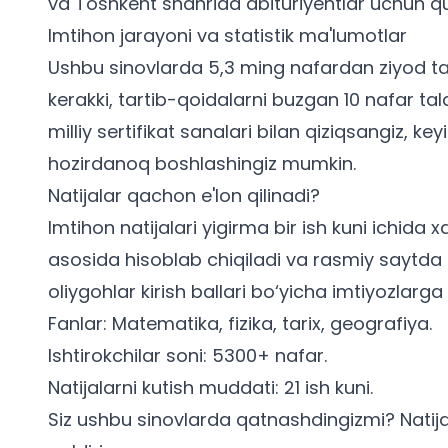
va Toshkent shahrida abituriyentlar uchun qul
Imtihon jarayoni va statistik ma'lumotlar
Ushbu sinovlarda 5,3 ming nafardan ziyod tala
kerakki, tartib-qoidalarni buzgan 10 nafar tal
milliy sertifikat sanalari
bilan qiziqsangiz, key
hozirdanoq boshlashingiz mumkin.
Natijalar qachon e'lon qilinadi?
Imtihon natijalari yigirma bir ish kuni ichid
asosida hisoblab chiqiladi va rasmiy saytda e'l
oliygohlar kirish ballari
bo‘yicha imtiyozlarga 
Fanlar: Matematika, fizika, tarix, geografiya.
Ishtirokchilar soni: 5300+ nafar.
Natijalarni kutish muddati: 21 ish kuni.
Siz ushbu sinovlarda qatnashdingizmi? Natijala