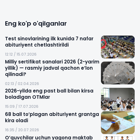
Eng ko'p o'qilganlar
Test sinovlarining ilk kunida 7 nafar
abituriyent chetlashtirildi
12:12 / 15.07.2026
Milliy sertifikat sanalari 2026 (2-yarim
yillik) — rasmiy jadval qachon e’lon
qilinadi?
02:13 / 02.04.2026
2026-yilda eng past ball bilan kirsa
boladigan OTMlar
15:09 / 17.07.2026
68 ball to’plagan abituriyent grantga
kira oladi
16:35 / 20.07.2026
O’quvchilar uchun yagona maktab