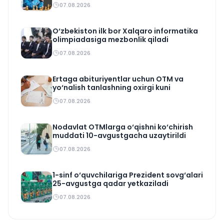
07.08.2026
O‘zbekiston ilk bor Xalqaro informatika
olimpiadasiga mezbonlik qiladi
07.08.2026
Ertaga abituriyentlar uchun OTM va
yo‘nalish tanlashning oxirgi kuni
07.08.2026
Nodavlat OTMlarga o‘qishni ko‘chirish
muddati 10-avgustgacha uzaytirildi
07.08.2026
1-sinf o‘quvchilariga Prezident sovg‘alari
25-avgustga qadar yetkaziladi
07.08.2026