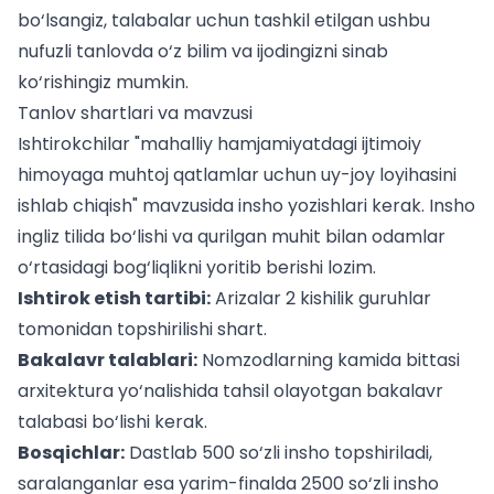
bo‘lsangiz,
talabalar uchun
tashkil etilgan ushbu
nufuzli tanlovda o‘z bilim va ijodingizni sinab
ko‘rishingiz mumkin.
Tanlov shartlari va mavzusi
Ishtirokchilar "mahalliy hamjamiyatdagi ijtimoiy
himoyaga muhtoj qatlamlar uchun uy-joy loyihasini
ishlab chiqish" mavzusida insho yozishlari kerak. Insho
ingliz tilida bo‘lishi va qurilgan muhit bilan odamlar
o‘rtasidagi bog‘liqlikni yoritib berishi lozim.
Ishtirok etish tartibi:
Arizalar 2 kishilik guruhlar
tomonidan topshirilishi shart.
Bakalavr talablari:
Nomzodlarning kamida bittasi
arxitektura yo‘nalishida tahsil olayotgan bakalavr
talabasi bo‘lishi kerak.
Bosqichlar:
Dastlab 500 so‘zli insho topshiriladi,
saralanganlar esa yarim-finalda 2500 so‘zli insho