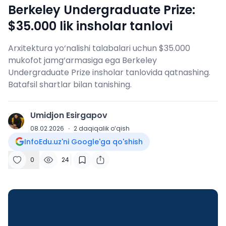
Berkeley Undergraduate Prize:
$35.000 lik insholar tanlovi
Arxitektura yo‘nalishi talabalari uchun $35.000
mukofot jamg‘armasiga ega Berkeley
Undergraduate Prize insholar tanlovida qatnashing.
Batafsil shartlar bilan tanishing.
Umidjon Esirgapov
U
08.02.2026
·
2
daqiqalik o‘qish
InfoEdu.uz'ni Google'ga qo'shish
0
24