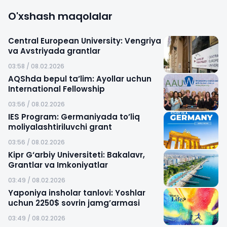
O'xshash maqolalar
Central European University: Vengriya
va Avstriyada grantlar
03:58 / 08.02.2026
AQShda bepul ta’lim: Ayollar uchun
International Fellowship
03:56 / 08.02.2026
IES Program: Germaniyada to’liq
moliyalashtiriluvchi grant
03:56 / 08.02.2026
Kipr G‘arbiy Universiteti: Bakalavr,
Grantlar va Imkoniyatlar
03:49 / 08.02.2026
Yaponiya insholar tanlovi: Yoshlar
uchun 2250$ sovrin jamg’armasi
03:49 / 08.02.2026