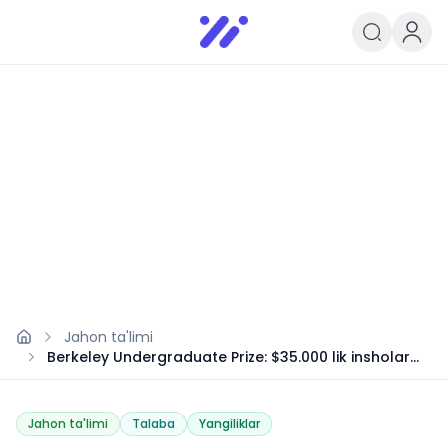
Infoedu
Ta&#039;lim xabarlari va yangili
Jahon ta'limi
Berkeley Undergraduate Prize: $35.000 lik insholar
tanlovi
Jahon ta'limi
Talaba
Yangiliklar