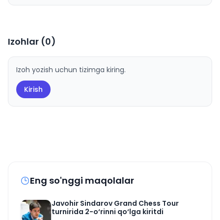
Izohlar (
0
)
Izoh yozish uchun tizimga kiring.
Kirish
Eng so'nggi maqolalar
Javohir Sindarov Grand Chess Tour
turnirida 2-o‘rinni qo‘lga kiritdi