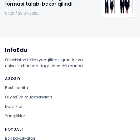
formasi talabi bekor qilindi
01:20 / 23.07.2026
Sayt xaritasi
InfoEdu
O'zbekiston ta'lim yangiliklari, grantlar va
universitetlar haqidagi ishonchli manba.
ASOSIY
Bosh sahifa
Oliy ta'lim muassasalari
Darsliklar
Yangiliklar
FOYDALI
Ball kalkulyatori