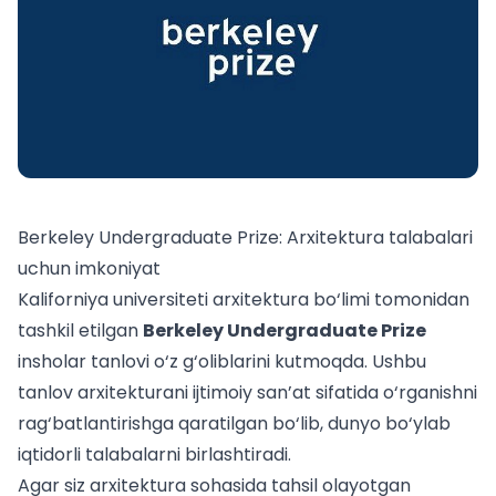
Berkeley Undergraduate Prize: Arxitektura talabalari
uchun imkoniyat
Kaliforniya universiteti arxitektura bo‘limi tomonidan
tashkil etilgan
Berkeley Undergraduate Prize
insholar tanlovi o‘z g‘oliblarini kutmoqda. Ushbu
tanlov arxitekturani ijtimoiy san’at sifatida o‘rganishni
rag‘batlantirishga qaratilgan bo‘lib, dunyo bo‘ylab
iqtidorli talabalarni birlashtiradi.
Agar siz arxitektura sohasida tahsil olayotgan