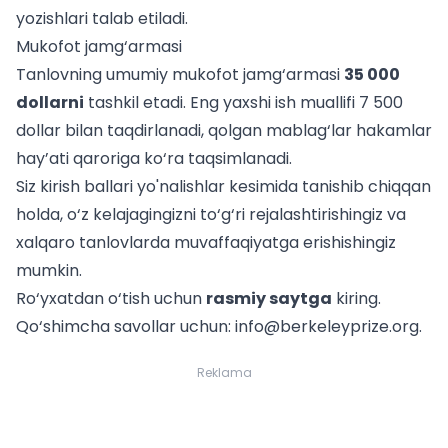
yozishlari talab etiladi.
Mukofot jamg‘armasi
Tanlovning umumiy mukofot jamg‘armasi
35 000
dollarni
tashkil etadi. Eng yaxshi ish muallifi 7 500
dollar bilan taqdirlanadi, qolgan mablag‘lar hakamlar
hay’ati qaroriga ko‘ra taqsimlanadi.
Siz
kirish ballari yo'nalishlar kesimida
tanishib chiqqan
holda, o‘z kelajagingizni to‘g‘ri rejalashtirishingiz va
xalqaro tanlovlarda muvaffaqiyatga erishishingiz
mumkin.
Ro‘yxatdan o‘tish uchun
rasmiy saytga
kiring.
Qo‘shimcha savollar uchun:
info@berkeleyprize.org
.
Reklama