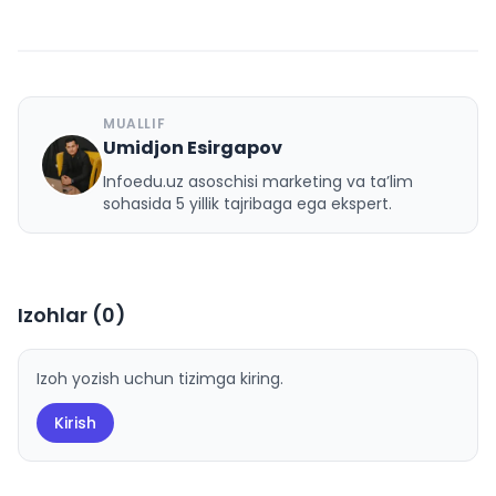
MUALLIF
Umidjon Esirgapov
U
Infoedu.uz asoschisi marketing va ta’lim
sohasida 5 yillik tajribaga ega ekspert.
Izohlar (
0
)
Izoh yozish uchun tizimga kiring.
Kirish