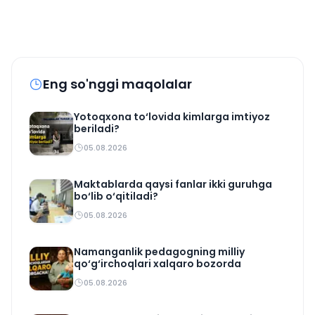
Eng so'nggi maqolalar
Yotoqxona to‘lovida kimlarga imtiyoz
beriladi?
05.08.2026
Maktablarda qaysi fanlar ikki guruhga
bo‘lib o‘qitiladi?
05.08.2026
Namanganlik pedagogning milliy
qo‘g‘irchoqlari xalqaro bozorda
05.08.2026