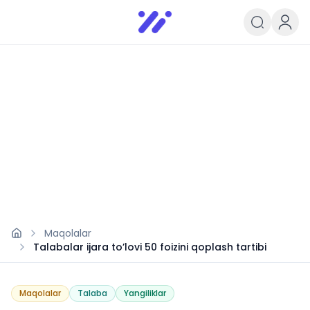
Infoedu
Ta&#039;lim xabarlari va yangili
Maqolalar
Talabalar ijara to’lovi 50 foizini qoplash tartibi
Maqolalar
Talaba
Yangiliklar