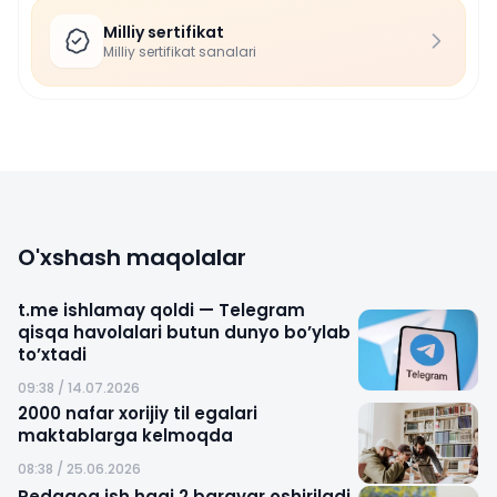
Milliy sertifikat
Milliy sertifikat sanalari
O'xshash maqolalar
t.me ishlamay qoldi — Telegram
qisqa havolalari butun dunyo bo’ylab
to’xtadi
09:38 / 14.07.2026
2000 nafar xorijiy til egalari
maktablarga kelmoqda
08:38 / 25.06.2026
Pedagog ish haqi 2 baravar oshiriladi