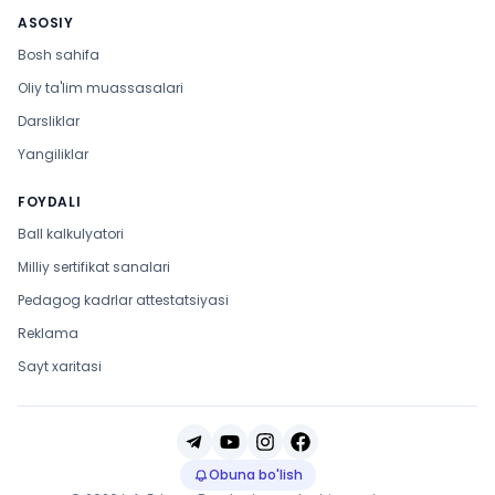
ASOSIY
Bosh sahifa
Oliy ta'lim muassasalari
Darsliklar
Yangiliklar
FOYDALI
Ball kalkulyatori
Milliy sertifikat sanalari
Pedagog kadrlar attestatsiyasi
Reklama
Sayt xaritasi
Obuna bo'lish