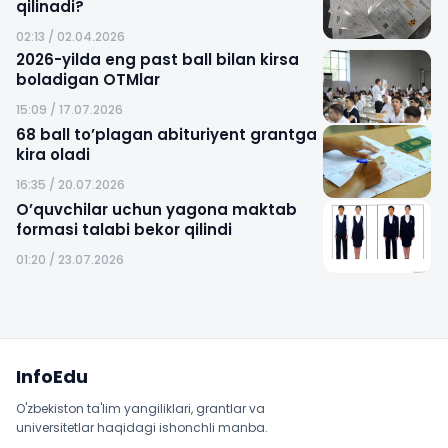
qilinadi?
02:13 / 02.04.2026
2026-yilda eng past ball bilan kirsa
boladigan OTMlar
15:09 / 17.07.2026
68 ball to’plagan abituriyent grantga
kira oladi
16:35 / 20.07.2026
O’quvchilar uchun yagona maktab
formasi talabi bekor qilindi
01:20 / 23.07.2026
Sayt xaritasi
InfoEdu
O'zbekiston ta'lim yangiliklari, grantlar va
universitetlar haqidagi ishonchli manba.