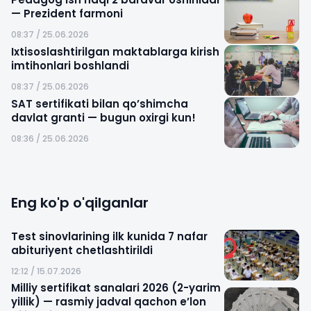
— Prezident farmoni
08:37 / 25.06.2026
Ixtisoslashtirilgan maktablarga kirish
imtihonlari boshlandi
08:37 / 25.06.2026
SAT sertifikati bilan qo’shimcha
davlat granti — bugun oxirgi kun!
08:36 / 25.06.2026
Eng ko'p o'qilganlar
Test sinovlarining ilk kunida 7 nafar
abituriyent chetlashtirildi
12:12 / 15.07.2026
Milliy sertifikat sanalari 2026 (2-yarim
yillik) — rasmiy jadval qachon e’lon