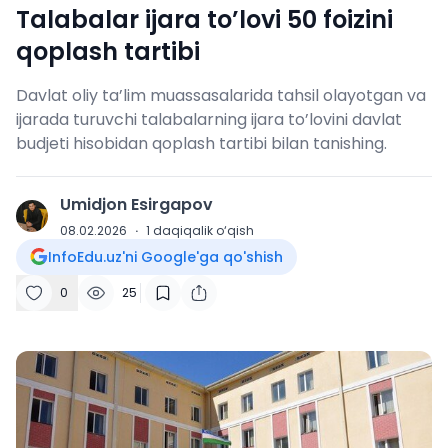
Talabalar ijara to’lovi 50 foizini
qoplash tartibi
Davlat oliy ta’lim muassasalarida tahsil olayotgan va
ijarada turuvchi talabalarning ijara to’lovini davlat
budjeti hisobidan qoplash tartibi bilan tanishing.
Umidjon Esirgapov
U
08.02.2026
·
1
daqiqalik o‘qish
InfoEdu.uz'ni Google'ga qo'shish
0
25