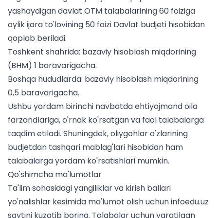
yashaydigan davlat OTM talabalarining 60 foiziga
oylik ijara to'lovining 50 foizi Davlat budjeti hisobidan
qoplab beriladi.
Toshkent shahrida: bazaviy hisoblash miqdorining
(BHM) 1 baravarigacha.
Boshqa hududlarda: bazaviy hisoblash miqdorining
0,5 baravarigacha.
Ushbu yordam birinchi navbatda ehtiyojmand oila
farzandlariga, o'rnak ko'rsatgan va faol talabalarga
taqdim etiladi. Shuningdek, oliygohlar o'zlarining
budjetdan tashqari mablag'lari hisobidan ham
talabalarga yordam ko'rsatishlari mumkin.
Qo'shimcha ma'lumotlar
Ta'lim sohasidagi yangiliklar va
kirish ballari
yo'nalishlar kesimida
ma'lumot olish uchun infoedu.uz
saytini kuzatib boring. Talabalar uchun yaratilgan