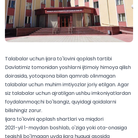
Talabalar uchun ijara to'lovini qoplash tartibi
Davlatimiz tomonidan yoshlarni ijtimoiy himoya qilish
doirasida, yotoqxona bilan qamrab olinmagan
talabalar uchun muhim imtiyozlar joriy etilgan. Agar
siz
talabalar uchun
ajratilgan ushbu imkoniyatlardan
foydalanmoqchi bo'lsangiz, quyidagi qoidalarni
bilishingiz zarur.
Ijara to'lovini qoplash shartlari va miqdori
2021-yil 1-maydan boshlab, o'ziga yoki ota-onasiga
tegishli bo'lmagan uyda ijara huquqi asosida