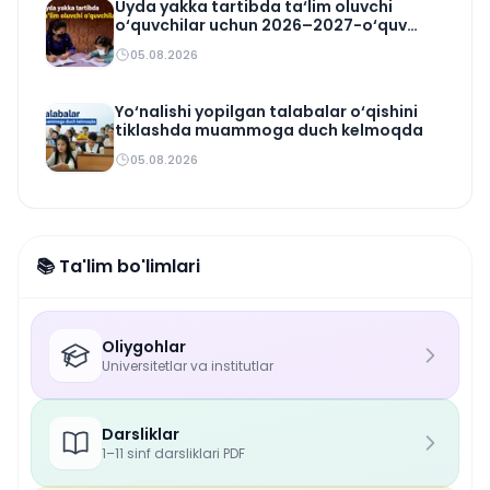
Uyda yakka tartibda ta‘lim oluvchi
o‘quvchilar uchun 2026–2027-o‘quv
rejasi tasdiqlandi
05.08.2026
Yo‘nalishi yopilgan talabalar o‘qishini
tiklashda muammoga duch kelmoqda
05.08.2026
📚 Ta'lim bo'limlari
Oliygohlar
Universitetlar va institutlar
Darsliklar
1–11 sinf darsliklari PDF