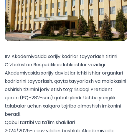
IIV Akademiyasida xorijiy kadrlar tayyorlash tizimi
O‘zbekiston Respublikasi Ichki ishlar vazirligi
Akademiyasida xorijiy davlatlar ichki ishlar organlari
kadrlarini tayyorlash, qayta tayyorlash va malakasini
oshirish tizimini joriy etish to‘g‘risidagi Prezident
qarori (PQ–282-son) qabul qilindi. Ushbu yangilik
talabalar uchun
xalqaro tajriba almashish imkonini
beradi.
Qabul tartibi va ta'lim shakllari
2024/2025-o‘quv yilidan boshlab Akademiyada