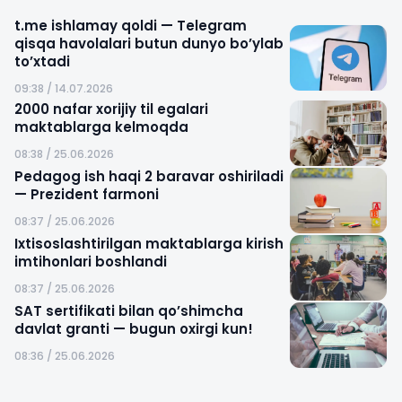
t.me ishlamay qoldi — Telegram
qisqa havolalari butun dunyo bo’ylab
to’xtadi
09:38 / 14.07.2026
2000 nafar xorijiy til egalari
maktablarga kelmoqda
08:38 / 25.06.2026
Pedagog ish haqi 2 baravar oshiriladi
— Prezident farmoni
08:37 / 25.06.2026
Ixtisoslashtirilgan maktablarga kirish
imtihonlari boshlandi
08:37 / 25.06.2026
SAT sertifikati bilan qo’shimcha
davlat granti — bugun oxirgi kun!
08:36 / 25.06.2026