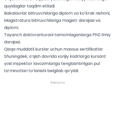
quyidagilar taqdim etiladi:
Bakalavriat bitiruvchilariga diplom va ko‘krak nishoni;
Magistratura bitiruvchilariga magistr darajasi va
diplom;
Tayanch doktoranturani tamomlaganlarga PhD ilmiy
darajasi;
Qisqa muddatli kurslar uchun maxsus sertifikatlar.
Shuningdek, o‘qish davrida xorijiy kadrlarga kursant
yoki inspektor lavozimlariga tenglashtirilgan pul
ta’minotlari to‘lanishi belgilab qo‘yildi.
Reklama