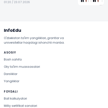
01:20 / 23.07.2026
Sayt xaritasi
InfoEdu
O'zbekiston ta'lim yangiliklari, grantlar va
universitetlar haqidagi ishonchli manba.
ASOSIY
Bosh sahifa
Oliy ta'lim muassasalari
Darsliklar
Yangiliklar
FOYDALI
Ball kalkulyatori
Milliy sertifikat sanalari