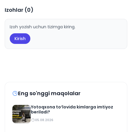
Izohlar (
0
)
Izoh yozish uchun tizimga kiring.
Kirish
Eng so'nggi maqolalar
Yotoqxona to‘lovida kimlarga imtiyoz
beriladi?
05.08.2026