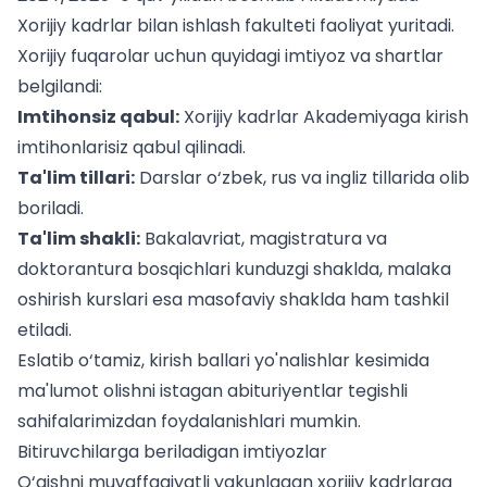
Xorijiy kadrlar bilan ishlash fakulteti faoliyat yuritadi.
Xorijiy fuqarolar uchun quyidagi imtiyoz va shartlar
belgilandi:
Imtihonsiz qabul:
Xorijiy kadrlar Akademiyaga kirish
imtihonlarisiz qabul qilinadi.
Ta'lim tillari:
Darslar o‘zbek, rus va ingliz tillarida olib
boriladi.
Ta'lim shakli:
Bakalavriat, magistratura va
doktorantura bosqichlari kunduzgi shaklda, malaka
oshirish kurslari esa masofaviy shaklda ham tashkil
etiladi.
Eslatib o‘tamiz,
kirish ballari yo'nalishlar kesimida
ma'lumot olishni istagan abituriyentlar tegishli
sahifalarimizdan foydalanishlari mumkin.
Bitiruvchilarga beriladigan imtiyozlar
O‘qishni muvaffaqiyatli yakunlagan xorijiy kadrlarga