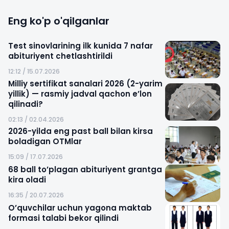
Eng ko'p o'qilganlar
Test sinovlarining ilk kunida 7 nafar
abituriyent chetlashtirildi
12:12 / 15.07.2026
Milliy sertifikat sanalari 2026 (2-yarim
yillik) — rasmiy jadval qachon e’lon
qilinadi?
02:13 / 02.04.2026
2026-yilda eng past ball bilan kirsa
boladigan OTMlar
15:09 / 17.07.2026
68 ball to’plagan abituriyent grantga
kira oladi
16:35 / 20.07.2026
O’quvchilar uchun yagona maktab
formasi talabi bekor qilindi