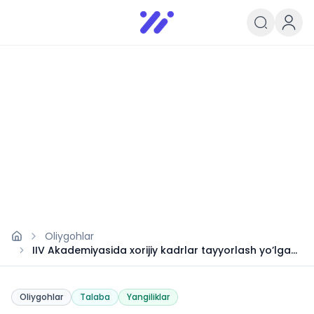
Infoedu
Ta&#039;lim xabarlari va yangili
Oliygohlar
IIV Akademiyasida xorijiy kadrlar tayyorlash yo’lga
qo’yiladi
Oliygohlar
Talaba
Yangiliklar