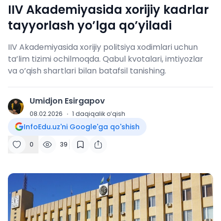
IIV Akademiyasida xorijiy kadrlar
tayyorlash yo’lga qo’yiladi
IIV Akademiyasida xorijiy politsiya xodimlari uchun
ta’lim tizimi ochilmoqda. Qabul kvotalari, imtiyozlar
va o’qish shartlari bilan batafsil tanishing.
Umidjon Esirgapov
U
08.02.2026
·
1
daqiqalik o‘qish
InfoEdu.uz'ni Google'ga qo'shish
0
39