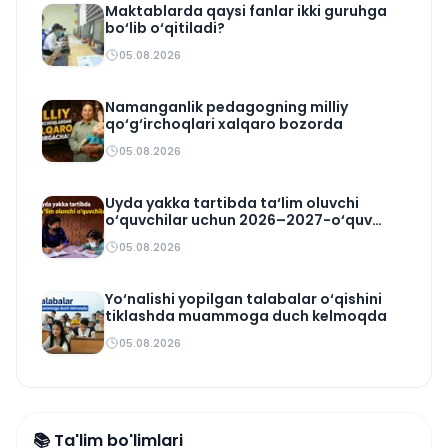
Maktablarda qaysi fanlar ikki guruhga
bo‘lib o‘qitiladi?
05.08.2026
Namanganlik pedagogning milliy
qo‘g‘irchoqlari xalqaro bozorda
05.08.2026
Uyda yakka tartibda ta‘lim oluvchi
o‘quvchilar uchun 2026–2027-o‘quv
rejasi tasdiqlandi
05.08.2026
Yo‘nalishi yopilgan talabalar o‘qishini
tiklashda muammoga duch kelmoqda
05.08.2026
📚 Ta'lim bo'limlari