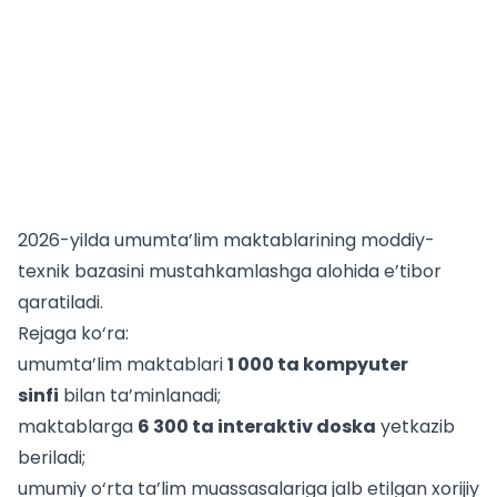
2026-yilda umumta’lim maktablarining moddiy-
texnik bazasini mustahkamlashga alohida e’tibor
qaratiladi.
Rejaga ko‘ra:
umumta’lim maktablari
1 000 ta kompyuter
sinfi
bilan ta’minlanadi;
maktablarga
6 300 ta interaktiv doska
yetkazib
beriladi;
umumiy o‘rta
ta’lim muassasalariga
jalb etilgan xorijiy