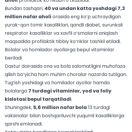
aholi
profilaktik ko‘rikdan o‘tkaziladi.
Bundan tashqari,
40 va undan katta yoshdagi 7,3
million nafar aholi
orasida eng ko‘p uchraydigan
yurak-qon tomir kasalliklari, qandli diabet, surunkali
respirator kasalliklar va xavfli o‘smalarni aniqlash
maqsadida profilaktik tibbiy ko‘riklar tashkil etiladi.
Bolalar va homilador ayollarga bepul vitaminlar
beriladi
Dastur doirasida ona va bola salomatligini muhofaza
qilish bo‘yicha ham muhim choralar nazarda tutilgan.
Tug‘ish yoshidagi va homilador ayollar hamda
bolalarga
7 turdagi vitaminlar, yod va foliy
kislotasi bepul tarqatiladi
.
Shuningdek,
5,6 million nafar bola
13 turdagi
vaksinalar bilan boshqariluvchi yuqumli kasalliklarga
qarshi emlanadi.