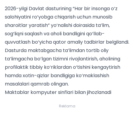
2026-yilgi Davlat dasturining “Har bir insonga o‘z
salohiyatini ro‘yobga chiqarish uchun munosib
sharoitlar yaratish” yo‘nalishi doirasida ta’lim,
sog‘liqni saqlash va aholi bandligini qo‘llab-
quvvatlash bo‘yicha qator amaliy tadbirlar belgilandi.
Dasturda maktabgacha ta’limdan tortib oliy
ta’limgacha bo‘lgan tizimni rivojlantirish, aholining
profilaktik tibbiy ko‘riklardan o‘tishini kengaytirish
hamda xotin-qizlar bandligiga ko‘maklashish
masalalari qamrab olingan.
Maktablar kompyuter sinflari bilan jihozlanadi
Reklama