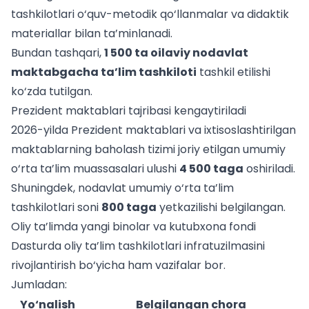
tashkilotlari o‘quv-metodik qo‘llanmalar va didaktik
materiallar bilan ta’minlanadi.
Bundan tashqari,
1 500 ta oilaviy nodavlat
maktabgacha ta’lim tashkiloti
tashkil etilishi
ko‘zda tutilgan.
Prezident maktablari tajribasi kengaytiriladi
2026-yilda Prezident maktablari va ixtisoslashtirilgan
maktablarning
baholash tizimi
joriy etilgan umumiy
o‘rta ta’lim muassasalari ulushi
4
500 taga
oshiriladi.
Shuningdek, nodavlat umumiy o‘rta ta’lim
tashkilotlari soni
800 taga
yetkazilishi belgilangan.
Oliy ta’limda yangi binolar va kutubxona fondi
Dasturda oliy ta’lim tashkilotlari infratuzilmasini
rivojlantirish bo‘yicha ham vazifalar bor.
Jumladan:
Yo‘nalish
Belgilangan chora