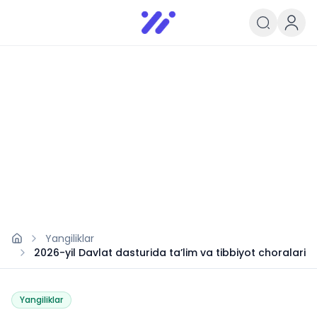
Infoedu
Ta&#039;lim xabarlari va yangili
Yangiliklar
2026-yil Davlat dasturida ta’lim va tibbiyot choralari
Yangiliklar