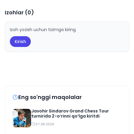
Izohlar (
0
)
Izoh yozish uchun tizimga kiring.
Kirish
Eng so'nggi maqolalar
Javohir Sindarov Grand Chess Tour
turnirida 2-o‘rinni qo‘lga kiritdi
07.08.2026