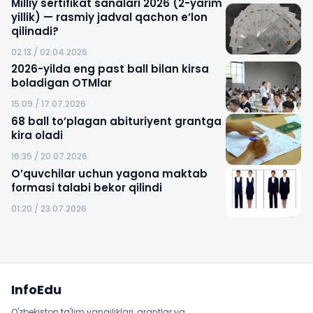
Milliy sertifikat sanalari 2026 (2-yarim
yillik) — rasmiy jadval qachon e’lon
qilinadi?
02:13 / 02.04.2026
2026-yilda eng past ball bilan kirsa
boladigan OTMlar
15:09 / 17.07.2026
68 ball to’plagan abituriyent grantga
kira oladi
16:35 / 20.07.2026
O’quvchilar uchun yagona maktab
formasi talabi bekor qilindi
01:20 / 23.07.2026
Sayt xaritasi
InfoEdu
O'zbekiston ta'lim yangiliklari, grantlar va