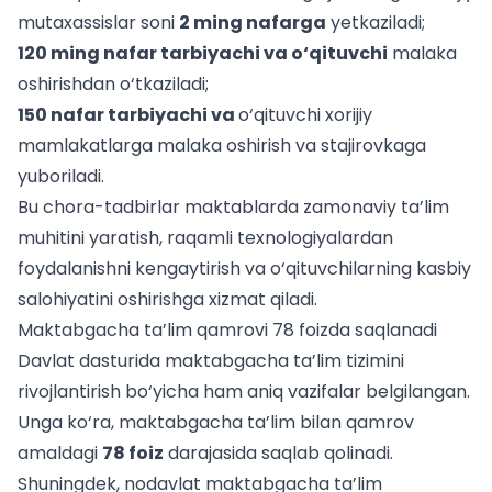
mutaxassislar soni
2 ming nafarga
yetkaziladi;
120 ming nafar tarbiyachi va o‘qituvchi
malaka
oshirishdan o‘tkaziladi;
150 nafar tarbiyachi va
o‘qituvchi xorijiy
mamlakatlarga malaka oshirish
va stajirovkaga
yuboriladi.
Bu chora-tadbirlar maktablarda zamonaviy ta’lim
muhitini yaratish, raqamli texnologiyalardan
foydalanishni kengaytirish va o‘qituvchilarning kasbiy
salohiyatini oshirishga xizmat qiladi.
Maktabgacha ta’lim qamrovi 78 foizda saqlanadi
Davlat dasturida maktabgacha ta’lim tizimini
rivojlantirish bo‘yicha ham aniq vazifalar belgilangan.
Unga ko‘ra, maktabgacha ta’lim bilan qamrov
amaldagi
78
foiz
darajasida
saqlab qolinadi
.
Shuningdek, nodavlat maktabgacha ta’lim