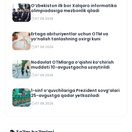
O‘zbekiston ilk bor Xalqaro informatika
olimpiadasiga mezbonlik qiladi
07.08.2026
Ertaga abituriyentlar uchun OTM va
yo‘nalish tanlashning oxirgi kuni
07.08.2026
Nodavlat OTMlarga o‘qishni ko‘chirish
muddati 10-avgustgacha uzaytirildi
07.08.2026
1-sinf o‘quvchilariga Prezident sovg‘alari
25-avgustga qadar yetkaziladi
07.08.2026