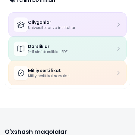
📚 Ta'lim bo'limlari
Oliygohlar
Universitetlar va institutlar
Darsliklar
1–11 sinf darsliklari PDF
Milliy sertifikat
Milliy sertifikat sanalari
O'xshash maqolalar