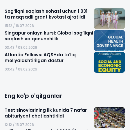
Sog‘liqni saqlash sohasi uchun 1 031
ta maqsadli grant kvotasi ajratildi
15:12 / 18.07.2026
Singapur onlayn kursi: Global sog’liqni
saqlash va qonunchilik
03:43 / 08.02.2026
Atlantic Fellows: AQSHda to‘liq
moliyalashtirilgan dastur
03:42 / 08.02.2026
Eng ko'p o'qilganlar
Test sinovlarining ilk kunida 7 nafar
abituriyent chetlashtirildi
12:12 / 15.07.2026