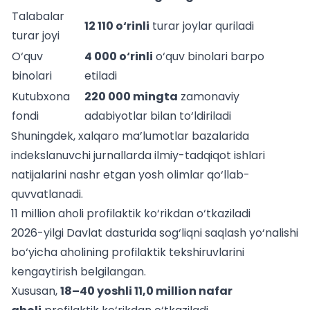
Talabalar
12 110 o‘rinli
turar joylar quriladi
turar joyi
O‘quv
4 000 o‘rinli
o‘quv binolari barpo
binolari
etiladi
Kutubxona
220 000 mingta
zamonaviy
fondi
adabiyotlar bilan to‘ldiriladi
Shuningdek, xalqaro ma’lumotlar bazalarida
indekslanuvchi jurnallarda ilmiy-tadqiqot ishlari
natijalarini nashr etgan yosh olimlar qo‘llab-
quvvatlanadi.
11 million aholi profilaktik ko‘rikdan o‘tkaziladi
2026-yilgi Davlat dasturida sog‘liqni saqlash yo‘nalishi
bo‘yicha aholining profilaktik tekshiruvlarini
kengaytirish belgilangan.
Xususan,
18–40 yoshli 11,0 million nafar