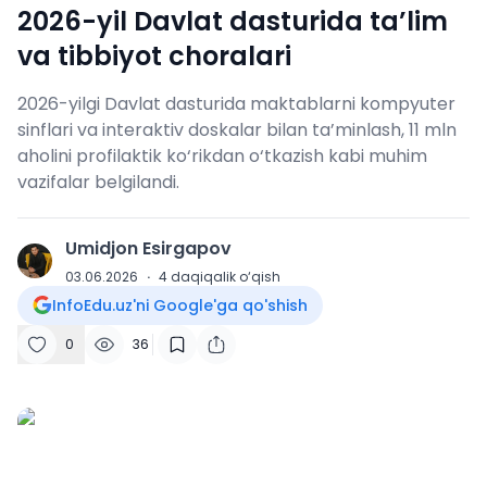
2026-yil Davlat dasturida ta’lim
va tibbiyot choralari
2026-yilgi Davlat dasturida maktablarni kompyuter
sinflari va interaktiv doskalar bilan ta’minlash, 11 mln
aholini profilaktik ko‘rikdan o‘tkazish kabi muhim
vazifalar belgilandi.
Umidjon Esirgapov
U
03.06.2026
·
4
daqiqalik o‘qish
InfoEdu.uz'ni Google'ga qo'shish
0
36