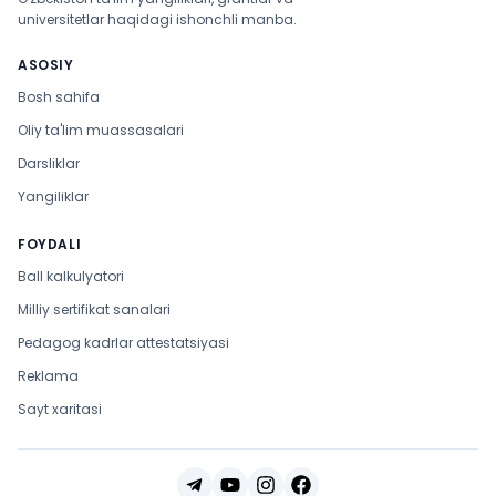
universitetlar haqidagi ishonchli manba.
ASOSIY
Bosh sahifa
Oliy ta'lim muassasalari
Darsliklar
Yangiliklar
FOYDALI
Ball kalkulyatori
Milliy sertifikat sanalari
Pedagog kadrlar attestatsiyasi
Reklama
Sayt xaritasi