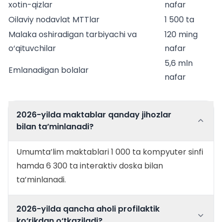
xotin-qizlar
nafar
Oilaviy nodavlat MTTlar
1 500 ta
Malaka oshiradigan tarbiyachi va
120 ming
o‘qituvchilar
nafar
5,6 mln
Emlanadigan bolalar
nafar
2026-yilda maktablar qanday jihozlar
bilan ta’minlanadi?
Umumta’lim maktablari 1 000 ta kompyuter sinfi
hamda 6 300 ta interaktiv doska bilan
ta’minlanadi.
2026-yilda qancha aholi profilaktik
ko‘rikdan o‘tkaziladi?