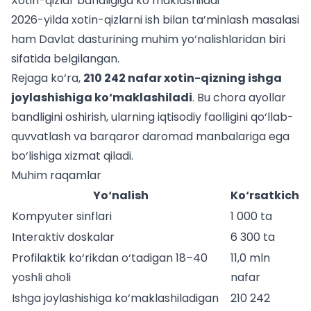
Xotin-qizlar bandligiga ko‘maklashiladi
2026-yilda xotin-qizlarni ish bilan ta’minlash masalasi
ham Davlat dasturining muhim yo‘nalishlaridan biri
sifatida belgilangan.
Rejaga ko‘ra,
210 242 nafar xotin-qizning ishga
joylashishiga ko‘maklashiladi
. Bu chora ayollar
bandligini oshirish, ularning iqtisodiy faolligini qo‘llab-
quvvatlash va barqaror daromad manbalariga ega
bo‘lishiga xizmat qiladi.
Muhim raqamlar
Yo‘nalish
Ko‘rsatkich
Kompyuter sinflari
1 000 ta
Interaktiv doskalar
6 300 ta
Profilaktik ko‘rikdan o‘tadigan 18–40
11,0 mln
yoshli aholi
nafar
Ishga joylashishiga ko‘maklashiladigan
210 242