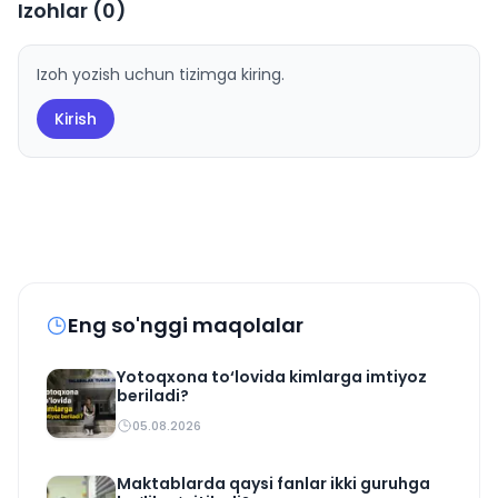
Izohlar (
0
)
Izoh yozish uchun tizimga kiring.
Kirish
Eng so'nggi maqolalar
Yotoqxona to‘lovida kimlarga imtiyoz
beriladi?
05.08.2026
Maktablarda qaysi fanlar ikki guruhga