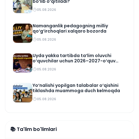
bo‘lib o‘qitiladi?
05.08.2026
Namanganlik pedagogning milliy
qo‘g‘irchoqlari xalqaro bozorda
05.08.2026
Uyda yakka tartibda ta‘lim oluvchi
o‘quvchilar uchun 2026–2027-o‘quv
rejasi tasdiqlandi
05.08.2026
Yo‘nalishi yopilgan talabalar o‘qishini
tiklashda muammoga duch kelmoqda
05.08.2026
📚 Ta'lim bo'limlari