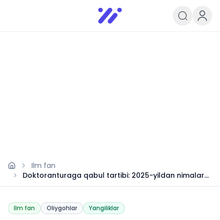
Infoedu
Ta&#039;lim xabarlari va yangili
Ilm fan
Doktoranturaga qabul tartibi: 2025-yildan nimalar
o‘zgaradi?
Ilm fan
Oliygohlar
Yangiliklar