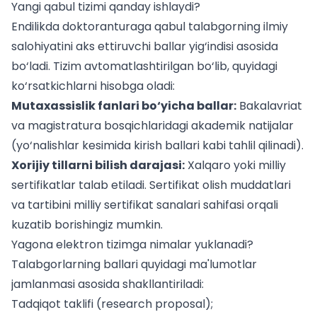
Yangi qabul tizimi qanday ishlaydi?
Endilikda doktoranturaga qabul talabgorning ilmiy
salohiyatini aks ettiruvchi ballar yig‘indisi asosida
bo‘ladi. Tizim avtomatlashtirilgan bo‘lib, quyidagi
ko‘rsatkichlarni hisobga oladi:
Mutaxassislik fanlari bo‘yicha ballar:
Bakalavriat
va magistratura bosqichlaridagi akademik natijalar
(
yo‘nalishlar kesimida kirish ballari
kabi tahlil qilinadi).
Xorijiy tillarni bilish darajasi:
Xalqaro yoki milliy
sertifikatlar talab etiladi. Sertifikat olish muddatlari
va tartibini
milliy sertifikat sanalari
sahifasi orqali
kuzatib borishingiz mumkin.
Yagona elektron tizimga nimalar yuklanadi?
Talabgorlarning ballari quyidagi ma'lumotlar
jamlanmasi asosida shakllantiriladi:
Tadqiqot taklifi (research proposal);