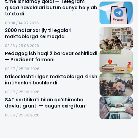
t.me ishlamay qoldi — Telegram
qisqa havolalari butun dunyo bo’ylab
to’xtadi
09:38 / 14.07.2026
2000 nafar xorijiy til egalari
maktablarga kelmoqda
08:38 / 25.06.2026
Pedagog ish haqi 2 baravar oshiriladi
— Prezident farmoni
08:37 / 25.06.2026
Ixtisoslashtirilgan maktablarga kirish
imtihonlari boshlandi
08:37 / 25.06.2026
SAT sertifikati bilan qo’shimcha
davlat granti — bugun oxirgi kun!
08:36 / 25.06.2026