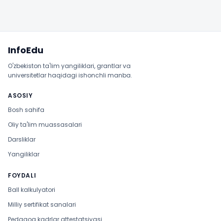
Sayt xaritasi
InfoEdu
O'zbekiston ta'lim yangiliklari, grantlar va
universitetlar haqidagi ishonchli manba.
ASOSIY
Bosh sahifa
Oliy ta'lim muassasalari
Darsliklar
Yangiliklar
FOYDALI
Ball kalkulyatori
Milliy sertifikat sanalari
Pedagog kadrlar attestatsiyasi