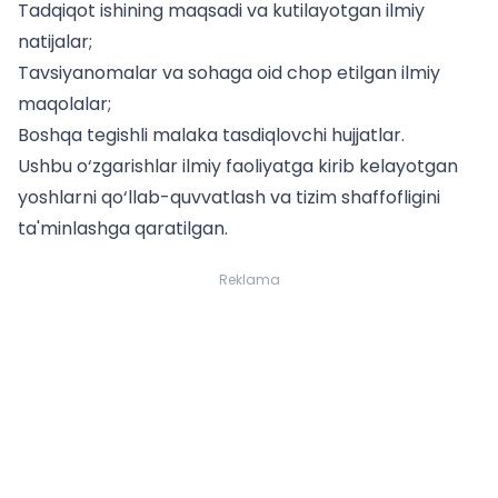
Tadqiqot ishining maqsadi va kutilayotgan ilmiy
natijalar;
Tavsiyanomalar va sohaga oid chop etilgan ilmiy
maqolalar;
Boshqa tegishli malaka tasdiqlovchi hujjatlar.
Ushbu o‘zgarishlar ilmiy faoliyatga kirib kelayotgan
yoshlarni qo‘llab-quvvatlash va tizim shaffofligini
ta'minlashga qaratilgan.
Reklama