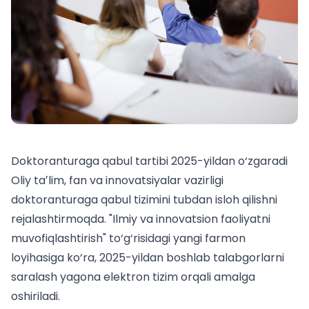
Doktoranturaga qabul tartibi 2025-yildan o‘zgaradi
Oliy taʼlim, fan va innovatsiyalar vazirligi
doktoranturaga qabul tizimini tubdan isloh qilishni
rejalashtirmoqda. "Ilmiy va innovatsion faoliyatni
muvofiqlashtirish" to‘g‘risidagi yangi farmon
loyihasiga ko‘ra, 2025-yildan boshlab talabgorlarni
saralash yagona elektron tizim orqali amalga
oshiriladi.