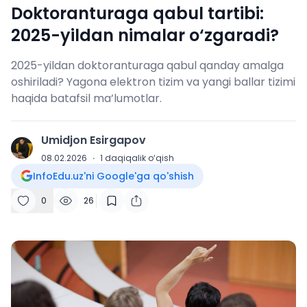
Doktoranturaga qabul tartibi:
2025-yildan nimalar o‘zgaradi?
2025-yildan doktoranturaga qabul qanday amalga
oshiriladi? Yagona elektron tizim va yangi ballar tizimi
haqida batafsil ma’lumotlar.
Umidjon Esirgapov
U
08.02.2026
·
1
daqiqalik o‘qish
InfoEdu.uz'ni Google'ga qo'shish
0
26