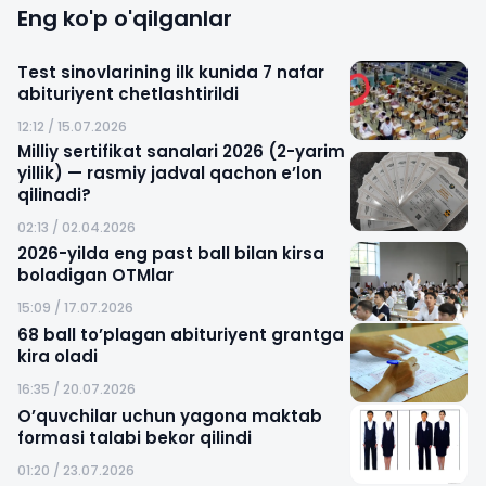
Eng ko'p o'qilganlar
Test sinovlarining ilk kunida 7 nafar
abituriyent chetlashtirildi
12:12 / 15.07.2026
Milliy sertifikat sanalari 2026 (2-yarim
yillik) — rasmiy jadval qachon e’lon
qilinadi?
02:13 / 02.04.2026
2026-yilda eng past ball bilan kirsa
boladigan OTMlar
15:09 / 17.07.2026
68 ball to’plagan abituriyent grantga
kira oladi
16:35 / 20.07.2026
O’quvchilar uchun yagona maktab
formasi talabi bekor qilindi
01:20 / 23.07.2026