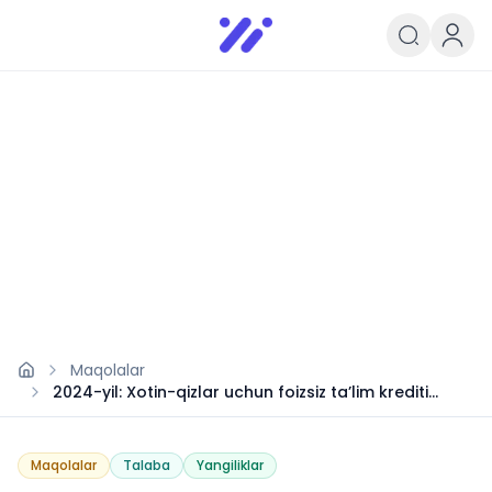
Infoedu
Ta&#039;lim xabarlari va yangili
Maqolalar
2024-yil: Xotin-qizlar uchun foizsiz taʼlim krediti
tartibi
Maqolalar
Talaba
Yangiliklar