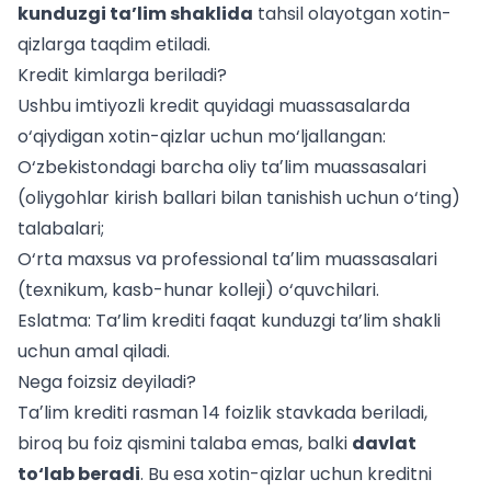
kunduzgi ta’lim shaklida
tahsil olayotgan xotin-
qizlarga taqdim etiladi.
Kredit kimlarga beriladi?
Ushbu imtiyozli kredit quyidagi muassasalarda
o‘qiydigan xotin-qizlar uchun mo‘ljallangan:
O‘zbekistondagi barcha oliy taʼlim muassasalari
(
oliygohlar kirish ballari
bilan tanishish uchun o‘ting)
talabalari;
O‘rta maxsus va professional taʼlim muassasalari
(texnikum, kasb-hunar kolleji) o‘quvchilari.
Eslatma: Ta’lim krediti faqat kunduzgi ta’lim shakli
uchun amal qiladi.
Nega foizsiz deyiladi?
Taʼlim krediti rasman 14 foizlik stavkada beriladi,
biroq bu foiz qismini talaba emas, balki
davlat
to‘lab beradi
. Bu esa xotin-qizlar uchun kreditni