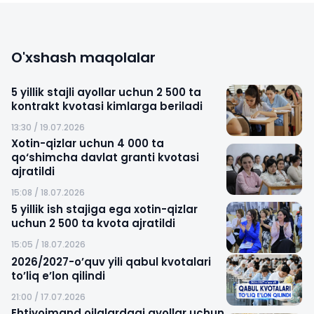
O'xshash maqolalar
5 yillik stajli ayollar uchun 2 500 ta
kontrakt kvotasi kimlarga beriladi
13:30 / 19.07.2026
Xotin-qizlar uchun 4 000 ta
qo‘shimcha davlat granti kvotasi
ajratildi
15:08 / 18.07.2026
5 yillik ish stajiga ega xotin-qizlar
uchun 2 500 ta kvota ajratildi
15:05 / 18.07.2026
2026/2027-o’quv yili qabul kvotalari
to’liq e’lon qilindi
21:00 / 17.07.2026
Ehtiyojmand oilalardagi ayollar uchun