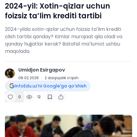
2024-yil: Xotin-qizlar uchun
foizsiz taʼlim krediti tartibi
2024-yilda xotin-qizlar uchun foizsiz taʼlim krediti
olish tartibi qanday? Kimlar murojaat qila oladi va
qanday hujjatlar kerak? Batafsil maʼlumot ushbu
maqolada.
Umidjon Esirgapov
U
08.02.2026
·
2
daqiqalik o‘qish
InfoEdu.uz'ni Google'ga qo'shish
0
12