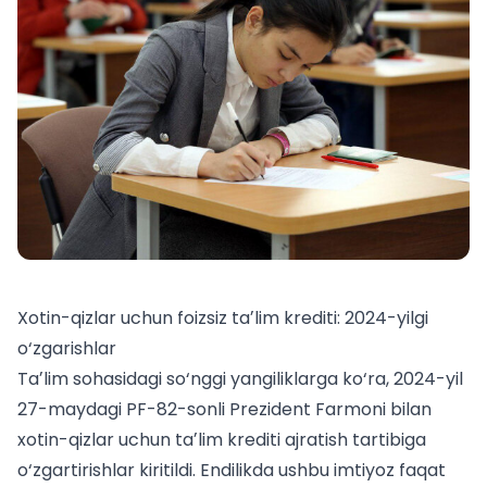
Xotin-qizlar uchun foizsiz taʼlim krediti: 2024-yilgi
o‘zgarishlar
Taʼlim sohasidagi so‘nggi yangiliklarga ko‘ra, 2024-yil
27-maydagi PF-82-sonli Prezident Farmoni bilan
xotin-qizlar uchun taʼlim krediti ajratish tartibiga
o‘zgartirishlar kiritildi. Endilikda ushbu imtiyoz faqat