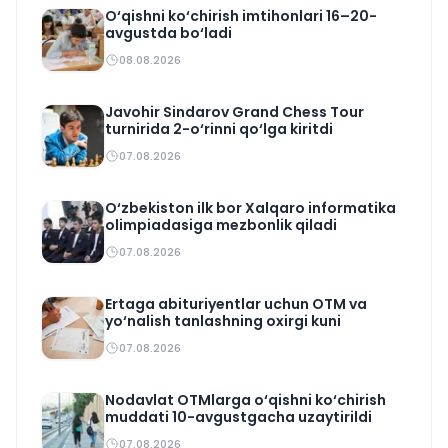
O‘qishni ko‘chirish imtihonlari 16–20-
avgustda bo‘ladi
08.08.2026
Javohir Sindarov Grand Chess Tour
turnirida 2-o‘rinni qo‘lga kiritdi
07.08.2026
O‘zbekiston ilk bor Xalqaro informatika
olimpiadasiga mezbonlik qiladi
07.08.2026
Ertaga abituriyentlar uchun OTM va
yo‘nalish tanlashning oxirgi kuni
07.08.2026
Nodavlat OTMlarga o‘qishni ko‘chirish
muddati 10-avgustgacha uzaytirildi
07.08.2026