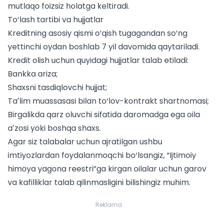
mutlaqo foizsiz holatga keltiradi.
To‘lash tartibi va hujjatlar
Kreditning asosiy qismi o‘qish tugagandan so‘ng
yettinchi oydan boshlab 7 yil davomida qaytariladi.
Kredit olish uchun quyidagi hujjatlar talab etiladi:
Bankka ariza;
Shaxsni tasdiqlovchi hujjat;
Taʼlim muassasasi bilan to‘lov-kontrakt shartnomasi;
Birgalikda qarz oluvchi sifatida daromadga ega oila
aʼzosi yoki boshqa shaxs.
Agar siz
talabalar uchun
ajratilgan ushbu
imtiyozlardan foydalanmoqchi bo‘lsangiz, “Ijtimoiy
himoya yagona reestri”ga kirgan oilalar uchun garov
va kafilliklar talab qilinmasligini bilishingiz muhim.
Reklama