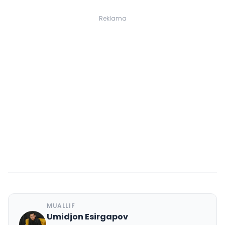
Reklama
MUALLIF
Umidjon Esirgapov
U