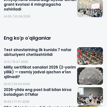
grant kvotasi 4 mingtagacha
oshiriladi
14:05 / 30.06.2026
Eng ko'p o'qilganlar
Test sinovlarining ilk kunida 7 nafar
abituriyent chetlashtirildi
12:12 / 15.07.2026
Milliy sertifikat sanalari 2026 (2-yarim
yillik) — rasmiy jadval qachon e’lon
qilinadi?
02:13 / 02.04.2026
2026-yilda eng past ball bilan kirsa
boladigan OTMlar
15:09 / 17.07.2026