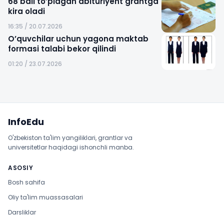
68 ball to’plagan abituriyent grantga
kira oladi
16:35 / 20.07.2026
O’quvchilar uchun yagona maktab
formasi talabi bekor qilindi
01:20 / 23.07.2026
Sayt xaritasi
InfoEdu
O'zbekiston ta'lim yangiliklari, grantlar va
universitetlar haqidagi ishonchli manba.
ASOSIY
Bosh sahifa
Oliy ta'lim muassasalari
Darsliklar