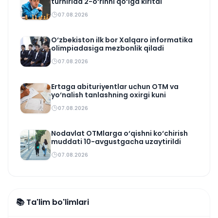
turnirida 2-o‘rinni qo‘lga kiritdi
07.08.2026
O‘zbekiston ilk bor Xalqaro informatika
olimpiadasiga mezbonlik qiladi
07.08.2026
Ertaga abituriyentlar uchun OTM va
yo‘nalish tanlashning oxirgi kuni
07.08.2026
Nodavlat OTMlarga o‘qishni ko‘chirish
muddati 10-avgustgacha uzaytirildi
07.08.2026
📚 Ta'lim bo'limlari