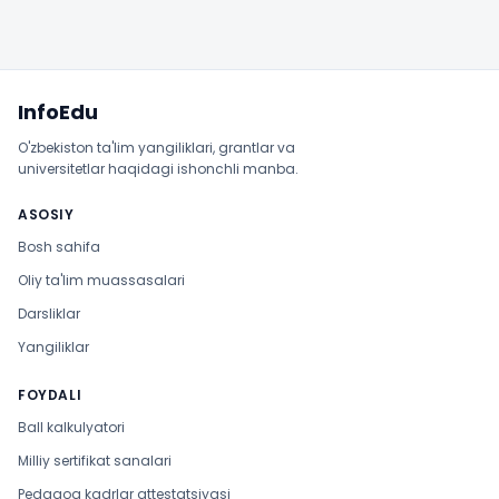
Sayt xaritasi
InfoEdu
O'zbekiston ta'lim yangiliklari, grantlar va
universitetlar haqidagi ishonchli manba.
ASOSIY
Bosh sahifa
Oliy ta'lim muassasalari
Darsliklar
Yangiliklar
FOYDALI
Ball kalkulyatori
Milliy sertifikat sanalari
Pedagog kadrlar attestatsiyasi