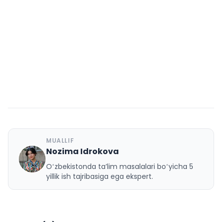
MUALLIF
Nozima Idrokova
N
Oʻzbekistonda taʼlim masalalari boʻyicha 5
yillik ish tajribasiga ega ekspert.