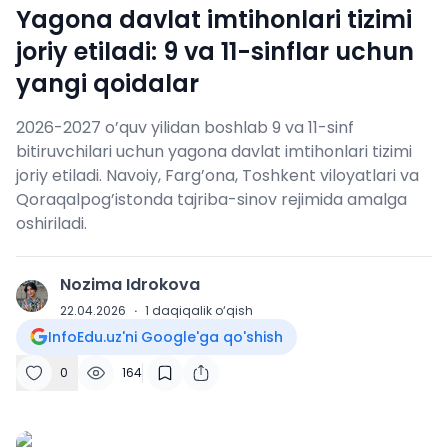
Yagona davlat imtihonlari tizimi
joriy etiladi: 9 va 11-sinflar uchun
yangi qoidalar
2026-2027 o’quv yilidan boshlab 9 va 11-sinf
bitiruvchilari uchun yagona davlat imtihonlari tizimi
joriy etiladi. Navoiy, Farg’ona, Toshkent viloyatlari va
Qoraqalpog’istonda tajriba-sinov rejimida amalga
oshiriladi.
Nozima Idrokova
N
22.04.2026
·
1
daqiqalik o‘qish
InfoEdu.uz'ni Google'ga qo'shish
0
164