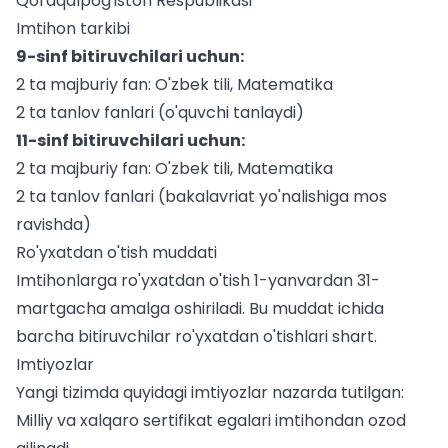
Qoraqalpog'iston Respublikasi
Imtihon tarkibi
9-sinf bitiruvchilari uchun:
2 ta majburiy fan: O'zbek tili, Matematika
2 ta tanlov fanlari (o'quvchi tanlaydi)
11-sinf bitiruvchilari uchun:
2 ta majburiy fan: O'zbek tili, Matematika
2 ta tanlov fanlari (bakalavriat yo'nalishiga mos
ravishda)
Ro'yxatdan o'tish muddati
Imtihonlarga ro'yxatdan o'tish 1-yanvardan 31-
martgacha amalga oshiriladi. Bu muddat ichida
barcha bitiruvchilar ro'yxatdan o'tishlari shart.
Imtiyozlar
Yangi tizimda quyidagi imtiyozlar nazarda tutilgan:
Milliy va xalqaro sertifikat egalari imtihondan ozod