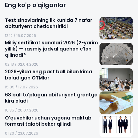
Eng ko'p o'qilganlar
Test sinovlarining ilk kunida 7 nafar
abituriyent chetlashtirildi
12:12 / 15.07.2026
Milliy sertifikat sanalari 2026 (2-yarim
yillik) — rasmiy jadval qachon e’lon
qilinadi?
02:13 / 02.04.2026
2026-yilda eng past ball bilan kirsa
boladigan OTMlar
15:09 / 17.07.2026
68 ball to’plagan abituriyent grantga
kira oladi
16:35 / 20.07.2026
O’quvchilar uchun yagona maktab
formasi talabi bekor qilindi
01:20 / 23.07.2026