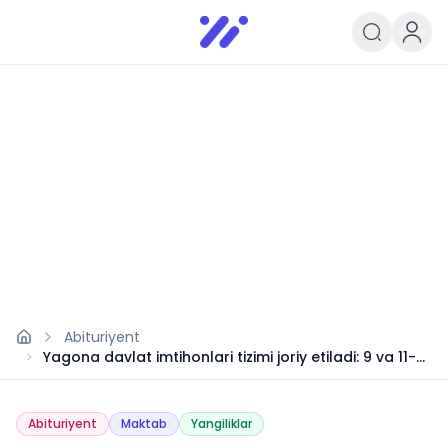
Infoedu
Ta&#039;lim xabarlari va yangili
Abituriyent
Yagona davlat imtihonlari tizimi joriy etiladi: 9 va 11-
sinflar uchun yangi qoidalar
Abituriyent
Maktab
Yangiliklar