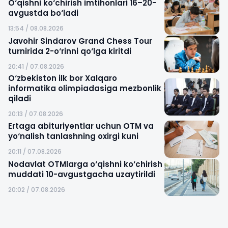
O‘qishni ko‘chirish imtihonlari 16–20-
avgustda bo‘ladi
13:54 / 08.08.2026
Javohir Sindarov Grand Chess Tour
turnirida 2-o‘rinni qo‘lga kiritdi
20:41 / 07.08.2026
O‘zbekiston ilk bor Xalqaro
informatika olimpiadasiga mezbonlik
qiladi
20:13 / 07.08.2026
Ertaga abituriyentlar uchun OTM va
yo‘nalish tanlashning oxirgi kuni
20:11 / 07.08.2026
Nodavlat OTMlarga o‘qishni ko‘chirish
muddati 10-avgustgacha uzaytirildi
20:02 / 07.08.2026