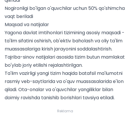
qilinadi
Nogironligi bo'lgan o'quvchilar uchun 50% qo'shimcha
vaqt beriladi
Maqsad va natijalar
Yagona davlat imtihonlari tizimining asosiy maqsadi -
ta'lim sifatini oshirish, ob'ektiv baholash va oliy ta'lim
muassasalariga kirish jarayonini soddalashtirish.
Tajriba-sinov natijalari asosida tizim butun mamlakat
bo'ylab joriy etilishi rejalashtirilgan.
Ta'lim vazirligi yangi tizim haqida batafsil ma'lumotni
rasmiy veb-saytlarida va o'quv muassasalarida e'lon
qiladi. Ota-onalar va o'quvchilar yangiliklar bilan
doimiy ravishda tanishib borishlari tavsiya etiladi.
Reklama