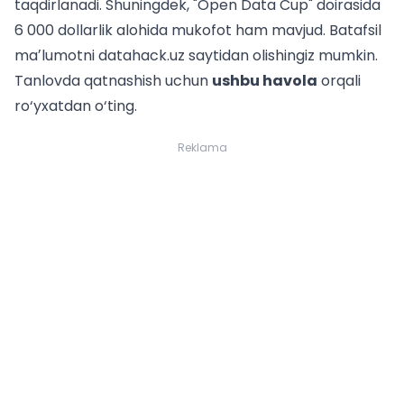
taqdirlanadi. Shuningdek, "Open Data Cup" doirasida
6 000 dollarlik alohida mukofot ham mavjud. Batafsil
maʼlumotni
datahack.uz
saytidan olishingiz mumkin.
Tanlovda qatnashish uchun
ushbu havola
orqali
ro‘yxatdan o‘ting.
Reklama