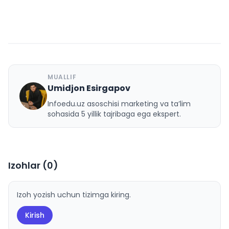
MUALLIF
Umidjon Esirgapov
U
Infoedu.uz asoschisi marketing va ta’lim
sohasida 5 yillik tajribaga ega ekspert.
Izohlar (
0
)
Izoh yozish uchun tizimga kiring.
Kirish