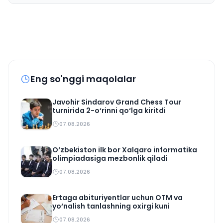
Eng so'nggi maqolalar
Javohir Sindarov Grand Chess Tour
turnirida 2-o‘rinni qo‘lga kiritdi
07.08.2026
O‘zbekiston ilk bor Xalqaro informatika
olimpiadasiga mezbonlik qiladi
07.08.2026
Ertaga abituriyentlar uchun OTM va
yo‘nalish tanlashning oxirgi kuni
07.08.2026