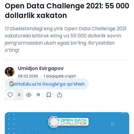
Open Data Challenge 2021: 55 000
dollarlik xakaton
O‘zbekistondagi eng yirik Open Data Challenge 2021
xakatonida ishtirok eting va 55 000 dollarlik sovrin
jamg‘armasidan ulush egasi bo‘ling. Ro‘yxatdan
o‘ting!
Umidjon Esirgapov
U
08.02.2026
·
1
daqiqalik o‘qish
InfoEdu.uz'ni Google'ga qo'shish
0
16