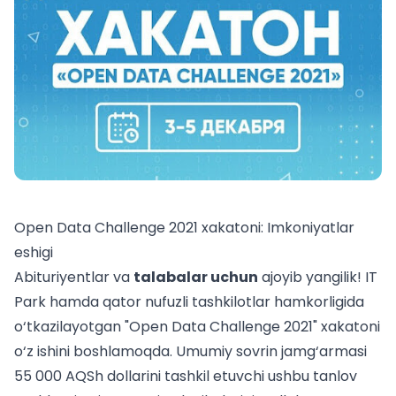
Open Data Challenge 2021 xakatoni: Imkoniyatlar
eshigi
Abituriyentlar va
talabalar uchun
ajoyib yangilik! IT
Park hamda qator nufuzli tashkilotlar hamkorligida
o‘tkazilayotgan "Open Data Challenge 2021" xakatoni
o‘z ishini boshlamoqda. Umumiy sovrin jamg‘armasi
55 000 AQSh dollarini tashkil etuvchi ushbu tanlov