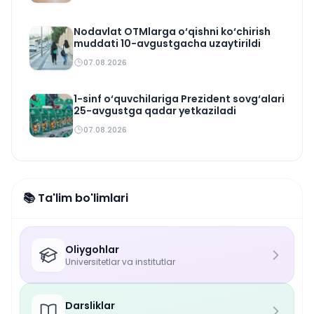
Nodavlat OTMlarga o‘qishni ko‘chirish
muddati 10-avgustgacha uzaytirildi
07.08.2026
1-sinf o‘quvchilariga Prezident sovg‘alari
25-avgustga qadar yetkaziladi
07.08.2026
📚 Ta'lim bo'limlari
Oliygohlar
Universitetlar va institutlar
Darsliklar