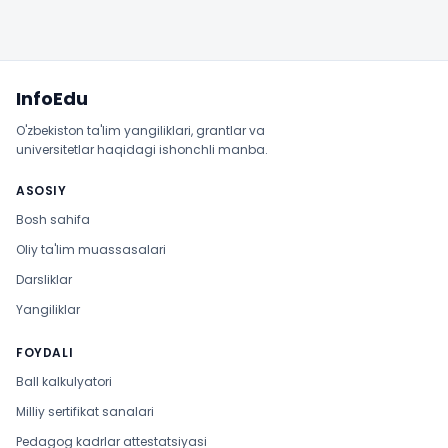
Sayt xaritasi
InfoEdu
O'zbekiston ta'lim yangiliklari, grantlar va
universitetlar haqidagi ishonchli manba.
ASOSIY
Bosh sahifa
Oliy ta'lim muassasalari
Darsliklar
Yangiliklar
FOYDALI
Ball kalkulyatori
Milliy sertifikat sanalari
Pedagog kadrlar attestatsiyasi