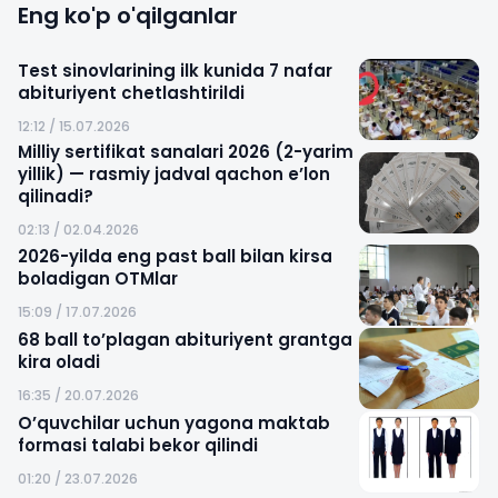
Eng ko'p o'qilganlar
Test sinovlarining ilk kunida 7 nafar
abituriyent chetlashtirildi
12:12 / 15.07.2026
Milliy sertifikat sanalari 2026 (2-yarim
yillik) — rasmiy jadval qachon e’lon
qilinadi?
02:13 / 02.04.2026
2026-yilda eng past ball bilan kirsa
boladigan OTMlar
15:09 / 17.07.2026
68 ball to’plagan abituriyent grantga
kira oladi
16:35 / 20.07.2026
O’quvchilar uchun yagona maktab
formasi talabi bekor qilindi
01:20 / 23.07.2026