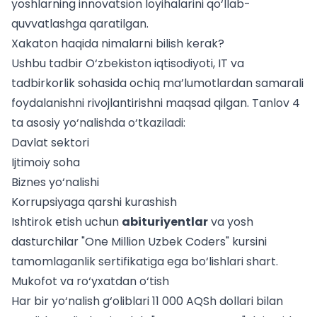
yoshlarning innovatsion loyihalarini qo‘llab-
quvvatlashga qaratilgan.
Xakaton haqida nimalarni bilish kerak?
Ushbu tadbir O‘zbekiston iqtisodiyoti, IT va
tadbirkorlik sohasida ochiq ma’lumotlardan samarali
foydalanishni rivojlantirishni maqsad qilgan. Tanlov 4
ta asosiy yo‘nalishda o‘tkaziladi:
Davlat sektori
Ijtimoiy soha
Biznes yo‘nalishi
Korrupsiyaga qarshi kurashish
Ishtirok etish uchun
abituriyentlar
va yosh
dasturchilar "One Million Uzbek Coders" kursini
tamomlaganlik sertifikatiga ega bo‘lishlari shart.
Mukofot va ro‘yxatdan o‘tish
Har bir yo‘nalish g‘oliblari 11 000 AQSh dollari bilan