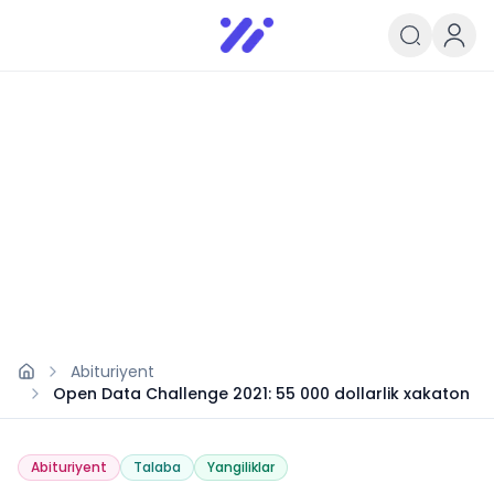
Infoedu
Ta&#039;lim xabarlari va yangili
Abituriyent
Open Data Challenge 2021: 55 000 dollarlik xakaton
Abituriyent
Talaba
Yangiliklar