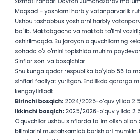
xizmati rahbari Davron Jumanazarov ma'lum q
Maqsad – yoshlarni harbiy vatanparvarlik ru
Ushbu tashabbus yoshlarni harbiy vatanparva
bo'lib, Maktabgacha va maktab ta'limi vazirl
oshirilmoqda. Bu jarayon o'quvchilarning ke
sohada o'z o'rnini topishida muhim poydevor 
Sinflar soni va bosqichlar
Shu kunga qadar respublika bo'ylab 56 ta m
sinflari faoliyat yuritgan. Endilikda qarorga 
kengaytiriladi:
Birinchi bosqich:
2024/2025-o‘quv yilida 2 
Ikkinchi bosqich:
2025/2026-o‘quv yilida 2 
O'quvchilar ushbu sinflarda ta'lim olish bilan 
bilimlarini mustahkamlab borishlari mumkin.