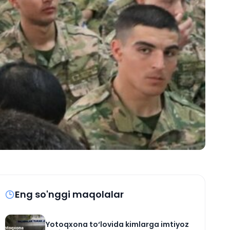
Eng so'nggi maqolalar
Yotoqxona to‘lovida kimlarga imtiyoz