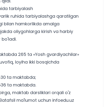
ildi.
hida tarbiyalash
rlik ruhida tarbiyalashga qaratilgan
igi bilan hamkorlikda amalga
lajakda
oliygohlar
ga kirish va harbiy
bo'ladi.
aktabda 265 ta «Yosh gvardiyachilar»
muvofiq, loyiha ikki bosqichda
530 ta maktabda;
536 ta maktabda.
birga,
maktab darsliklari
orqali o'z
 Batafsil ma'lumot uchun infoedu.uz