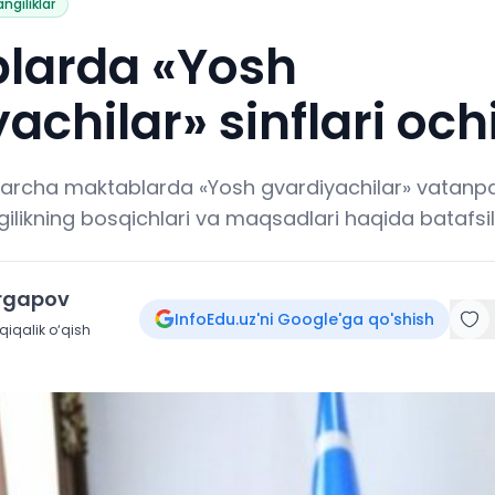
angiliklar
larda «Yosh
achilar» sinflari och
archa maktablarda «Yosh gvardiyachilar» vatanparv
angilikning bosqichlari va maqsadlari haqida batafsi
irgapov
InfoEdu.uz'ni Google'ga qo'shish
iqalik o‘qish