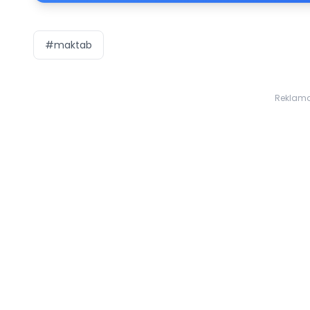
#maktab
Reklam