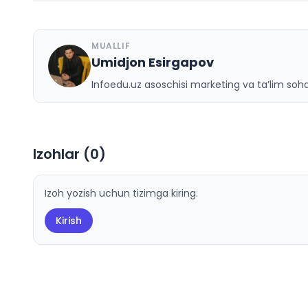
MUALLIF
Umidjon Esirgapov
U
Infoedu.uz asoschisi marketing va ta’lim sohas
Izohlar (
0
)
Izoh yozish uchun tizimga kiring.
Kirish