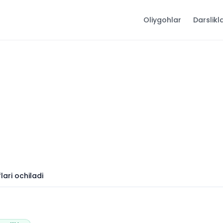
Oliygohlar
Darslikl
ari ochiladi