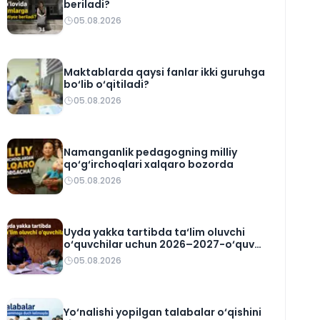
beriladi?
05.08.2026
Maktablarda qaysi fanlar ikki guruhga
bo‘lib o‘qitiladi?
05.08.2026
Namanganlik pedagogning milliy
qo‘g‘irchoqlari xalqaro bozorda
05.08.2026
Uyda yakka tartibda ta‘lim oluvchi
o‘quvchilar uchun 2026–2027-o‘quv
rejasi tasdiqlandi
05.08.2026
Yo‘nalishi yopilgan talabalar o‘qishini