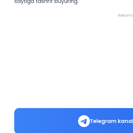
saytiga tashrif buyuring.
Reklam
Telegram kanal