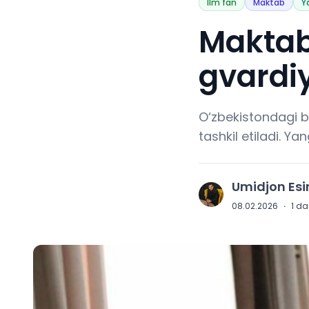
Ilm fan
Maktab
Y
Maktab
gvardiy
O‘zbekistondagi b
tashkil etiladi. Y
Umidjon Es
U
08.02.2026
·
1
daq