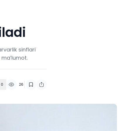
iladi
arlik sinflari
l ma’lumot.
0
26