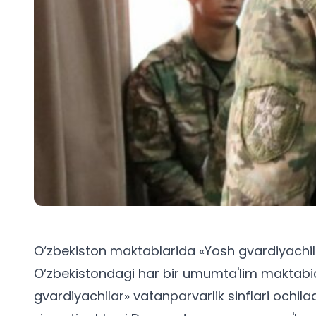
O‘zbekiston maktablarida «Yosh gvardiyachilar»
O‘zbekistondagi har bir umumta'lim maktabi
gvardiyachilar» vatanparvarlik sinflari ochila