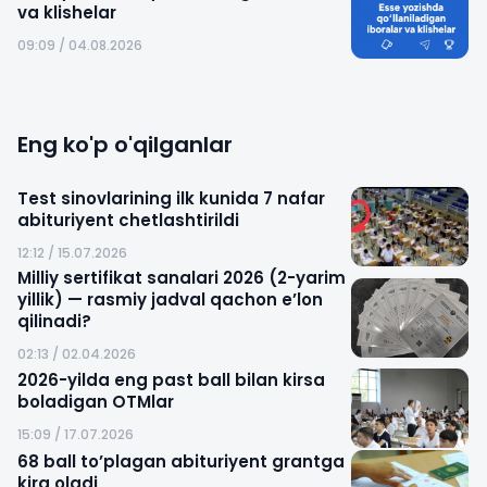
va klishelar
09:09 / 04.08.2026
Eng ko'p o'qilganlar
Test sinovlarining ilk kunida 7 nafar
abituriyent chetlashtirildi
12:12 / 15.07.2026
Milliy sertifikat sanalari 2026 (2-yarim
yillik) — rasmiy jadval qachon e’lon
qilinadi?
02:13 / 02.04.2026
2026-yilda eng past ball bilan kirsa
boladigan OTMlar
15:09 / 17.07.2026
68 ball to’plagan abituriyent grantga
kira oladi