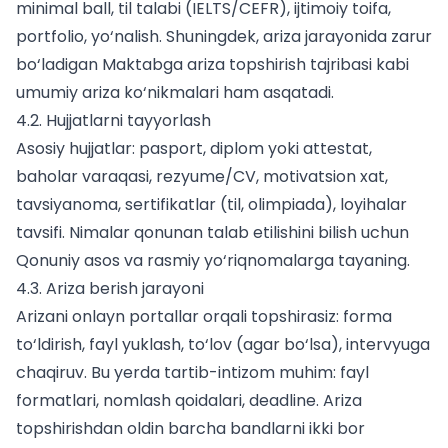
minimal ball, til talabi (IELTS/CEFR), ijtimoiy toifa,
portfolio, yo‘nalish. Shuningdek, ariza jarayonida zarur
bo‘ladigan
Maktabga ariza
topshirish tajribasi kabi
umumiy ariza ko‘nikmalari ham asqatadi.
4.2. Hujjatlarni tayyorlash
Asosiy hujjatlar: pasport, diplom yoki attestat,
baholar varaqasi, rezyume/CV, motivatsion xat,
tavsiyanoma, sertifikatlar (til, olimpiada), loyihalar
tavsifi. Nimalar qonunan talab etilishini bilish uchun
Qonuniy asos
va rasmiy yo‘riqnomalarga tayaning.
4.3. Ariza berish jarayoni
Arizani onlayn portallar orqali topshirasiz: forma
to‘ldirish, fayl yuklash, to‘lov (agar bo‘lsa), intervyuga
chaqiruv. Bu yerda tartib-intizom muhim: fayl
formatlari, nomlash qoidalari, deadline. Ariza
topshirishdan oldin barcha bandlarni ikki bor