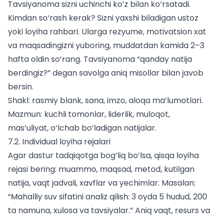
Tavsiyanoma sizni uchinchi ko‘z bilan ko‘rsatadi.
Kimdan so‘rash kerak? Sizni yaxshi biladigan ustoz
yoki loyiha rahbari. Ularga rezyume, motivatsion xat
va maqsadingizni yuboring, muddatdan kamida 2–3
hafta oldin so‘rang. Tavsiyanoma “qanday natija
berdingiz?” degan savolga aniq misollar bilan javob
bersin.
Shakl: rasmiy blank, sana, imzo, aloqa ma’lumotlari.
Mazmun: kuchli tomonlar, liderlik, muloqot,
mas’uliyat, o‘lchab bo‘ladigan natijalar.
7.2. Individual loyiha rejalari
Agar dastur tadqiqotga bog‘liq bo‘lsa, qisqa loyiha
rejasi bering: muammo, maqsad, metod, kutilgan
natija, vaqt jadvali, xavflar va yechimlar. Masalan:
“Mahalliy suv sifatini analiz qilish: 3 oyda 5 hudud, 200
ta namuna, xulosa va tavsiyalar.” Aniq vaqt, resurs va