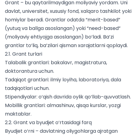
Grant – bu qaytarilmaydigan moliyaviy yordam. Uni
davlat, universitet, xususiy fond, xalqaro tashkilot yoki
homiylar beradi. Grantlar odatda “merit-based”
(yutuq va ballga asoslangan) yoki “need-based”
(moliyaviy ehtiyojga asoslangan) bo‘ladi. Ba’zi
grantlar to‘liq, ba’zilari qisman xarajatlarni qoplaydi.
2.1. Grant turlari
Talabalik grantlari: bakalavr, magistratura,
doktorantura uchun.
Tadqiqot grantlari: ilmiy loyiha, laboratoriya, dala
tadqiqotlari uchun.
Stipendiyalar: o‘qish davrida oylik qo‘llab-quvvatlash.
Mobillik grantlari: almashinuv, qisqa kurslar, yozgi
maktablar.
2.2. Grant va byudjet o‘rtasidagi farq
Byudjet o‘rni – davlatning oliygohlarga ajratgan