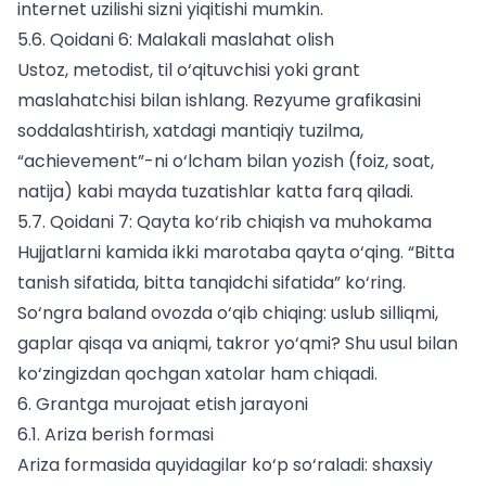
internet uzilishi sizni yiqitishi mumkin.
5.6. Qoidani 6: Malakali maslahat olish
Ustoz, metodist, til o‘qituvchisi yoki grant
maslahatchisi bilan ishlang. Rezyume grafikasini
soddalashtirish, xatdagi mantiqiy tuzilma,
“achievement”-ni o‘lcham bilan yozish (foiz, soat,
natija) kabi mayda tuzatishlar katta farq qiladi.
5.7. Qoidani 7: Qayta ko‘rib chiqish va muhokama
Hujjatlarni kamida ikki marotaba qayta o‘qing. “Bitta
tanish sifatida, bitta tanqidchi sifatida” ko‘ring.
So‘ngra baland ovozda o‘qib chiqing: uslub silliqmi,
gaplar qisqa va aniqmi, takror yo‘qmi? Shu usul bilan
ko‘zingizdan qochgan xatolar ham chiqadi.
6. Grantga murojaat etish jarayoni
6.1. Ariza berish formasi
Ariza formasida quyidagilar ko‘p so‘raladi: shaxsiy