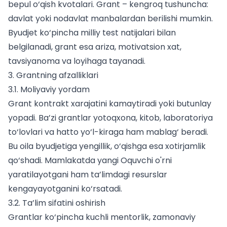
bepul o‘qish kvotalari. Grant – kengroq tushuncha:
davlat yoki nodavlat manbalardan berilishi mumkin.
Byudjet ko‘pincha milliy test natijalari bilan
belgilanadi, grant esa ariza, motivatsion xat,
tavsiyanoma va loyihaga tayanadi.
3. Grantning afzalliklari
3.1. Moliyaviy yordam
Grant kontrakt xarajatini kamaytiradi yoki butunlay
yopadi. Ba’zi grantlar yotoqxona, kitob, laboratoriya
to‘lovlari va hatto yo‘l-kiraga ham mablag‘ beradi.
Bu oila byudjetiga yengillik, o‘qishga esa xotirjamlik
qo‘shadi. Mamlakatda yangi
Oquvchi o'rni
yaratilayotgani ham ta’limdagi resurslar
kengayayotganini ko‘rsatadi.
3.2. Ta’lim sifatini oshirish
Grantlar ko‘pincha kuchli mentorlik, zamonaviy