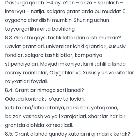
Dasturga qarab 1–4 oy: e’lon – ariza – saralash –
intervyu – natija. Xalqaro grantlarda bu muddat 6
oygacha cho‘zilishi mumkin. Shuning uchun
tayyorgarlikni erta boshlang.
8.3. Grantni qaysi tashkilotlardan olish mumkin?
Davlat grantlari, universitet ichki grantlari, xususiy
fondlar, xalqaro tashkilotlar, kompaniya
stipendiyalari. Mavjud imkoniyatlarni tahlil qilishda
rasmiy manbalar,
Oliygohlar
va
Xususiy universitetlar
ro‘yxatlari foydali.
8.4. Grantlar nimaga sarflanadi?
Odatda kontrakt, o‘quv to‘lovlari,
kutubxona/laboratoriya, darsliklar, yotoqxona,
ba’zan yashash va yo‘l xarajatlari. Shartlar har bir
grantda alohida ko‘rsatiladi.
8.5. Grant olishda qanday xatolarni qilmaslik kerak?