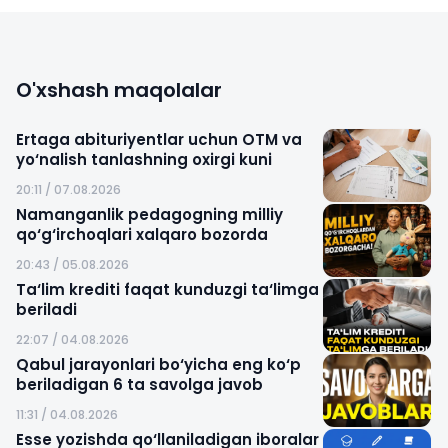
O'xshash maqolalar
Ertaga abituriyentlar uchun OTM va
yo‘nalish tanlashning oxirgi kuni
20:11 / 07.08.2026
Namanganlik pedagogning milliy
qo‘g‘irchoqlari xalqaro bozorda
20:43 / 05.08.2026
Ta‘lim krediti faqat kunduzgi ta‘limga
beriladi
22:07 / 04.08.2026
Qabul jarayonlari bo‘yicha eng ko‘p
beriladigan 6 ta savolga javob
11:31 / 04.08.2026
Esse yozishda qo‘llaniladigan iboralar