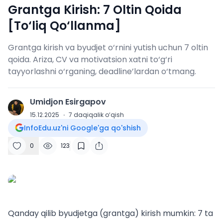
Grantga Kirish: 7 Oltin Qoida
[To‘liq Qo‘llanma]
Grantga kirish va byudjet o‘rnini yutish uchun 7 oltin
qoida. Ariza, CV va motivatsion xatni to‘g‘ri
tayyorlashni o‘rganing, deadline’lardan o‘tmang.
Umidjon Esirgapov
U
15.12.2025
·
7
daqiqalik o‘qish
InfoEdu.uz'ni Google'ga qo'shish
0
123
Qanday qilib byudjetga (grantga) kirish mumkin: 7 ta