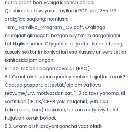
natija grant beruvchiga ishonch beradi.
Qo‘shimcha tavsiyalar: fayllarni PDF qilib, 2–5 MB
oralig‘ida saqlang; nomlash:
“Ism_Familiya_Program_CV.pdf”. O‘qishga
murojaat qilmoqchi bo‘lgan oliy ta’lim dargohlarini
tahlil qilish uchun
Oliygohlar
ro‘yxatini ko‘rib chiqing,
xususiy sektor imkoniyatlari esa
Xususiy universitetlar
sahifasida jamlangan.
8. Tez-tez beriladigan savollar (FAQ)
8.1. Grant olish uchun qanday muhim hujjatlar kerak?
Odatda pasport, attestat/diplom va ilova,
rezyume/CV, motivatsion xat, 1–2 ta tavsiyanoma, til
sertifikati (IELTS/CEFR yoki muqobil), yutuqlar
(olimpiada, kurs) nusxalari, ba’zan moliyaviy holat
hujjatlari kerak bo‘ladi.
8.2. Grant olish jarayoni qancha vaqt oladi?