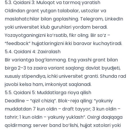
5.3. Qoidani 3: Muloqot va tarmoq yaratish
Oldindan grant yutgan talabalar, ustozlar va
maslahatchilar bilan gaplashing. Telegram, LinkedIn
yoki universitet klub guruhlari yordam beradi.
Yozayotganingizni ko‘rsatib, fikr oling. Bir so‘z –
“feedback” hujjatlaringizni ikki baravar kuchaytiradi.
5.4. Qoidani 4: Zaxiralash
Bir variantga bog‘lanmang. Eng yaxshi grant bilan
birga 2–3 ta zaxira variant saqlang: davlat byudjeti,
xususiy stipendiya, ichki universitet granti. Shunda rad
javobi kelsa ham, imkoniyat saqlanadi.
5.5. Qoidani 5: Muddatlarga rioya qilish
Deadline – “qizil chiziq”. Blok-reja qiling: “yakuniy
muddatdan 7 kun oldin – draft tayyor; 3 kun oldin –
tahrir; 1 kun oldin – yakuniy yuklash”. Oxirgi daqiqaga
qoldirmang: server band bo‘lishi, hujjat xatolari yoki