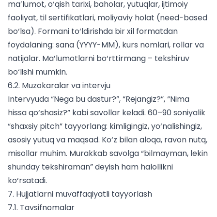
ma’lumot, o‘qish tarixi, baholar, yutuqlar, ijtimoiy
faoliyat, til sertifikatlari, moliyaviy holat (need-based
bo‘lsa). Formani to‘ldirishda bir xil formatdan
foydalaning: sana (YYYY-MM), kurs nomlari, rollar va
natijalar. Ma’lumotlarni bo‘rttirmang – tekshiruv
bo‘lishi mumkin.
6.2. Muzokaralar va intervju
Intervyuda “Nega bu dastur?”, “Rejangiz?”, “Nima
hissa qo‘shasiz?” kabi savollar keladi. 60–90 soniyalik
“shaxsiy pitch” tayyorlang: kimligingiz, yo‘nalishingiz,
asosiy yutuq va maqsad. Ko‘z bilan aloqa, ravon nutq,
misollar muhim. Murakkab savolga “bilmayman, lekin
shunday tekshiraman” deyish ham halollikni
ko‘rsatadi.
7. Hujjatlarni muvaffaqiyatli tayyorlash
7.1. Tavsifnomalar