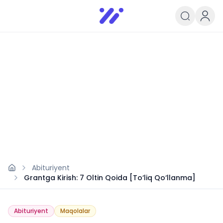
Infoedu
Ta&#039;lim xabarlari va yangili
Abituriyent
Grantga Kirish: 7 Oltin Qoida [To‘liq Qo‘llanma]
Abituriyent
Maqolalar