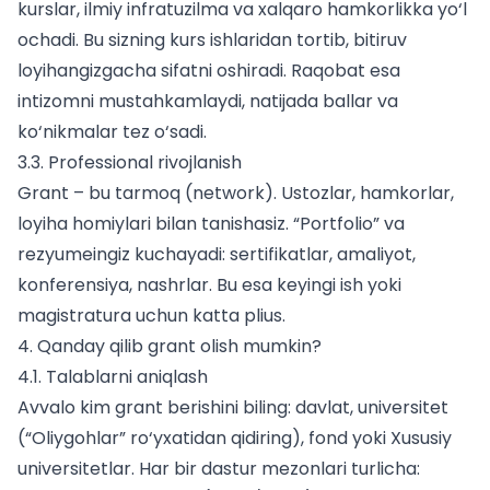
kurslar, ilmiy infratuzilma va xalqaro hamkorlikka yo‘l
ochadi. Bu sizning kurs ishlaridan tortib, bitiruv
loyihangizgacha sifatni oshiradi. Raqobat esa
intizomni mustahkamlaydi, natijada ballar va
ko‘nikmalar tez o‘sadi.
3.3. Professional rivojlanish
Grant – bu tarmoq (network). Ustozlar, hamkorlar,
loyiha homiylari bilan tanishasiz. “Portfolio” va
rezyumeingiz kuchayadi: sertifikatlar, amaliyot,
konferensiya, nashrlar. Bu esa keyingi ish yoki
magistratura uchun katta plius.
4. Qanday qilib grant olish mumkin?
4.1. Talablarni aniqlash
Avvalo kim grant berishini biling: davlat, universitet
(“
Oliygohlar
” ro‘yxatidan qidiring), fond yoki
Xususiy
universitetlar
. Har bir dastur mezonlari turlicha: