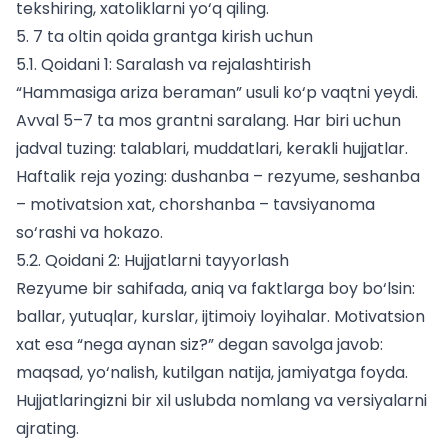
tekshiring, xatoliklarni yo‘q qiling.
5. 7 ta oltin qoida grantga kirish uchun
5.1. Qoidani 1: Saralash va rejalashtirish
“Hammasiga ariza beraman” usuli ko‘p vaqtni yeydi.
Avval 5–7 ta mos grantni saralang. Har biri uchun
jadval tuzing: talablari, muddatlari, kerakli hujjatlar.
Haftalik reja yozing: dushanba – rezyume, seshanba
– motivatsion xat, chorshanba – tavsiyanoma
so‘rashi va hokazo.
5.2. Qoidani 2: Hujjatlarni tayyorlash
Rezyume bir sahifada, aniq va faktlarga boy bo‘lsin:
ballar, yutuqlar, kurslar, ijtimoiy loyihalar. Motivatsion
xat esa “nega aynan siz?” degan savolga javob:
maqsad, yo‘nalish, kutilgan natija, jamiyatga foyda.
Hujjatlaringizni bir xil uslubda nomlang va versiyalarni
ajrating.