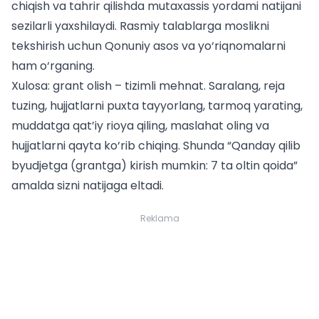
chiqish va tahrir qilishda mutaxassis yordami natijani
sezilarli yaxshilaydi. Rasmiy talablarga moslikni
tekshirish uchun
Qonuniy asos
va yo‘riqnomalarni
ham o‘rganing.
Xulosa: grant olish – tizimli mehnat. Saralang, reja
tuzing, hujjatlarni puxta tayyorlang, tarmoq yarating,
muddatga qat’iy rioya qiling, maslahat oling va
hujjatlarni qayta ko‘rib chiqing. Shunda “Qanday qilib
byudjetga (grantga) kirish mumkin: 7 ta oltin qoida”
amalda sizni natijaga eltadi.
Reklama