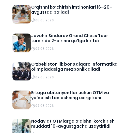
O‘qishni ko‘chirish imtihonlari 16–20-
avgustda bo‘ladi
08.08.2026
Javohir Sindarov Grand Chess Tour
turnirida 2-o‘rinni qo‘lga kiritdi
07.08.2026
O‘zbekiston ilk bor Xalqaro informatika
olimpiadasiga mezbonlik qiladi
07.08.2026
Ertaga abituriyentlar uchun OTM va
yo‘nalish tanlashning oxirgi kuni
07.08.2026
Nodavlat OTMlarga o‘qishni ko‘chirish
muddati 10-avgustgacha uzaytirildi