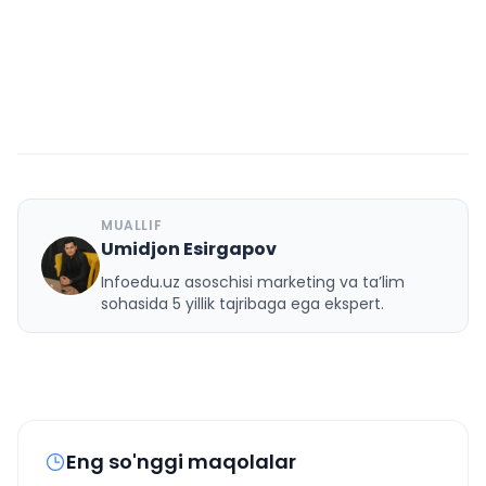
MUALLIF
Umidjon Esirgapov
U
Infoedu.uz asoschisi marketing va ta’lim
sohasida 5 yillik tajribaga ega ekspert.
Eng so'nggi maqolalar