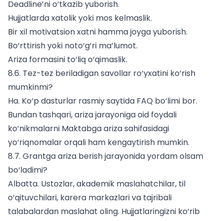
Deadline’ni o‘tkazib yuborish.
Hujjatlarda xatolik yoki mos kelmaslik.
Bir xil motivatsion xatni hamma joyga yuborish.
Bo‘rttirish yoki noto‘g‘ri ma’lumot.
Ariza formasini to‘liq o‘qimaslik.
8.6. Tez-tez beriladigan savollar ro‘yxatini ko‘rish
mumkinmi?
Ha. Ko‘p dasturlar rasmiy saytida FAQ bo‘limi bor.
Bundan tashqari, ariza jarayoniga oid foydali
ko‘nikmalarni
Maktabga ariza
sahifasidagi
yo‘riqnomalar orqali ham kengaytirish mumkin.
8.7. Grantga ariza berish jarayonida yordam olsam
bo‘ladimi?
Albatta. Ustozlar, akademik maslahatchilar, til
o‘qituvchilari, karera markazlari va tajribali
talabalardan maslahat oling. Hujjatlaringizni ko‘rib