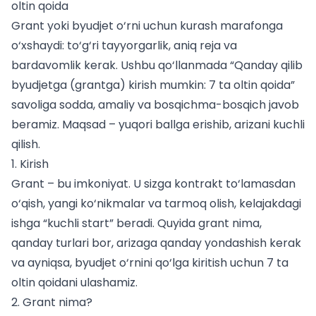
oltin qoida
Grant yoki byudjet o‘rni uchun kurash marafonga
o‘xshaydi: to‘g‘ri tayyorgarlik, aniq reja va
bardavomlik kerak. Ushbu qo‘llanmada “Qanday qilib
byudjetga (grantga) kirish mumkin: 7 ta oltin qoida”
savoliga sodda, amaliy va bosqichma-bosqich javob
beramiz. Maqsad – yuqori ballga erishib, arizani kuchli
qilish.
1. Kirish
Grant – bu imkoniyat. U sizga kontrakt to‘lamasdan
o‘qish, yangi ko‘nikmalar va tarmoq olish, kelajakdagi
ishga “kuchli start” beradi. Quyida grant nima,
qanday turlari bor, arizaga qanday yondashish kerak
va ayniqsa, byudjet o‘rnini qo‘lga kiritish uchun 7 ta
oltin qoidani ulashamiz.
2. Grant nima?