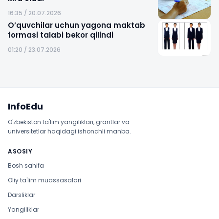
16:35 / 20.07.2026
O’quvchilar uchun yagona maktab
formasi talabi bekor qilindi
01:20 / 23.07.2026
Sayt xaritasi
InfoEdu
O'zbekiston ta'lim yangiliklari, grantlar va
universitetlar haqidagi ishonchli manba.
ASOSIY
Bosh sahifa
Oliy ta'lim muassasalari
Darsliklar
Yangiliklar