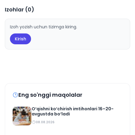
Izohlar (
0
)
Izoh yozish uchun tizimga kiring.
Kirish
Eng so'nggi maqolalar
O‘qishni ko‘chirish imtihonlari 16–20-
avgustda bo‘ladi
08.08.2026