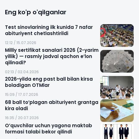
Eng ko'p o'qilganlar
Test sinovlarining ilk kunida 7 nafar
abituriyent chetlashtirildi
12:12 / 15.07.2026
Milliy sertifikat sanalari 2026 (2-yarim
yillik) — rasmiy jadval qachon e’lon
qilinadi?
02:13 / 02.04.2026
2026-yilda eng past ball bilan kirsa
boladigan OTMlar
15:09 / 17.07.2026
68 ball to’plagan abituriyent grantga
kira oladi
16:35 / 20.07.2026
O’quvchilar uchun yagona maktab
formasi talabi bekor qilindi