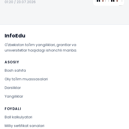
01:20 / 23.07.2026
Sayt xaritasi
InfoEdu
O'zbekiston ta'lim yangiliklari, grantlar va
universitetlar haqidagi ishonchli manba.
ASOSIY
Bosh sahifa
Oliy ta'lim muassasalari
Darsliklar
Yangiliklar
FOYDALI
Ball kalkulyatori
Milliy sertifikat sanalari