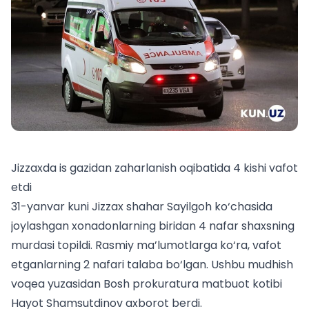
Jizzaxda is gazidan zaharlanish oqibatida 4 kishi vafot
etdi
31-yanvar kuni Jizzax shahar Sayilgoh ko‘chasida
joylashgan xonadonlarning biridan 4 nafar shaxsning
murdasi topildi. Rasmiy ma’lumotlarga ko‘ra, vafot
etganlarning 2 nafari
talaba
bo‘lgan. Ushbu mudhish
voqea yuzasidan Bosh prokuratura matbuot kotibi
Hayot Shamsutdinov axborot berdi.