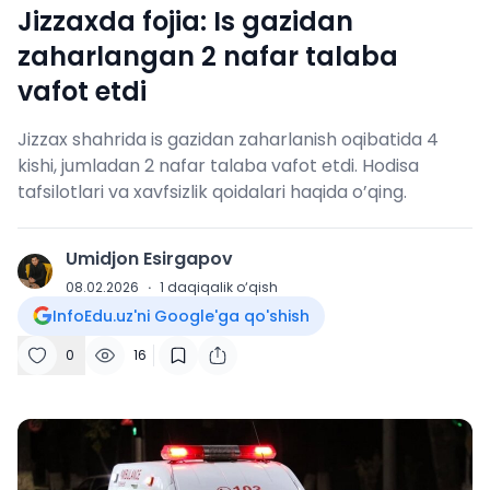
Jizzaxda fojia: Is gazidan
zaharlangan 2 nafar talaba
vafot etdi
Jizzax shahrida is gazidan zaharlanish oqibatida 4
kishi, jumladan 2 nafar talaba vafot etdi. Hodisa
tafsilotlari va xavfsizlik qoidalari haqida o’qing.
Umidjon Esirgapov
U
08.02.2026
·
1
daqiqalik o‘qish
InfoEdu.uz'ni Google'ga qo'shish
0
16