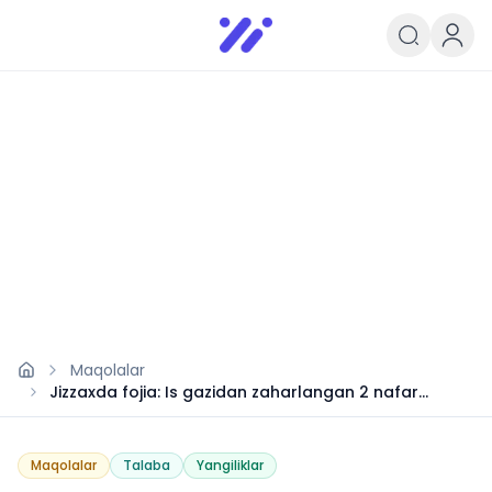
Infoedu
Ta&#039;lim xabarlari va yangili
Maqolalar
Jizzaxda fojia: Is gazidan zaharlangan 2 nafar
talaba vafot etdi
Maqolalar
Talaba
Yangiliklar