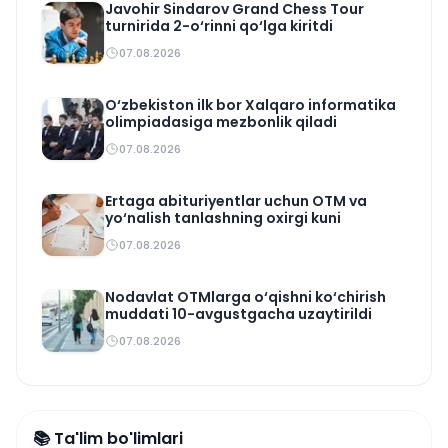
Javohir Sindarov Grand Chess Tour
turnirida 2-o‘rinni qo‘lga kiritdi
07.08.2026
O‘zbekiston ilk bor Xalqaro informatika
olimpiadasiga mezbonlik qiladi
07.08.2026
Ertaga abituriyentlar uchun OTM va
yo‘nalish tanlashning oxirgi kuni
07.08.2026
Nodavlat OTMlarga o‘qishni ko‘chirish
muddati 10-avgustgacha uzaytirildi
07.08.2026
📚 Ta'lim bo'limlari