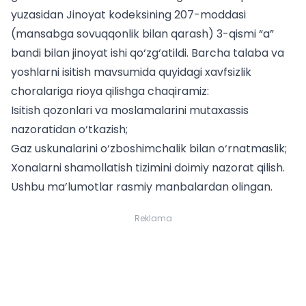
yuzasidan Jinoyat kodeksining 207-moddasi
(mansabga sovuqqonlik bilan qarash) 3-qismi “a”
bandi bilan jinoyat ishi qo‘zg‘atildi. Barcha
talaba va
yoshlar
ni isitish mavsumida quyidagi xavfsizlik
choralariga rioya qilishga chaqiramiz:
Isitish qozonlari va moslamalarini mutaxassis
nazoratidan o‘tkazish;
Gaz uskunalarini o‘zboshimchalik bilan o‘rnatmaslik;
Xonalarni shamollatish tizimini doimiy nazorat qilish.
Ushbu ma’lumotlar rasmiy manbalardan olingan.
Reklama