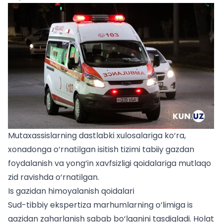
Mutaxassislarning dastlabki xulosalariga ko‘ra,
xonadonga o‘rnatilgan isitish tizimi tabiiy gazdan
foydalanish va yong‘in xavfsizligi qoidalariga mutlaqo
zid ravishda o‘rnatilgan.
Is gazidan himoyalanish qoidalari
Sud-tibbiy ekspertiza marhumlarning o‘limiga is
gazidan zaharlanish sabab bo‘lganini tasdiqladi. Holat