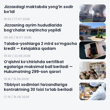
Jizzaxdagi maktabda yong’in sodir
bo’ldi
16:52 / 17.07.2026
Jizzaxning ayrim hududlarida
bog‘chalar vaqtincha yopildi
06:49 / 16.07.2026
Talaba-yoshlarga 2 mlrd so’mgacha
kredit — Kelajakka qadam
19:30 / 22.06.2026
O‘qishni ko‘chirishda sertifikat
egalariga maksimal ball beriladi —
Hukumatning 299-son qarori
19:18 / 18.06.2026
Tibbiyot xodimlari farzandlariga
kontraktning 30 foizi to‘lab beriladi
17:19 / 16.06.2026