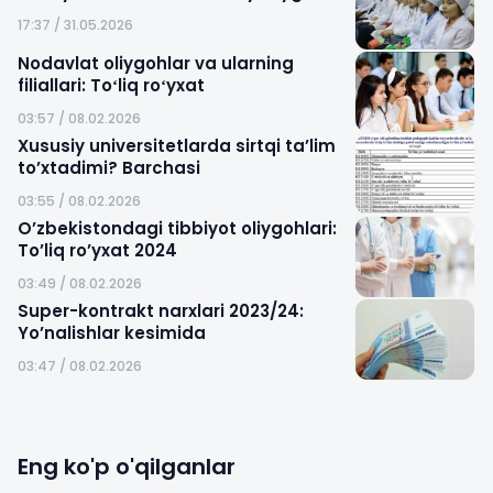
17:37 / 31.05.2026
Nodavlat oliygohlar va ularning
filiallari: Toʻliq roʻyxat
03:57 / 08.02.2026
Xususiy universitetlarda sirtqi ta’lim
to’xtadimi? Barchasi
03:55 / 08.02.2026
O’zbekistondagi tibbiyot oliygohlari:
To’liq ro’yxat 2024
03:49 / 08.02.2026
Super-kontrakt narxlari 2023/24:
Yo’nalishlar kesimida
03:47 / 08.02.2026
Eng ko'p o'qilganlar