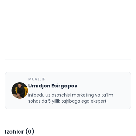
MUALLIF
Umidjon Esirgapov
U
Infoedu.uz asoschisi marketing va ta’lim
sohasida 5 yillik tajribaga ega ekspert.
Izohlar (
0
)