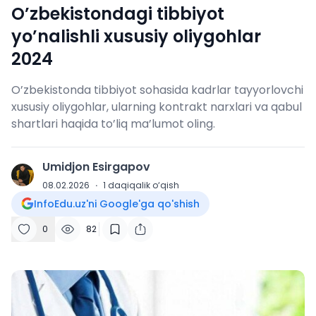
O’zbekistondagi tibbiyot
yo’nalishli xususiy oliygohlar
2024
O’zbekistonda tibbiyot sohasida kadrlar tayyorlovchi
xususiy oliygohlar, ularning kontrakt narxlari va qabul
shartlari haqida to’liq ma’lumot oling.
Umidjon Esirgapov
U
08.02.2026
·
1
daqiqalik o‘qish
InfoEdu.uz'ni Google'ga qo'shish
0
82