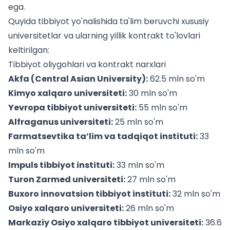
ega.
Quyida tibbiyot yo'nalishida ta'lim beruvchi xususiy
universitetlar va ularning yillik kontrakt to'lovlari
keltirilgan:
Tibbiyot oliygohlari va kontrakt narxlari
Akfa (Central Asian University):
62.5 mln so'm
Kimyo xalqaro universiteti:
30 mln so'm
Yevropa tibbiyot universiteti:
55 mln so'm
Alfraganus universiteti:
25 mln so'm
Farmatsevtika ta’lim va tadqiqot instituti:
33
mln so'm
Impuls tibbiyot instituti:
33 mln so'm
Turon Zarmed universiteti:
27 mln so'm
Buxoro innovatsion tibbiyot instituti:
32 mln so'm
Osiyo xalqaro universiteti:
26 mln so'm
Markaziy Osiyo xalqaro tibbiyot universiteti:
36.6