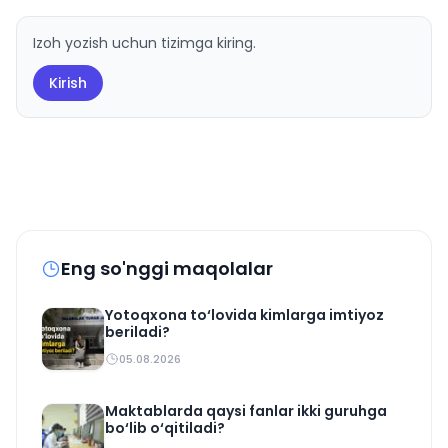
Izoh yozish uchun tizimga kiring.
Kirish
Eng so'nggi maqolalar
Yotoqxona to‘lovida kimlarga imtiyoz
beriladi?
05.08.2026
Maktablarda qaysi fanlar ikki guruhga
bo‘lib o‘qitiladi?