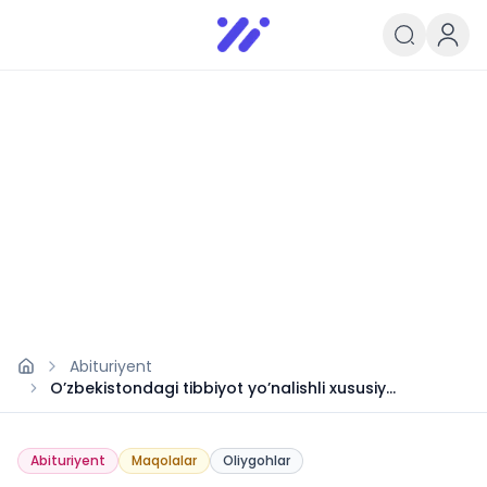
Infoedu
Ta&#039;lim xabarlari va yangili
Abituriyent
O’zbekistondagi tibbiyot yo’nalishli xususiy
oliygohlar 2024
Abituriyent
Maqolalar
Oliygohlar