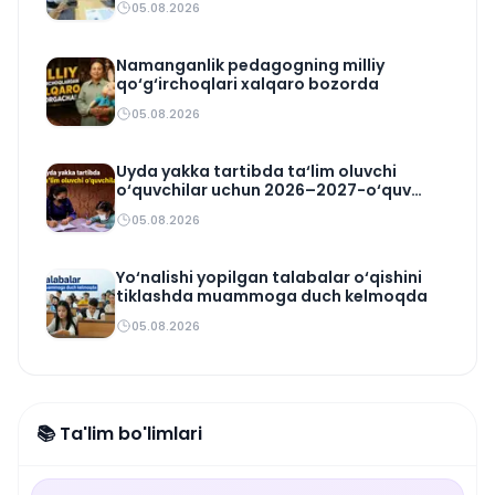
05.08.2026
Namanganlik pedagogning milliy
qo‘g‘irchoqlari xalqaro bozorda
05.08.2026
Uyda yakka tartibda ta‘lim oluvchi
o‘quvchilar uchun 2026–2027-o‘quv
rejasi tasdiqlandi
05.08.2026
Yo‘nalishi yopilgan talabalar o‘qishini
tiklashda muammoga duch kelmoqda
05.08.2026
📚 Ta'lim bo'limlari