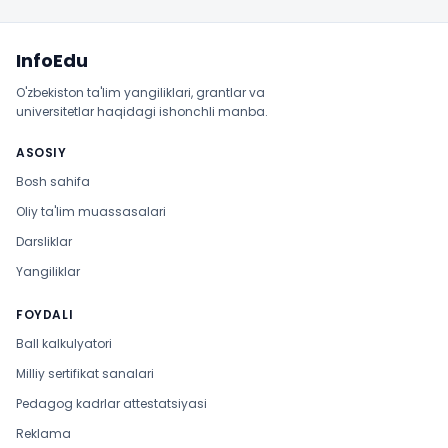
Sayt xaritasi
InfoEdu
O'zbekiston ta'lim yangiliklari, grantlar va
universitetlar haqidagi ishonchli manba.
ASOSIY
Bosh sahifa
Oliy ta'lim muassasalari
Darsliklar
Yangiliklar
FOYDALI
Ball kalkulyatori
Milliy sertifikat sanalari
Pedagog kadrlar attestatsiyasi
Reklama