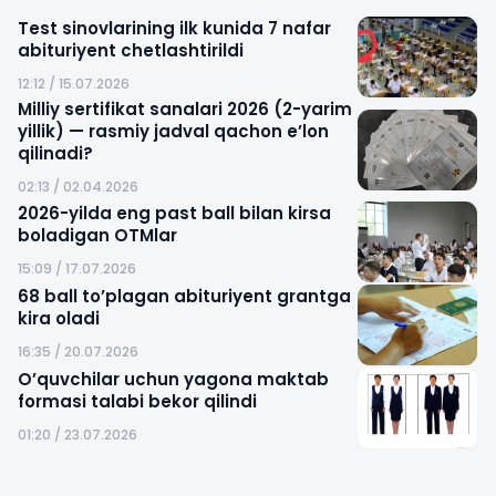
Test sinovlarining ilk kunida 7 nafar
abituriyent chetlashtirildi
12:12 / 15.07.2026
Milliy sertifikat sanalari 2026 (2-yarim
yillik) — rasmiy jadval qachon e’lon
qilinadi?
02:13 / 02.04.2026
2026-yilda eng past ball bilan kirsa
boladigan OTMlar
15:09 / 17.07.2026
68 ball to’plagan abituriyent grantga
kira oladi
16:35 / 20.07.2026
O’quvchilar uchun yagona maktab
formasi talabi bekor qilindi
01:20 / 23.07.2026