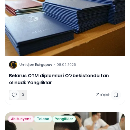
U
Umidjon Esirgapov
·
08.02.2026
Belarus OTM diplomlari O‘zbekistonda tan
olinadi: Yangiliklar
0
2
'
o‘qish
Abituriyent
Talaba
Yangiliklar