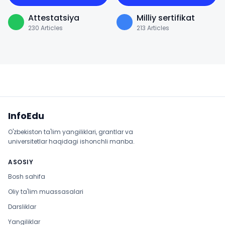
Attestatsiya
Milliy sertifikat
230
Articles
213
Articles
Sayt xaritasi
InfoEdu
O'zbekiston ta'lim yangiliklari, grantlar va
universitetlar haqidagi ishonchli manba.
ASOSIY
Bosh sahifa
Oliy ta'lim muassasalari
Darsliklar
Yangiliklar