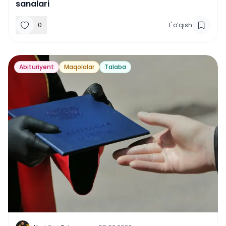
sanalari
0
1
'
o‘qish
Abituriyent
Maqolalar
Talaba