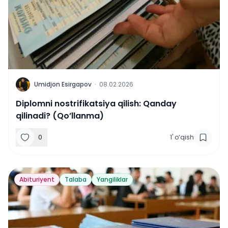
U
Umidjon Esirgapov
·
08.02.2026
Diplomni nostrifikatsiya qilish: Qanday
qilinadi? (Qo’llanma)
0
1
'
o‘qish
Abituriyent
Talaba
Yangiliklar