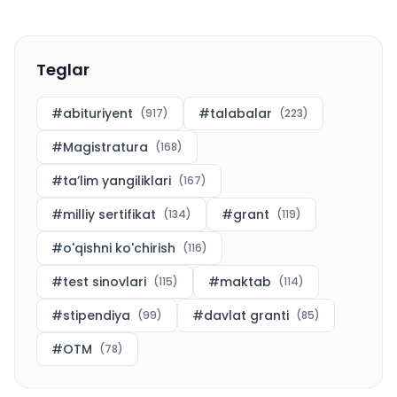
Teglar
#
abituriyent
#
talabalar
(
917
)
(
223
)
#
Magistratura
(
168
)
#
ta’lim yangiliklari
(
167
)
#
milliy sertifikat
#
grant
(
134
)
(
119
)
#
o'qishni ko'chirish
(
116
)
#
test sinovlari
#
maktab
(
115
)
(
114
)
#
stipendiya
#
davlat granti
(
99
)
(
85
)
#
OTM
(
78
)