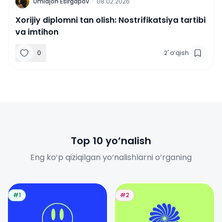
U
Umidjon Esirgapov
·
08.02.2026
Xorijiy diplomni tan olish: Nostrifikatsiya tartibi
va imtihon
0
2
'
o‘qish
Top 10 yo‘nalish
Eng ko‘p qiziqilgan yo‘nalishlarni o‘rganing
#1
#2