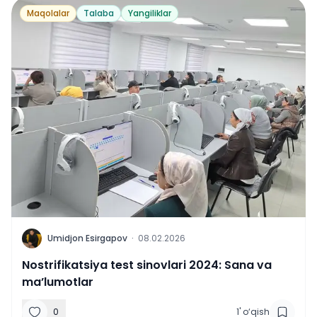
Maqolalar
Talaba
Yangiliklar
U
Umidjon Esirgapov
·
08.02.2026
Nostrifikatsiya test sinovlari 2024: Sana va
ma’lumotlar
0
1
'
o‘qish