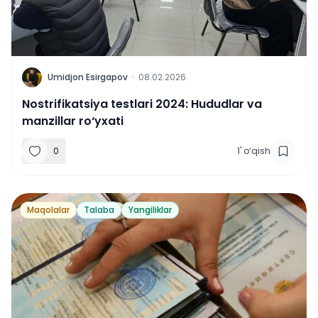
U
Umidjon Esirgapov
·
08.02.2026
Nostrifikatsiya testlari 2024: Hududlar va
manzillar ro‘yxati
0
1
'
o‘qish
Maqolalar
Talaba
Yangiliklar