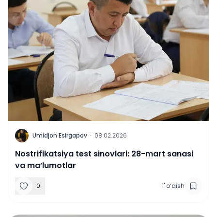
U
Umidjon Esirgapov
·
08.02.2026
Nostrifikatsiya test sinovlari: 28-mart sanasi
va ma’lumotlar
0
1
'
o‘qish