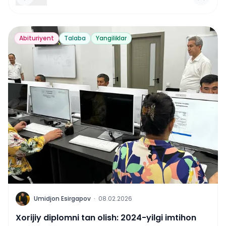
Abituriyent
Talaba
Yangiliklar
U
Umidjon Esirgapov
·
08.02.2026
Xorijiy diplomni tan olish: 2024-yilgi imtihon