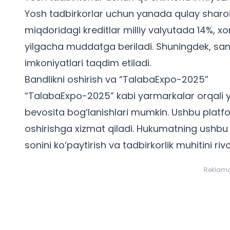
Yosh tadbirkorlar uchun yanada qulay sharoit
miqdoridagi kreditlar milliy valyutada 14%, x
yilgacha muddatga beriladi. Shuningdek, sano
imkoniyatlari taqdim etiladi.
Bandlikni oshirish va “TalabaExpo-2025”
“TalabaExpo-2025” kabi yarmarkalar orqali y
bevosita bog‘lanishlari mumkin. Ushbu platfor
oshirishga xizmat qiladi. Hukumatning ushbu
sonini ko‘paytirish va tadbirkorlik muhitini riv
Reklam