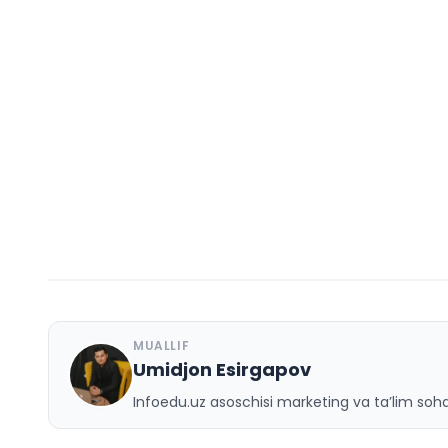
MUALLIF
Umidjon Esirgapov
U
Infoedu.uz asoschisi marketing va ta’lim sohas