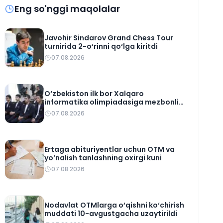
Eng so'nggi maqolalar
Javohir Sindarov Grand Chess Tour
turnirida 2-o‘rinni qo‘lga kiritdi
07.08.2026
O‘zbekiston ilk bor Xalqaro
informatika olimpiadasiga mezbonlik
qiladi
07.08.2026
Ertaga abituriyentlar uchun OTM va
yo‘nalish tanlashning oxirgi kuni
07.08.2026
Nodavlat OTMlarga o‘qishni ko‘chirish
muddati 10-avgustgacha uzaytirildi