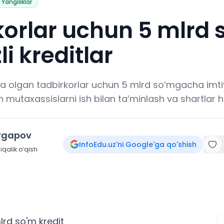
Yangiliklar
orlar uchun 5 mlrd 
li kreditlar
hga olgan tadbirkorlar uchun 5 mlrd so’mgacha imtiy
 mutaxassislarni ish bilan ta’minlash va shartlar ha
irgapov
InfoEdu.uz'ni Google'ga qo'shish
qalik o‘qish
lrd so'm kredit