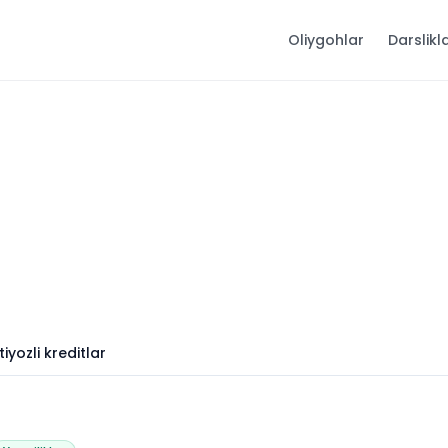
Oliygohlar
Darslikl
iyozli kreditlar