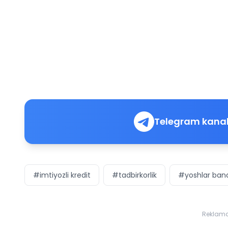
Telegram kanal
#imtiyozli kredit
#tadbirkorlik
#yoshlar band
Reklam