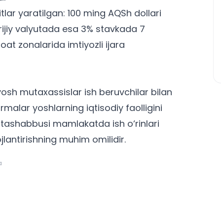
lar yaratilgan: 100 ming AQSh dollari
orijiy valyutada esa 3% stavkada 7
at zonalarida imtiyozli ijara
osh mutaxassislar ish beruvchilar bilan
malar yoshlarning iqtisodiy faolligini
 tashabbusi mamlakatda ish o‘rinlari
ojlantirishning muhim omilidir.
a