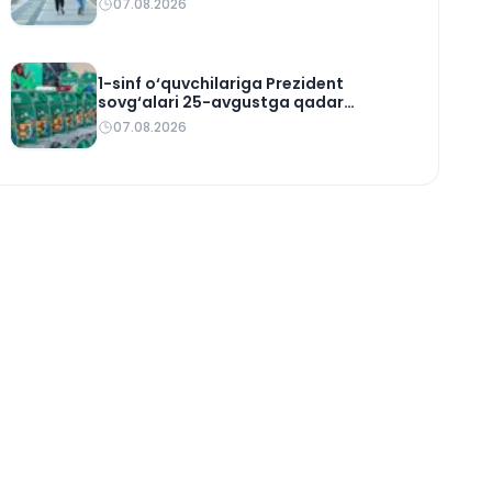
07.08.2026
1-sinf o‘quvchilariga Prezident
sovg‘alari 25-avgustga qadar
yetkaziladi
07.08.2026