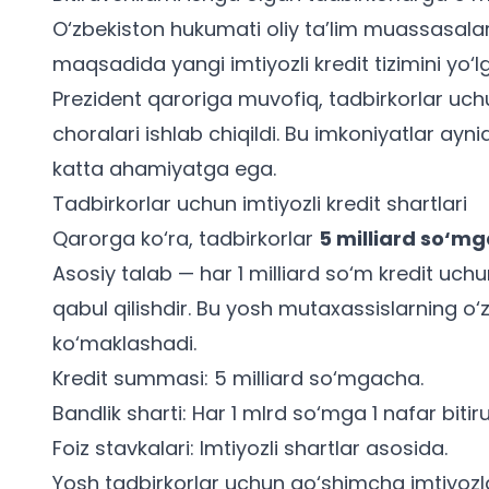
O‘zbekiston hukumati oliy ta’lim muassasalari 
maqsadida yangi imtiyozli kredit tizimini yo‘
Prezident qaroriga muvofiq, tadbirkorlar uc
choralari ishlab chiqildi. Bu imkoniyatlar ayn
katta ahamiyatga ega.
Tadbirkorlar uchun imtiyozli kredit shartlari
Qarorga ko‘ra, tadbirkorlar
5 milliard so‘m
Asosiy talab — har 1 milliard so‘m kredit uch
qabul qilishdir. Bu yosh mutaxassislarning o‘
ko‘maklashadi.
Kredit summasi: 5 milliard so‘mgacha.
Bandlik sharti: Har 1 mlrd so‘mga 1 nafar bitiru
Foiz stavkalari: Imtiyozli shartlar asosida.
Yosh tadbirkorlar uchun qo‘shimcha imtiyozl