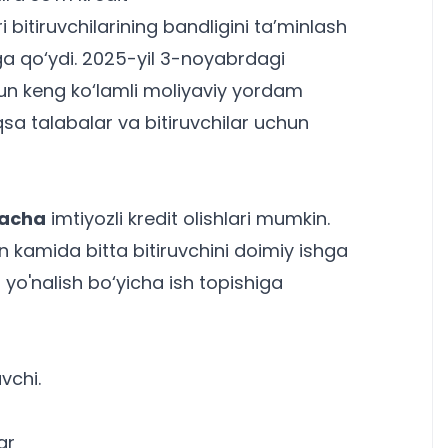
bitiruvchilarining bandligini ta’minlash
lga qo‘ydi. 2025-yil 3-noyabrdagi
hun keng ko‘lamli moliyaviy yordam
iqsa
talabalar
va bitiruvchilar uchun
gacha
imtiyozli kredit olishlari mumkin.
un kamida bitta bitiruvchini doimiy ishga
z
yo'nalish
bo‘yicha ish topishiga
vchi.
ar