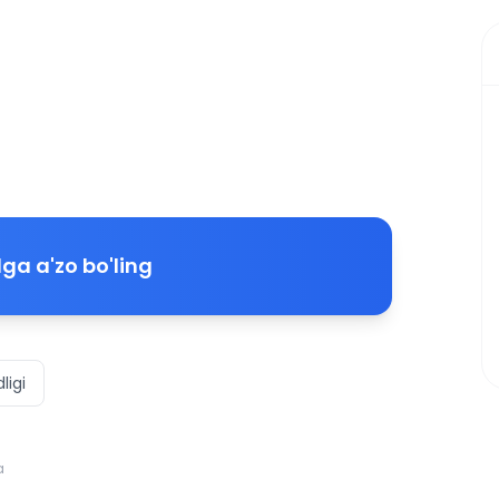
ga a'zo bo'ling
ligi
a