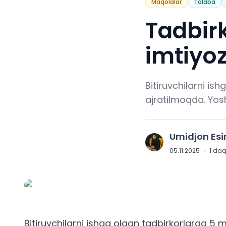
Maqolalar
Talaba
Tadbirk
imtiyoz
Bitiruvchilarni is
ajratilmoqda. Yosh
Umidjon Es
U
05.11.2025
·
1
daqi
Bitiruvchilarni ishga olgan tadbirkorlarga 5 m