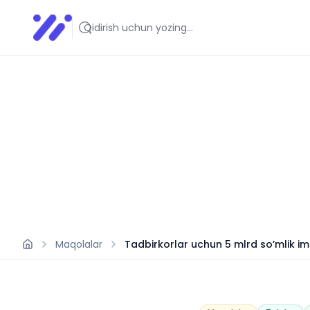
Infoedu
Ta&#039;lim xabarlari va yangiliklari
Maqolalar
Tadbirkorlar uchun 5 mlrd so’mlik imt