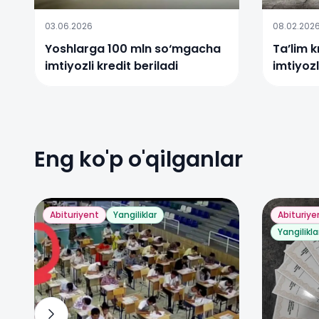
03.06.2026
08.02.202
Yoshlarga 100 mln so‘mgacha
Ta’lim k
imtiyozli kredit beriladi
imtiyoz
Eng ko'p o'qilganlar
Abituriyent
Yangiliklar
Abituriye
Yangilikla