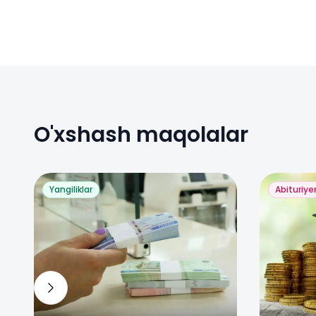
O'xshash maqolalar
Yangiliklar
Abituriye