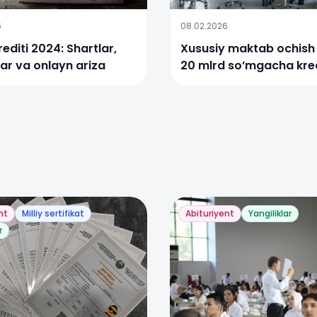
6
08.02.2026
rediti 2024: Shartlar,
Xususiy maktab ochish
lar va onlayn ariza
20 mlrd so’mgacha kre
beriladi
nt
Milliy sertifikat
Abituriyent
Yangiliklar
r