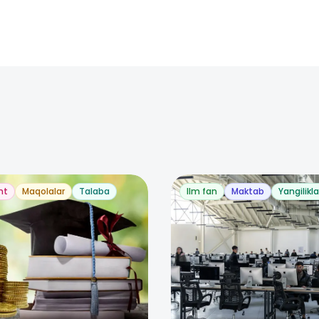
nt
Maqolalar
Talaba
Ilm fan
Maktab
Yangilikla