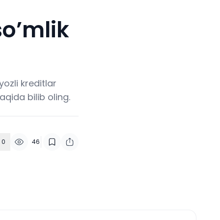
so’mlik
ozli kreditlar
qida bilib oling.
0
46