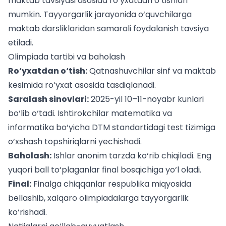
maktab tavsiyasi asosida ro‘yxatdan o‘tishlari
mumkin. Tayyorgarlik jarayonida o‘quvchilarga
maktab darsliklari
dan samarali foydalanish tavsiya
etiladi.
Olimpiada tartibi va baholash
Ro‘yxatdan o‘tish:
Qatnashuvchilar sinf va maktab
kesimida ro‘yxat asosida tasdiqlanadi.
Saralash sinovlari:
2025-yil 10–11-noyabr kunlari
bo‘lib o‘tadi. Ishtirokchilar matematika va
informatika bo‘yicha
DTM standartidagi test tizimi
ga
o‘xshash topshiriqlarni yechishadi.
Baholash:
Ishlar anonim tarzda ko‘rib chiqiladi. Eng
yuqori ball to‘plaganlar final bosqichiga yo‘l oladi.
Final:
Finalga chiqqanlar respublika miqyosida
bellashib, xalqaro olimpiadalarga tayyorgarlik
ko‘rishadi.