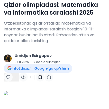
Qizlar olimpiadasi: Matematika
va informatika saralashi 2025
O‘zbekistonda qizlar o‘rtasida matematika va
informatika olimpiadasi saralash bosqichi 10–11-
noyabr kunlari bo‘lib o‘tadi. Ro‘yxatdan o‘tish va
qoidalar bilan tanishing.
Umidjon Esirgapov
U
07.11.2025
·
2
daqiqalik o‘qish
InfoEdu.uz'ni Google'ga qo'shish
0
158