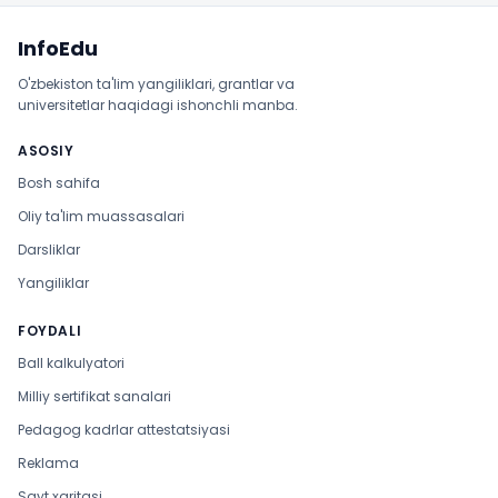
Sayt xaritasi
InfoEdu
O'zbekiston ta'lim yangiliklari, grantlar va
universitetlar haqidagi ishonchli manba.
ASOSIY
Bosh sahifa
Oliy ta'lim muassasalari
Darsliklar
Yangiliklar
FOYDALI
Ball kalkulyatori
Milliy sertifikat sanalari
Pedagog kadrlar attestatsiyasi
Reklama
Sayt xaritasi