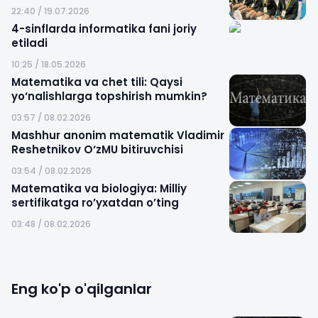
22:40 / 19.07.2026
4-sinflarda informatika fani joriy
etiladi
10:25 / 18.05.2026
Matematika va chet tili: Qaysi
yo‘nalishlarga topshirish mumkin?
03:57 / 08.02.2026
Mashhur anonim matematik Vladimir
Reshetnikov O‘zMU bitiruvchisi
03:54 / 08.02.2026
Matematika va biologiya: Milliy
sertifikatga ro’yxatdan o’ting
03:48 / 08.02.2026
Eng ko'p o'qilganlar