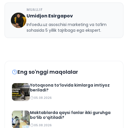
MUALLIF
Umidjon Esirgapov
U
Infoedu.uz asoschisi marketing va ta’lim
sohasida 5 yillik tajribaga ega ekspert.
Eng so'nggi maqolalar
Yotoqxona to‘lovida kimlarga imtiyoz
beriladi?
05.08.2026
Maktablarda qaysi fanlar ikki guruhga
bo‘lib o‘qitiladi?
05.08.2026