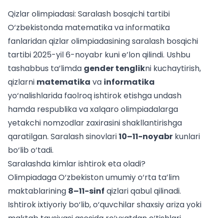
Qizlar olimpiadasi: Saralash bosqichi tartibi
O‘zbekistonda matematika va informatika
fanlaridan qizlar olimpiadasining saralash bosqichi
tartibi 2025-yil 6-noyabr kuni e’lon qilindi. Ushbu
tashabbus ta’limda
gender tenglik
ni kuchaytirish,
qizlarni
matematika
va
informatika
yo‘nalishlarida faolroq ishtirok etishga undash
hamda respublika va xalqaro olimpiadalarga
yetakchi nomzodlar zaxirasini shakllantirishga
qaratilgan. Saralash sinovlari
10–11-noyabr
kunlari
bo‘lib o‘tadi.
Saralashda kimlar ishtirok eta oladi?
Olimpiadaga O‘zbekiston umumiy o‘rta ta’lim
maktablarining
8–11-sinf
qizlari qabul qilinadi.
Ishtirok ixtiyoriy bo‘lib, o‘quvchilar shaxsiy ariza yoki