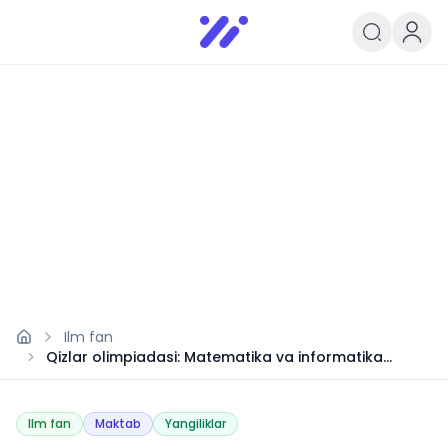
Infoedu
Ta&#039;lim xabarlari va yangili
Ilm fan
Qizlar olimpiadasi: Matematika va informatika
saralashi 2025
Ilm fan
Maktab
Yangiliklar