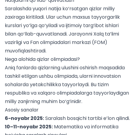
Natijalarni qo‘llab-quvvatlash
Saralashda yuqori natija ko‘rsatgan qizlar milliy
zaxiraga kiritiladi. Ular uchun maxsus tayyorgarlik
kurslari yo‘lga qo‘yiladi va ijtimoiy targ‘ibot ishlari
bilan qo‘llab-quvvatlanadi. Jarayonni Xalq ta’limi
vazirligi va Fan olimpiadalari markazi (FOM)
muvofiqlashtiradi.
Nega alohida qizlar olimpiadasi?
Aniq fanlarda qizlarning ulushini oshirish maqsadida
tashkil etilgan ushbu olimpiada, ularni innovatsion
sohalarda yetakchilikka tayyorlaydi. Bu tizim
respublika va xalqaro olimpiadalarga tayyorlaydigan
milliy zanjirning muhim bo‘g‘inidir.
Asosiy sanalar
6-noyabr 2025:
Saralash bosqichi tartibi e’lon qilindi.
10–11-noyabr 2025:
Matematika va informatika