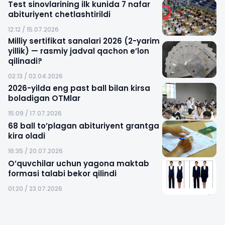
Test sinovlarining ilk kunida 7 nafar
abituriyent chetlashtirildi
12:12 / 15.07.2026
Milliy sertifikat sanalari 2026 (2-yarim
yillik) — rasmiy jadval qachon e’lon
qilinadi?
02:13 / 02.04.2026
2026-yilda eng past ball bilan kirsa
boladigan OTMlar
15:09 / 17.07.2026
68 ball to’plagan abituriyent grantga
kira oladi
16:35 / 20.07.2026
O’quvchilar uchun yagona maktab
formasi talabi bekor qilindi
01:20 / 23.07.2026