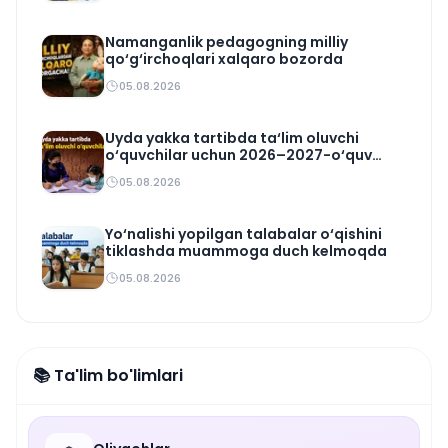
Namanganlik pedagogning milliy
qo‘g‘irchoqlari xalqaro bozorda
05.08.2026
Uyda yakka tartibda ta‘lim oluvchi
o‘quvchilar uchun 2026–2027-o‘quv
rejasi tasdiqlandi
05.08.2026
Yo‘nalishi yopilgan talabalar o‘qishini
tiklashda muammoga duch kelmoqda
05.08.2026
📚 Ta'lim bo'limlari